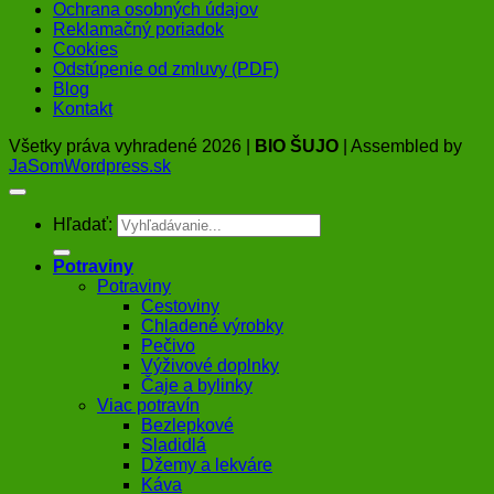
Ochrana osobných údajov
Reklamačný poriadok
Cookies
Odstúpenie od zmluvy (PDF)
Blog
Kontakt
Všetky práva vyhradené 2026 |
BIO ŠUJO
| Assembled by
JaSomWordpress.sk
Hľadať:
Potraviny
Potraviny
Cestoviny
Chladené výrobky
Pečivo
Výživové doplnky
Čaje a bylinky
Viac potravín
Bezlepkové
Sladidlá
Džemy a lekváre
Káva