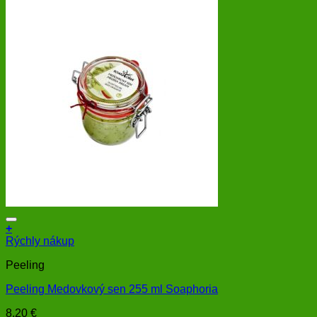
+
Rýchly nákup
Peeling
Peeling Medovkový sen 255 ml Soaphoria
8,20
€