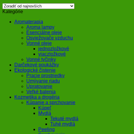
Kategórie
Aromaterapia
Aroma lampy
Esenciálne oleje
Osviežovače vzduchu
Vonné oleje
jednozložkové
viaczložkové
Vonné tyčinky
Darčekové poukážky
Ekologické čistenie
Pracie prostriedky
Umývanie riadu
Upratovanie
Veľké balenia
Kozmetika a drogéria
Kúpanie a sprchovanie
Kúpeľ
Mydlá
Tekuté mydlá
Tuhé mydlá
Peeling