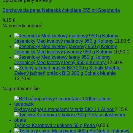
Sprchové peny a krémy
Sprchovacia pena Nebeská čokoláda 255 ml Soaphoria
9,15
€
Naposledy pridané
Jesenický Med kvetový malinový 950 g Kolomy
11,80
€
Jesenický Med kvetový javorový 950 g Kolomy
10,90
€
Jesenický Med kvetový lesný 950 g Kolomy
12,60
€
Zelený jačmeň prášok BIO 200 g Schalk Muehle
12,70
€
Najpredávanejšie
Ryžový nápoj s mandľami Vitariz BIO 1 L Alinor
2,15
€
Tyčinka Karobová v kokose 50 g Perla
0,80
€
Trstinový