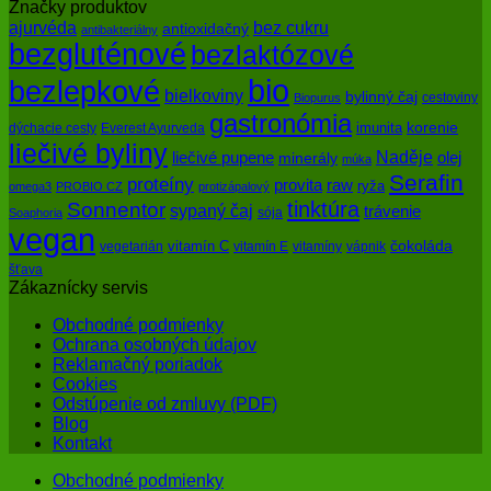
Značky produktov
bez cukru
ajurvéda
antioxidačný
antibakteriálny
bezgluténové
bezlaktózové
bio
bezlepkové
bielkoviny
bylinný čaj
cestoviny
Biopurus
gastronómia
imunita
korenie
dýchacie cesty
Everest Ayurveda
liečivé byliny
Naděje
olej
liečivé pupene
minerály
múka
Serafin
proteíny
raw
provita
ryža
omega3
PROBIO CZ
protizápalový
tinktúra
Sonnentor
sypaný čaj
trávenie
sója
Soaphoria
vegan
čokoláda
vitamín C
vegetarián
vitamín E
vitamíny
vápnik
šťava
Zákaznícky servis
Obchodné podmienky
Ochrana osobných údajov
Reklamačný poriadok
Cookies
Odstúpenie od zmluvy (PDF)
Blog
Kontakt
Obchodné podmienky