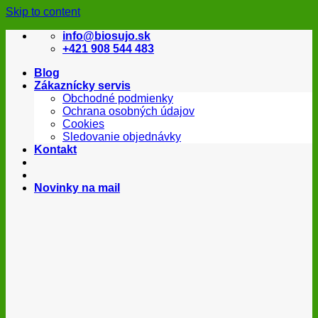
Skip to content
info@biosujo.sk
+421 908 544 483
Blog
Zákaznícky servis
Obchodné podmienky
Ochrana osobných údajov
Cookies
Sledovanie objednávky
Kontakt
Novinky na mail