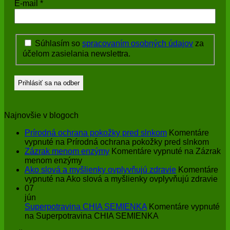
E-mail
*
Súhlasím so
spracovaním osobných údajov
za
účelom zasielania newslettra.
Najnovšie v blogoch
Prírodná ochrana pokožky pred slnkom
Komentáre
vypnuté
na Prírodná ochrana pokožky pred slnkom
Zázrak menom enzýmy
Komentáre vypnuté
na Zázrak
menom enzýmy
Ako slová a myšlienky ovplyvňujú zdravie
Komentáre
vypnuté
na Ako slová a myšlienky ovplyvňujú zdravie
07
jún
Superpotravina CHIA SEMIENKA
Komentáre vypnuté
na Superpotravina CHIA SEMIENKA