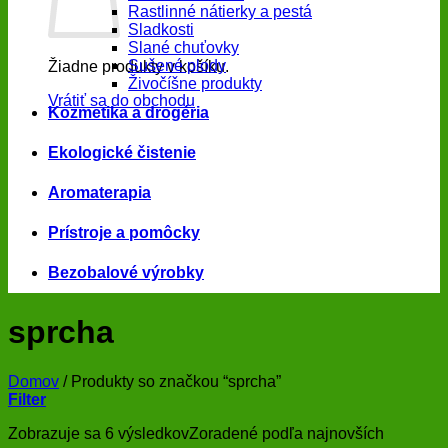
Rastlinné nátierky a pestá
Sladkosti
Slané chuťovky
Sušené plody
Žiadne produkty v košíku.
Živočíšne produkty
Vrátiť sa do obchodu
Kozmetika a drogéria
Ekologické čistenie
Aromaterapia
Prístroje a pomôcky
Bezobalové výrobky
sprcha
Domov
/
Produkty so značkou “sprcha”
Filter
Zobrazuje sa 6 výsledkov
Zoradené podľa najnovších