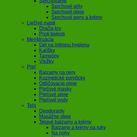
Sprchovanie
Sprchové gély
Sprchové oleje
Sprchové peny a krémy
Liečivé masti
Dračia krv
Proti bolesti
Menštruácia
Gél na intímnu hygienu
Kalíšky
Tampóny
Vložky
Pleť
Balzamy na pery
Kozmetické pomôcky
Odličovacie oleje
Pleťové masky
Pleťové oleje
Pleťové vody
Telo
Deodoranty
Masážne oleje
Telové balzamy a krémy
Balzamy a krémy na ruky
Na nohy