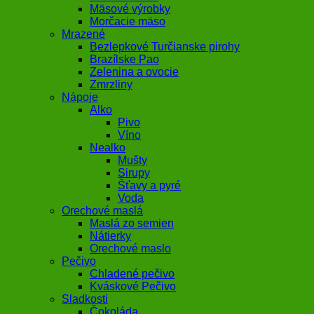
Mäsové výrobky
Morčacie mäso
Mrazené
Bezlepkové Turčianske pirohy
Brazílske Pao
Zelenina a ovocie
Zmrzliny
Nápoje
Alko
Pivo
Víno
Nealko
Mušty
Sirupy
Šťavy a pyré
Voda
Orechové maslá
Maslá zo semien
Nátierky
Orechové maslo
Pečivo
Chladené pečivo
Kváskové Pečivo
Sladkosti
Čokoláda