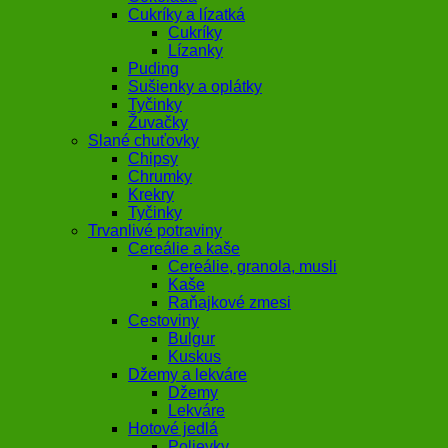
Cukríky a lízatká
Cukríky
Lízanky
Puding
Sušienky a oplátky
Tyčinky
Žuvačky
Slané chuťovky
Chipsy
Chrumky
Krekry
Tyčinky
Trvanlivé potraviny
Cereálie a kaše
Cereálie, granola, musli
Kaše
Raňajkové zmesi
Cestoviny
Bulgur
Kuskus
Džemy a lekváre
Džemy
Lekváre
Hotové jedlá
Polievky