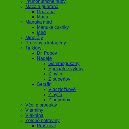
Imunonutričné huby
Maca a guarana
Guarana
Maca
Manuka med
Manuka cukríky
Med
Minerály
Proteíny a kolagény
Tinktúry
Dr. Popov
Nadeje
Gemmogukany
Špeciálne výluhy
Z bylín
Z pupeňov
Serafín
Viaczložkové
Z bylín
Z pupeňov
Včelie produkty
Vitamíny
Vláknina
Zelené potraviny
Práškové