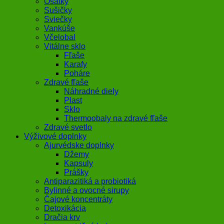
Ošatky
Sušičky
Sviečky
Vankúše
Včelobal
Vitálne sklo
Fľaše
Karafy
Poháre
Zdravé fľaše
Náhradné diely
Plast
Sklo
Thermoobaly na zdravé fľaše
Zdravé svetlo
Výživové doplnky
Ajurvédske doplnky
Džemy
Kapsuly
Prášky
Antiparazitiká a probiotiká
Bylinné a ovocné sirupy
Čajové koncentráty
Detoxikácia
Dračia krv