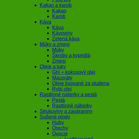
Kakao a karob
Kakao
Karob
Káva
Káva
Kávoviny
Zelená káva
Múky a zmesi
Múky
Škroby a kypridlá
Zmesi
Oleje a tuky
Ghí + kokosový olej
Maceráty
Oleje lisované za studena
Rybí olej
Rastlinné nátierky a pestá
Pestá
Rastlinné nátierky
Strukoviny a zaváraniny
Sušené plody
Huby
Orechy
Ovocie