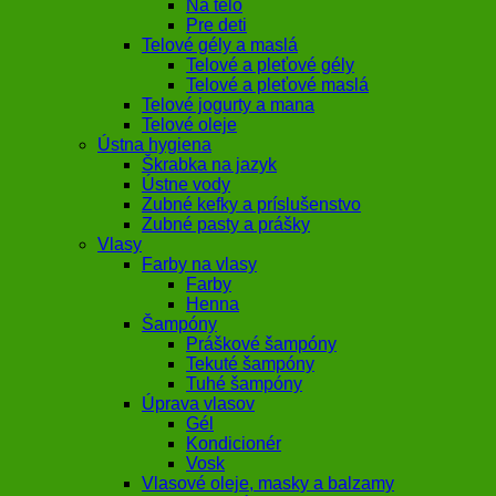
Na telo
Pre deti
Telové gély a maslá
Telové a pleťové gély
Telové a pleťové maslá
Telové jogurty a mana
Telové oleje
Ústna hygiena
Škrabka na jazyk
Ústne vody
Zubné kefky a príslušenstvo
Zubné pasty a prášky
Vlasy
Farby na vlasy
Farby
Henna
Šampóny
Práškové šampóny
Tekuté šampóny
Tuhé šampóny
Úprava vlasov
Gél
Kondicionér
Vosk
Vlasové oleje, masky a balzamy