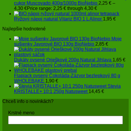
cukor Muscovado 400g/1000g BioNebio
2,25
€
–
4,30
€
Price range: 2,25 € through 4,30 €
Ryžový nápoj natural Vitariz BIO 1 L Alinor
1,95
€
Najlepšie hodnotené
Moje
sušienky Javorové BIO 130g BioNebio
2,85
€
Dukáty ovsené Orieškové 200g Natural Jihlava
1,65
€
Flapjack ovsený Čokoláda-Zázvor bezlepkový 80 g
WHOLEBAKE
1,90
€
Stevia
KRISTALLE+ 10:1 250g Natusweet
14,45
€
Chceš info o novinkách?
Krstné meno