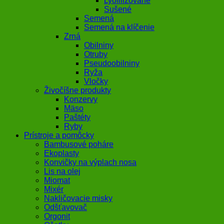
Lyofilizované
Sušené
Semená
Semená na klíčenie
Zrná
Obilniny
Otruby
Pseudoobilniny
Ryža
Vločky
Živočíšne produkty
Konzervy
Mäso
Paštéty
Ryby
Prístroje a pomôcky
Bambusové poháre
Ekoplasty
Konvičky na výplach nosa
Lis na olej
Miomat
Mixér
Nakličovacie misky
Odšťavovač
Orgonit