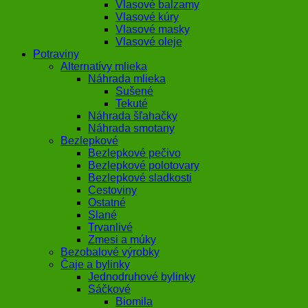
Vlasové balzamy
Vlasové kúry
Vlasové masky
Vlasové oleje
Potraviny
Alternatívy mlieka
Náhrada mlieka
Sušené
Tekuté
Náhrada šľahačky
Náhrada smotany
Bezlepkové
Bezlepkové pečivo
Bezlepkové polotovary
Bezlepkové sladkosti
Cestoviny
Ostatné
Slané
Trvanlivé
Zmesi a múky
Bezobalové výrobky
Čaje a bylinky
Jednodruhové bylinky
Sáčkové
Biomila