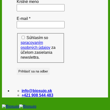
Krstné meno
E-mail
*
Súhlasím so
spracovaním
osobných údajov
za
účelom zasielania
newslettra.
info@biosujo.sk
+421 908 544 483