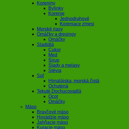
Koreniny
Bylinky
Korenie
Jednodruhové
Koreniace zmesi
Morské riasy
Omáčky a dresingy
Omáčky
Sladidlá
Cukor
Med
Sirup
Slady a melasy
Stévia
Soľ
Himalájska, morská čistá
Ochutená
Tekuté Dochucovadlá
Ocot
Omáčky
Mäso
Bravčové mäso
Hovädzie mäso
Jahňacie mäso
Kuracie mäso