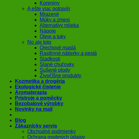
Koreniny
A ešte viac potravín
Mrazené
Múky a zmesi
Alternatívy mlieka
Nápoje
Oleje a tuky
No ale toto
Orechové maslá
Rastlinné nátierky a pestá
Sladkosti
Slané chuťovky
Sušené plody
Živočíšne produkty
Kozmetika a drogéria
Ekologické čistenie
Aromaterapia
Prístroje a pomôcky
Bezobalové výrobky
Novinky na mail
Blog
Zákaznícky servis
Obchodné podmienky
Ochrana osobných údajov