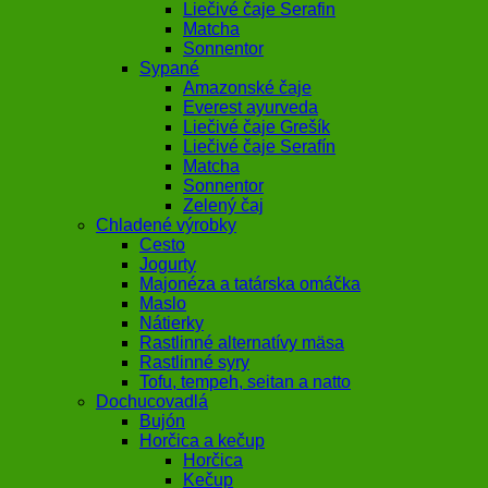
Liečivé čaje Serafin
Matcha
Sonnentor
Sypané
Amazonské čaje
Everest ayurveda
Liečivé čaje Grešík
Liečivé čaje Serafín
Matcha
Sonnentor
Zelený čaj
Chladené výrobky
Cesto
Jogurty
Majonéza a tatárska omáčka
Maslo
Nátierky
Rastlinné alternatívy mäsa
Rastlinné syry
Tofu, tempeh, seitan a natto
Dochucovadlá
Bujón
Horčica a kečup
Horčica
Kečup