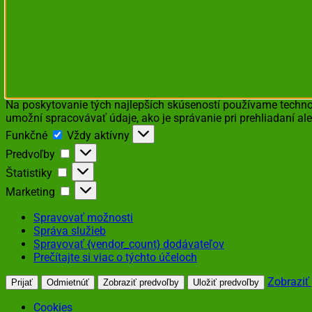
Na poskytovanie tých najlepších skúseností používame technol
umožní spracovávať údaje, ako je správanie pri prehliadaní ale
Funkčné
Funkčné
Vždy aktívny
Predvoľby
Predvoľby
Štatistiky
Štatistiky
Marketing
Marketing
Spravovať možnosti
Správa služieb
Spravovať {vendor_count} dodávateľov
Prečítajte si viac o týchto účeloch
Zobraziť
Prijať
Odmietnúť
Zobraziť predvoľby
Uložiť predvoľby
Cookies