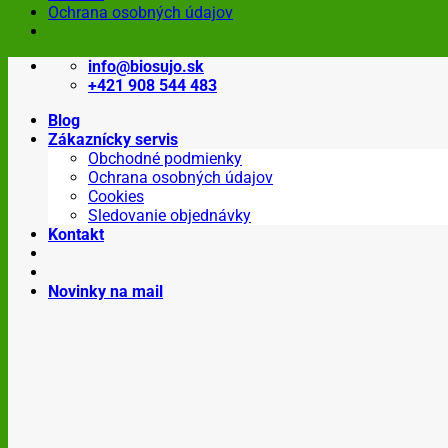
Ochrana osobných údajov
Skip
info@biosujo.sk
to
+421 908 544 483
content
Blog
Zákaznícky servis
Obchodné podmienky
Ochrana osobných údajov
Cookies
Sledovanie objednávky
Kontakt
Novinky na mail