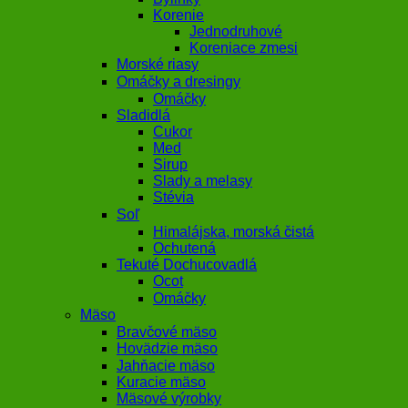
Korenie
Jednodruhové
Koreniace zmesi
Morské riasy
Omáčky a dresingy
Omáčky
Sladidlá
Cukor
Med
Sirup
Slady a melasy
Stévia
Soľ
Himalájska, morská čistá
Ochutená
Tekuté Dochucovadlá
Ocot
Omáčky
Mäso
Bravčové mäso
Hovädzie mäso
Jahňacie mäso
Kuracie mäso
Mäsové výrobky