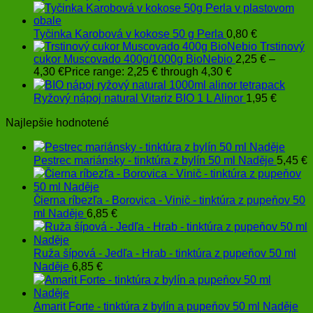
Tyčinka Karobová v kokose 50 g Perla
0,80
€
Trstinový
cukor Muscovado 400g/1000g BioNebio
2,25
€
–
4,30
€
Price range: 2,25 € through 4,30 €
Ryžový nápoj natural Vitariz BIO 1 L Alinor
1,95
€
Najlepšie hodnotené
Pestrec mariánsky - tinktúra z bylín 50 ml Naděje
5,45
€
Čierna ríbezľa - Borovica - Vinič - tinktúra z pupeňov 50
ml Naděje
6,85
€
Ruža šípová - Jedľa - Hrab - tinktúra z pupeňov 50 ml
Naděje
6,85
€
Amarit Forte - tinktúra z bylín a pupeňov 50 ml Naděje