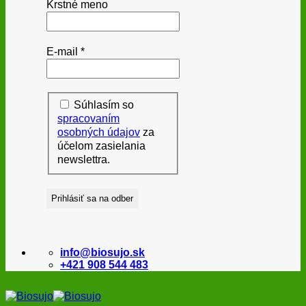
Krstné meno
E-mail
*
Súhlasím so
spracovaním
osobných údajov
za
účelom zasielania
newslettra.
info@biosujo.sk
+421 908 544 483