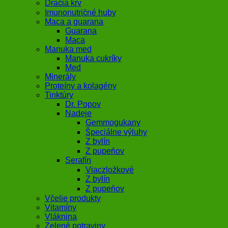
Dračia krv
Imunonutričné huby
Maca a guarana
Guarana
Maca
Manuka med
Manuka cukríky
Med
Minerály
Proteíny a kolagény
Tinktúry
Dr. Popov
Nadeje
Gemmogukany
Špeciálne výluhy
Z bylín
Z pupeňov
Serafín
Viaczložkové
Z bylín
Z pupeňov
Včelie produkty
Vitamíny
Vláknina
Zelené potraviny