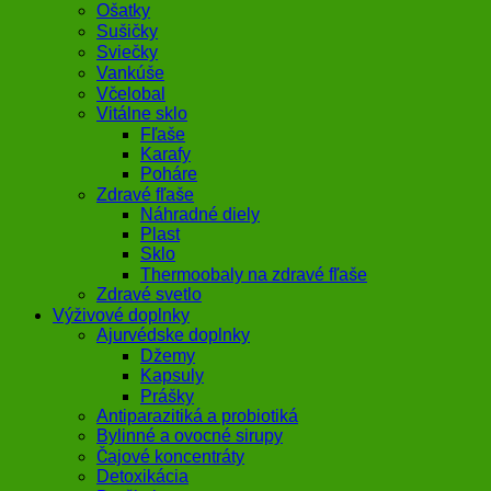
Ošatky
Sušičky
Sviečky
Vankúše
Včelobal
Vitálne sklo
Fľaše
Karafy
Poháre
Zdravé fľaše
Náhradné diely
Plast
Sklo
Thermoobaly na zdravé fľaše
Zdravé svetlo
Výživové doplnky
Ajurvédske doplnky
Džemy
Kapsuly
Prášky
Antiparazitiká a probiotiká
Bylinné a ovocné sirupy
Čajové koncentráty
Detoxikácia