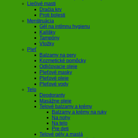
Liečivé masti
Dračia krv
Proti bolesti
Menštruácia
Gél na intímnu hygienu
Kalíšky
Tampóny
Vložky
Pleť
Balzamy na pery
Kozmetické pomôcky
Odličovacie oleje
Pleťové masky
Pleťové oleje
Pleťové vody
Telo
Deodoranty
Masážne oleje
Telové balzamy a krémy
Balzamy a krémy na ruky
Na nohy
Na telo
Pre deti
Telové gély a maslá