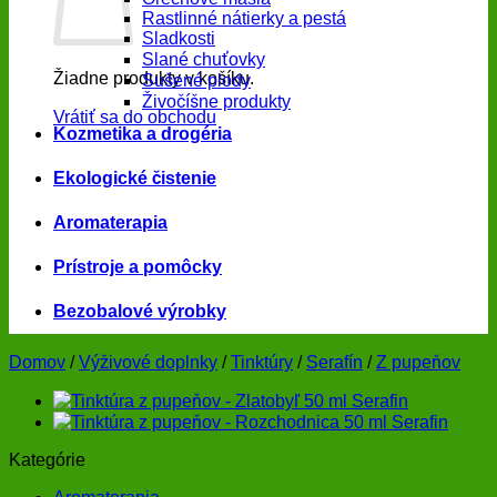
Rastlinné nátierky a pestá
Sladkosti
Slané chuťovky
Žiadne produkty v košíku.
Sušené plody
Živočíšne produkty
Vrátiť sa do obchodu
Kozmetika a drogéria
Ekologické čistenie
Aromaterapia
Prístroje a pomôcky
Bezobalové výrobky
Domov
/
Výživové doplnky
/
Tinktúry
/
Serafín
/
Z pupeňov
Kategórie