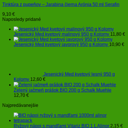
Tinktúra z pupeňov – Jarabina čierna Arónia 50 ml Serafin
9,10
€
Naposledy pridané
Jesenický Med kvetový malinový 950 g Kolomy
11,80
€
Jesenický Med kvetový javorový 950 g Kolomy
10,90
€
Jesenický Med kvetový lesný 950 g
Kolomy
12,60
€
Zelený jačmeň prášok BIO 200 g Schalk Muehle
12,70
€
Najpredávanejšie
Ryžový nápoj s mandľami Vitariz BIO 1 L Alinor
2,15
€