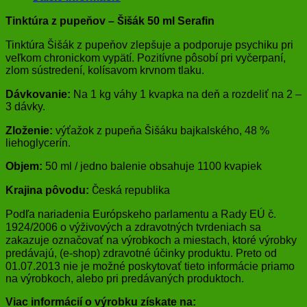
Tinktúra z pupeňov – Šišák 50 ml Serafin
Tinktúra Šišák z pupeňov zlepšuje a podporuje psychiku pri
veľkom chronickom vypätí. Pozitívne pôsobí pri vyčerpaní,
zlom sústredení, kolísavom krvnom tlaku.
Dávkovanie:
Na 1 kg váhy 1 kvapka na deň a rozdeliť na 2 –
3 dávky.
Zloženie:
výťažok z pupeňa Šišáku bajkalského, 48 %
liehoglycerín.
Objem:
50 ml / jedno balenie obsahuje 1100 kvapiek
Krajina pôvodu:
Česká republika
Podľa nariadenia Európskeho parlamentu a Rady EÚ č.
1924/2006 o výživových a zdravotných tvrdeniach sa
zakazuje označovať na výrobkoch a miestach, ktoré výrobky
predávajú, (e-shop) zdravotné účinky produktu. Preto od
01.07.2013 nie je možné poskytovať tieto informácie priamo
na výrobkoch, alebo pri predávaných produktoch.
Viac informácií o výrobku získate na: