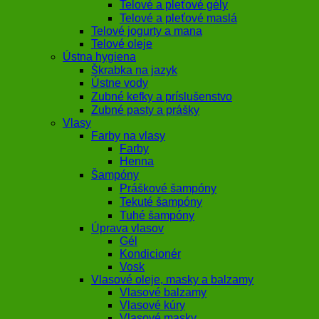
Telové a pleťové gély
Telové a pleťové maslá
Telové jogurty a mana
Telové oleje
Ústna hygiena
Škrabka na jazyk
Ústne vody
Zubné kefky a príslušenstvo
Zubné pasty a prášky
Vlasy
Farby na vlasy
Farby
Henna
Šampóny
Práškové šampóny
Tekuté šampóny
Tuhé šampóny
Úprava vlasov
Gél
Kondicionér
Vosk
Vlasové oleje, masky a balzamy
Vlasové balzamy
Vlasové kúry
Vlasové masky