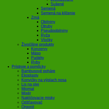
Sušené
Semená
Semená na klíčenie
Zrná
Obilniny
Otruby
Pseudoobilniny
Ryža
Vločky
Živočíšne produkty
Konzervy
Mäso
Paštéty
Ryby
Prístroje a pomôcky
Bambusové poháre
Ekoplasty
Konvičky na výplach nosa
Lis na olej
Miomat
Mixér
Nakličovacie misky
Odšťavovač
Orgonit