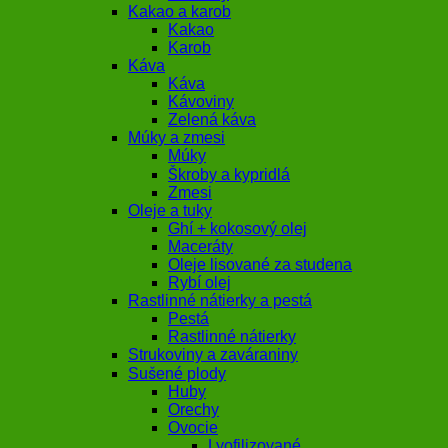
Kakao a karob
Kakao
Karob
Káva
Káva
Kávoviny
Zelená káva
Múky a zmesi
Múky
Škroby a kypridlá
Zmesi
Oleje a tuky
Ghí + kokosový olej
Maceráty
Oleje lisované za studena
Rybí olej
Rastlinné nátierky a pestá
Pestá
Rastlinné nátierky
Strukoviny a zaváraniny
Sušené plody
Huby
Orechy
Ovocie
Lyofilizované