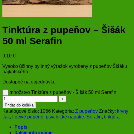
Tinktúra z pupeňov – Šišák
50 ml Serafin
9,10
€
Vysoko účinný bylinný výťažok vyrobený z pupeňov Šišáku
bajkalského.
Dostupné na objednávku
množstvo Tinktúra z pupeňov - Šišák 50 ml Serafin
Pridať do košíka
Katalógové číslo:
1056
Kategória:
Z pupeňov
Značky:
krvný
tlak
,
liečivé pupene
,
psychické napätie
,
Serafin
,
tinktúra
Popis
Ďalšie informácie