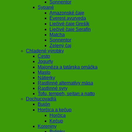
Sonnentor
Sypané
Amazonské čaje
Everest ayurveda
Liečivé čaje Grešík
Liečivé čaje Serafín
Matcha
Sonnentor
Zelený čaj
Chladené výrobky
Cesto
Jogurty
Majonéza a tatárska omáčka
Maslo
Nátierky
Rastlinné alternatívy mäsa
Rastlinné syry
Tofu, tempeh, seitan a natto
Dochucovadlá
Bujón
Horčica a kečup
Horčica
Kečup
Koreniny
Bylinky