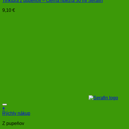
Tinktúra z pupeňov – Čierna ríbezľa 50 ml Serafin
9,10
€
+
Rýchly nákup
Z pupeňov