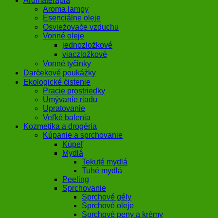
Aromaterapia
Aroma lampy
Esenciálne oleje
Osviežovače vzduchu
Vonné oleje
jednozložkové
viaczložkové
Vonné tyčinky
Darčekové poukážky
Ekologické čistenie
Pracie prostriedky
Umývanie riadu
Upratovanie
Veľké balenia
Kozmetika a drogéria
Kúpanie a sprchovanie
Kúpeľ
Mydlá
Tekuté mydlá
Tuhé mydlá
Peeling
Sprchovanie
Sprchové gély
Sprchové oleje
Sprchové peny a krémy