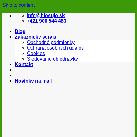
Skip to content
info@biosujo.sk
+421 908 544 483
Blog
Zákaznícky servis
Obchodné podmienky
Ochrana osobných údajov
Cookies
Sledovanie objednávky
Kontakt
Novinky na mail