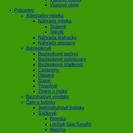
Vlasové oleje
Potraviny
Alternatívy mlieka
Náhrada mlieka
Sušené
Tekuté
Náhrada šľahačky
Náhrada smotany
Bezlepkové
Bezlepkové pečivo
Bezlepkové polotovary
Bezlepkové sladkosti
Cestoviny
Ostatné
Slané
Trvanlivé
Zmesi a múky
Bezobalové výrobky
Čaje a bylinky
Jednodruhové bylinky
Sáčkové
Biomila
Liečivé čaje Serafin
Matcha