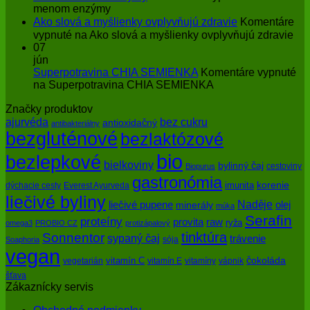
menom enzýmy
Ako slová a myšlienky ovplyvňujú zdravie
Komentáre
vypnuté
na Ako slová a myšlienky ovplyvňujú zdravie
07
jún
Superpotravina CHIA SEMIENKA
Komentáre vypnuté
na Superpotravina CHIA SEMIENKA
Značky produktov
bez cukru
ajurvéda
antioxidačný
antibakteriálny
bezgluténové
bezlaktózové
bio
bezlepkové
bielkoviny
bylinný čaj
cestoviny
Biopurus
gastronómia
imunita
korenie
dýchacie cesty
Everest Ayurveda
liečivé byliny
Naděje
olej
liečivé pupene
minerály
múka
Serafin
proteíny
raw
provita
ryža
omega3
PROBIO CZ
protizápalový
tinktúra
Sonnentor
sypaný čaj
trávenie
sója
Soaphoria
vegan
čokoláda
vitamín C
vegetarián
vitamín E
vitamíny
vápnik
šťava
Zákaznícky servis