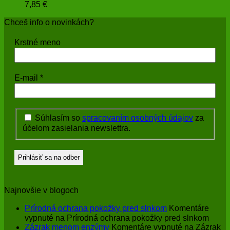
7,85
€
Chceš info o novinkách?
Krstné meno
E-mail
*
Súhlasím so
spracovaním osobných údajov
za
účelom zasielania newslettra.
Najnovšie v blogoch
Prírodná ochrana pokožky pred slnkom
Komentáre
vypnuté
na Prírodná ochrana pokožky pred slnkom
Zázrak menom enzýmy
Komentáre vypnuté
na Zázrak