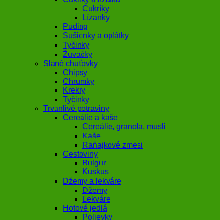
Cukríky
Lízanky
Puding
Sušienky a oplátky
Tyčinky
Žuvačky
Slané chuťovky
Chipsy
Chrumky
Krekry
Tyčinky
Trvanlivé potraviny
Cereálie a kaše
Cereálie, granola, musli
Kaše
Raňajkové zmesi
Cestoviny
Bulgur
Kuskus
Džemy a lekváre
Džemy
Lekváre
Hotové jedlá
Polievky