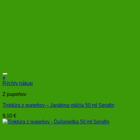
+
Rýchly nákup
Z pupeňov
Tinktúra z pupeňov – Jarabina vtáčia 50 ml Serafin
9,10
€