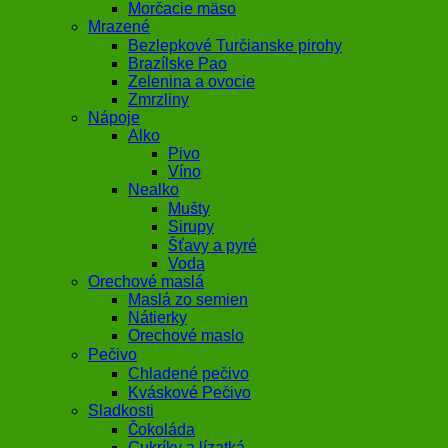
Morčacie mäso
Mrazené
Bezlepkové Turčianske pirohy
Brazílske Pao
Zelenina a ovocie
Zmrzliny
Nápoje
Alko
Pivo
Víno
Nealko
Mušty
Sirupy
Šťavy a pyré
Voda
Orechové maslá
Maslá zo semien
Nátierky
Orechové maslo
Pečivo
Chladené pečivo
Kváskové Pečivo
Sladkosti
Čokoláda
Cukríky a lízatká