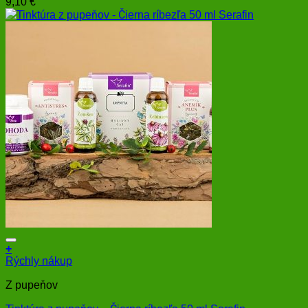
9,10
€
+
Rýchly nákup
Z pupeňov