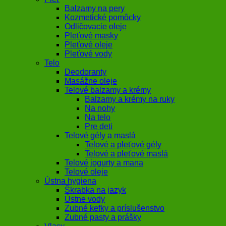
Balzamy na pery
Kozmetické pomôcky
Odličovacie oleje
Pleťové masky
Pleťové oleje
Pleťové vody
Telo
Deodoranty
Masážne oleje
Telové balzamy a krémy
Balzamy a krémy na ruky
Na nohy
Na telo
Pre deti
Telové gély a maslá
Telové a pleťové gély
Telové a pleťové maslá
Telové jogurty a mana
Telové oleje
Ústna hygiena
Škrabka na jazyk
Ústne vody
Zubné kefky a príslušenstvo
Zubné pasty a prášky