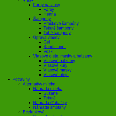
Vlasy
Farby na vlasy
Farby
Henna
Šampóny
Práškové šampóny
Tekuté šampóny
Tuhé šampóny
Úprava vlasov
Gél
Kondicionér
Vosk
Vlasové oleje, masky a balzamy
Vlasové balzamy
Vlasové kúry
Vlasové masky
Vlasové oleje
Potraviny
Alternatívy mlieka
Náhrada mlieka
Sušené
Tekuté
Náhrada šľahačky
Náhrada smotany
Bezlepkové