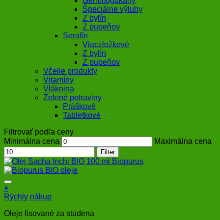
Gemmogukany
Špeciálne výluhy
Z bylín
Z pupeňov
Serafín
Viaczložkové
Z bylín
Z pupeňov
Včelie produkty
Vitamíny
Vláknina
Zelené potraviny
Práškové
Tabletkové
Filtrovať podľa ceny
Minimálna cena
Maximálna cena
Filter
+
Rýchly nákup
Oleje lisované za studena