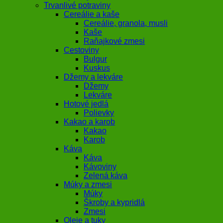
Trvanlivé potraviny
Cereálie a kaše
Cereálie, granola, musli
Kaše
Raňajkové zmesi
Cestoviny
Bulgur
Kuskus
Džemy a lekváre
Džemy
Lekváre
Hotové jedlá
Polievky
Kakao a karob
Kakao
Karob
Káva
Káva
Kávoviny
Zelená káva
Múky a zmesi
Múky
Škroby a kypridlá
Zmesi
Oleje a tuky