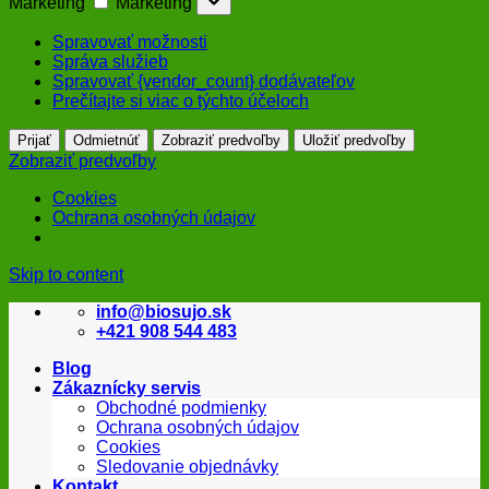
Marketing
Marketing
Spravovať možnosti
Správa služieb
Spravovať {vendor_count} dodávateľov
Prečítajte si viac o týchto účeloch
Prijať
Odmietnúť
Zobraziť predvoľby
Uložiť predvoľby
Zobraziť predvoľby
Cookies
Ochrana osobných údajov
Skip to content
info@biosujo.sk
+421 908 544 483
Blog
Zákaznícky servis
Obchodné podmienky
Ochrana osobných údajov
Cookies
Sledovanie objednávky
Kontakt