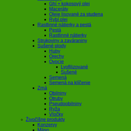
Ghí + kokosový olej
Maceráty
Oleje lisované za studena
Rybí olej
Rastlinné nátierky a pestá
Pestá
Rastlinné nátierky
Strukoviny a zaváraniny
Sušené plody
Huby
Orechy
Ovocie
Lyofilizované
Sušené
Semená
Semená na klíčenie
Zrná
Obilniny
Otruby
Pseudoobilniny
Ryža
Vločky
Živočíšne produkty
Konzervy
Mäso