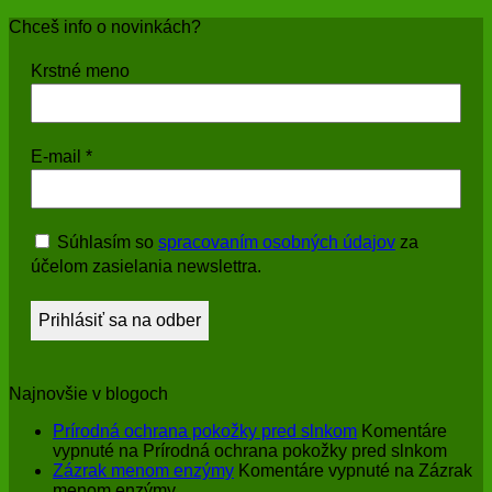
Chceš info o novinkách?
Krstné meno
E-mail
*
Súhlasím so
spracovaním osobných údajov
za
účelom zasielania newslettra.
Najnovšie v blogoch
Prírodná ochrana pokožky pred slnkom
Komentáre
vypnuté
na Prírodná ochrana pokožky pred slnkom
Zázrak menom enzýmy
Komentáre vypnuté
na Zázrak
menom enzýmy