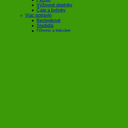
Výživové doplnky
Čaje a bylinky
Viac potravín
Bezlepkové
Sladidlá
Džemy a lekváre
Káva
Koreniny
A ešte viac potravín
Mrazené
Múky a zmesi
Alternatívy mlieka
Nápoje
Oleje a tuky
No ale toto
Orechové maslá
Rastlinné nátierky a pestá
Sladkosti
Slané chuťovky
Sušené plody
Živočíšne produkty
Kozmetika a drogéria
Ekologické čistenie
Aromaterapia