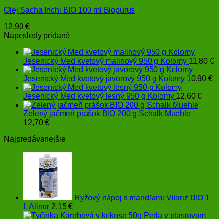
Olej Sacha Inchi BIO 100 ml Biopurus
12,90
€
Naposledy pridané
Jesenický Med kvetový malinový 950 g Kolomy
11,80
€
Jesenický Med kvetový javorový 950 g Kolomy
10,90
€
Jesenický Med kvetový lesný 950 g Kolomy
12,60
€
Zelený jačmeň prášok BIO 200 g Schalk Muehle
12,70
€
Najpredávanejšie
Ryžový nápoj s mandľami Vitariz BIO 1
L Alinor
2,15
€