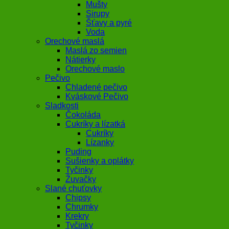
Mušty
Sirupy
Šťavy a pyré
Voda
Orechové maslá
Maslá zo semien
Nátierky
Orechové maslo
Pečivo
Chladené pečivo
Kváskové Pečivo
Sladkosti
Čokoláda
Cukríky a lízatká
Cukríky
Lízanky
Puding
Sušienky a oplátky
Tyčinky
Žuvačky
Slané chuťovky
Chipsy
Chrumky
Krekry
Tyčinky