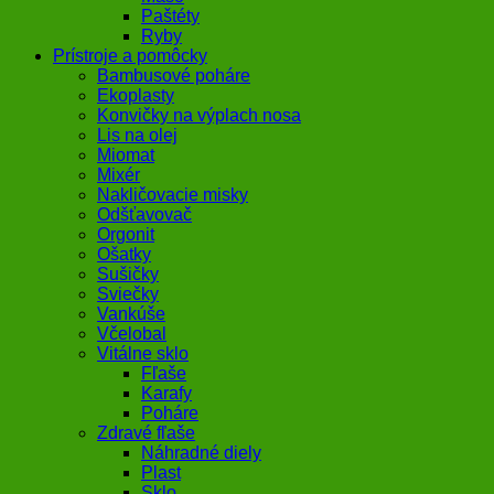
Paštéty
Ryby
Prístroje a pomôcky
Bambusové poháre
Ekoplasty
Konvičky na výplach nosa
Lis na olej
Miomat
Mixér
Nakličovacie misky
Odšťavovač
Orgonit
Ošatky
Sušičky
Sviečky
Vankúše
Včelobal
Vitálne sklo
Fľaše
Karafy
Poháre
Zdravé fľaše
Náhradné diely
Plast
Sklo