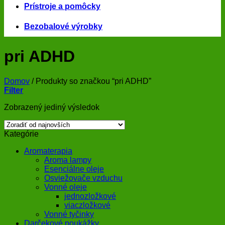
Prístroje a pomôcky
Bezobalové výrobky
pri ADHD
Domov
/
Produkty so značkou “pri ADHD”
Filter
Zobrazený jediný výsledok
Kategórie
Aromaterapia
Aroma lampy
Esenciálne oleje
Osviežovače vzduchu
Vonné oleje
jednozložkové
viaczložkové
Vonné tyčinky
Darčekové poukážky