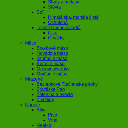
Slady a melasy
Stévia
Soľ
Himalájska, morská čistá
Ochutená
Tekuté Dochucovadlá
Ocot
Omáčky
Mäso
Bravčové mäso
Hovädzie mäso
Jahňacie mäso
Kuracie mäso
Mäsové výrobky
Morčacie mäso
Mrazené
Bezlepkové Turčianske pirohy
Brazílske Pao
Zelenina a ovocie
Zmrzliny
Nápoje
Alko
Pivo
Víno
Nealko