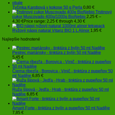
Tyčinka Karobová v kokose 50 g Perla
0,80
€
Trstinový
cukor Muscovado 400g/1000g BioNebio
2,25
€
–
4,30
€
Price range: 2,25 € through 4,30 €
Ryžový nápoj natural Vitariz BIO 1 L Alinor
1,95
€
Najlepšie hodnotené
Pestrec mariánsky - tinktúra z bylín 50 ml Naděje
5,45
€
Čierna ríbezľa - Borovica - Vinič - tinktúra z pupeňov 50
ml Naděje
6,85
€
Ruža šípová - Jedľa - Hrab - tinktúra z pupeňov 50 ml
Naděje
6,85
€
Amarit Forte - tinktúra z bylín a pupeňov 50 ml Naděje
7,85
€