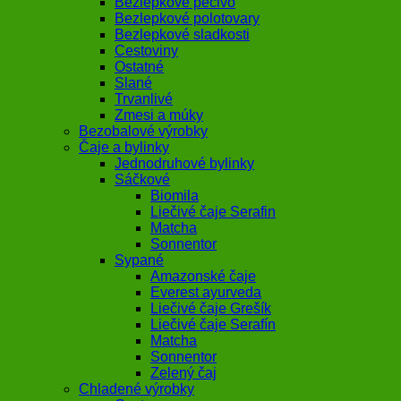
Bezlepkové pečivo
Bezlepkové polotovary
Bezlepkové sladkosti
Cestoviny
Ostatné
Slané
Trvanlivé
Zmesi a múky
Bezobalové výrobky
Čaje a bylinky
Jednodruhové bylinky
Sáčkové
Biomila
Liečivé čaje Serafin
Matcha
Sonnentor
Sypané
Amazonské čaje
Everest ayurveda
Liečivé čaje Grešík
Liečivé čaje Serafín
Matcha
Sonnentor
Zelený čaj
Chladené výrobky