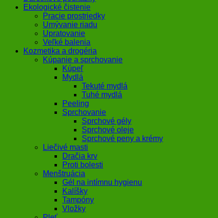
Ekologické čistenie
Pracie prostriedky
Umývanie riadu
Upratovanie
Veľké balenia
Kozmetika a drogéria
Kúpanie a sprchovanie
Kúpeľ
Mydlá
Tekuté mydlá
Tuhé mydlá
Peeling
Sprchovanie
Sprchové gély
Sprchové oleje
Sprchové peny a krémy
Liečivé masti
Dračia krv
Proti bolesti
Menštruácia
Gél na intímnu hygienu
Kalíšky
Tampóny
Vložky
Pleť