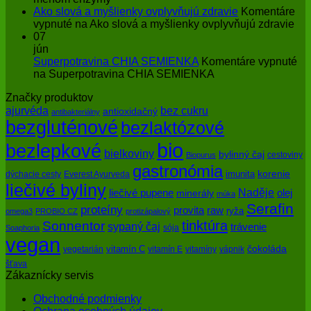
Ako slová a myšlienky ovplyvňujú zdravie
Komentáre
vypnuté
na Ako slová a myšlienky ovplyvňujú zdravie
07
jún
Superpotravina CHIA SEMIENKA
Komentáre vypnuté
na Superpotravina CHIA SEMIENKA
Značky produktov
bez cukru
ajurvéda
antioxidačný
antibakteriálny
bezgluténové
bezlaktózové
bio
bezlepkové
bielkoviny
bylinný čaj
cestoviny
Biopurus
gastronómia
imunita
korenie
dýchacie cesty
Everest Ayurveda
liečivé byliny
Naděje
olej
liečivé pupene
minerály
múka
Serafin
proteíny
raw
provita
ryža
omega3
PROBIO CZ
protizápalový
tinktúra
Sonnentor
sypaný čaj
trávenie
sója
Soaphoria
vegan
čokoláda
vitamín C
vegetarián
vitamín E
vitamíny
vápnik
šťava
Zákaznícky servis
Obchodné podmienky