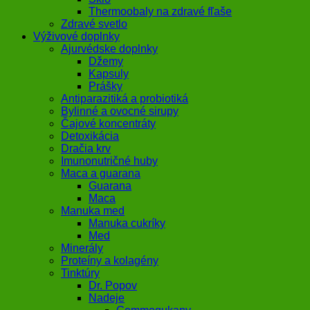
Thermoobaly na zdravé fľaše
Zdravé svetlo
Výživové doplnky
Ajurvédske doplnky
Džemy
Kapsuly
Prášky
Antiparazitiká a probiotiká
Bylinné a ovocné sirupy
Čajové koncentráty
Detoxikácia
Dračia krv
Imunonutričné huby
Maca a guarana
Guarana
Maca
Manuka med
Manuka cukríky
Med
Minerály
Proteíny a kolagény
Tinktúry
Dr. Popov
Nadeje