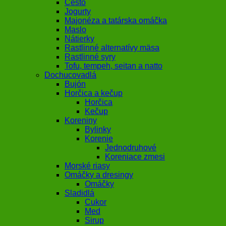
Cesto
Jogurty
Majonéza a tatárska omáčka
Maslo
Nátierky
Rastlinné alternatívy mäsa
Rastlinné syry
Tofu, tempeh, seitan a natto
Dochucovadlá
Bujón
Horčica a kečup
Horčica
Kečup
Koreniny
Bylinky
Korenie
Jednodruhové
Koreniace zmesi
Morské riasy
Omáčky a dresingy
Omáčky
Sladidlá
Cukor
Med
Sirup