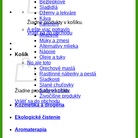
Bezlepkové
Sladidlá
Džemy a lekváre
Káva
Žiadne produkty v košíku.
Koreniny
A ešte viac potravín
Vrátiť sa do obchodu
Mrazené
Múky a zmesi
Alternatívy mlieka
Nápoje
Košík
Oleje a tuky
No ale toto
Orechové maslá
Rastlinné nátierky a pestá
Sladkosti
Slané chuťovky
Sušené plody
Žiadne produkty v košíku.
Živočíšne produkty
Vrátiť sa do obchodu
Kozmetika a drogéria
Ekologické čistenie
Aromaterapia