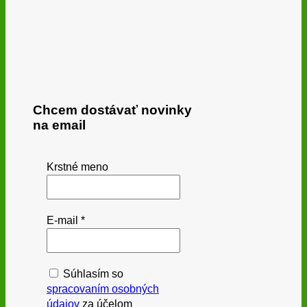
Chcem dostávať novinky
na email
Krstné meno
E-mail
*
Súhlasím so
spracovaním osobných
údajov
za účelom