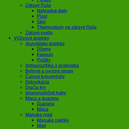
Zdravé fľaše
Náhradné diely
Plast
Sklo
Thermoobaly na zdravé fľaše
Zdravé svetlo
Výživové doplnky
Ajurvédske doplnky
Džemy
Kapsuly
Prášky
Antiparazitiká a probiotiká
Bylinné a ovocné sirupy
Čajové koncentráty
Detoxikácia
Dračia krv
Imunonutričné huby
Maca a guarana
Guarana
Maca
Manuka med
Manuka cukríky
Med