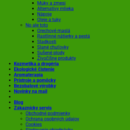
Múky a zmesi
Alternatívy mlieka
Nápoje
Oleje a tuky
No ale toto
Orechové maslá
Rastlinné nátierky a pestá
Sladkosti
Slané chuťovky
Sušené plody
Živočíšne produkty
Kozmetika a drogéria
Ekologické čistenie
Aromaterapia
Prístroje a pomôcky
Bezobalové výrobky
Novinky na mail
Blog
Zákaznícky servis
Obchodné podmienky
Ochrana osobných údajov
Cookies
Sledovanie objednávky