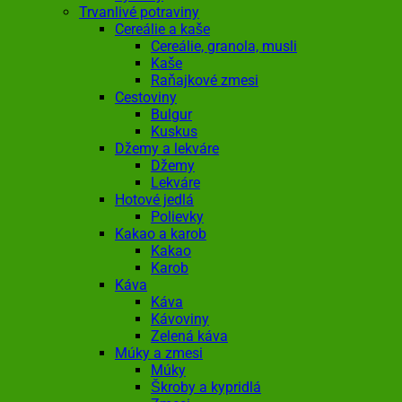
Trvanlivé potraviny
Cereálie a kaše
Cereálie, granola, musli
Kaše
Raňajkové zmesi
Cestoviny
Bulgur
Kuskus
Džemy a lekváre
Džemy
Lekváre
Hotové jedlá
Polievky
Kakao a karob
Kakao
Karob
Káva
Káva
Kávoviny
Zelená káva
Múky a zmesi
Múky
Škroby a kypridlá