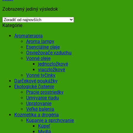
Zobrazený jediný výsledok
Kategórie
Aromaterapia
Aroma lampy
Esenciálne oleje
Osviežovače vzduchu
Vonné oleje
jednozložkové
viaczložkové
Vonné tyčinky
Darčekové poukážky
Ekologické čistenie
Pracie prostriedky
Umývanie riadu
Upratovanie
Veľké balenia
Kozmetika a drogéria
Kúpanie a sprchovanie
Kúpeľ
Mydlá