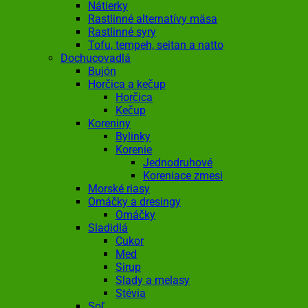
Nátierky
Rastlinné alternatívy mäsa
Rastlinné syry
Tofu, tempeh, seitan a natto
Dochucovadlá
Bujón
Horčica a kečup
Horčica
Kečup
Koreniny
Bylinky
Korenie
Jednodruhové
Koreniace zmesi
Morské riasy
Omáčky a dresingy
Omáčky
Sladidlá
Cukor
Med
Sirup
Slady a melasy
Stévia
Soľ