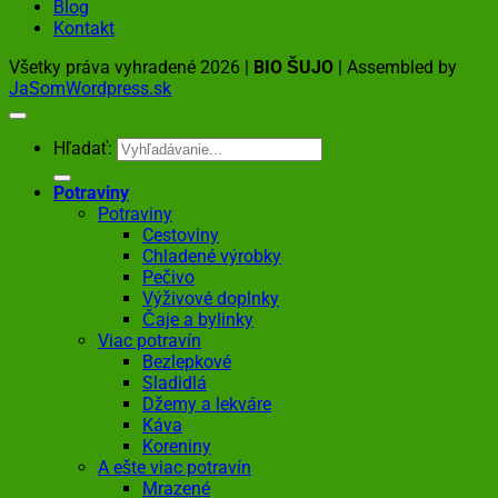
Blog
Kontakt
Všetky práva vyhradené 2026 |
BIO ŠUJO
| Assembled by
JaSomWordpress.sk
Hľadať:
Potraviny
Potraviny
Cestoviny
Chladené výrobky
Pečivo
Výživové doplnky
Čaje a bylinky
Viac potravín
Bezlepkové
Sladidlá
Džemy a lekváre
Káva
Koreniny
A ešte viac potravín
Mrazené