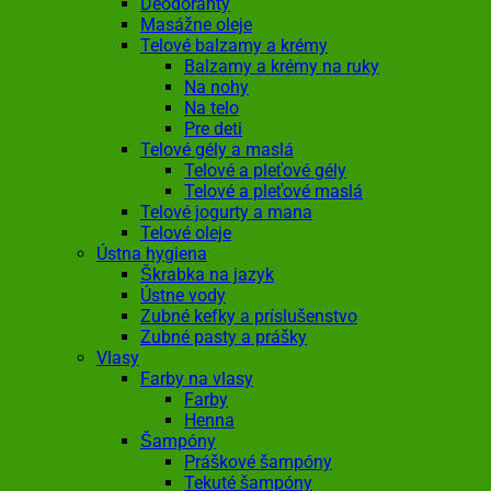
Deodoranty
Masážne oleje
Telové balzamy a krémy
Balzamy a krémy na ruky
Na nohy
Na telo
Pre deti
Telové gély a maslá
Telové a pleťové gély
Telové a pleťové maslá
Telové jogurty a mana
Telové oleje
Ústna hygiena
Škrabka na jazyk
Ústne vody
Zubné kefky a príslušenstvo
Zubné pasty a prášky
Vlasy
Farby na vlasy
Farby
Henna
Šampóny
Práškové šampóny
Tekuté šampóny