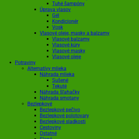
Tuhé šampóny
Úprava vlasov
Gél
Kondicionér
Vosk
Vlasové oleje, masky a balzamy
Vlasové balzamy
Vlasové kúry
Vlasové masky
Vlasové oleje
Potraviny
Alternatívy mlieka
Náhrada mlieka
Sušené
Tekuté
Náhrada šľahačky
Náhrada smotany
Bezlepkové
Bezlepkové pečivo
Bezlepkové polotovary
Bezlepkové sladkosti
Cestoviny
Ostatné