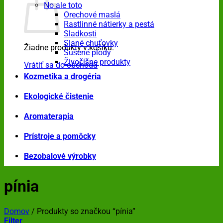
No ale toto
Orechové maslá
Rastlinné nátierky a pestá
Sladkosti
Slané chuťovky
Žiadne produkty v košíku.
Sušené plody
Živočíšne produkty
Vrátiť sa do obchodu
Kozmetika a drogéria
Ekologické čistenie
Aromaterapia
Prístroje a pomôcky
Bezobalové výrobky
pínia
Domov
/
Produkty so značkou “pínia”
Filter