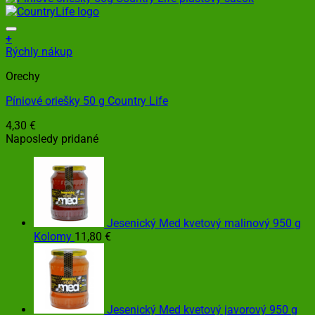
+
Rýchly nákup
Orechy
Píniové oriešky 50 g Country Life
4,30
€
Naposledy pridané
Jesenický Med kvetový malinový 950 g
Kolomy
11,80
€
Jesenický Med kvetový javorový 950 g