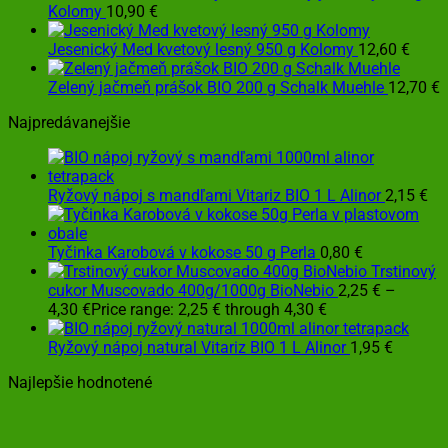
Kolomy
10,90
€
Jesenický Med kvetový lesný 950 g Kolomy
12,60
€
Zelený jačmeň prášok BIO 200 g Schalk Muehle
12,70
€
Najpredávanejšie
Ryžový nápoj s mandľami Vitariz BIO 1 L Alinor
2,15
€
Tyčinka Karobová v kokose 50 g Perla
0,80
€
Trstinový
cukor Muscovado 400g/1000g BioNebio
2,25
€
–
4,30
€
Price range: 2,25 € through 4,30 €
Ryžový nápoj natural Vitariz BIO 1 L Alinor
1,95
€
Najlepšie hodnotené