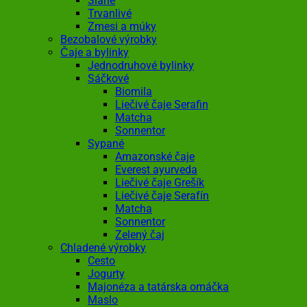
Slané
Trvanlivé
Zmesi a múky
Bezobalové výrobky
Čaje a bylinky
Jednodruhové bylinky
Sáčkové
Biomila
Liečivé čaje Serafin
Matcha
Sonnentor
Sypané
Amazonské čaje
Everest ayurveda
Liečivé čaje Grešík
Liečivé čaje Serafín
Matcha
Sonnentor
Zelený čaj
Chladené výrobky
Cesto
Jogurty
Majonéza a tatárska omáčka
Maslo