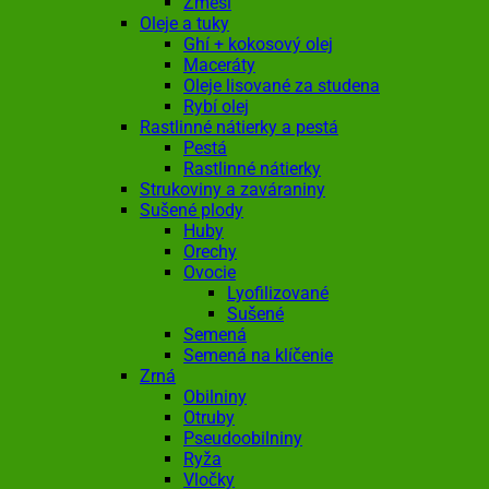
Zmesi
Oleje a tuky
Ghí + kokosový olej
Maceráty
Oleje lisované za studena
Rybí olej
Rastlinné nátierky a pestá
Pestá
Rastlinné nátierky
Strukoviny a zaváraniny
Sušené plody
Huby
Orechy
Ovocie
Lyofilizované
Sušené
Semená
Semená na klíčenie
Zrná
Obilniny
Otruby
Pseudoobilniny
Ryža
Vločky