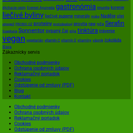
gastronómia
korenie
imunita
dýchacie cesty
Everest Ayurveda
liečivé byliny
Naděje
olej
liečivé pupene
minerály
múka
Serafin
proteíny
provita
raw
ryža
omega3
PROBIO CZ
protizápalový
tinktúra
Sonnentor
sypaný čaj
trávenie
sója
Soaphoria
vegan
čokoláda
vitamín C
vegetarián
vitamín E
vitamíny
vápnik
šťava
Zákaznícky servis
Obchodné podmienky
Ochrana osobných údajov
Reklamačný poriadok
Cookies
Odstúpenie od zmluvy (PDF)
Blog
Kontakt
Obchodné podmienky
Ochrana osobných údajov
Reklamačný poriadok
Cookies
Odstúpenie od zmluvy (PDF)