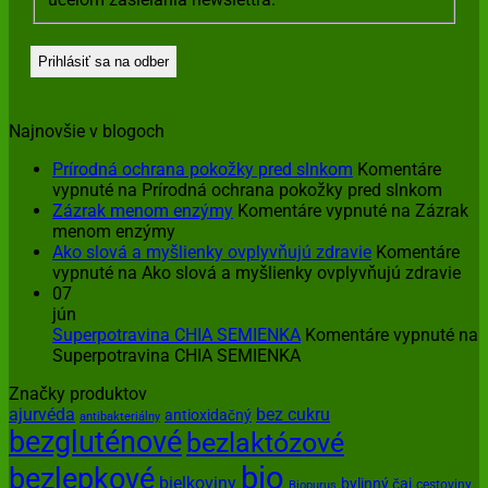
Najnovšie v blogoch
Prírodná ochrana pokožky pred slnkom
Komentáre
vypnuté
na Prírodná ochrana pokožky pred slnkom
Zázrak menom enzýmy
Komentáre vypnuté
na Zázrak
menom enzýmy
Ako slová a myšlienky ovplyvňujú zdravie
Komentáre
vypnuté
na Ako slová a myšlienky ovplyvňujú zdravie
07
jún
Superpotravina CHIA SEMIENKA
Komentáre vypnuté
na
Superpotravina CHIA SEMIENKA
Značky produktov
ajurvéda
bez cukru
antioxidačný
antibakteriálny
bezgluténové
bezlaktózové
bio
bezlepkové
bielkoviny
bylinný čaj
cestoviny
Biopurus