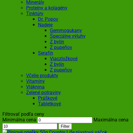
Minerály
Proteíny a kolagény
Tinktúry
Dr. Popov
Nadeje
Gemmogukany
Špeciálne výluhy
Z bylín
Z pupeňov
Serafín
Viaczložkové
Z bylín
Z pupeňov
Včelie produkty
Vitamíny
Vláknina
Zelené potraviny
Práškové
Tabletkové
Filtrovať podľa ceny
Minimálna cena
Maximálna cena
Filter