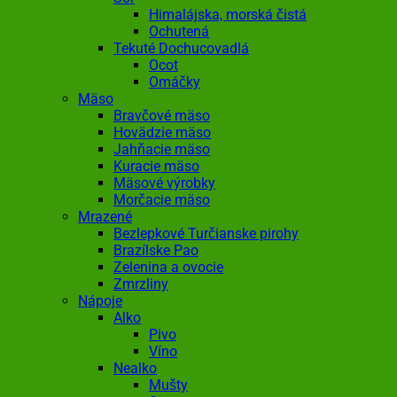
Himalájska, morská čistá
Ochutená
Tekuté Dochucovadlá
Ocot
Omáčky
Mäso
Bravčové mäso
Hovädzie mäso
Jahňacie mäso
Kuracie mäso
Mäsové výrobky
Morčacie mäso
Mrazené
Bezlepkové Turčianske pirohy
Brazílske Pao
Zelenina a ovocie
Zmrzliny
Nápoje
Alko
Pivo
Víno
Nealko
Mušty