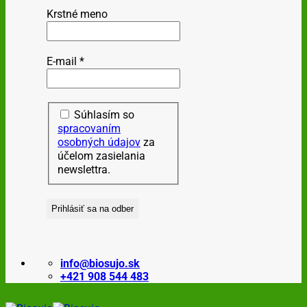
Krstné meno
E-mail
*
Súhlasím so
spracovaním
osobných údajov
za
účelom zasielania
newslettra.
info@biosujo.sk
+421 908 544 483