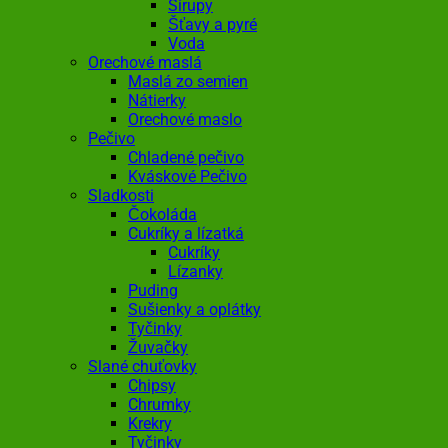
Sirupy
Šťavy a pyré
Voda
Orechové maslá
Maslá zo semien
Nátierky
Orechové maslo
Pečivo
Chladené pečivo
Kváskové Pečivo
Sladkosti
Čokoláda
Cukríky a lízatká
Cukríky
Lízanky
Puding
Sušienky a oplátky
Tyčinky
Žuvačky
Slané chuťovky
Chipsy
Chrumky
Krekry
Tyčinky