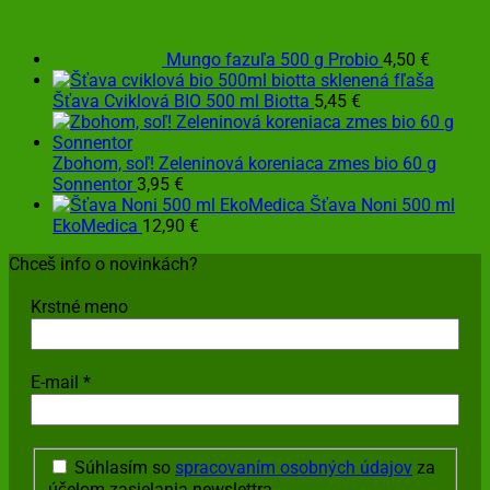
Mungo fazuľa 500 g Probio
4,50
€
Šťava Cviklová BIO 500 ml Biotta
5,45
€
Zbohom, soľ! Zeleninová koreniaca zmes bio 60 g
Sonnentor
3,95
€
Šťava Noni 500 ml
EkoMedica
12,90
€
Chceš info o novinkách?
Krstné meno
E-mail
*
Súhlasím so
spracovaním osobných údajov
za
účelom zasielania newslettra.