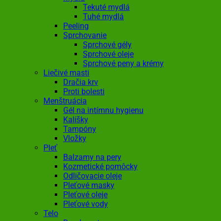
Tekuté mydlá
Tuhé mydlá
Peeling
Sprchovanie
Sprchové gély
Sprchové oleje
Sprchové peny a krémy
Liečivé masti
Dračia krv
Proti bolesti
Menštruácia
Gél na intímnu hygienu
Kalíšky
Tampóny
Vložky
Pleť
Balzamy na pery
Kozmetické pomôcky
Odličovacie oleje
Pleťové masky
Pleťové oleje
Pleťové vody
Telo