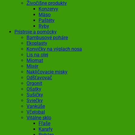
Živočíšne produkty
Konzervy
Mäso
Paštéty
Ryby
Prístroje a pomôcky
Bambusové poháre
Ekoplasty
Konvičky na výplach nosa
Lis na olej
Miomat
Mixér
Nakličovacie misky
Odšťavovač
Orgonit
Ošatky
Sušičky
Sviečky
Vankúše
Včelobal
Vitálne sklo
Fľaše
Karafy
Poháre