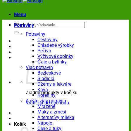
Menu
Hľadať:
Potraviny
Potraviny
Cestoviny
Chladené výrobky
Pečivo
Výživové doplnky
Čaje a bylinky
Viac potravín
Bezlepkové
Sladidlá
Džemy a lekváre
Káva
Žiadne produkty v košíku.
Koreniny
A ešte viac potravín
Vrátiť sa do obchodu
Mrazené
Múky a zmesi
Alternatívy mlieka
Nápoje
Košík
Oleje a tuky