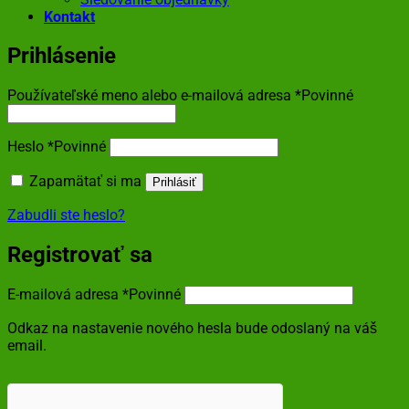
Kontakt
Prihlásenie
Používateľské meno alebo e-mailová adresa
*
Povinné
Heslo
*
Povinné
Zapamätať si ma
Prihlásiť
Zabudli ste heslo?
Registrovať sa
E-mailová adresa
*
Povinné
Odkaz na nastavenie nového hesla bude odoslaný na váš
email.