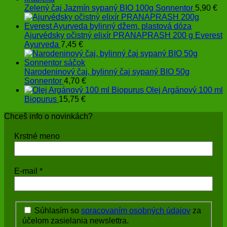
Zelený čaj Jazmín sypaný BIO 100g Sonnentor
5,90
€
Ajurvédsky očistný elixír PRANAPRASH 200 g Everest
Ayurveda
7,45
€
Narodeninový čaj, bylinný čaj sypaný BIO 50g
Sonnentor
4,70
€
Olej Argánový 100 ml
Biopurus
15,75
€
Chceš info o novinkách?
Krstné meno
E-mail
*
Súhlasím so
spracovaním osobných údajov
za
účelom zasielania newslettra.