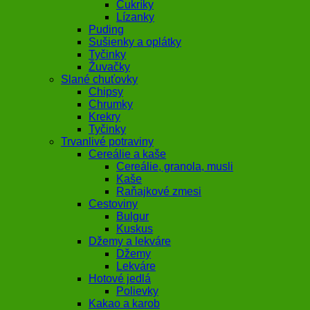
Cukríky
Lízanky
Puding
Sušienky a oplátky
Tyčinky
Žuvačky
Slané chuťovky
Chipsy
Chrumky
Krekry
Tyčinky
Trvanlivé potraviny
Cereálie a kaše
Cereálie, granola, musli
Kaše
Raňajkové zmesi
Cestoviny
Bulgur
Kuskus
Džemy a lekváre
Džemy
Lekváre
Hotové jedlá
Polievky
Kakao a karob