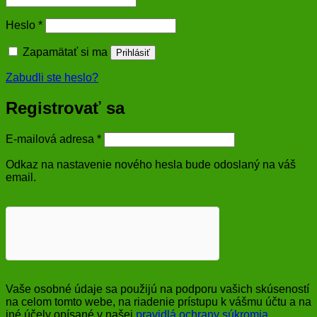
Povinné
Heslo
*
Zapamätať si ma
Prihlásiť
Zabudli ste heslo?
Registrovať sa
Povinné
E-mailová adresa
*
Odkaz na nastavenie nového hesla bude odoslaný na váš
email.
Vaše osobné údaje sa použijú na podporu vašich skúseností
na celom tomto webe, na riadenie prístupu k vášmu účtu a na
iné účely opísané v našej
pravidlá ochrany súkromia
.