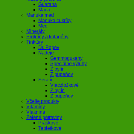
Guarana
Maca
Manuka med
Manuka cukríky
Med
Minerály
Proteíny a kolagény
Tinktúry
Dr. Popov
Nadeje
Gemmogukany
Špeciálne výluhy
Z bylín
Z pupeňov
Serafín
Viaczložkové
Z bylín
Z pupeňov
Včelie produkty
Vitamíny
Vláknina
Zelené potraviny
Práškové
Tabletkové