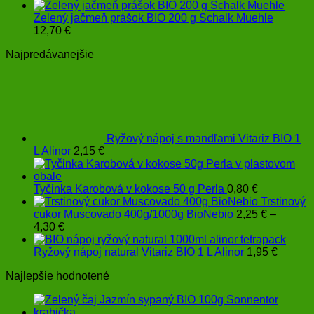
Zelený jačmeň prášok BIO 200 g Schalk Muehle
12,70
€
Najpredávanejšie
Ryžový nápoj s mandľami Vitariz BIO 1
L Alinor
2,15
€
Tyčinka Karobová v kokose 50 g Perla
0,80
€
Trstinový
cukor Muscovado 400g/1000g BioNebio
2,25
€
–
Price
4,30
€
range:
2,25 €
Ryžový nápoj natural Vitariz BIO 1 L Alinor
1,95
€
through
Najlepšie hodnotené
4,30 €