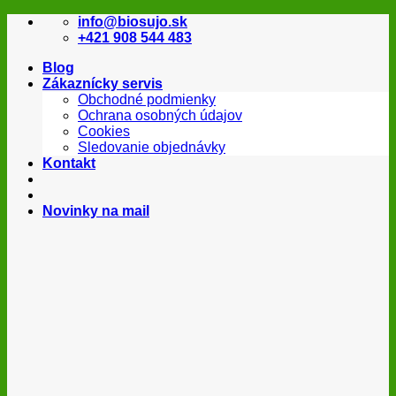
Skip
info@biosujo.sk
to
+421 908 544 483
content
Blog
Zákaznícky servis
Obchodné podmienky
Ochrana osobných údajov
Cookies
Sledovanie objednávky
Kontakt
Novinky na mail