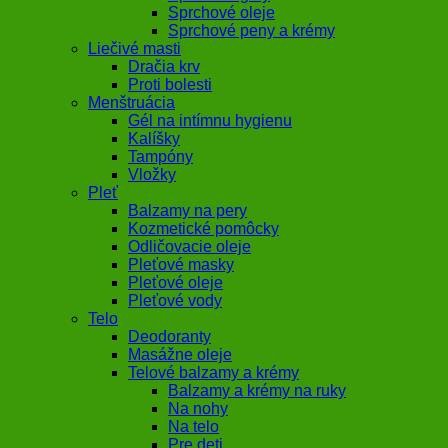
Sprchové oleje
Sprchové peny a krémy
Liečivé masti
Dračia krv
Proti bolesti
Menštruácia
Gél na intímnu hygienu
Kalíšky
Tampóny
Vložky
Pleť
Balzamy na pery
Kozmetické pomôcky
Odličovacie oleje
Pleťové masky
Pleťové oleje
Pleťové vody
Telo
Deodoranty
Masážne oleje
Telové balzamy a krémy
Balzamy a krémy na ruky
Na nohy
Na telo
Pre deti