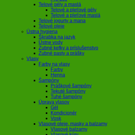
Telové gély a maslá
Telové a pleťové gély
Telové a pleťové maslá
Telové jogurty a mana
Telové oleje
Ústna hygiena
Škrabka na jazyk
Ústne vody
Zubné kefky a príslušenstvo
Zubné pasty a prášky
Vlasy
Farby na vlasy
Farby
Henna
Šampóny
Práškové šampóny
Tekuté šampóny
Tuhé šampóny
Úprava vlasov
Gél
Kondicionér
Vosk
Vlasové oleje, masky a balzamy
Vlasové balzamy
Vlasové kúry