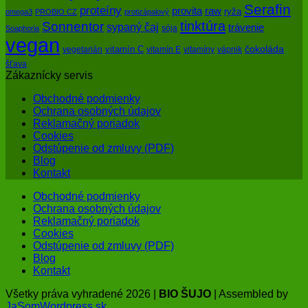
Serafin
proteíny
raw
provita
ryža
omega3
PROBIO CZ
protizápalový
tinktúra
Sonnentor
sypaný čaj
trávenie
sója
Soaphoria
vegan
čokoláda
vitamín C
vegetarián
vitamín E
vitamíny
vápnik
šťava
Zákaznícky servis
Obchodné podmienky
Ochrana osobných údajov
Reklamačný poriadok
Cookies
Odstúpenie od zmluvy (PDF)
Blog
Kontakt
Obchodné podmienky
Ochrana osobných údajov
Reklamačný poriadok
Cookies
Odstúpenie od zmluvy (PDF)
Blog
Kontakt
Všetky práva vyhradené 2026 |
BIO ŠUJO
| Assembled by
JaSomWordpress.sk