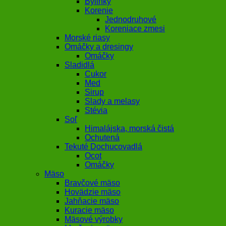
Bylinky
Korenie
Jednodruhové
Koreniace zmesi
Morské riasy
Omáčky a dresingy
Omáčky
Sladidlá
Cukor
Med
Sirup
Slady a melasy
Stévia
Soľ
Himalájska, morská čistá
Ochutená
Tekuté Dochucovadlá
Ocot
Omáčky
Mäso
Bravčové mäso
Hovädzie mäso
Jahňacie mäso
Kuracie mäso
Mäsové výrobky