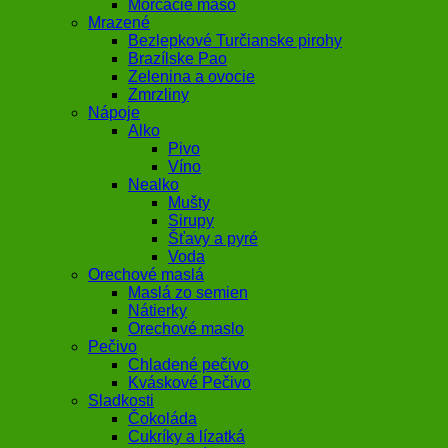
Morčacie mäso
Mrazené
Bezlepkové Turčianske pirohy
Brazílske Pao
Zelenina a ovocie
Zmrzliny
Nápoje
Alko
Pivo
Víno
Nealko
Mušty
Sirupy
Šťavy a pyré
Voda
Orechové maslá
Maslá zo semien
Nátierky
Orechové maslo
Pečivo
Chladené pečivo
Kváskové Pečivo
Sladkosti
Čokoláda
Cukríky a lízatká