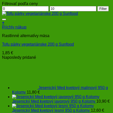
Filtrovať podľa ceny
Minimálna
Maximálna
Filter
cena
cena
+
Rýchly nákup
Rastlinné alternatívy mäsa
Tofu párky vegetariánske 200 g Sunfood
1,85
€
Naposledy pridané
Jesenický Med kvetový malinový 950 g
Kolomy
11,80
€
Jesenický Med kvetový javorový 950 g Kolomy
10,90
€
Jesenický Med kvetový lesný 950 g Kolomy
12,60
€