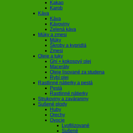
Kakao
Karob
Káva
Káva
Kávoviny
Zelená káva
Múky a zmesi
Múky
Škroby a kypridlá
Zmesi
Oleje a tuky
Ghí + kokosový olej
Maceráty
Oleje lisované za studena
Rybí olej
Rastlinné nátierky a pestá
Pestá
Rastlinné nátierky
Strukoviny a zaváraniny
Sušené plody
Huby
Orechy
Ovocie
Lyofilizované
Sušené