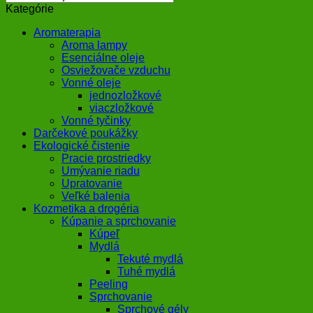
Kategórie
Aromaterapia
Aroma lampy
Esenciálne oleje
Osviežovače vzduchu
Vonné oleje
jednozložkové
viaczložkové
Vonné tyčinky
Darčekové poukážky
Ekologické čistenie
Pracie prostriedky
Umývanie riadu
Upratovanie
Veľké balenia
Kozmetika a drogéria
Kúpanie a sprchovanie
Kúpeľ
Mydlá
Tekuté mydlá
Tuhé mydlá
Peeling
Sprchovanie
Sprchové gély