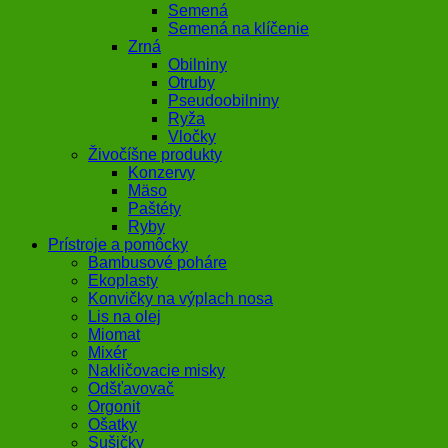
Semená
Semená na klíčenie
Zrná
Obilniny
Otruby
Pseudoobilniny
Ryža
Vločky
Živočíšne produkty
Konzervy
Mäso
Paštéty
Ryby
Prístroje a pomôcky
Bambusové poháre
Ekoplasty
Konvičky na výplach nosa
Lis na olej
Miomat
Mixér
Nakličovacie misky
Odšťavovač
Orgonit
Ošatky
Sušičky