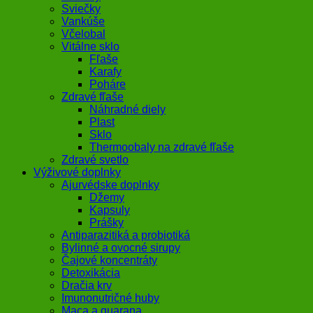
Sviečky
Vankúše
Včelobal
Vitálne sklo
Fľaše
Karafy
Poháre
Zdravé fľaše
Náhradné diely
Plast
Sklo
Thermoobaly na zdravé fľaše
Zdravé svetlo
Výživové doplnky
Ajurvédske doplnky
Džemy
Kapsuly
Prášky
Antiparazitiká a probiotiká
Bylinné a ovocné sirupy
Čajové koncentráty
Detoxikácia
Dračia krv
Imunonutričné huby
Maca a guarana