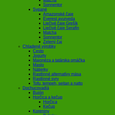
Matcha
Sonnentor
Sypané
Amazonské čaje
Everest ayurveda
Liečivé čaje Grešík
Liečivé čaje Serafín
Matcha
Sonnentor
Zelený čaj
Chladené výrobky
Cesto
Jogurty
Majonéza a tatárska omáčka
Maslo
Nátierky
Rastlinné alternatívy mäsa
Rastlinné syry
Tofu, tempeh, seitan a natto
Dochucovadlá
Bujón
Horčica a kečup
Horčica
Kečup
Koreniny