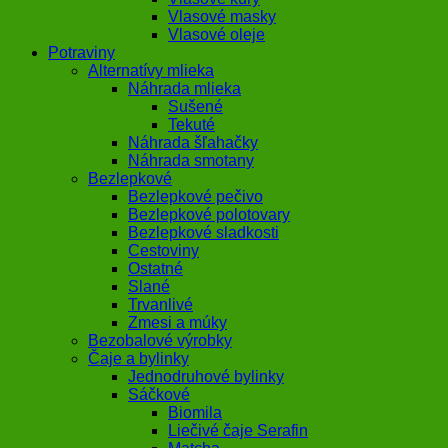
Vlasové masky
Vlasové oleje
Potraviny
Alternatívy mlieka
Náhrada mlieka
Sušené
Tekuté
Náhrada šľahačky
Náhrada smotany
Bezlepkové
Bezlepkové pečivo
Bezlepkové polotovary
Bezlepkové sladkosti
Cestoviny
Ostatné
Slané
Trvanlivé
Zmesi a múky
Bezobalové výrobky
Čaje a bylinky
Jednodruhové bylinky
Sáčkové
Biomila
Liečivé čaje Serafin