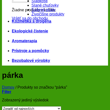
Sladkosti
Slané chuťovky
Sušené plody
Žiadne produkty v košíku.
Živočíšne produkty
Vrátiť sa do obchodu
Kozmetika a drogéria
Ekologické čistenie
Aromaterapia
Prístroje a pomôcky
Bezobalové výrobky
párka
Domov
/
Produkty so značkou “párka”
Filter
Zobrazený jediný výsledok