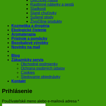
Orechové maslá
Rastlinné nátierky a pestá
Sladkosti
Slané chuťovky
Sušené plody
Živočíšne produkty
Kozmetika a drogéria
Ekologické čistenie
Aromaterapia
Prístroje a pomôcky
Bezobalové výrobky
Novinky na mail
Blog
Zákaznícky servis
Obchodné podmienky
Ochrana osobných údajov
Cookies
Sledovanie objednávky
Kontakt
Prihlásenie
Povinné
Používateľské meno alebo e-mailová adresa
*