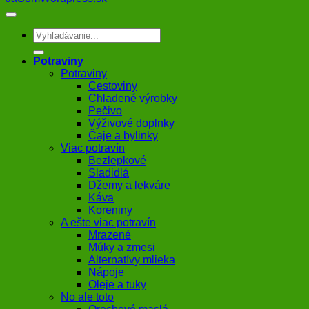
Hľadať:
Potraviny
Potraviny
Cestoviny
Chladené výrobky
Pečivo
Výživové doplnky
Čaje a bylinky
Viac potravín
Bezlepkové
Sladidlá
Džemy a lekváre
Káva
Koreniny
A ešte viac potravín
Mrazené
Múky a zmesi
Alternatívy mlieka
Nápoje
Oleje a tuky
No ale toto