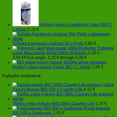
Ryžový nápoj s mandľami Vitariz BIO 1
L Alinor
2,15
€
Tyčinka Karobová v kokose 50 g Perla
0,80
€
Trstinový
cukor Muscovado 400g/1000g BioNebio
2,25
€
–
4,30
€
Price range: 2,25 € through 4,30 €
Ryžový nápoj natural Vitariz BIO 1 L Alinor
1,95
€
Najlepšie hodnotené
Fazuľa Mungo BIO 500 g Country Life
4,15
€
Vločky zmes 4-druhy BIO 300 g Country Life
1,70
€
Kyslá kapusta
BIO 500 g Seeburger
2,00
€