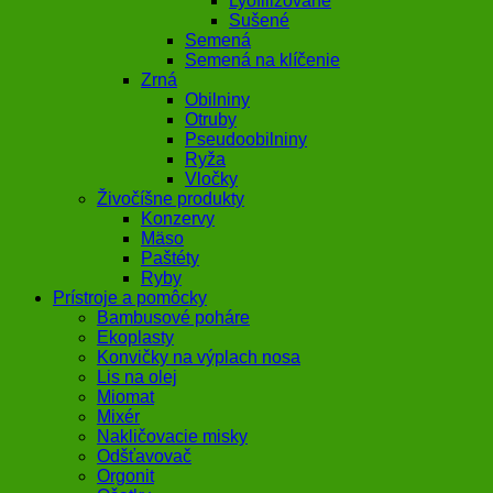
Lyofilizované
Sušené
Semená
Semená na klíčenie
Zrná
Obilniny
Otruby
Pseudoobilniny
Ryža
Vločky
Živočíšne produkty
Konzervy
Mäso
Paštéty
Ryby
Prístroje a pomôcky
Bambusové poháre
Ekoplasty
Konvičky na výplach nosa
Lis na olej
Miomat
Mixér
Nakličovacie misky
Odšťavovač
Orgonit