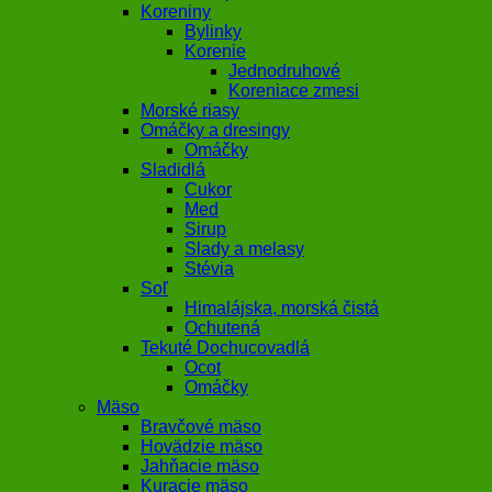
Koreniny
Bylinky
Korenie
Jednodruhové
Koreniace zmesi
Morské riasy
Omáčky a dresingy
Omáčky
Sladidlá
Cukor
Med
Sirup
Slady a melasy
Stévia
Soľ
Himalájska, morská čistá
Ochutená
Tekuté Dochucovadlá
Ocot
Omáčky
Mäso
Bravčové mäso
Hovädzie mäso
Jahňacie mäso
Kuracie mäso