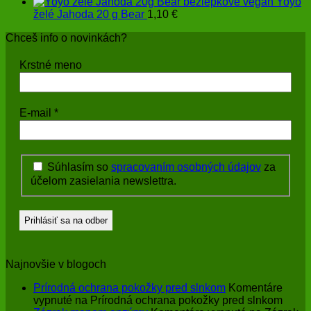
Yoyo
želé Jahoda 20 g Bear
1,10
€
Chceš info o novinkách?
Krstné meno
E-mail
*
Súhlasím so
spracovaním osobných údajov
za
účelom zasielania newslettra.
Najnovšie v blogoch
Prírodná ochrana pokožky pred slnkom
Komentáre
vypnuté
na Prírodná ochrana pokožky pred slnkom