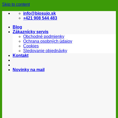
Skip to content
info@biosujo.sk
+421 908 544 483
Blog
Zákaznícky servis
Obchodné podmienky
Ochrana osobných údajov
Cookies
Sledovanie objednávky
Kontakt
Novinky na mail