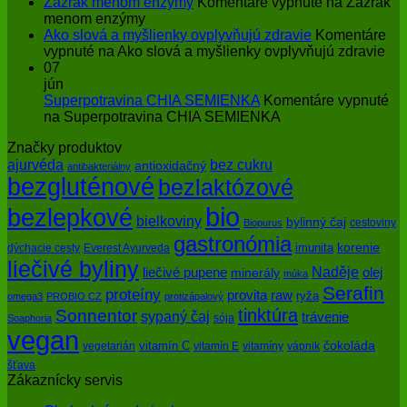
Zázrak menom enzýmy
Komentáre vypnuté
na Zázrak
menom enzýmy
Ako slová a myšlienky ovplyvňujú zdravie
Komentáre
vypnuté
na Ako slová a myšlienky ovplyvňujú zdravie
07
jún
Superpotravina CHIA SEMIENKA
Komentáre vypnuté
na Superpotravina CHIA SEMIENKA
Značky produktov
bez cukru
ajurvéda
antioxidačný
antibakteriálny
bezgluténové
bezlaktózové
bio
bezlepkové
bielkoviny
bylinný čaj
cestoviny
Biopurus
gastronómia
imunita
korenie
dýchacie cesty
Everest Ayurveda
liečivé byliny
Naděje
olej
liečivé pupene
minerály
múka
Serafin
proteíny
raw
provita
ryža
omega3
PROBIO CZ
protizápalový
tinktúra
Sonnentor
sypaný čaj
trávenie
sója
Soaphoria
vegan
čokoláda
vitamín C
vegetarián
vitamín E
vitamíny
vápnik
šťava
Zákaznícky servis