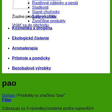
Rastlinné nátierky a pestá
Sladkosti
Slané chuťovky
Sušené plody
Žiadne produkty v košíku.
Živočíšne produkty
Vrátiť sa do obchodu
Kozmetika a drogéria
Ekologické čistenie
Aromaterapia
Prístroje a pomôcky
Bezobalové výrobky
pao
Domov
/
Produkty so značkou “pao”
Filter
Zobrazujú sa 3 výsledky
Zoradené podľa najnovších