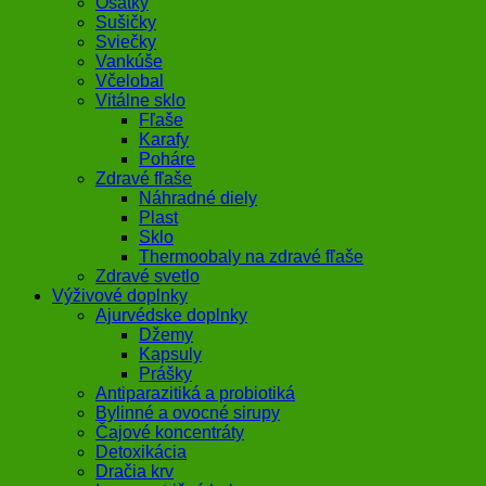
Ošatky
Sušičky
Sviečky
Vankúše
Včelobal
Vitálne sklo
Fľaše
Karafy
Poháre
Zdravé fľaše
Náhradné diely
Plast
Sklo
Thermoobaly na zdravé fľaše
Zdravé svetlo
Výživové doplnky
Ajurvédske doplnky
Džemy
Kapsuly
Prášky
Antiparazitiká a probiotiká
Bylinné a ovocné sirupy
Čajové koncentráty
Detoxikácia
Dračia krv