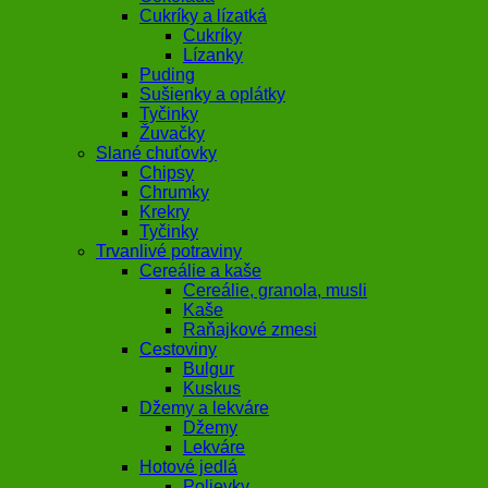
Cukríky a lízatká
Cukríky
Lízanky
Puding
Sušienky a oplátky
Tyčinky
Žuvačky
Slané chuťovky
Chipsy
Chrumky
Krekry
Tyčinky
Trvanlivé potraviny
Cereálie a kaše
Cereálie, granola, musli
Kaše
Raňajkové zmesi
Cestoviny
Bulgur
Kuskus
Džemy a lekváre
Džemy
Lekváre
Hotové jedlá
Polievky