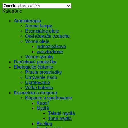
Kategórie
Aromaterapia
Aroma lampy
Esenciálne oleje
Osviežovače vzduchu
Vonné oleje
jednozložkové
viaczložkové
Vonné tyčinky
Darčekové poukážky
Ekologické čistenie
Pracie prostriedky
Umývanie riadu
Upratovanie
Veľké balenia
Kozmetika a drogéria
Kúpanie a sprchovanie
Kúpeľ
Mydlá
Tekuté mydlá
Tuhé mydlá
Peeling