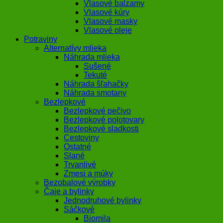
Vlasové balzamy
Vlasové kúry
Vlasové masky
Vlasové oleje
Potraviny
Alternatívy mlieka
Náhrada mlieka
Sušené
Tekuté
Náhrada šľahačky
Náhrada smotany
Bezlepkové
Bezlepkové pečivo
Bezlepkové polotovary
Bezlepkové sladkosti
Cestoviny
Ostatné
Slané
Trvanlivé
Zmesi a múky
Bezobalové výrobky
Čaje a bylinky
Jednodruhové bylinky
Sáčkové
Biomila