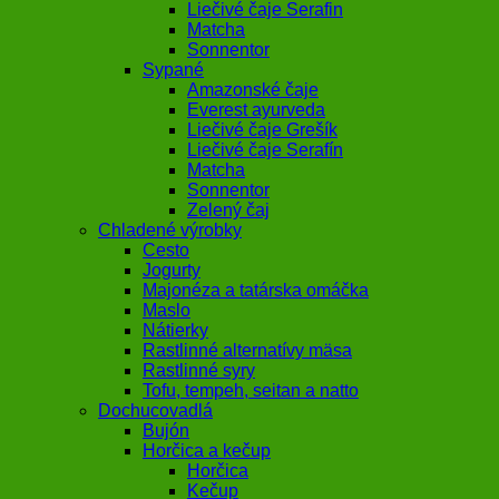
Liečivé čaje Serafin
Matcha
Sonnentor
Sypané
Amazonské čaje
Everest ayurveda
Liečivé čaje Grešík
Liečivé čaje Serafín
Matcha
Sonnentor
Zelený čaj
Chladené výrobky
Cesto
Jogurty
Majonéza a tatárska omáčka
Maslo
Nátierky
Rastlinné alternatívy mäsa
Rastlinné syry
Tofu, tempeh, seitan a natto
Dochucovadlá
Bujón
Horčica a kečup
Horčica
Kečup