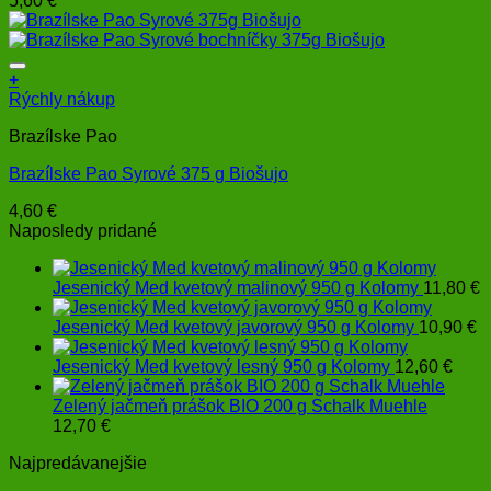
5,60
€
+
Rýchly nákup
Brazílske Pao
Brazílske Pao Syrové 375 g Biošujo
4,60
€
Naposledy pridané
Jesenický Med kvetový malinový 950 g Kolomy
11,80
€
Jesenický Med kvetový javorový 950 g Kolomy
10,90
€
Jesenický Med kvetový lesný 950 g Kolomy
12,60
€
Zelený jačmeň prášok BIO 200 g Schalk Muehle
12,70
€
Najpredávanejšie