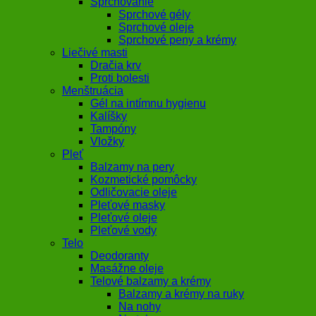
Sprchovanie
Sprchové gély
Sprchové oleje
Sprchové peny a krémy
Liečivé masti
Dračia krv
Proti bolesti
Menštruácia
Gél na intímnu hygienu
Kalíšky
Tampóny
Vložky
Pleť
Balzamy na pery
Kozmetické pomôcky
Odličovacie oleje
Pleťové masky
Pleťové oleje
Pleťové vody
Telo
Deodoranty
Masážne oleje
Telové balzamy a krémy
Balzamy a krémy na ruky
Na nohy