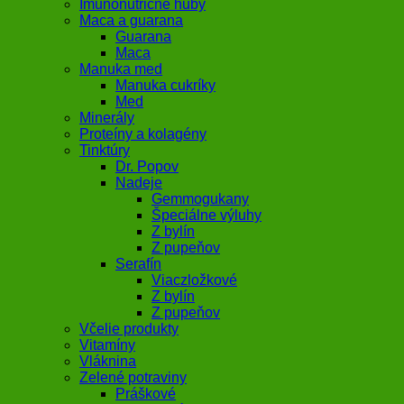
Imunonutričné huby
Maca a guarana
Guarana
Maca
Manuka med
Manuka cukríky
Med
Minerály
Proteíny a kolagény
Tinktúry
Dr. Popov
Nadeje
Gemmogukany
Špeciálne výluhy
Z bylín
Z pupeňov
Serafín
Viaczložkové
Z bylín
Z pupeňov
Včelie produkty
Vitamíny
Vláknina
Zelené potraviny
Práškové