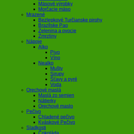
Mäsové výrobky
Morčacie mäso
Mrazené
Bezlepkové Turčianske pirohy
Brazílske Pao
Zelenina a ovocie
Zmrzliny
Nápoje
Alko
Pivo
Víno
Nealko
Mušty
Sirupy
Šťavy a pyré
Voda
Orechové maslá
Maslá zo semien
Nátierky
Orechové maslo
Pečivo
Chladené pečivo
Kváskové Pečivo
Sladkosti
Čokoláda