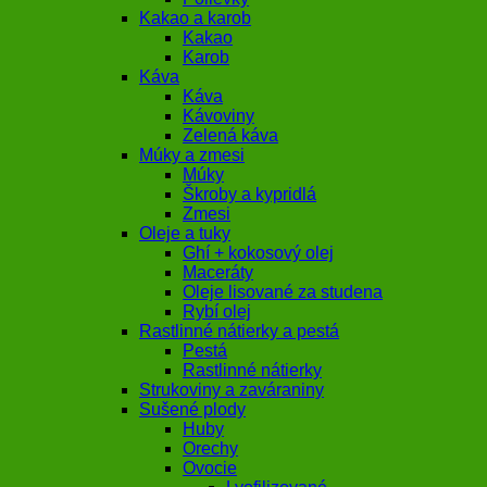
Kakao a karob
Kakao
Karob
Káva
Káva
Kávoviny
Zelená káva
Múky a zmesi
Múky
Škroby a kypridlá
Zmesi
Oleje a tuky
Ghí + kokosový olej
Maceráty
Oleje lisované za studena
Rybí olej
Rastlinné nátierky a pestá
Pestá
Rastlinné nátierky
Strukoviny a zaváraniny
Sušené plody
Huby
Orechy
Ovocie