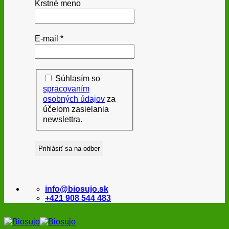
Krstné meno
E-mail
*
Súhlasím so
spracovaním
osobných údajov
za
účelom zasielania
newslettra.
info@biosujo.sk
+421 908 544 483