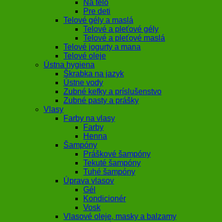
Na telo
Pre deti
Telové gély a maslá
Telové a pleťové gély
Telové a pleťové maslá
Telové jogurty a mana
Telové oleje
Ústna hygiena
Škrabka na jazyk
Ústne vody
Zubné kefky a príslušenstvo
Zubné pasty a prášky
Vlasy
Farby na vlasy
Farby
Henna
Šampóny
Práškové šampóny
Tekuté šampóny
Tuhé šampóny
Úprava vlasov
Gél
Kondicionér
Vosk
Vlasové oleje, masky a balzamy