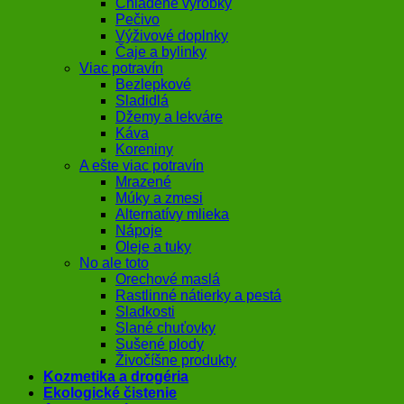
Chladené výrobky
Pečivo
Výživové doplnky
Čaje a bylinky
Viac potravín
Bezlepkové
Sladidlá
Džemy a lekváre
Káva
Koreniny
A ešte viac potravín
Mrazené
Múky a zmesi
Alternatívy mlieka
Nápoje
Oleje a tuky
No ale toto
Orechové maslá
Rastlinné nátierky a pestá
Sladkosti
Slané chuťovky
Sušené plody
Živočíšne produkty
Kozmetika a drogéria
Ekologické čistenie