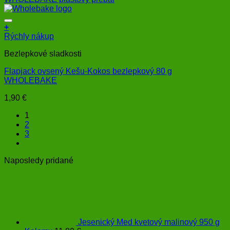
+
Rýchly nákup
Bezlepkové sladkosti
Flapjack ovsený Kešu-Kokos bezlepkový 80 g
WHOLEBAKE
1,90
€
1
2
3
Naposledy pridané
Jesenický Med kvetový malinový 950 g