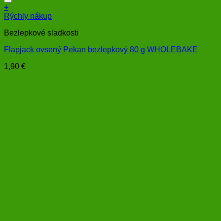
+
Rýchly nákup
Bezlepkové sladkosti
Flapjack ovsený Pekan bezlepkový 80 g WHOLEBAKE
1,90
€