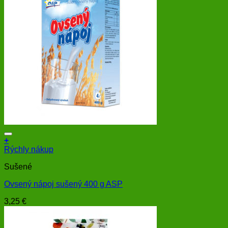
+
Rýchly nákup
Sušené
Ovsený nápoj sušený 400 g ASP
3,25
€