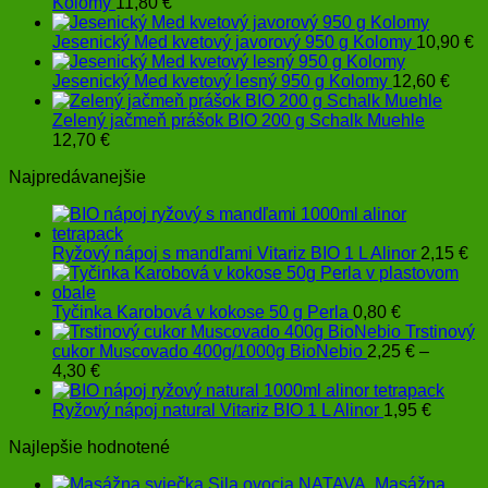
Kolomy
11,80
€
Jesenický Med kvetový javorový 950 g Kolomy
10,90
€
Jesenický Med kvetový lesný 950 g Kolomy
12,60
€
Zelený jačmeň prášok BIO 200 g Schalk Muehle
12,70
€
Najpredávanejšie
Ryžový nápoj s mandľami Vitariz BIO 1 L Alinor
2,15
€
Tyčinka Karobová v kokose 50 g Perla
0,80
€
Trstinový
cukor Muscovado 400g/1000g BioNebio
2,25
€
–
Price
4,30
€
range:
2,25 €
Ryžový nápoj natural Vitariz BIO 1 L Alinor
1,95
€
through
Najlepšie hodnotené
4,30 €
Masážna