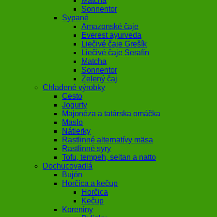
Matcha
Sonnentor
Sypané
Amazonské čaje
Everest ayurveda
Liečivé čaje Grešík
Liečivé čaje Serafín
Matcha
Sonnentor
Zelený čaj
Chladené výrobky
Cesto
Jogurty
Majonéza a tatárska omáčka
Maslo
Nátierky
Rastlinné alternatívy mäsa
Rastlinné syry
Tofu, tempeh, seitan a natto
Dochucovadlá
Bujón
Horčica a kečup
Horčica
Kečup
Koreniny