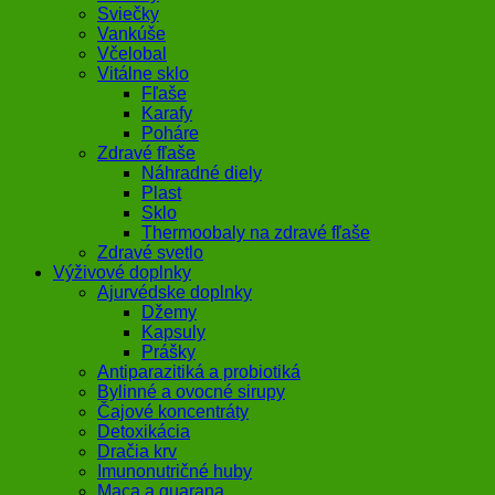
Sviečky
Vankúše
Včelobal
Vitálne sklo
Fľaše
Karafy
Poháre
Zdravé fľaše
Náhradné diely
Plast
Sklo
Thermoobaly na zdravé fľaše
Zdravé svetlo
Výživové doplnky
Ajurvédske doplnky
Džemy
Kapsuly
Prášky
Antiparazitiká a probiotiká
Bylinné a ovocné sirupy
Čajové koncentráty
Detoxikácia
Dračia krv
Imunonutričné huby
Maca a guarana