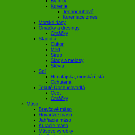
Bylinky
Korenie
Jednodruhové
Koreniace zmesi
Morské riasy
Omáčky a dresingy
Omáčky
Sladidlá
Cukor
Med
Sirup
Slady a melasy
Stévia
Soľ
Himalájska, morská čistá
Ochutená
Tekuté Dochucovadlá
Ocot
Omáčky
Mäso
Bravčové mäso
Hovädzie mäso
Jahňacie mäso
Kuracie mäso
Mäsové výrobky