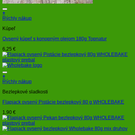
+
Rýchly nákup
Kúpeľ
Ovsený kúpeľ s konopným olejom 180g Topnatur
6,25
€
+
Rýchly nákup
Bezlepkové sladkosti
Flapjack ovsený Pistácie bezlepkový 80 g WHOLEBAKE
1,90
€