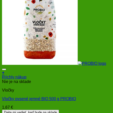
+
Rýchly nákup
Nie je na sklade
Vločky
Vločky ovsené jemné BIO 500 g PROBIO
1,67
€
Dajte mi vedieť, keď bude na sklade