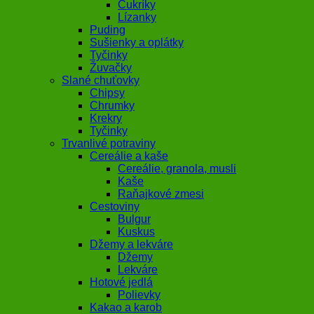
Cukríky
Lízanky
Puding
Sušienky a oplátky
Tyčinky
Žuvačky
Slané chuťovky
Chipsy
Chrumky
Krekry
Tyčinky
Trvanlivé potraviny
Cereálie a kaše
Cereálie, granola, musli
Kaše
Raňajkové zmesi
Cestoviny
Bulgur
Kuskus
Džemy a lekváre
Džemy
Lekváre
Hotové jedlá
Polievky
Kakao a karob