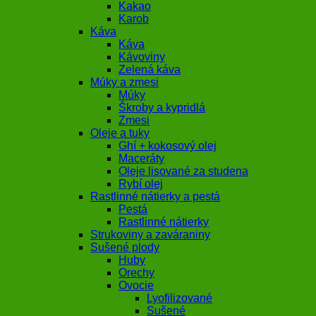
Kakao
Karob
Káva
Káva
Kávoviny
Zelená káva
Múky a zmesi
Múky
Škroby a kypridlá
Zmesi
Oleje a tuky
Ghí + kokosový olej
Maceráty
Oleje lisované za studena
Rybí olej
Rastlinné nátierky a pestá
Pestá
Rastlinné nátierky
Strukoviny a zaváraniny
Sušené plody
Huby
Orechy
Ovocie
Lyofilizované
Sušené