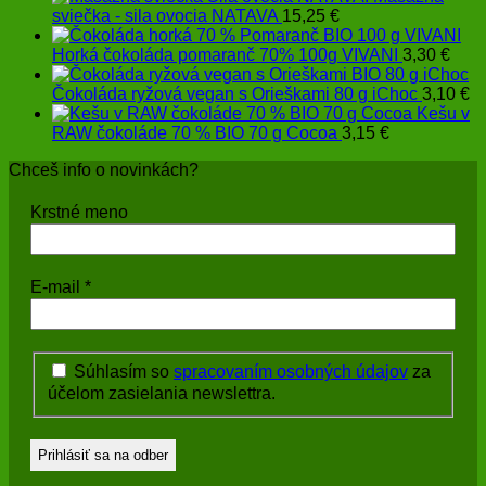
sviečka - sila ovocia NATAVA
15,25
€
Horká čokoláda pomaranč 70% 100g VIVANI
3,30
€
Čokoláda ryžová vegan s Orieškami 80 g iChoc
3,10
€
Kešu v
RAW čokoláde 70 % BIO 70 g Cocoa
3,15
€
Chceš info o novinkách?
Krstné meno
E-mail
*
Súhlasím so
spracovaním osobných údajov
za
účelom zasielania newslettra.