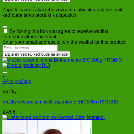
Zapojte sa do čakacieho zoznamu, aby ste dostali e-mail,
keď bude tento produkt k dispozícii
Dismiss
By ticking this box you agree to receive waitlist
notification
communications by email
Enter your email address to join the waitlist for this product
Dajte mi vedieť, keď bude na sklade
+
Rýchly nákup
Vločky
Vločky ovsené jemné Bioharmonie BIO 500 g PROBIO
2,45
€