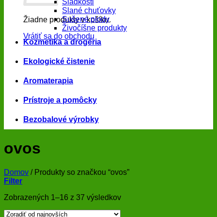
Sladkosti
Slané chuťovky
Sušené plody
Žiadne produkty v košíku.
Živočíšne produkty
Vrátiť sa do obchodu
Kozmetika a drogéria
Ekologické čistenie
Aromaterapia
Prístroje a pomôcky
Bezobalové výrobky
ovos
Domov
/
Produkty so značkou “ovos”
Filter
Zoradené
Zobrazených 1–16 z 37 výsledkov
podľa
najnovších