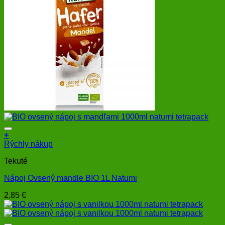
+
Rýchly nákup
Tekuté
Nápoj Ovsený mandle BIO 1L Natumi
2,85
€