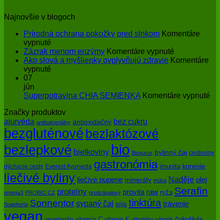
Najnovšie v blogoch
Prírodná ochrana pokožky pred slnkom
Komentáre
na
vypnuté
Prírodná
na
Zázrak menom enzýmy
Komentáre vypnuté
ochrana
Zázrak
Ako slová a myšlienky ovplyvňujú zdravie
Komentáre
pokožky
na
menom
vypnuté
pred
Ako
enzýmy
07
slnkom
slová
jún
a
na
Superpotravina CHIA SEMIENKA
Komentáre vypnuté
myšlienky
Su
Značky produktov
ovplyvňujú
CH
bez cukru
ajurvéda
zdravie
SE
antioxidačný
antibakteriálny
bezgluténové
bezlaktózové
bio
bezlepkové
bielkoviny
bylinný čaj
cestoviny
Biopurus
gastronómia
imunita
korenie
dýchacie cesty
Everest Ayurveda
liečivé byliny
Naděje
olej
liečivé pupene
minerály
múka
Serafin
proteíny
raw
provita
ryža
omega3
PROBIO CZ
protizápalový
tinktúra
Sonnentor
sypaný čaj
trávenie
sója
Soaphoria
vegan
čokoláda
vitamín C
vegetarián
vitamín E
vitamíny
vápnik