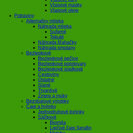
Vlasové masky
Vlasové oleje
Potraviny
Alternatívy mlieka
Náhrada mlieka
Sušené
Tekuté
Náhrada šľahačky
Náhrada smotany
Bezlepkové
Bezlepkové pečivo
Bezlepkové polotovary
Bezlepkové sladkosti
Cestoviny
Ostatné
Slané
Trvanlivé
Zmesi a múky
Bezobalové výrobky
Čaje a bylinky
Jednodruhové bylinky
Sáčkové
Biomila
Liečivé čaje Serafin