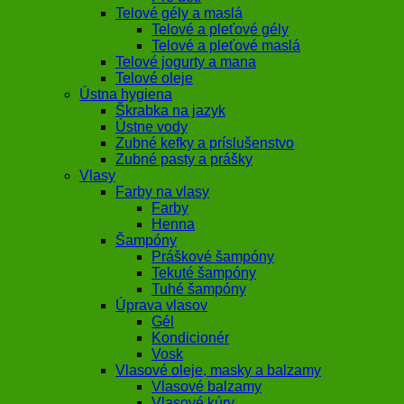
Telové gély a maslá
Telové a pleťové gély
Telové a pleťové maslá
Telové jogurty a mana
Telové oleje
Ústna hygiena
Škrabka na jazyk
Ústne vody
Zubné kefky a príslušenstvo
Zubné pasty a prášky
Vlasy
Farby na vlasy
Farby
Henna
Šampóny
Práškové šampóny
Tekuté šampóny
Tuhé šampóny
Úprava vlasov
Gél
Kondicionér
Vosk
Vlasové oleje, masky a balzamy
Vlasové balzamy
Vlasové kúry