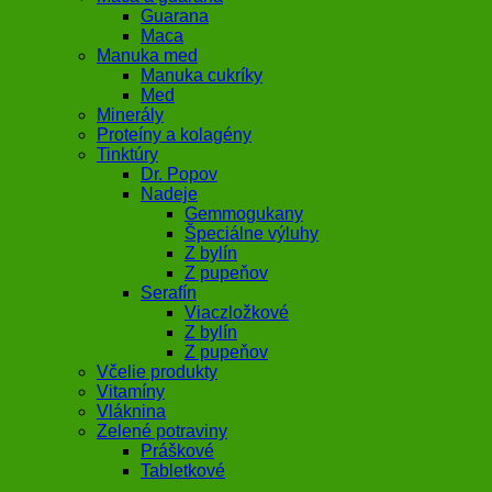
Guarana
Maca
Manuka med
Manuka cukríky
Med
Minerály
Proteíny a kolagény
Tinktúry
Dr. Popov
Nadeje
Gemmogukany
Špeciálne výluhy
Z bylín
Z pupeňov
Serafín
Viaczložkové
Z bylín
Z pupeňov
Včelie produkty
Vitamíny
Vláknina
Zelené potraviny
Práškové
Tabletkové