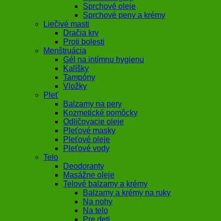
Sprchové oleje
Sprchové peny a krémy
Liečivé masti
Dračia krv
Proti bolesti
Menštruácia
Gél na intímnu hygienu
Kalíšky
Tampóny
Vložky
Pleť
Balzamy na pery
Kozmetické pomôcky
Odličovacie oleje
Pleťové masky
Pleťové oleje
Pleťové vody
Telo
Deodoranty
Masážne oleje
Telové balzamy a krémy
Balzamy a krémy na ruky
Na nohy
Na telo
Pre deti