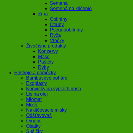
Semená
Semená na klíčenie
Zrná
Obilniny
Otruby
Pseudoobilniny
Ryža
Vločky
Živočíšne produkty
Konzervy
Mäso
Paštéty
Ryby
Prístroje a pomôcky
Bambusové poháre
Ekoplasty
Konvičky na výplach nosa
Lis na olej
Miomat
Mixér
Nakličovacie misky
Odšťavovač
Orgonit
Ošatky
Sušičky