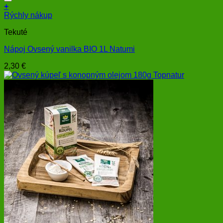
+
Rýchly nákup
Tekuté
Nápoj Ovsený vanilka BIO 1L Natumi
2,30
€