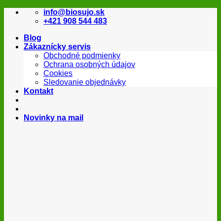
Skip
info@biosujo.sk
to
+421 908 544 483
content
Blog
Zákaznícky servis
Obchodné podmienky
Ochrana osobných údajov
Cookies
Sledovanie objednávky
Kontakt
Novinky na mail