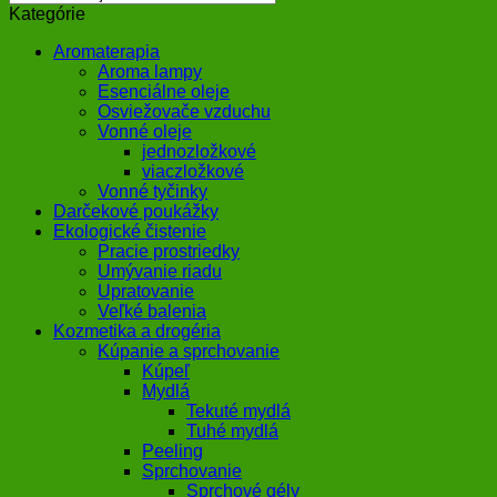
Kategórie
Aromaterapia
Aroma lampy
Esenciálne oleje
Osviežovače vzduchu
Vonné oleje
jednozložkové
viaczložkové
Vonné tyčinky
Darčekové poukážky
Ekologické čistenie
Pracie prostriedky
Umývanie riadu
Upratovanie
Veľké balenia
Kozmetika a drogéria
Kúpanie a sprchovanie
Kúpeľ
Mydlá
Tekuté mydlá
Tuhé mydlá
Peeling
Sprchovanie
Sprchové gély