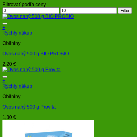
Filtrovať podľa ceny
Minimálna
Maximálna
Filter
cena
cena
+
Rýchly nákup
Obilniny
Ovos nahý 500 g BIO PROBIO
2,20
€
+
Rýchly nákup
Obilniny
Ovos nahý 500 g Provita
1,30
€