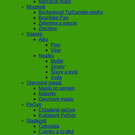
Morčacie mäso
Mrazené
Bezlepkové Turčianske pirohy
Brazílske Pao
Zelenina a ovocie
Zmrzliny
Nápoje
Alko
Pivo
Víno
Nealko
Mušty
Sirupy
Šťavy a pyré
Voda
Orechové maslá
Maslá zo semien
Nátierky
Orechové maslo
Pečivo
Chladené pečivo
Kváskové Pečivo
Sladkosti
Čokoláda
Cukríky a lízatká