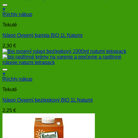
+
Rýchly nákup
Tekuté
Nápoj Ovsený barista BIO 1L Natumi
2,30
€
+
Rýchly nákup
Tekuté
Nápoj Ovsený bezlepkový BIO 1L Natumi
2,25
€