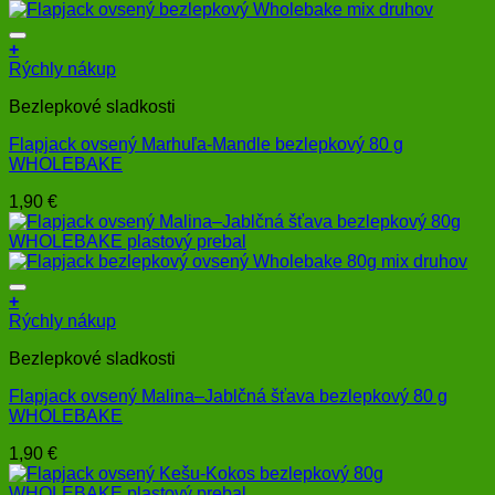
+
Rýchly nákup
Bezlepkové sladkosti
Flapjack ovsený Marhuľa-Mandle bezlepkový 80 g
WHOLEBAKE
1,90
€
+
Rýchly nákup
Bezlepkové sladkosti
Flapjack ovsený Malina–Jablčná šťava bezlepkový 80 g
WHOLEBAKE
1,90
€