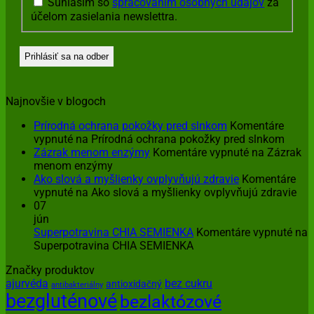
Súhlasím so
spracovaním osobných údajov
za
účelom zasielania newslettra.
Najnovšie v blogoch
Prírodná ochrana pokožky pred slnkom
Komentáre
vypnuté
na Prírodná ochrana pokožky pred slnkom
Zázrak menom enzýmy
Komentáre vypnuté
na Zázrak
menom enzýmy
Ako slová a myšlienky ovplyvňujú zdravie
Komentáre
vypnuté
na Ako slová a myšlienky ovplyvňujú zdravie
07
jún
Superpotravina CHIA SEMIENKA
Komentáre vypnuté
na
Superpotravina CHIA SEMIENKA
Značky produktov
ajurvéda
bez cukru
antioxidačný
antibakteriálny
bezgluténové
bezlaktózové