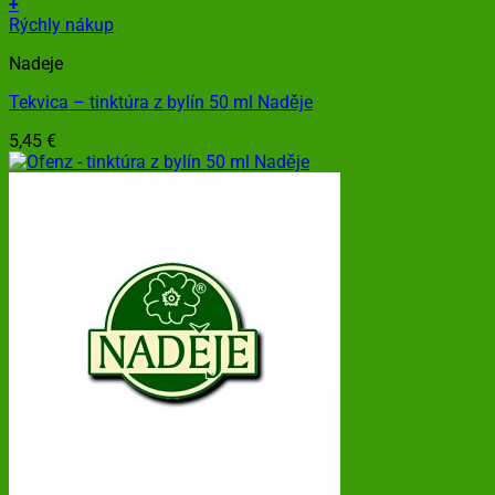
+
Rýchly nákup
Nadeje
Tekvica – tinktúra z bylín 50 ml Naděje
5,45
€