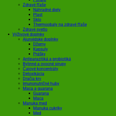
Zdravé fľaše
Náhradné diely
Plast
Sklo
Thermoobaly na zdravé fľaše
Zdravé svetlo
Výživové doplnky
Ajurvédske doplnky
Džemy
Kapsuly
Prášky
Antiparazitiká a probiotiká
Bylinné a ovocné sirupy
Čajové koncentráty
Detoxikácia
Dračia krv
Imunonutričné huby
Maca a guarana
Guarana
Maca
Manuka med
Manuka cukríky
Med