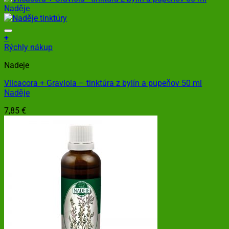
+
Rýchly nákup
Nadeje
Vilcacora + Graviola – tinktúra z bylín a pupeňov 50 ml
Naděje
7,85
€