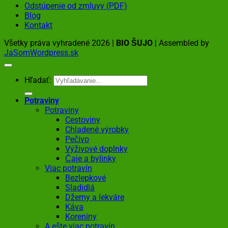
Odstúpenie od zmluvy (PDF)
Blog
Kontakt
Všetky práva vyhradené 2026 |
BIO ŠUJO
| Assembled by
JaSomWordpress.sk
Hľadať:
Potraviny
Potraviny
Cestoviny
Chladené výrobky
Pečivo
Výživové doplnky
Čaje a bylinky
Viac potravín
Bezlepkové
Sladidlá
Džemy a lekváre
Káva
Koreniny
A ešte viac potravín