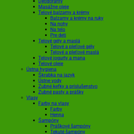
Deodoranty
Masážne oleje
Telové balzamy a krémy
Balzamy a krémy na ruky
Na nohy
Na telo
Pre deti
Telové gély a maslá
Telové a pleťové gély
Telové a pleťové maslá
Telové jogurty a mana
Telové oleje
Ústna hygiena
Škrabka na jazyk
Ústne vody
Zubné kefky a príslušenstvo
Zubné pasty a prášky
Vlasy
Farby na vlasy
Farby
Henna
Šampóny
Práškové šampóny
Tekuté šampóny