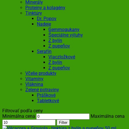
Minerály
Proteíny a kolagény
Tinktúry
Dr. Popov
Nadeje
Gemmogukany
Špeciálne výluhy
Z bylín
Z pupeňov
Serafín
Viaczložkové
Z bylín
Z pupeňov
Včelie produkty
Vitamíny
Vláknina
Zelené potraviny
Práškové
Tabletkové
Filtrovať podľa ceny
Minimálna cena
Maximálna cena
Filter