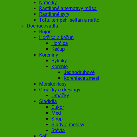
Nátierky
Rastlinné alternatívy mäsa
Rastlinné syry
Tofu, tempeh, seitan a natto
Dochucovadlá
Bujón
Horčica a kečup
Horčica
Kečup
Koreniny
Bylinky
Korenie
Jednodruhové
Koreniace zmesi
Morské riasy
Omáčky a dresingy
Omáčky
Sladidlá
Cukor
Med
Sirup
Slady a melasy
Stévia
Soľ