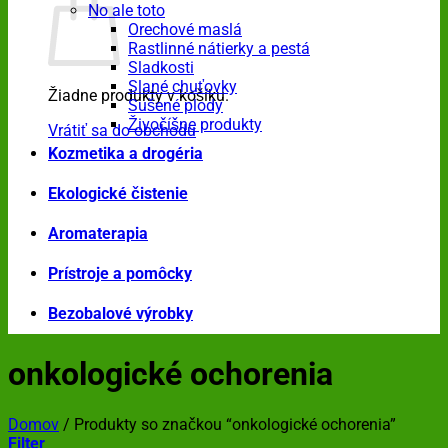
No ale toto
Orechové maslá
Rastlinné nátierky a pestá
Sladkosti
Slané chuťovky
Žiadne produkty v košíku.
Sušené plody
Živočíšne produkty
Vrátiť sa do obchodu
Kozmetika a drogéria
Ekologické čistenie
Aromaterapia
Prístroje a pomôcky
Bezobalové výrobky
onkologické ochorenia
Domov
/
Produkty so značkou “onkologické ochorenia”
Filter