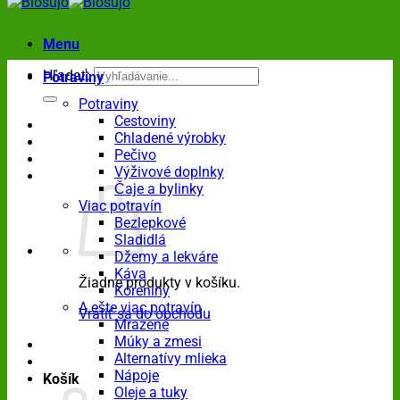
Menu
Hľadať:
Potraviny
Potraviny
Cestoviny
Chladené výrobky
Pečivo
Výživové doplnky
Čaje a bylinky
Viac potravín
Bezlepkové
Sladidlá
Džemy a lekváre
Káva
Žiadne produkty v košíku.
Koreniny
A ešte viac potravín
Vrátiť sa do obchodu
Mrazené
Múky a zmesi
Alternatívy mlieka
Nápoje
Košík
Oleje a tuky