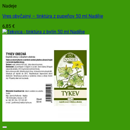
Nadeje
Vres obyčajný – tinktúra z pupeňov 50 ml Naděje
6,85
€