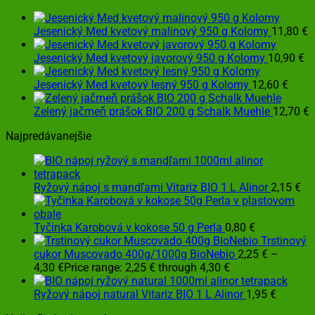
Jesenický Med kvetový malinový 950 g Kolomy
11,80
€
Jesenický Med kvetový javorový 950 g Kolomy
10,90
€
Jesenický Med kvetový lesný 950 g Kolomy
12,60
€
Zelený jačmeň prášok BIO 200 g Schalk Muehle
12,70
€
Najpredávanejšie
Ryžový nápoj s mandľami Vitariz BIO 1 L Alinor
2,15
€
Tyčinka Karobová v kokose 50 g Perla
0,80
€
Trstinový
cukor Muscovado 400g/1000g BioNebio
2,25
€
–
4,30
€
Price range: 2,25 € through 4,30 €
Ryžový nápoj natural Vitariz BIO 1 L Alinor
1,95
€