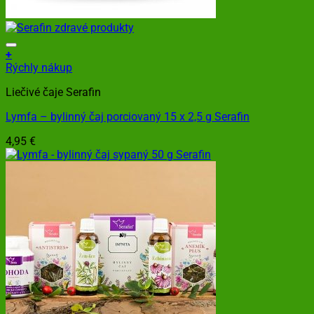
+
Rýchly nákup
Liečivé čaje Serafin
Lymfa – bylinný čaj porciovaný 15 x 2,5 g Serafin
4,95
€