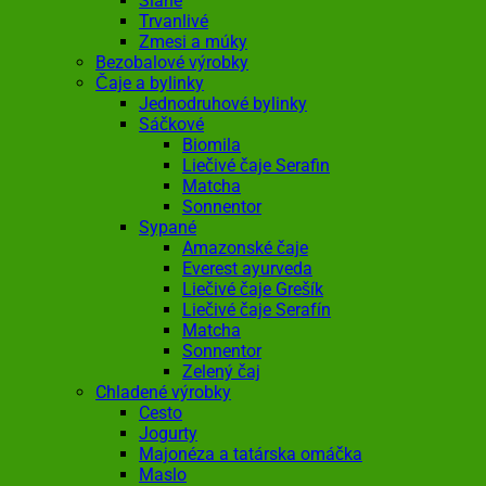
Slané
Trvanlivé
Zmesi a múky
Bezobalové výrobky
Čaje a bylinky
Jednodruhové bylinky
Sáčkové
Biomila
Liečivé čaje Serafin
Matcha
Sonnentor
Sypané
Amazonské čaje
Everest ayurveda
Liečivé čaje Grešík
Liečivé čaje Serafín
Matcha
Sonnentor
Zelený čaj
Chladené výrobky
Cesto
Jogurty
Majonéza a tatárska omáčka
Maslo