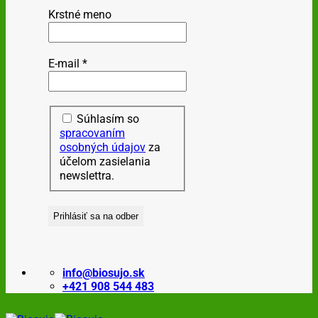
Krstné meno
E-mail
*
Súhlasím so
spracovaním
osobných údajov
za
účelom zasielania
newslettra.
info@biosujo.sk
+421 908 544 483