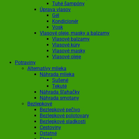
Tuhé šampóny
Úprava vlasov
Gél
Kondicionér
Vosk
Vlasové oleje, masky a balzamy
Vlasové balzamy
Vlasové kúry
Vlasové masky
Vlasové oleje
Potraviny
Alternatívy mlieka
Náhrada mlieka
Sušené
Tekuté
Náhrada šľahačky
Náhrada smotany
Bezlepkové
Bezlepkové pečivo
Bezlepkové polotovary
Bezlepkové sladkosti
Cestoviny
Ostatné