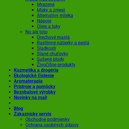
Mrazené
Múky a zmesi
Alternatívy mlieka
Nápoje
Oleje a tuky
No ale toto
Orechové maslá
Rastlinné nátierky a pestá
Sladkosti
Slané chuťovky
Sušené plody
Živočíšne produkty
Kozmetika a drogéria
Ekologické čistenie
Aromaterapia
Prístroje a pomôcky
Bezobalové výrobky
Novinky na mail
Blog
Zákaznícky servis
Obchodné podmienky
Ochrana osobných údajov