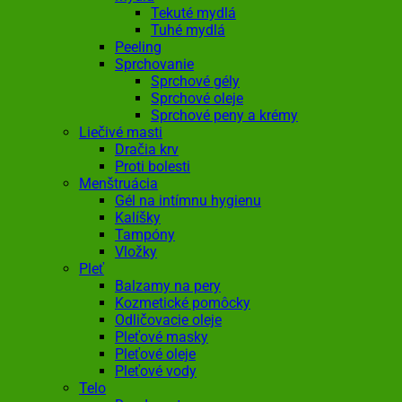
Tekuté mydlá
Tuhé mydlá
Peeling
Sprchovanie
Sprchové gély
Sprchové oleje
Sprchové peny a krémy
Liečivé masti
Dračia krv
Proti bolesti
Menštruácia
Gél na intímnu hygienu
Kalíšky
Tampóny
Vložky
Pleť
Balzamy na pery
Kozmetické pomôcky
Odličovacie oleje
Pleťové masky
Pleťové oleje
Pleťové vody
Telo