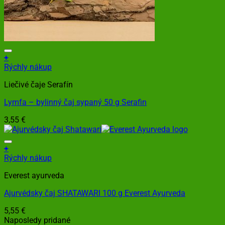
+
Rýchly nákup
Liečivé čaje Serafín
Lymfa – bylinný čaj sypaný 50 g Serafin
3,55
€
+
Rýchly nákup
Everest ayurveda
Ajurvédsky čaj SHATAWARI 100 g Everest Ayurveda
5,55
€
Naposledy pridané