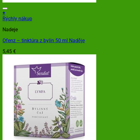
+
Rýchly nákup
Nadeje
Ofenz – tinktúra z bylín 50 ml Naděje
5,45
€