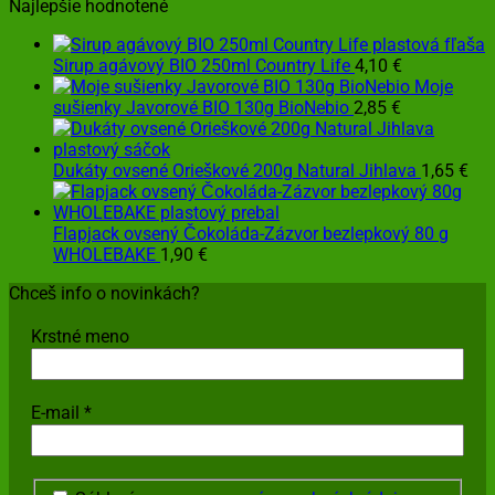
Najlepšie hodnotené
Sirup agávový BIO 250ml Country Life
4,10
€
Moje
sušienky Javorové BIO 130g BioNebio
2,85
€
Dukáty ovsené Orieškové 200g Natural Jihlava
1,65
€
Flapjack ovsený Čokoláda-Zázvor bezlepkový 80 g
WHOLEBAKE
1,90
€
Chceš info o novinkách?
Krstné meno
E-mail
*