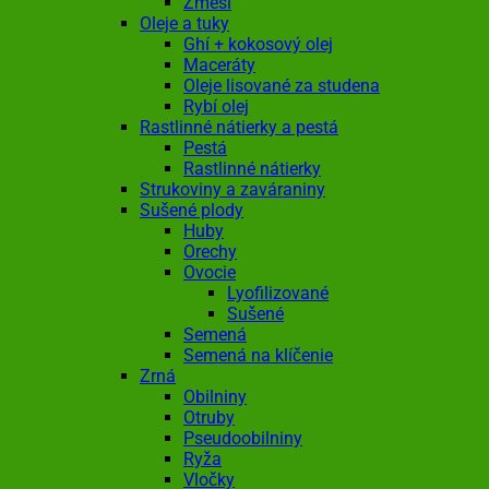
Zmesi
Oleje a tuky
Ghí + kokosový olej
Maceráty
Oleje lisované za studena
Rybí olej
Rastlinné nátierky a pestá
Pestá
Rastlinné nátierky
Strukoviny a zaváraniny
Sušené plody
Huby
Orechy
Ovocie
Lyofilizované
Sušené
Semená
Semená na klíčenie
Zrná
Obilniny
Otruby
Pseudoobilniny
Ryža
Vločky