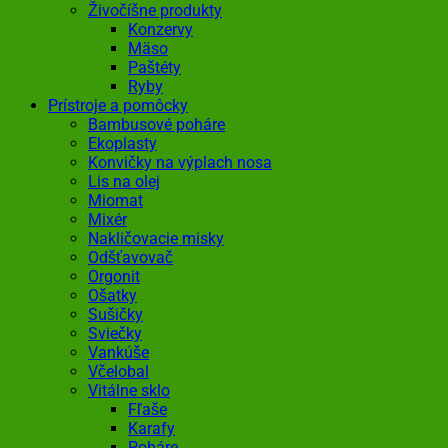
Živočíšne produkty
Konzervy
Mäso
Paštéty
Ryby
Prístroje a pomôcky
Bambusové poháre
Ekoplasty
Konvičky na výplach nosa
Lis na olej
Miomat
Mixér
Nakličovacie misky
Odšťavovač
Orgonit
Ošatky
Sušičky
Sviečky
Vankúše
Včelobal
Vitálne sklo
Fľaše
Karafy
Poháre