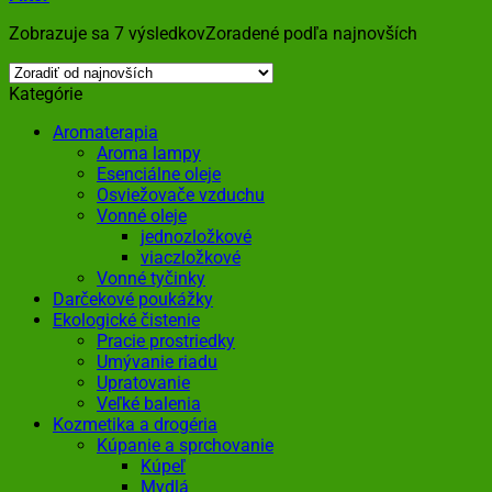
Zobrazuje sa 7 výsledkov
Zoradené podľa najnovších
Kategórie
Aromaterapia
Aroma lampy
Esenciálne oleje
Osviežovače vzduchu
Vonné oleje
jednozložkové
viaczložkové
Vonné tyčinky
Darčekové poukážky
Ekologické čistenie
Pracie prostriedky
Umývanie riadu
Upratovanie
Veľké balenia
Kozmetika a drogéria
Kúpanie a sprchovanie
Kúpeľ
Mydlá