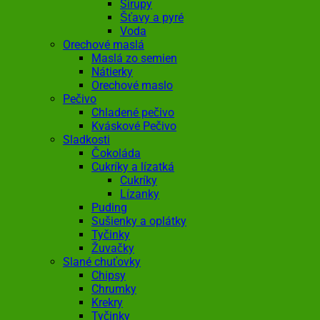
Sirupy
Šťavy a pyré
Voda
Orechové maslá
Maslá zo semien
Nátierky
Orechové maslo
Pečivo
Chladené pečivo
Kváskové Pečivo
Sladkosti
Čokoláda
Cukríky a lízatká
Cukríky
Lízanky
Puding
Sušienky a oplátky
Tyčinky
Žuvačky
Slané chuťovky
Chipsy
Chrumky
Krekry
Tyčinky