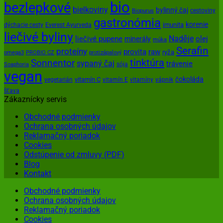
bio
bezlepkové
bielkoviny
bylinný čaj
cestoviny
Biopurus
gastronómia
korenie
imunita
dýchacie cesty
Everest Ayurveda
liečivé byliny
Naděje
olej
liečivé pupene
minerály
múka
Serafin
proteíny
provita
raw
ryža
omega3
PROBIO CZ
protizápalový
tinktúra
Sonnentor
sypaný čaj
trávenie
sója
Soaphoria
vegan
čokoláda
vitamín C
vegetarián
vitamín E
vitamíny
vápnik
šťava
Zákaznícky servis
Obchodné podmienky
Ochrana osobných údajov
Reklamačný poriadok
Cookies
Odstúpenie od zmluvy (PDF)
Blog
Kontakt
Obchodné podmienky
Ochrana osobných údajov
Reklamačný poriadok
Cookies