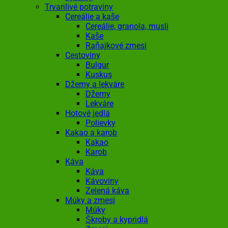
Trvanlivé potraviny
Cereálie a kaše
Cereálie, granola, musli
Kaše
Raňajkové zmesi
Cestoviny
Bulgur
Kuskus
Džemy a lekváre
Džemy
Lekváre
Hotové jedlá
Polievky
Kakao a karob
Kakao
Karob
Káva
Káva
Kávoviny
Zelená káva
Múky a zmesi
Múky
Škroby a kypridlá