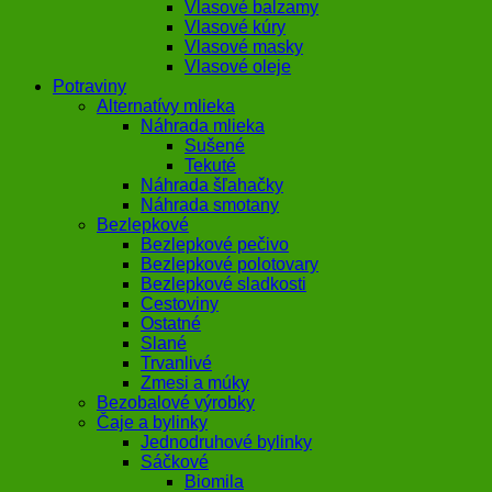
Vlasové balzamy
Vlasové kúry
Vlasové masky
Vlasové oleje
Potraviny
Alternatívy mlieka
Náhrada mlieka
Sušené
Tekuté
Náhrada šľahačky
Náhrada smotany
Bezlepkové
Bezlepkové pečivo
Bezlepkové polotovary
Bezlepkové sladkosti
Cestoviny
Ostatné
Slané
Trvanlivé
Zmesi a múky
Bezobalové výrobky
Čaje a bylinky
Jednodruhové bylinky
Sáčkové
Biomila