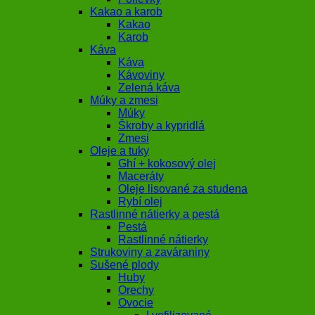
Kakao a karob
Kakao
Karob
Káva
Káva
Kávoviny
Zelená káva
Múky a zmesi
Múky
Škroby a kypridlá
Zmesi
Oleje a tuky
Ghí + kokosový olej
Maceráty
Oleje lisované za studena
Rybí olej
Rastlinné nátierky a pestá
Pestá
Rastlinné nátierky
Strukoviny a zaváraniny
Sušené plody
Huby
Orechy
Ovocie