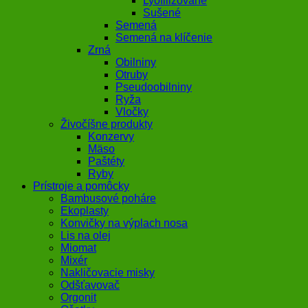
Lyofilizované
Sušené
Semená
Semená na klíčenie
Zrná
Obilniny
Otruby
Pseudoobilniny
Ryža
Vločky
Živočíšne produkty
Konzervy
Mäso
Paštéty
Ryby
Prístroje a pomôcky
Bambusové poháre
Ekoplasty
Konvičky na výplach nosa
Lis na olej
Miomat
Mixér
Nakličovacie misky
Odšťavovač
Orgonit