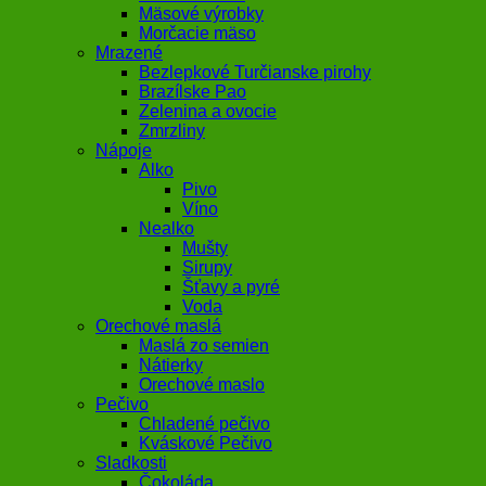
Mäsové výrobky
Morčacie mäso
Mrazené
Bezlepkové Turčianske pirohy
Brazílske Pao
Zelenina a ovocie
Zmrzliny
Nápoje
Alko
Pivo
Víno
Nealko
Mušty
Sirupy
Šťavy a pyré
Voda
Orechové maslá
Maslá zo semien
Nátierky
Orechové maslo
Pečivo
Chladené pečivo
Kváskové Pečivo
Sladkosti
Čokoláda