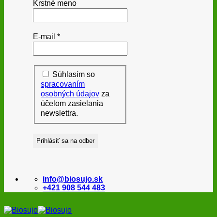
Krstné meno
E-mail
*
Súhlasím so
spracovaním
osobných údajov
za
účelom zasielania
newslettra.
info@biosujo.sk
+421 908 544 483