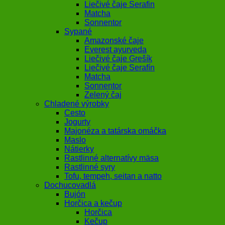
Liečivé čaje Serafin
Matcha
Sonnentor
Sypané
Amazonské čaje
Everest ayurveda
Liečivé čaje Grešík
Liečivé čaje Serafín
Matcha
Sonnentor
Zelený čaj
Chladené výrobky
Cesto
Jogurty
Majonéza a tatárska omáčka
Maslo
Nátierky
Rastlinné alternatívy mäsa
Rastlinné syry
Tofu, tempeh, seitan a natto
Dochucovadlá
Bujón
Horčica a kečup
Horčica
Kečup