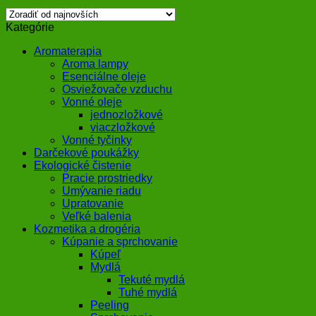
Kategórie
Aromaterapia
Aroma lampy
Esenciálne oleje
Osviežovače vzduchu
Vonné oleje
jednozložkové
viaczložkové
Vonné tyčinky
Darčekové poukážky
Ekologické čistenie
Pracie prostriedky
Umývanie riadu
Upratovanie
Veľké balenia
Kozmetika a drogéria
Kúpanie a sprchovanie
Kúpeľ
Mydlá
Tekuté mydlá
Tuhé mydlá
Peeling