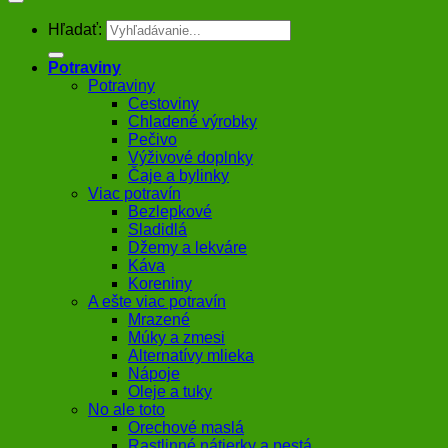
Hľadať:
Potraviny
Potraviny
Cestoviny
Chladené výrobky
Pečivo
Výživové doplnky
Čaje a bylinky
Viac potravín
Bezlepkové
Sladidlá
Džemy a lekváre
Káva
Koreniny
A ešte viac potravín
Mrazené
Múky a zmesi
Alternatívy mlieka
Nápoje
Oleje a tuky
No ale toto
Orechové maslá
Rastlinné nátierky a pestá