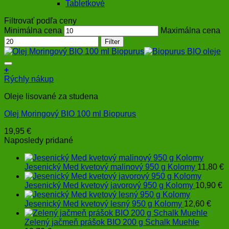
Tabletkové
Filtrovať podľa ceny
Minimálna cena
Maximálna cena
Filter
+
Rýchly nákup
Oleje lisované za studena
Olej Moringový BIO 100 ml Biopurus
19,95
€
Naposledy pridané
Jesenický Med kvetový malinový 950 g Kolomy
11,80
€
Jesenický Med kvetový javorový 950 g Kolomy
10,90
€
Jesenický Med kvetový lesný 950 g Kolomy
12,60
€
Zelený jačmeň prášok BIO 200 g Schalk Muehle