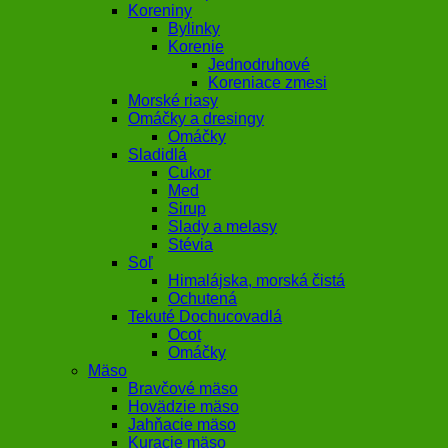
Koreniny
Bylinky
Korenie
Jednodruhové
Koreniace zmesi
Morské riasy
Omáčky a dresingy
Omáčky
Sladidlá
Cukor
Med
Sirup
Slady a melasy
Stévia
Soľ
Himalájska, morská čistá
Ochutená
Tekuté Dochucovadlá
Ocot
Omáčky
Mäso
Bravčové mäso
Hovädzie mäso
Jahňacie mäso
Kuracie mäso