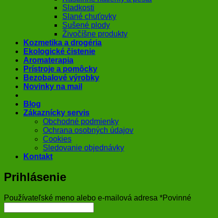
Sladkosti
Slané chuťovky
Sušené plody
Živočíšne produkty
Kozmetika a drogéria
Ekologické čistenie
Aromaterapia
Prístroje a pomôcky
Bezobalové výrobky
Novinky na mail
Blog
Zákaznícky servis
Obchodné podmienky
Ochrana osobných údajov
Cookies
Sledovanie objednávky
Kontakt
Prihlásenie
Používateľské meno alebo e-mailová adresa
*
Povinné