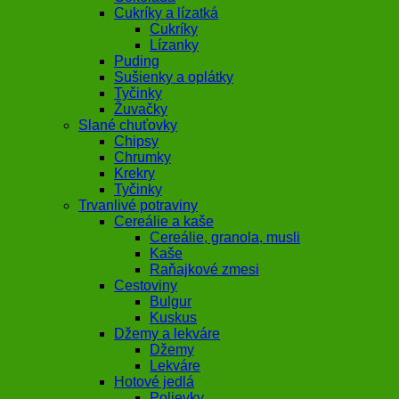
Cukríky a lízatká
Cukríky
Lízanky
Puding
Sušienky a oplátky
Tyčinky
Žuvačky
Slané chuťovky
Chipsy
Chrumky
Krekry
Tyčinky
Trvanlivé potraviny
Cereálie a kaše
Cereálie, granola, musli
Kaše
Raňajkové zmesi
Cestoviny
Bulgur
Kuskus
Džemy a lekváre
Džemy
Lekváre
Hotové jedlá
Polievky