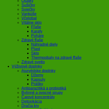
Ošatky
Sušičky
Sviečky
Vankúše
Včelobal
Vitálne sklo
Fľaše
Karafy
Poháre
Zdravé fľaše
Náhradné diely
Plast
Sklo
Thermoobaly na zdravé fľaše
Zdravé svetlo
Výživové doplnky
Ajurvédske doplnky
Džemy
Kapsuly
Prášky
Antiparazitiká a probiotiká
Bylinné a ovocné sirupy
Čajové koncentráty
Detoxikácia
Dračia krv