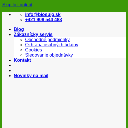
Skip to content
info@biosujo.sk
+421 908 544 483
Blog
Zákaznícky servis
Obchodné podmienky
Ochrana osobných údajov
Cookies
Sledovanie objednávky
Kontakt
Novinky na mail