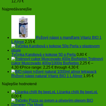
12,70
€
Najpredávanejšie
Ryžový nápoj s mandľami Vitariz BIO 1
L Alinor
2,15
€
Tyčinka Karobová v kokose 50 g Perla
0,80
€
Trstinový
cukor Muscovado 400g/1000g BioNebio
2,25
€
–
4,30
€
Price range: 2,25 € through 4,30 €
Ryžový nápoj natural Vitariz BIO 1 L Alinor
1,95
€
Najlepšie hodnotené
Lízanka chilli 8g beeLoL
0,00
€