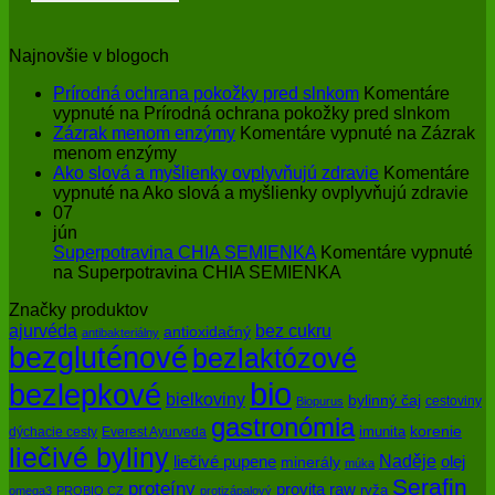
Najnovšie v blogoch
Prírodná ochrana pokožky pred slnkom
Komentáre
vypnuté
na Prírodná ochrana pokožky pred slnkom
Zázrak menom enzýmy
Komentáre vypnuté
na Zázrak
menom enzýmy
Ako slová a myšlienky ovplyvňujú zdravie
Komentáre
vypnuté
na Ako slová a myšlienky ovplyvňujú zdravie
07
jún
Superpotravina CHIA SEMIENKA
Komentáre vypnuté
na Superpotravina CHIA SEMIENKA
Značky produktov
bez cukru
ajurvéda
antioxidačný
antibakteriálny
bezgluténové
bezlaktózové
bio
bezlepkové
bielkoviny
bylinný čaj
cestoviny
Biopurus
gastronómia
imunita
korenie
dýchacie cesty
Everest Ayurveda
liečivé byliny
Naděje
olej
liečivé pupene
minerály
múka
Serafin
proteíny
raw
provita
ryža
omega3
PROBIO CZ
protizápalový