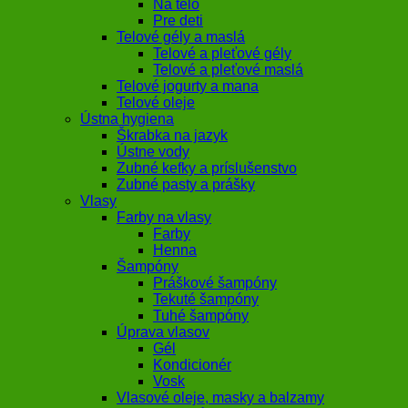
Na telo
Pre deti
Telové gély a maslá
Telové a pleťové gély
Telové a pleťové maslá
Telové jogurty a mana
Telové oleje
Ústna hygiena
Škrabka na jazyk
Ústne vody
Zubné kefky a príslušenstvo
Zubné pasty a prášky
Vlasy
Farby na vlasy
Farby
Henna
Šampóny
Práškové šampóny
Tekuté šampóny
Tuhé šampóny
Úprava vlasov
Gél
Kondicionér
Vosk
Vlasové oleje, masky a balzamy