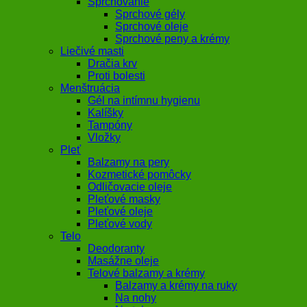
Sprchovanie
Sprchové gély
Sprchové oleje
Sprchové peny a krémy
Liečivé masti
Dračia krv
Proti bolesti
Menštruácia
Gél na intímnu hygienu
Kalíšky
Tampóny
Vložky
Pleť
Balzamy na pery
Kozmetické pomôcky
Odličovacie oleje
Pleťové masky
Pleťové oleje
Pleťové vody
Telo
Deodoranty
Masážne oleje
Telové balzamy a krémy
Balzamy a krémy na ruky
Na nohy