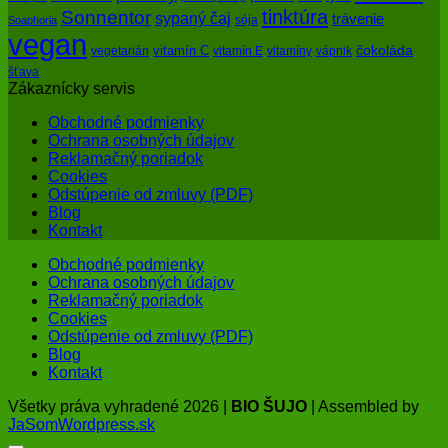
tinktúra
Sonnentor
sypaný čaj
trávenie
sója
Soaphoria
vegan
čokoláda
vitamín C
vegetarián
vitamín E
vitamíny
vápnik
šťava
Zákaznícky servis
Obchodné podmienky
Ochrana osobných údajov
Reklamačný poriadok
Cookies
Odstúpenie od zmluvy (PDF)
Blog
Kontakt
Obchodné podmienky
Ochrana osobných údajov
Reklamačný poriadok
Cookies
Odstúpenie od zmluvy (PDF)
Blog
Kontakt
Všetky práva vyhradené 2026 |
BIO ŠUJO
| Assembled by
JaSomWordpress.sk