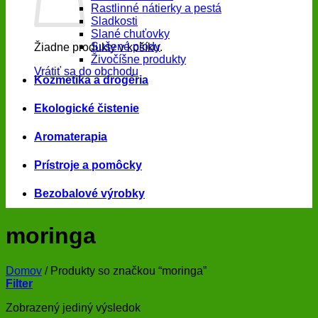
Rastlinné nátierky a pestá
Sladkosti
Slané chuťovky
Sušené plody
Žiadne produkty v košíku.
Živočíšne produkty
Vrátiť sa do obchodu
Kozmetika a drogéria
Ekologické čistenie
Aromaterapia
Prístroje a pomôcky
Bezobalové výrobky
moringa
Domov
/
Produkty so značkou “moringa”
Filter
Zobrazený jediný výsledok