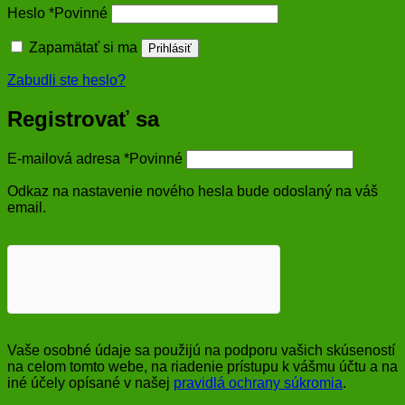
Heslo
*
Povinné
Zapamätať si ma
Prihlásiť
Zabudli ste heslo?
Registrovať sa
E-mailová adresa
*
Povinné
Odkaz na nastavenie nového hesla bude odoslaný na váš
email.
Vaše osobné údaje sa použijú na podporu vašich skúseností
na celom tomto webe, na riadenie prístupu k vášmu účtu a na
iné účely opísané v našej
pravidlá ochrany súkromia
.