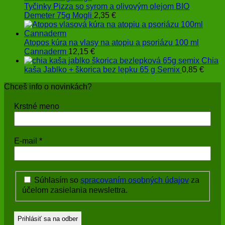
Tyčinky Pizza so syrom a olivovým olejom BIO
Demeter 75g Mogli
2,35
€
Atopos kúra na vlasy na atopiu a psoriázu 100 ml
Cannaderm
12,15
€
Chia
kaša Jablko + škorica bez lepku 65 g Semix
0,85
€
Chceš info o novinkách?
Krstné meno
E-mail
*
Súhlasím so
spracovaním osobných údajov
za
účelom zasielania newslettra.