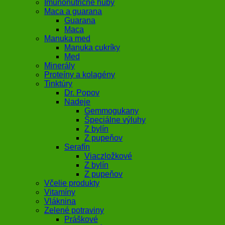
Imunonutričné huby
Maca a guarana
Guarana
Maca
Manuka med
Manuka cukríky
Med
Minerály
Proteíny a kolagény
Tinktúry
Dr. Popov
Nadeje
Gemmogukany
Špeciálne výluhy
Z bylín
Z pupeňov
Serafín
Viaczložkové
Z bylín
Z pupeňov
Včelie produkty
Vitamíny
Vláknina
Zelené potraviny
Práškové