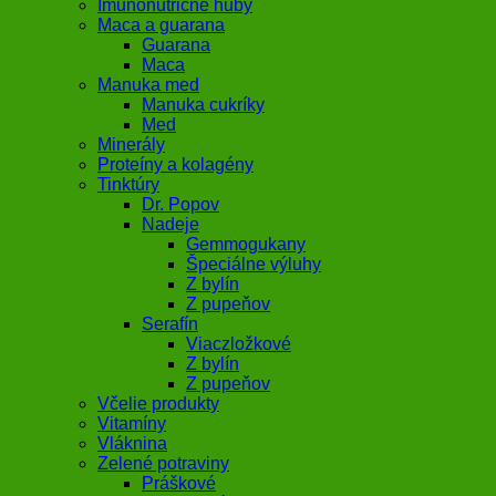
Imunonutričné huby
Maca a guarana
Guarana
Maca
Manuka med
Manuka cukríky
Med
Minerály
Proteíny a kolagény
Tinktúry
Dr. Popov
Nadeje
Gemmogukany
Špeciálne výluhy
Z bylín
Z pupeňov
Serafín
Viaczložkové
Z bylín
Z pupeňov
Včelie produkty
Vitamíny
Vláknina
Zelené potraviny
Práškové