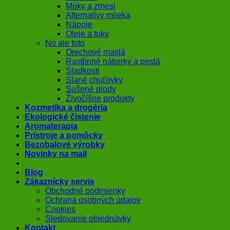
Múky a zmesi
Alternatívy mlieka
Nápoje
Oleje a tuky
No ale toto
Orechové maslá
Rastlinné nátierky a pestá
Sladkosti
Slané chuťovky
Sušené plody
Živočíšne produkty
Kozmetika a drogéria
Ekologické čistenie
Aromaterapia
Prístroje a pomôcky
Bezobalové výrobky
Novinky na mail
Blog
Zákaznícky servis
Obchodné podmienky
Ochrana osobných údajov
Cookies
Sledovanie objednávky
Kontakt