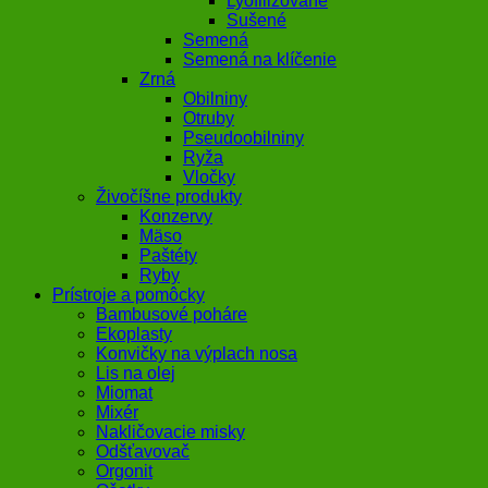
Lyofilizované
Sušené
Semená
Semená na klíčenie
Zrná
Obilniny
Otruby
Pseudoobilniny
Ryža
Vločky
Živočíšne produkty
Konzervy
Mäso
Paštéty
Ryby
Prístroje a pomôcky
Bambusové poháre
Ekoplasty
Konvičky na výplach nosa
Lis na olej
Miomat
Mixér
Nakličovacie misky
Odšťavovač
Orgonit