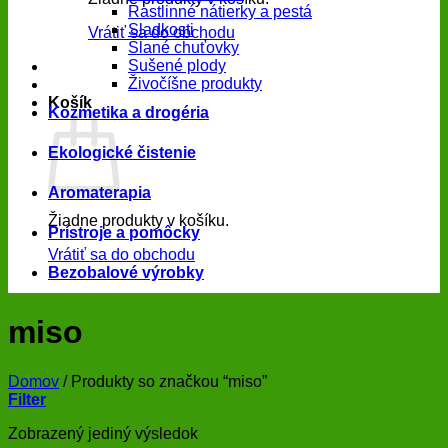
Rastlinné nátierky a pestá
Sladkosti
Vrátiť sa do obchodu
Slané chuťovky
Sušené plody
Živočíšne produkty
Košík
Kozmetika a drogéria
Ekologické čistenie
Aromaterapia
Žiadne produkty v košíku.
Prístroje a pomôcky
Vrátiť sa do obchodu
Bezobalové výrobky
miso
Domov
/
Produkty so značkou “miso”
Filter
Zobrazený jediný výsledok