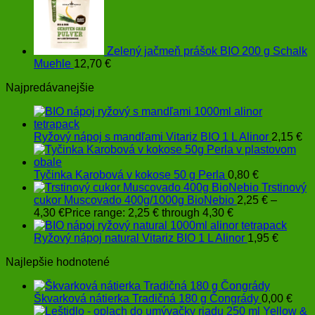
Zelený jačmeň prášok BIO 200 g Schalk
Muehle
12,70
€
Najpredávanejšie
Ryžový nápoj s mandľami Vitariz BIO 1 L Alinor
2,15
€
Tyčinka Karobová v kokose 50 g Perla
0,80
€
Trstinový
cukor Muscovado 400g/1000g BioNebio
2,25
€
–
4,30
€
Price range: 2,25 € through 4,30 €
Ryžový nápoj natural Vitariz BIO 1 L Alinor
1,95
€
Najlepšie hodnotené
Škvarková nátierka Tradičná 180 g Čongrády
0,00
€