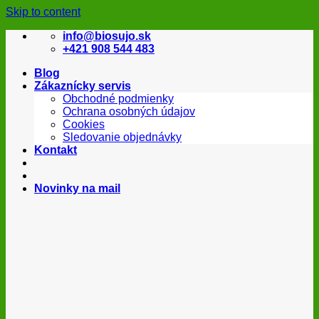
Skip to content
info@biosujo.sk
+421 908 544 483
Blog
Zákaznícky servis
Obchodné podmienky
Ochrana osobných údajov
Cookies
Sledovanie objednávky
Kontakt
Novinky na mail