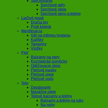
Sprchovanie
Sprchové gély
Sprchové oleje
Sprchové peny a krémy
Liečivé masti
Dračia krv
Proti bolesti
Menštruácia
Gél na intímnu hygienu
Kalíšky
Tampóny
Vložky
Pleť
Balzamy na pery
Kozmetické pomôcky
Odličovacie oleje
Pleťové masky
Pleťové oleje
Pleťové vody
Telo
Deodoranty
Masážne oleje
Telové balzamy a krémy
Balzamy a krémy na ruky
Na nohy