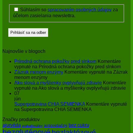
Súhlasím so
spracovaním osobných údajov
za
účelom zasielania newslettra.
Najnovšie v blogoch
Prírodná ochrana pokožky pred slnkom
Komentáre
vypnuté
na Prírodná ochrana pokožky pred slnkom
Zázrak menom enzýmy
Komentáre vypnuté
na Zázrak
menom enzýmy
Ako slová a myšlienky ovplyvňujú zdravie
Komentáre
vypnuté
na Ako slová a myšlienky ovplyvňujú zdravie
07
jún
Superpotravina CHIA SEMIENKA
Komentáre vypnuté
na Superpotravina CHIA SEMIENKA
Značky produktov
bez cukru
ajurvéda
antioxidačný
antibakteriálny
bezgluténové
bezlaktózové