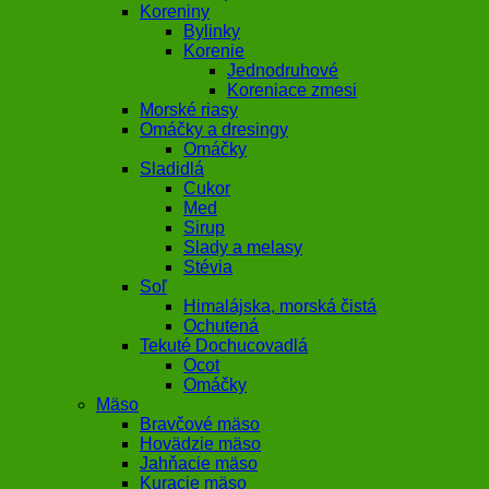
Koreniny
Bylinky
Korenie
Jednodruhové
Koreniace zmesi
Morské riasy
Omáčky a dresingy
Omáčky
Sladidlá
Cukor
Med
Sirup
Slady a melasy
Stévia
Soľ
Himalájska, morská čistá
Ochutená
Tekuté Dochucovadlá
Ocot
Omáčky
Mäso
Bravčové mäso
Hovädzie mäso
Jahňacie mäso
Kuracie mäso