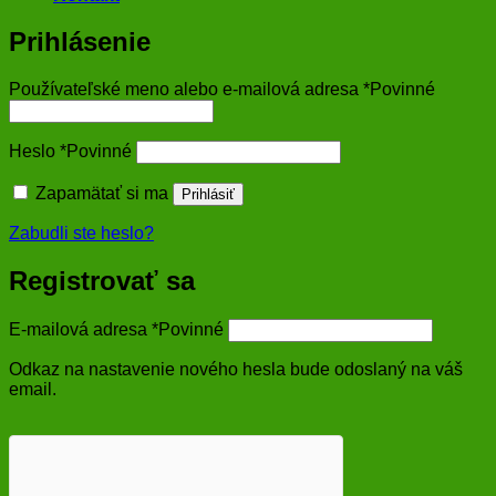
Prihlásenie
Používateľské meno alebo e-mailová adresa
*
Povinné
Heslo
*
Povinné
Zapamätať si ma
Prihlásiť
Zabudli ste heslo?
Registrovať sa
E-mailová adresa
*
Povinné
Odkaz na nastavenie nového hesla bude odoslaný na váš
email.