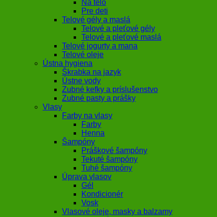
Na telo
Pre deti
Telové gély a maslá
Telové a pleťové gély
Telové a pleťové maslá
Telové jogurty a mana
Telové oleje
Ústna hygiena
Škrabka na jazyk
Ústne vody
Zubné kefky a príslušenstvo
Zubné pasty a prášky
Vlasy
Farby na vlasy
Farby
Henna
Šampóny
Práškové šampóny
Tekuté šampóny
Tuhé šampóny
Úprava vlasov
Gél
Kondicionér
Vosk
Vlasové oleje, masky a balzamy