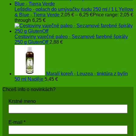
Leštidlo - oplach do umývačky riadu 250 ml / 1 L Yellow
& Blue - Tierra Verde
2,05
€
–
6,25
€
Price range: 2,05 €
through 6,25 €
Cestoviny vaječné paleo - Sezamové farebné špirály
250 g GlutenOff
2,88
€
Maralí koreň - Leuzea - tinktúra z bylín
50 ml Naděje
5,45
€
Chceš info o novinkách?
Krstné meno
E-mail
*