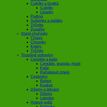
Cukríky a lízatká
Cukríky
Lízanky
Puding
Sušienky a oplátky
Tyčinky
Žuvačky
Slané chuťovky
Chipsy
Chrumky
Krekry
Tyčinky
Trvanlivé potraviny
Cereálie a kaše
Cereálie, granola, musli
Kaše
Raňajkové zmesi
Cestoviny
Bulgur
Kuskus
Džemy a lekváre
Džemy
Lekváre
Hotové jedlá
Polievky