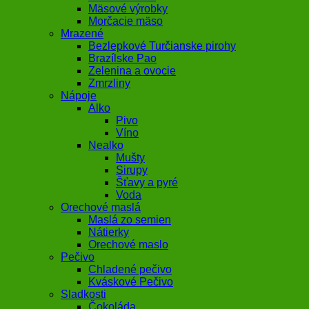
Mäsové výrobky
Morčacie mäso
Mrazené
Bezlepkové Turčianske pirohy
Brazílske Pao
Zelenina a ovocie
Zmrzliny
Nápoje
Alko
Pivo
Víno
Nealko
Mušty
Sirupy
Šťavy a pyré
Voda
Orechové maslá
Maslá zo semien
Nátierky
Orechové maslo
Pečivo
Chladené pečivo
Kváskové Pečivo
Sladkosti
Čokoláda