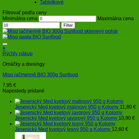
Tabletkové
Filtrovať podľa ceny
Minimálna cena
Maximálna cena
Filter
+
Rýchly nákup
Omáčky a dresingy
Miso jačmenné BIO 300g Sunfood
7,95
€
Naposledy pridané
Jesenický Med kvetový malinový 950 g Kolomy
11,80
€
Jesenický Med kvetový javorový 950 g Kolomy
10,90
€
Jesenický Med kvetový lesný 950 g Kolomy
12,60
€