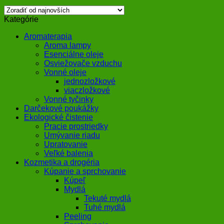
Kategórie
Aromaterapia
Aroma lampy
Esenciálne oleje
Osviežovače vzduchu
Vonné oleje
jednozložkové
viaczložkové
Vonné tyčinky
Darčekové poukážky
Ekologické čistenie
Pracie prostriedky
Umývanie riadu
Upratovanie
Veľké balenia
Kozmetika a drogéria
Kúpanie a sprchovanie
Kúpeľ
Mydlá
Tekuté mydlá
Tuhé mydlá
Peeling