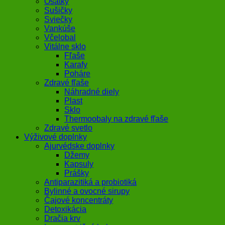
Ošatky
Sušičky
Sviečky
Vankúše
Včelobal
Vitálne sklo
Fľaše
Karafy
Poháre
Zdravé fľaše
Náhradné diely
Plast
Sklo
Thermoobaly na zdravé fľaše
Zdravé svetlo
Výživové doplnky
Ajurvédske doplnky
Džemy
Kapsuly
Prášky
Antiparazitiká a probiotiká
Bylinné a ovocné sirupy
Čajové koncentráty
Detoxikácia
Dračia krv