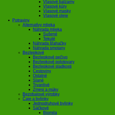
Vlasové balzamy
Vlasové kúry
Vlasové masky
Vlasové oleje
Potraviny
Alternatívy mlieka
Náhrada mlieka
Sušené
Tekuté
Náhrada šľahačky
Náhrada smotany
Bezlepkové
Bezlepkové pečivo
Bezlepkové polotovary
Bezlepkové sladkosti
Cestoviny
Ostatné
Slané
Trvanlivé
Zmesi a múky
Bezobalové výrobky
Čaje a bylinky
Jednodruhové bylinky
Sáčkové
Biomila