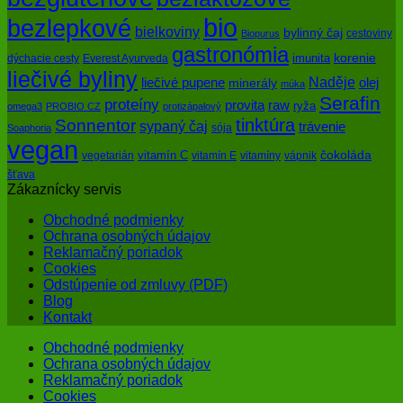
bio
bezlepkové
bielkoviny
bylinný čaj
cestoviny
Biopurus
gastronómia
imunita
korenie
dýchacie cesty
Everest Ayurveda
liečivé byliny
Naděje
olej
liečivé pupene
minerály
múka
Serafin
proteíny
raw
provita
ryža
omega3
PROBIO CZ
protizápalový
tinktúra
Sonnentor
sypaný čaj
trávenie
sója
Soaphoria
vegan
čokoláda
vitamín C
vegetarián
vitamín E
vitamíny
vápnik
šťava
Zákaznícky servis
Obchodné podmienky
Ochrana osobných údajov
Reklamačný poriadok
Cookies
Odstúpenie od zmluvy (PDF)
Blog
Kontakt
Obchodné podmienky
Ochrana osobných údajov
Reklamačný poriadok
Cookies