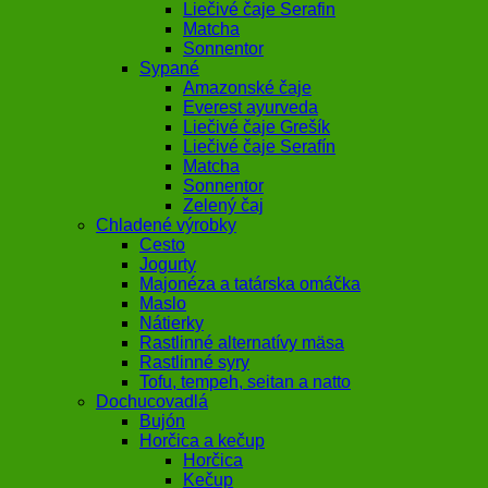
Liečivé čaje Serafin
Matcha
Sonnentor
Sypané
Amazonské čaje
Everest ayurveda
Liečivé čaje Grešík
Liečivé čaje Serafín
Matcha
Sonnentor
Zelený čaj
Chladené výrobky
Cesto
Jogurty
Majonéza a tatárska omáčka
Maslo
Nátierky
Rastlinné alternatívy mäsa
Rastlinné syry
Tofu, tempeh, seitan a natto
Dochucovadlá
Bujón
Horčica a kečup
Horčica
Kečup