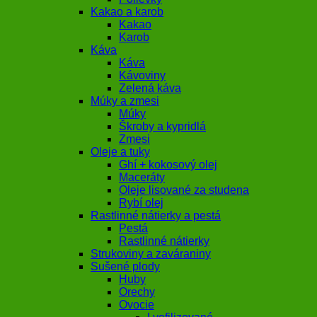
Kakao a karob
Kakao
Karob
Káva
Káva
Kávoviny
Zelená káva
Múky a zmesi
Múky
Škroby a kypridlá
Zmesi
Oleje a tuky
Ghí + kokosový olej
Maceráty
Oleje lisované za studena
Rybí olej
Rastlinné nátierky a pestá
Pestá
Rastlinné nátierky
Strukoviny a zaváraniny
Sušené plody
Huby
Orechy
Ovocie