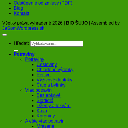
Odstúpenie od zmluvy (PDF)
Blog
Kontakt
Všetky práva vyhradené 2026 |
BIO ŠUJO
| Assembled by
JaSomWordpress.sk
Hľadať:
Potraviny
Potraviny
Cestoviny
Chladené výrobky
Pečivo
Výživové doplnky
Čaje a bylinky
Viac potravín
Bezlepkové
Sladidlá
Džemy a lekváre
Káva
Koreniny
A ešte viac potravín
Mrazené