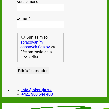
Krstné meno
E-mail
*
Súhlasím so
spracovaním
osobných údajov
za
účelom zasielania
newslettra.
info@biosujo.sk
+421 908 544 483