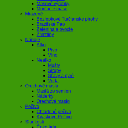
Mäsové výrobky
Morčacie mäso
Mrazené
Bezlepkové Turčianske pirohy
Brazílske Pao
Zelenina a ovocie
Zmrzliny
Nápoje
Alko
Pivo
Víno
Nealko
Mušty
Sirupy
Šťavy a pyré
Voda
Orechové maslá
Maslá zo semien
Nátierky
Orechové maslo
Pečivo
Chladené pečivo
Kváskové Pečivo
Sladkosti
Čokoláda