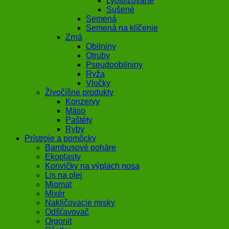
Lyofilizované
Sušené
Semená
Semená na klíčenie
Zrná
Obilniny
Otruby
Pseudoobilniny
Ryža
Vločky
Živočíšne produkty
Konzervy
Mäso
Paštéty
Ryby
Prístroje a pomôcky
Bambusové poháre
Ekoplasty
Konvičky na výplach nosa
Lis na olej
Miomat
Mixér
Nakličovacie misky
Odšťavovač
Orgonit