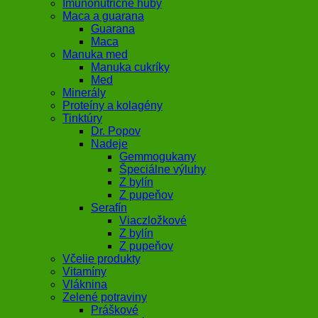
Imunonutričné huby
Maca a guarana
Guarana
Maca
Manuka med
Manuka cukríky
Med
Minerály
Proteíny a kolagény
Tinktúry
Dr. Popov
Nadeje
Gemmogukany
Špeciálne výluhy
Z bylín
Z pupeňov
Serafín
Viaczložkové
Z bylín
Z pupeňov
Včelie produkty
Vitamíny
Vláknina
Zelené potraviny
Práškové