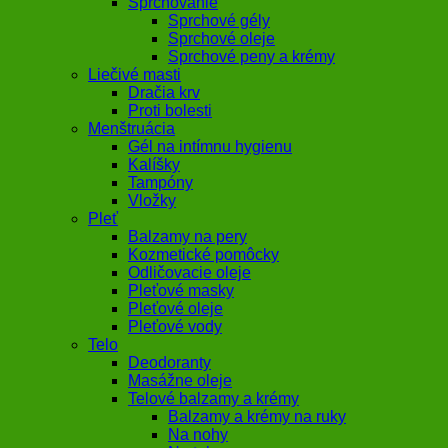
Sprchovanie
Sprchové gély
Sprchové oleje
Sprchové peny a krémy
Liečivé masti
Dračia krv
Proti bolesti
Menštruácia
Gél na intímnu hygienu
Kalíšky
Tampóny
Vložky
Pleť
Balzamy na pery
Kozmetické pomôcky
Odličovacie oleje
Pleťové masky
Pleťové oleje
Pleťové vody
Telo
Deodoranty
Masážne oleje
Telové balzamy a krémy
Balzamy a krémy na ruky
Na nohy