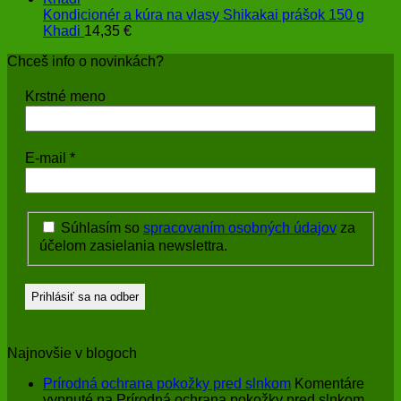
Kondicionér a kúra na vlasy Shikakai prášok 150 g
Khadi
14,35
€
Chceš info o novinkách?
Krstné meno
E-mail
*
Súhlasím so
spracovaním osobných údajov
za
účelom zasielania newslettra.
Najnovšie v blogoch
Prírodná ochrana pokožky pred slnkom
Komentáre
vypnuté
na Prírodná ochrana pokožky pred slnkom