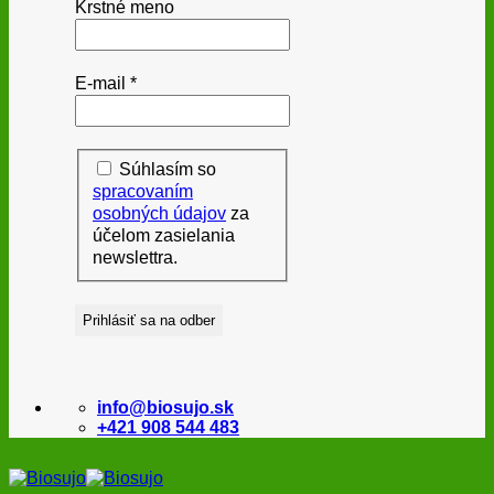
Krstné meno
E-mail
*
Súhlasím so
spracovaním
osobných údajov
za
účelom zasielania
newslettra.
info@biosujo.sk
+421 908 544 483