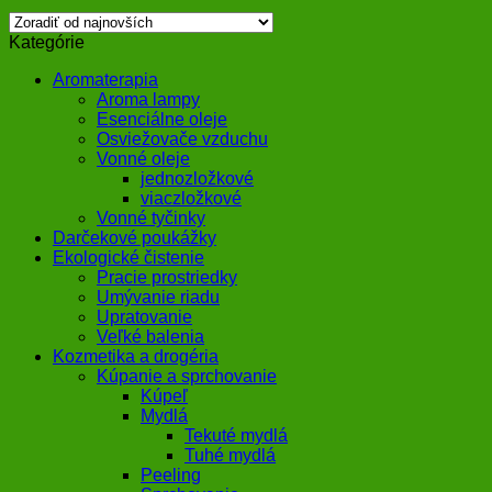
Kategórie
Aromaterapia
Aroma lampy
Esenciálne oleje
Osviežovače vzduchu
Vonné oleje
jednozložkové
viaczložkové
Vonné tyčinky
Darčekové poukážky
Ekologické čistenie
Pracie prostriedky
Umývanie riadu
Upratovanie
Veľké balenia
Kozmetika a drogéria
Kúpanie a sprchovanie
Kúpeľ
Mydlá
Tekuté mydlá
Tuhé mydlá
Peeling