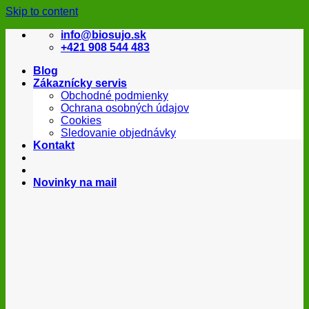
Skip to content
info@biosujo.sk
+421 908 544 483
Blog
Zákaznícky servis
Obchodné podmienky
Ochrana osobných údajov
Cookies
Sledovanie objednávky
Kontakt
Novinky na mail