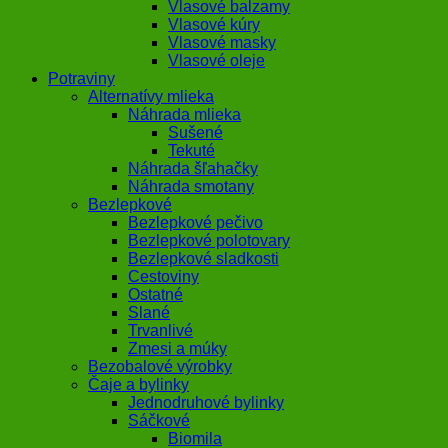
Vlasové balzamy
Vlasové kúry
Vlasové masky
Vlasové oleje
Potraviny
Alternatívy mlieka
Náhrada mlieka
Sušené
Tekuté
Náhrada šľahačky
Náhrada smotany
Bezlepkové
Bezlepkové pečivo
Bezlepkové polotovary
Bezlepkové sladkosti
Cestoviny
Ostatné
Slané
Trvanlivé
Zmesi a múky
Bezobalové výrobky
Čaje a bylinky
Jednodruhové bylinky
Sáčkové
Biomila