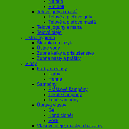
Na telo
Pre deti
Telové gély a maslá
Telové a pleťové gély
Telové a pleťové maslá
Telové jogurty a mana
Telové oleje
Ústna hygiena
Škrabka na jazyk
Ústne vody
Zubné kefky a príslušenstvo
Zubné pasty a prášky
Vlasy
Farby na vlasy
Farby
Henna
Šampóny
Práškové šampóny
Tekuté šampóny
Tuhé šampóny
Úprava vlasov
Gél
Kondicionér
Vosk
Vlasové oleje, masky a balzamy