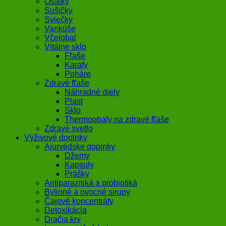
Ošatky
Sušičky
Sviečky
Vankúše
Včelobal
Vitálne sklo
Fľaše
Karafy
Poháre
Zdravé fľaše
Náhradné diely
Plast
Sklo
Thermoobaly na zdravé fľaše
Zdravé svetlo
Výživové doplnky
Ajurvédske doplnky
Džemy
Kapsuly
Prášky
Antiparazitiká a probiotiká
Bylinné a ovocné sirupy
Čajové koncentráty
Detoxikácia
Dračia krv