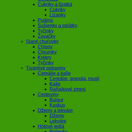
Cukríky a lízatká
Cukríky
Lízanky
Puding
Sušienky a oplátky
Tyčinky
Žuvačky
Slané chuťovky
Chipsy
Chrumky
Krekry
Tyčinky
Trvanlivé potraviny
Cereálie a kaše
Cereálie, granola, musli
Kaše
Raňajkové zmesi
Cestoviny
Bulgur
Kuskus
Džemy a lekváre
Džemy
Lekváre
Hotové jedlá
Polievky