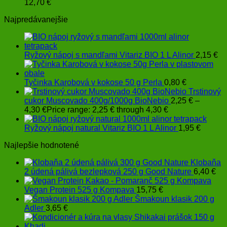
12,70
€
Najpredávanejšie
Ryžový nápoj s mandľami Vitariz BIO 1 L Alinor
2,15
€
Tyčinka Karobová v kokose 50 g Perla
0,80
€
Trstinový
cukor Muscovado 400g/1000g BioNebio
2,25
€
–
4,30
€
Price range: 2,25 € through 4,30 €
Ryžový nápoj natural Vitariz BIO 1 L Alinor
1,95
€
Najlepšie hodnotené
Klobaňa
2 údená pálivá bezlepková 250 g Good Nature
6,40
€
Vegan Protein 525 g Kompava
15,75
€
Šmakoun klasik 200 g
Adler
3,65
€