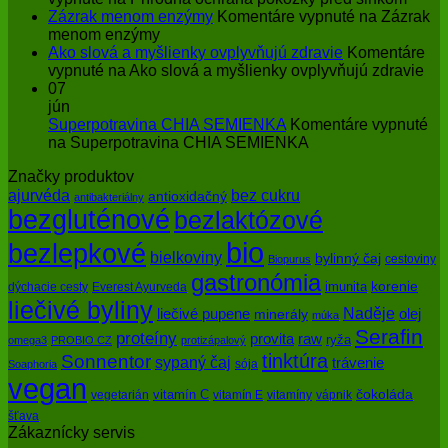
Zázrak menom enzýmy
Komentáre vypnuté
na Zázrak
menom enzýmy
Ako slová a myšlienky ovplyvňujú zdravie
Komentáre
vypnuté
na Ako slová a myšlienky ovplyvňujú zdravie
07
jún
Superpotravina CHIA SEMIENKA
Komentáre vypnuté
na Superpotravina CHIA SEMIENKA
Značky produktov
bez cukru
ajurvéda
antioxidačný
antibakteriálny
bezgluténové
bezlaktózové
bio
bezlepkové
bielkoviny
bylinný čaj
cestoviny
Biopurus
gastronómia
imunita
korenie
dýchacie cesty
Everest Ayurveda
liečivé byliny
Naděje
olej
liečivé pupene
minerály
múka
Serafin
proteíny
raw
provita
ryža
omega3
PROBIO CZ
protizápalový
tinktúra
Sonnentor
sypaný čaj
trávenie
sója
Soaphoria
vegan
čokoláda
vitamín C
vegetarián
vitamín E
vitamíny
vápnik
šťava
Zákaznícky servis