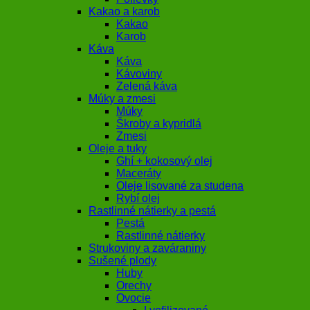
Kakao a karob
Kakao
Karob
Káva
Káva
Kávoviny
Zelená káva
Múky a zmesi
Múky
Škroby a kypridlá
Zmesi
Oleje a tuky
Ghí + kokosový olej
Maceráty
Oleje lisované za studena
Rybí olej
Rastlinné nátierky a pestá
Pestá
Rastlinné nátierky
Strukoviny a zaváraniny
Sušené plody
Huby
Orechy
Ovocie