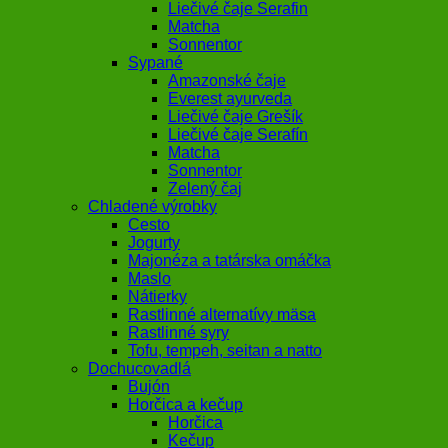
Liečivé čaje Serafin
Matcha
Sonnentor
Sypané
Amazonské čaje
Everest ayurveda
Liečivé čaje Grešík
Liečivé čaje Serafín
Matcha
Sonnentor
Zelený čaj
Chladené výrobky
Cesto
Jogurty
Majonéza a tatárska omáčka
Maslo
Nátierky
Rastlinné alternatívy mäsa
Rastlinné syry
Tofu, tempeh, seitan a natto
Dochucovadlá
Bujón
Horčica a kečup
Horčica
Kečup