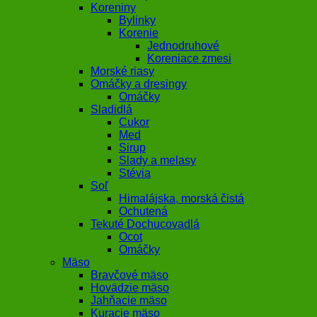
Koreniny
Bylinky
Korenie
Jednodruhové
Koreniace zmesi
Morské riasy
Omáčky a dresingy
Omáčky
Sladidlá
Cukor
Med
Sirup
Slady a melasy
Stévia
Soľ
Himalájska, morská čistá
Ochutená
Tekuté Dochucovadlá
Ocot
Omáčky
Mäso
Bravčové mäso
Hovädzie mäso
Jahňacie mäso
Kuracie mäso