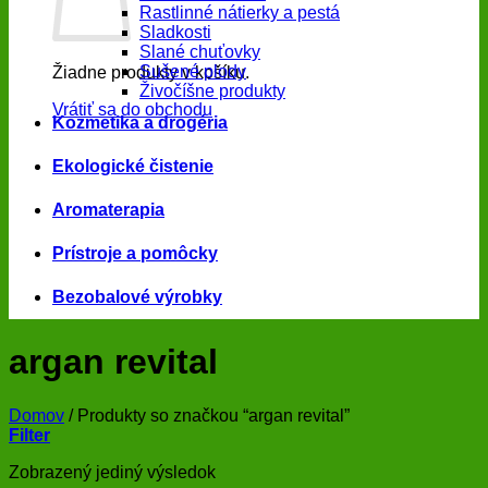
Rastlinné nátierky a pestá
Sladkosti
Slané chuťovky
Sušené plody
Žiadne produkty v košíku.
Živočíšne produkty
Vrátiť sa do obchodu
Kozmetika a drogéria
Ekologické čistenie
Aromaterapia
Prístroje a pomôcky
Bezobalové výrobky
argan revital
Domov
/
Produkty so značkou “argan revital”
Filter
Zobrazený jediný výsledok