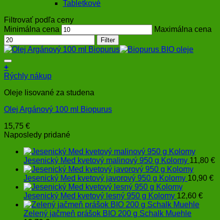
Tabletkové
Filtrovať podľa ceny
Minimálna cena
Maximálna cena
Filter
+
Rýchly nákup
Oleje lisované za studena
Olej Argánový 100 ml Biopurus
15,75
€
Naposledy pridané
Jesenický Med kvetový malinový 950 g Kolomy
11,80
€
Jesenický Med kvetový javorový 950 g Kolomy
10,90
€
Jesenický Med kvetový lesný 950 g Kolomy
12,60
€
Zelený jačmeň prášok BIO 200 g Schalk Muehle