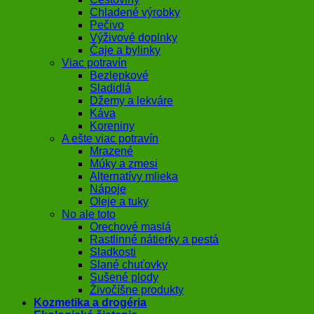
Chladené výrobky
Pečivo
Výživové doplnky
Čaje a bylinky
Viac potravín
Bezlepkové
Sladidlá
Džemy a lekváre
Káva
Koreniny
A ešte viac potravín
Mrazené
Múky a zmesi
Alternatívy mlieka
Nápoje
Oleje a tuky
No ale toto
Orechové maslá
Rastlinné nátierky a pestá
Sladkosti
Slané chuťovky
Sušené plody
Živočíšne produkty
Kozmetika a drogéria