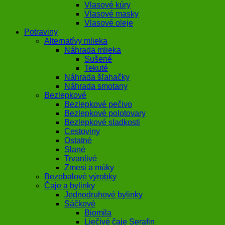
Vlasové kúry
Vlasové masky
Vlasové oleje
Potraviny
Alternatívy mlieka
Náhrada mlieka
Sušené
Tekuté
Náhrada šľahačky
Náhrada smotany
Bezlepkové
Bezlepkové pečivo
Bezlepkové polotovary
Bezlepkové sladkosti
Cestoviny
Ostatné
Slané
Trvanlivé
Zmesi a múky
Bezobalové výrobky
Čaje a bylinky
Jednodruhové bylinky
Sáčkové
Biomila
Liečivé čaje Serafin