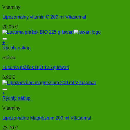
Vitamíny
Lipozomálny vitamín C 200 ml Vitasomal
20,05
€
+
Rýchly nákup
Stévia
Lucuma prášok BIO 125 g Iswari
6,90
€
+
Rýchly nákup
Vitamíny
Lipozomálne Magnézium 200 ml Vitasomal
23,70
€