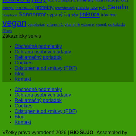
minerály
múka
Serafin
proteíny
raw
provita
ryža
omega3
PROBIO CZ
protizápalový
tinktúra
Sonnentor
sypaný čaj
trávenie
sója
Soaphoria
vegan
čokoláda
vitamín C
vegetarián
vitamín E
vitamíny
vápnik
šťava
Zákaznícky servis
Obchodné podmienky
Ochrana osobných údajov
Reklamačný poriadok
Cookies
Odstúpenie od zmluvy (PDF)
Blog
Kontakt
Obchodné podmienky
Ochrana osobných údajov
Reklamačný poriadok
Cookies
Odstúpenie od zmluvy (PDF)
Blog
Kontakt
Všetky práva vyhradené 2026 |
BIO ŠUJO
| Assembled by