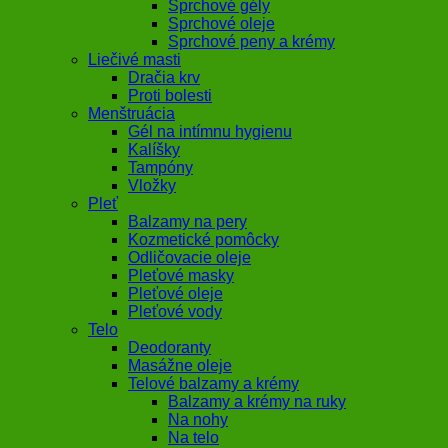
Sprchové gély
Sprchové oleje
Sprchové peny a krémy
Liečivé masti
Dračia krv
Proti bolesti
Menštruácia
Gél na intímnu hygienu
Kalíšky
Tampóny
Vložky
Pleť
Balzamy na pery
Kozmetické pomôcky
Odličovacie oleje
Pleťové masky
Pleťové oleje
Pleťové vody
Telo
Deodoranty
Masážne oleje
Telové balzamy a krémy
Balzamy a krémy na ruky
Na nohy
Na telo