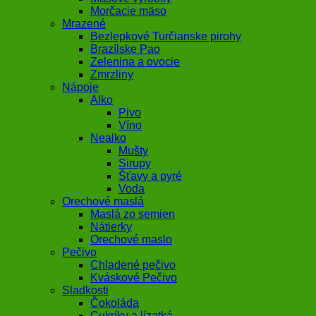
Morčacie mäso
Mrazené
Bezlepkové Turčianske pirohy
Brazílske Pao
Zelenina a ovocie
Zmrzliny
Nápoje
Alko
Pivo
Víno
Nealko
Mušty
Sirupy
Šťavy a pyré
Voda
Orechové maslá
Maslá zo semien
Nátierky
Orechové maslo
Pečivo
Chladené pečivo
Kváskové Pečivo
Sladkosti
Čokoláda
Cukríky a lízatká