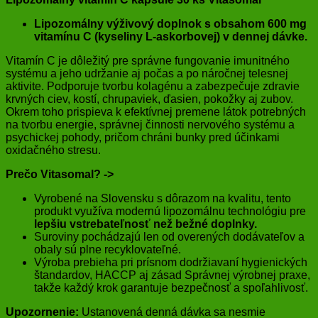
Lipozomálny výživový doplnok s obsahom 600 mg
vitamínu C (kyseliny L-askorbovej) v dennej dávke.
Vitamín C je dôležitý pre správne fungovanie imunitného
systému a jeho udržanie aj počas a po náročnej telesnej
aktivite. Podporuje tvorbu kolagénu a zabezpečuje zdravie
krvných ciev, kostí, chrupaviek, ďasien, pokožky aj zubov.
Okrem toho prispieva k efektívnej premene látok potrebných
na tvorbu energie, správnej činnosti nervového systému a
psychickej pohody, pričom chráni bunky pred účinkami
oxidačného stresu.
Prečo Vitasomal? ->
Vyrobené na Slovensku s dôrazom na kvalitu, tento
produkt využíva modernú lipozomálnu technológiu pre
lepšiu vstrebateľnosť než bežné doplnky.
Suroviny pochádzajú len od overených dodávateľov a
obaly sú plne recyklovateľné.
Výroba prebieha pri prísnom dodržiavaní hygienických
štandardov, HACCP aj zásad Správnej výrobnej praxe,
takže každý krok garantuje bezpečnosť a spoľahlivosť.
Upozornenie:
Ustanovená denná dávka sa nesmie