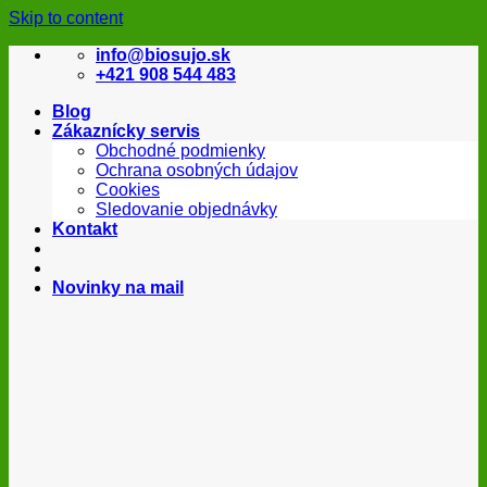
Skip to content
info@biosujo.sk
+421 908 544 483
Blog
Zákaznícky servis
Obchodné podmienky
Ochrana osobných údajov
Cookies
Sledovanie objednávky
Kontakt
Novinky na mail