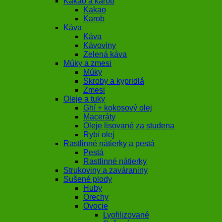
Kakao a karob
Kakao
Karob
Káva
Káva
Kávoviny
Zelená káva
Múky a zmesi
Múky
Škroby a kypridlá
Zmesi
Oleje a tuky
Ghí + kokosový olej
Maceráty
Oleje lisované za studena
Rybí olej
Rastlinné nátierky a pestá
Pestá
Rastlinné nátierky
Strukoviny a zaváraniny
Sušené plody
Huby
Orechy
Ovocie
Lyofilizované