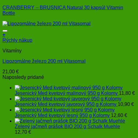
CRANBERRY – BRUSNICA Natural 30 kapsúl Vitamin
Bottle
+
Rýchly nákup
Vitamíny
Lipozomálne železo 200 ml Vitasomal
21,00
€
Naposledy pridané
Jesenický Med kvetový malinový 950 g Kolomy
11,80
€
Jesenický Med kvetový javorový 950 g Kolomy
10,90
€
Jesenický Med kvetový lesný 950 g Kolomy
12,60
€
Zelený jačmeň prášok BIO 200 g Schalk Muehle
12,70
€