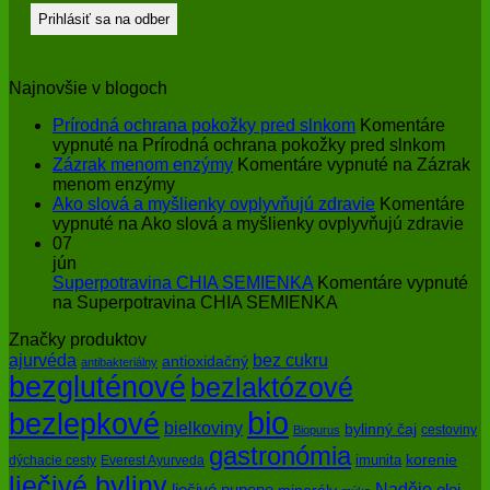
Najnovšie v blogoch
Prírodná ochrana pokožky pred slnkom
Komentáre
vypnuté
na Prírodná ochrana pokožky pred slnkom
Zázrak menom enzýmy
Komentáre vypnuté
na Zázrak
menom enzýmy
Ako slová a myšlienky ovplyvňujú zdravie
Komentáre
vypnuté
na Ako slová a myšlienky ovplyvňujú zdravie
07
jún
Superpotravina CHIA SEMIENKA
Komentáre vypnuté
na Superpotravina CHIA SEMIENKA
Značky produktov
bez cukru
ajurvéda
antioxidačný
antibakteriálny
bezgluténové
bezlaktózové
bio
bezlepkové
bielkoviny
bylinný čaj
cestoviny
Biopurus
gastronómia
imunita
korenie
dýchacie cesty
Everest Ayurveda
liečivé byliny
Naděje
olej
liečivé pupene