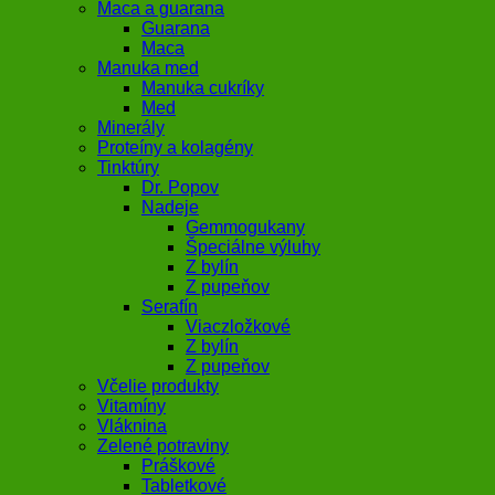
Maca a guarana
Guarana
Maca
Manuka med
Manuka cukríky
Med
Minerály
Proteíny a kolagény
Tinktúry
Dr. Popov
Nadeje
Gemmogukany
Špeciálne výluhy
Z bylín
Z pupeňov
Serafín
Viaczložkové
Z bylín
Z pupeňov
Včelie produkty
Vitamíny
Vláknina
Zelené potraviny
Práškové
Tabletkové