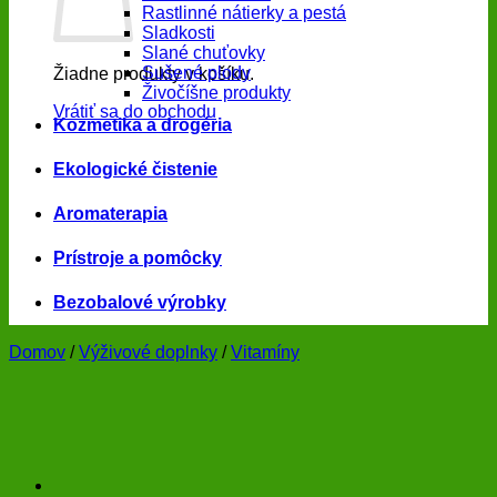
Rastlinné nátierky a pestá
Sladkosti
Slané chuťovky
Sušené plody
Žiadne produkty v košíku.
Živočíšne produkty
Vrátiť sa do obchodu
Kozmetika a drogéria
Ekologické čistenie
Aromaterapia
Prístroje a pomôcky
Bezobalové výrobky
Domov
/
Výživové doplnky
/
Vitamíny