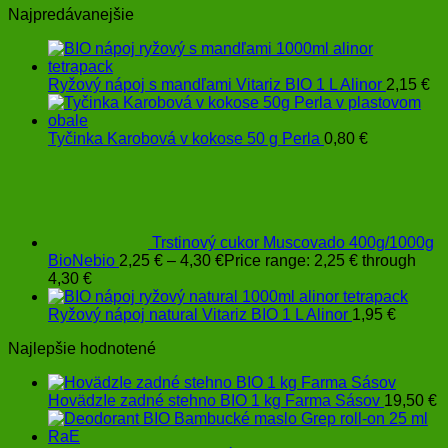
Najpredávanejšie
Ryžový nápoj s mandľami Vitariz BIO 1 L Alinor
2,15
€
Tyčinka Karobová v kokose 50 g Perla
0,80
€
Trstinový cukor Muscovado 400g/1000g
BioNebio
2,25
€
–
4,30
€
Price range: 2,25 € through
4,30 €
Ryžový nápoj natural Vitariz BIO 1 L Alinor
1,95
€
Najlepšie hodnotené
HovädzIe zadné stehno BIO 1 kg Farma Sásov
19,50
€