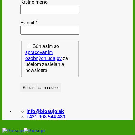
Krstné meno
E-mail
*
Súhlasím so
spracovaním
osobných údajov
za
účelom zasielania
newslettra.
info@biosujo.sk
+421 908 544 483