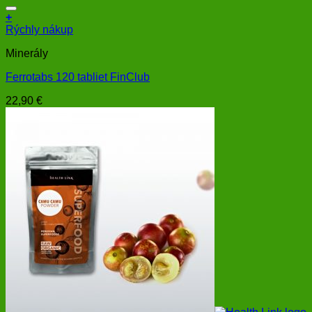
+
Rýchly nákup
Minerály
Ferrotabs 120 tabliet FinClub
22,90
€