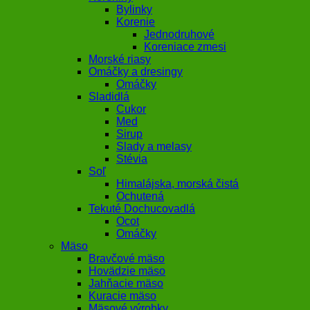
Bylinky
Korenie
Jednodruhové
Koreniace zmesi
Morské riasy
Omáčky a dresingy
Omáčky
Sladidlá
Cukor
Med
Sirup
Slady a melasy
Stévia
Soľ
Himalájska, morská čistá
Ochutená
Tekuté Dochucovadlá
Ocot
Omáčky
Mäso
Bravčové mäso
Hovädzie mäso
Jahňacie mäso
Kuracie mäso
Mäsové výrobky