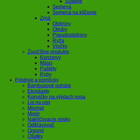
Sušené
Semená
Semená na klíčenie
Zrná
Obilniny
Otruby
Pseudoobilniny
Ryža
Vločky
Živočíšne produkty
Konzervy
Mäso
Paštéty
Ryby
Prístroje a pomôcky
Bambusové poháre
Ekoplasty
Konvičky na výplach nosa
Lis na olej
Miomat
Mixér
Nakličovacie misky
Odšťavovač
Orgonit
Ošatky