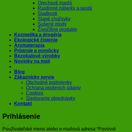
Orechové maslá
Rastlinné nátierky a pestá
Sladkosti
Slané chuťovky
Sušené plody
Živočíšne produkty
Kozmetika a drogéria
Ekologické čistenie
Aromaterapia
Prístroje a pomôcky
Bezobalové výrobky
Novinky na mail
Blog
Zákaznícky servis
Obchodné podmienky
Ochrana osobných údajov
Cookies
Sledovanie objednávky
Kontakt
Prihlásenie
Používateľské meno alebo e-mailová adresa
*
Povinné