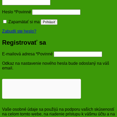
Heslo
*
Povinné
Zapamätať si ma
Prihlásiť
Zabudli ste heslo?
Registrovať sa
E-mailová adresa
*
Povinné
Odkaz na nastavenie nového hesla bude odoslaný na váš
email.
Vaše osobné údaje sa použijú na podporu vašich skúseností
na celom tomto webe, na riadenie prístupu k vášmu účtu a na