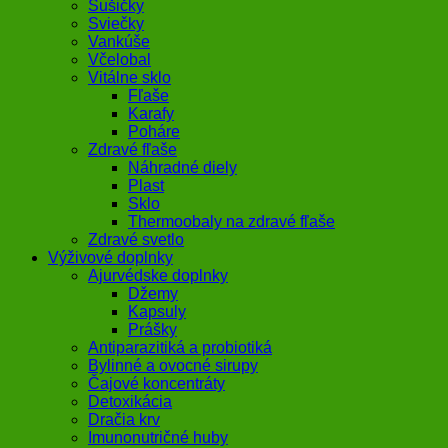
Sušičky
Sviečky
Vankúše
Včelobal
Vitálne sklo
Fľaše
Karafy
Poháre
Zdravé fľaše
Náhradné diely
Plast
Sklo
Thermoobaly na zdravé fľaše
Zdravé svetlo
Výživové doplnky
Ajurvédske doplnky
Džemy
Kapsuly
Prášky
Antiparazitiká a probiotiká
Bylinné a ovocné sirupy
Čajové koncentráty
Detoxikácia
Dračia krv
Imunonutričné huby