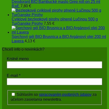
Deodorant BIO Bambucké maslo Grep roll-on 25 ml
RaE
7,80
€
Cviklové bezlepkové pirohy plnené Lučinou 500 g
Turčianske Pirohy
7,55
€
Sprchový gél BIO Brusnica a BIO Argánový olej 200 ml
Lavera
4,13
€
Chceš info o novinkách?
Krstné meno
E-mail
*
Súhlasím so
spracovaním osobných údajov
za
účelom zasielania newslettra.