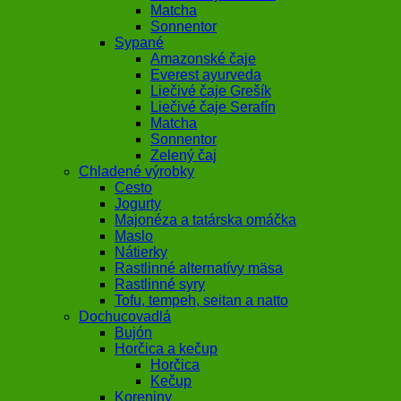
Matcha
Sonnentor
Sypané
Amazonské čaje
Everest ayurveda
Liečivé čaje Grešík
Liečivé čaje Serafín
Matcha
Sonnentor
Zelený čaj
Chladené výrobky
Cesto
Jogurty
Majonéza a tatárska omáčka
Maslo
Nátierky
Rastlinné alternatívy mäsa
Rastlinné syry
Tofu, tempeh, seitan a natto
Dochucovadlá
Bujón
Horčica a kečup
Horčica
Kečup
Koreniny