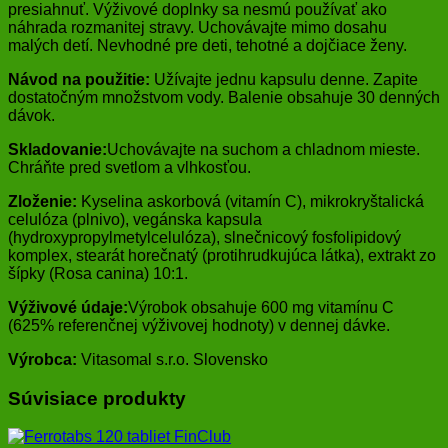
presiahnuť. Výživové doplnky sa nesmú používať ako
náhrada rozmanitej stravy. Uchovávajte mimo dosahu
malých detí. Nevhodné pre deti, tehotné a dojčiace ženy.
Návod na použitie:
Užívajte jednu kapsulu denne. Zapite
dostatočným množstvom vody. Balenie obsahuje 30 denných
dávok.
Skladovanie:
Uchovávajte na suchom a chladnom mieste.
Chráňte pred svetlom a vlhkosťou.
Zloženie:
Kyselina askorbová (vitamín C), mikrokryštalická
celulóza (plnivo), vegánska kapsula
(hydroxypropylmetylcelulóza), slnečnicový fosfolipidový
komplex, stearát horečnatý (protihrudkujúca látka), extrakt zo
šípky (Rosa canina) 10:1.
Výživové údaje:
Výrobok obsahuje 600 mg vitamínu C
(625% referenčnej výživovej hodnoty) v dennej dávke.
Výrobca:
Vitasomal s.r.o. Slovensko
Súvisiace produkty