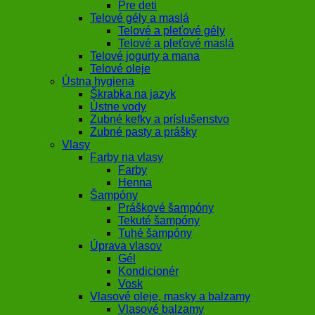
Pre deti
Telové gély a maslá
Telové a pleťové gély
Telové a pleťové maslá
Telové jogurty a mana
Telové oleje
Ústna hygiena
Škrabka na jazyk
Ústne vody
Zubné kefky a príslušenstvo
Zubné pasty a prášky
Vlasy
Farby na vlasy
Farby
Henna
Šampóny
Práškové šampóny
Tekuté šampóny
Tuhé šampóny
Úprava vlasov
Gél
Kondicionér
Vosk
Vlasové oleje, masky a balzamy
Vlasové balzamy