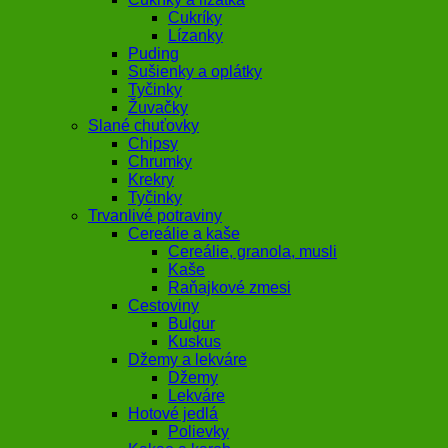
Cukríky
Lízanky
Puding
Sušienky a oplátky
Tyčinky
Žuvačky
Slané chuťovky
Chipsy
Chrumky
Krekry
Tyčinky
Trvanlivé potraviny
Cereálie a kaše
Cereálie, granola, musli
Kaše
Raňajkové zmesi
Cestoviny
Bulgur
Kuskus
Džemy a lekváre
Džemy
Lekváre
Hotové jedlá
Polievky