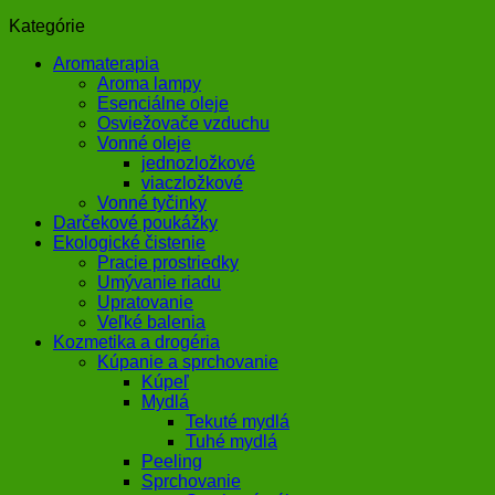
Kategórie
Aromaterapia
Aroma lampy
Esenciálne oleje
Osviežovače vzduchu
Vonné oleje
jednozložkové
viaczložkové
Vonné tyčinky
Darčekové poukážky
Ekologické čistenie
Pracie prostriedky
Umývanie riadu
Upratovanie
Veľké balenia
Kozmetika a drogéria
Kúpanie a sprchovanie
Kúpeľ
Mydlá
Tekuté mydlá
Tuhé mydlá
Peeling
Sprchovanie