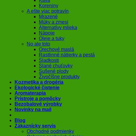
Káva
Koreniny
A ešte viac potravín
Mrazené
Múky a zmesi
Alternatívy mlieka
Nápoje
Oleje a tuky
No ale toto
Orechové maslá
Rastlinné nátierky a pestá
Sladkosti
Slané chuťovky
Sušené plody
Živočíšne produkty
Kozmetika a drogéria
Ekologické čistenie
Aromaterapia
Prístroje a pomôcky
Bezobalové výrobky
Novinky na mail
Blog
Zákaznícky servis
Obchodné podmienky