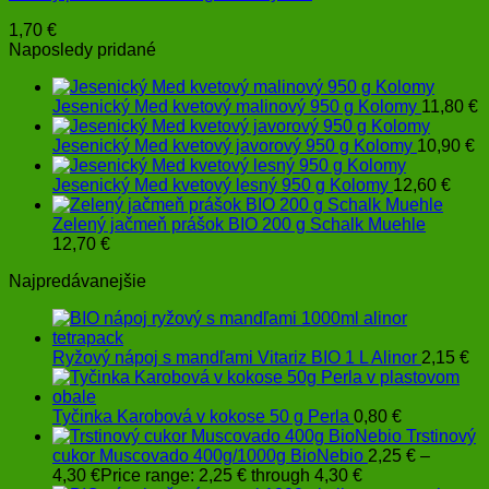
1,70
€
Naposledy pridané
Jesenický Med kvetový malinový 950 g Kolomy
11,80
€
Jesenický Med kvetový javorový 950 g Kolomy
10,90
€
Jesenický Med kvetový lesný 950 g Kolomy
12,60
€
Zelený jačmeň prášok BIO 200 g Schalk Muehle
12,70
€
Najpredávanejšie
Ryžový nápoj s mandľami Vitariz BIO 1 L Alinor
2,15
€
Tyčinka Karobová v kokose 50 g Perla
0,80
€
Trstinový
cukor Muscovado 400g/1000g BioNebio
2,25
€
–
4,30
€
Price range: 2,25 € through 4,30 €