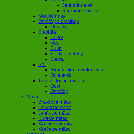
Jednodruhové
Koreniace zmesi
Morské riasy
Omáčky a dresingy
Omáčky
Sladidlá
Cukor
Med
Sirup
Slady a melasy
Stévia
Soľ
Himalájska, morská čistá
Ochutená
Tekuté Dochucovadlá
Ocot
Omáčky
Mäso
Bravčové mäso
Hovädzie mäso
Jahňacie mäso
Kuracie mäso
Mäsové výrobky
Morčacie mäso