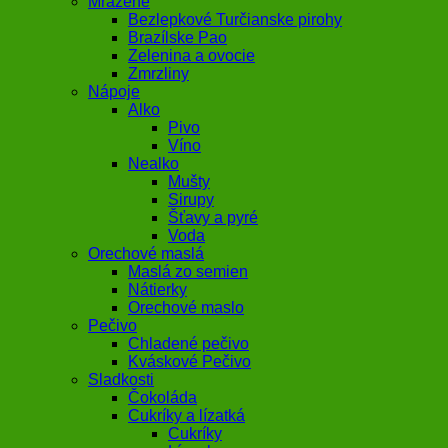
Mrazené
Bezlepkové Turčianske pirohy
Brazílske Pao
Zelenina a ovocie
Zmrzliny
Nápoje
Alko
Pivo
Víno
Nealko
Mušty
Sirupy
Šťavy a pyré
Voda
Orechové maslá
Maslá zo semien
Nátierky
Orechové maslo
Pečivo
Chladené pečivo
Kváskové Pečivo
Sladkosti
Čokoláda
Cukríky a lízatká
Cukríky