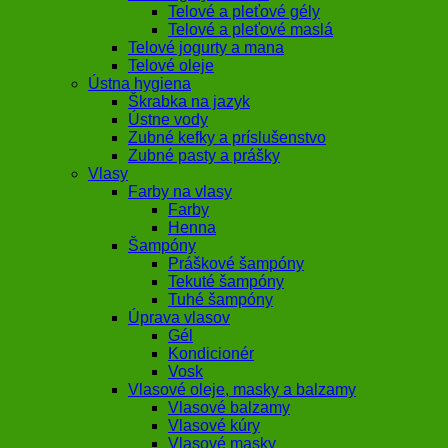
Telové a pleťové gély
Telové a pleťové maslá
Telové jogurty a mana
Telové oleje
Ústna hygiena
Škrabka na jazyk
Ústne vody
Zubné kefky a príslušenstvo
Zubné pasty a prášky
Vlasy
Farby na vlasy
Farby
Henna
Šampóny
Práškové šampóny
Tekuté šampóny
Tuhé šampóny
Úprava vlasov
Gél
Kondicionér
Vosk
Vlasové oleje, masky a balzamy
Vlasové balzamy
Vlasové kúry
Vlasové masky