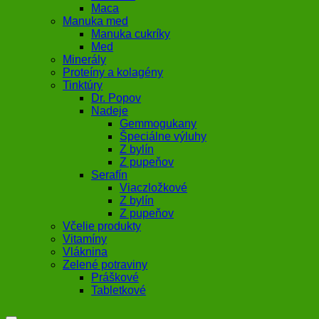
Maca
Manuka med
Manuka cukríky
Med
Minerály
Proteíny a kolagény
Tinktúry
Dr. Popov
Nadeje
Gemmogukany
Špeciálne výluhy
Z bylín
Z pupeňov
Serafín
Viaczložkové
Z bylín
Z pupeňov
Včelie produkty
Vitamíny
Vláknina
Zelené potraviny
Práškové
Tabletkové