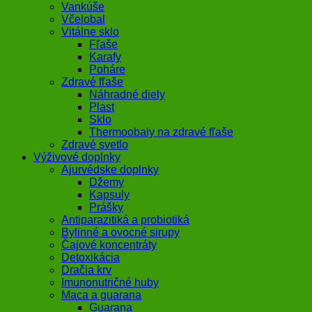
Vankúše
Včelobal
Vitálne sklo
Fľaše
Karafy
Poháre
Zdravé fľaše
Náhradné diely
Plast
Sklo
Thermoobaly na zdravé fľaše
Zdravé svetlo
Výživové doplnky
Ajurvédske doplnky
Džemy
Kapsuly
Prášky
Antiparazitiká a probiotiká
Bylinné a ovocné sirupy
Čajové koncentráty
Detoxikácia
Dračia krv
Imunonutričné huby
Maca a guarana
Guarana