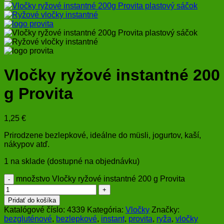
Vločky ryžové instantné 200
g Provita
1,25
€
Prirodzene bezlepkové, ideálne do müsli, jogurtov, kaší,
nákypov atď.
1 na sklade (dostupné na objednávku)
množstvo Vločky ryžové instantné 200 g Provita
Pridať do košíka
Katalógové číslo:
4339
Kategória:
Vločky
Značky:
bezgluténové
,
bezlepkové
,
instant
,
provita
,
ryža
,
vločky