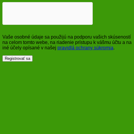
Vaše osobné údaje sa použijú na podporu vašich skúseností
na celom tomto webe, na riadenie prístupu k vášmu účtu a na
iné účely opísané v našej
pravidlá ochrany súkromia
.
Registrovať sa