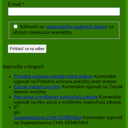
E-mail
*
Súhlasím so
spracovaním osobných údajov
za
účelom zasielania newslettra.
Najnovšie v blogoch
Prírodná ochrana pokožky pred slnkom
Komentáre
vypnuté
na Prírodná ochrana pokožky pred slnkom
Zázrak menom enzýmy
Komentáre vypnuté
na Zázrak
menom enzýmy
Ako slová a myšlienky ovplyvňujú zdravie
Komentáre
vypnuté
na Ako slová a myšlienky ovplyvňujú zdravie
07
jún
Superpotravina CHIA SEMIENKA
Komentáre vypnuté
na Superpotravina CHIA SEMIENKA