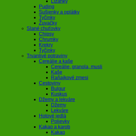
Lízanky
Puding
Sušienky a oplátky
Tyčinky
Žuvačky
Slané chuťovky
Chipsy
Chrumky
Krekry
Tyčinky
Trvanlivé potraviny
Cereálie a kaše
Cereálie, granola, musli
Kaše
Raňajkové zmesi
Cestoviny
Bulgur
Kuskus
Džemy a lekváre
Džemy
Lekváre
Hotové jedlá
Polievky
Kakao a karob
Kakao