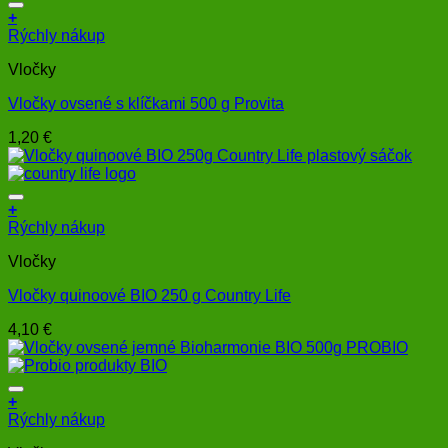
+
Rýchly nákup
Vločky
Vločky ovsené s klíčkami 500 g Provita
1,20
€
+
Rýchly nákup
Vločky
Vločky quinoové BIO 250 g Country Life
4,10
€
+
Rýchly nákup