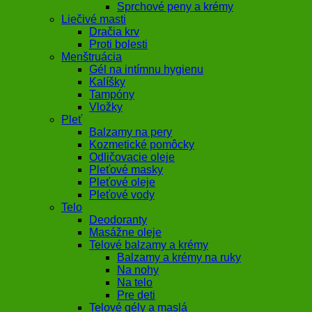
Sprchové peny a krémy
Liečivé masti
Dračia krv
Proti bolesti
Menštruácia
Gél na intímnu hygienu
Kalíšky
Tampóny
Vložky
Pleť
Balzamy na pery
Kozmetické pomôcky
Odličovacie oleje
Pleťové masky
Pleťové oleje
Pleťové vody
Telo
Deodoranty
Masážne oleje
Telové balzamy a krémy
Balzamy a krémy na ruky
Na nohy
Na telo
Pre deti
Telové gély a maslá