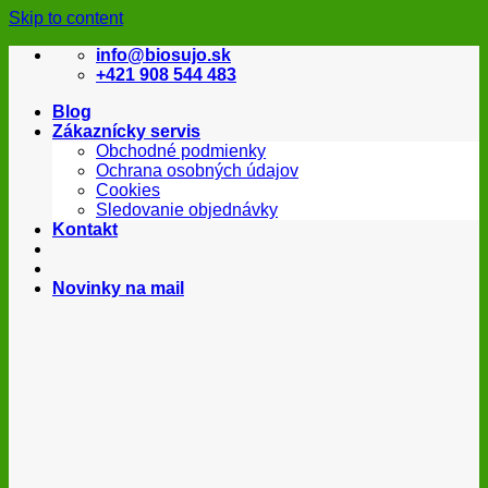
Skip to content
info@biosujo.sk
+421 908 544 483
Blog
Zákaznícky servis
Obchodné podmienky
Ochrana osobných údajov
Cookies
Sledovanie objednávky
Kontakt
Novinky na mail