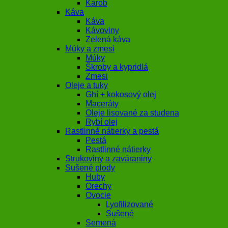
Karob
Káva
Káva
Kávoviny
Zelená káva
Múky a zmesi
Múky
Škroby a kypridlá
Zmesi
Oleje a tuky
Ghí + kokosový olej
Maceráty
Oleje lisované za studena
Rybí olej
Rastlinné nátierky a pestá
Pestá
Rastlinné nátierky
Strukoviny a zaváraniny
Sušené plody
Huby
Orechy
Ovocie
Lyofilizované
Sušené
Semená