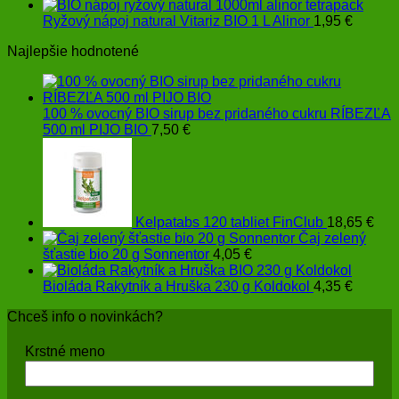
Ryžový nápoj natural Vitariz BIO 1 L Alinor
1,95
€
Najlepšie hodnotené
100 % ovocný BIO sirup bez pridaného cukru RÍBEZĽA
500 ml PIJO BIO
7,50
€
Kelpatabs 120 tabliet FinClub
18,65
€
Čaj zelený
šťastie bio 20 g Sonnentor
4,05
€
Bioláda Rakytník a Hruška 230 g Koldokol
4,35
€
Chceš info o novinkách?
Krstné meno