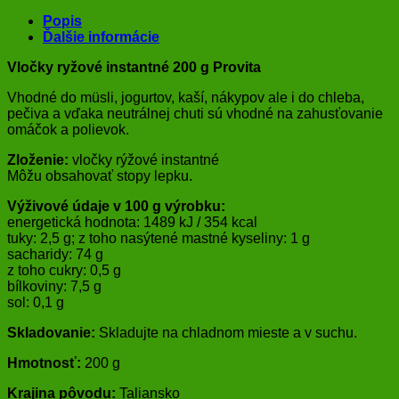
Popis
Ďalšie informácie
Vločky ryžové instantné 200 g Provita
Vhodné do müsli, jogurtov, kaší, nákypov ale i do chleba,
pečiva a vďaka neutrálnej chuti sú vhodné na zahusťovanie
omáčok a polievok.
Zloženie:
vločky rýžové instantné
Môžu obsahovať stopy lepku.
Výživové údaje v 100 g výrobku:
energetická hodnota: 1489 kJ / 354 kcal
tuky: 2,5 g; z toho nasýtené mastné kyseliny: 1 g
sacharidy: 74 g
z toho cukry: 0,5 g
bílkoviny: 7,5 g
sol: 0,1 g
Skladovanie:
Skladujte na chladnom mieste a v suchu.
Hmotnosť:
200 g
Krajina pôvodu:
Taliansko