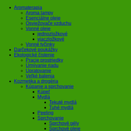
Aromaterapia
Aroma lampy
Esenciálne oleje
Osviežovače vzduchu
Vonné oleje
jednozložkové
viaczložkové
Vonné tyčinky
Darčekové poukážky
Ekologické čistenie
Pracie prostriedky
Umývanie riadu
Upratovanie
Veľké balenia
Kozmetika a drogéria
Kúpanie a sprchovanie
Kúpeľ
Mydlá
Tekuté mydlá
Tuhé mydlá
Peeling
Sprchovanie
Sprchové gély
Sprchové oleje