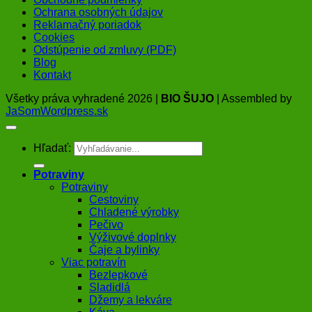
Ochrana osobných údajov
Reklamačný poriadok
Cookies
Odstúpenie od zmluvy (PDF)
Blog
Kontakt
Všetky práva vyhradené 2026 |
BIO ŠUJO
| Assembled by
JaSomWordpress.sk
Hľadať:
Potraviny
Potraviny
Cestoviny
Chladené výrobky
Pečivo
Výživové doplnky
Čaje a bylinky
Viac potravín
Bezlepkové
Sladidlá
Džemy a lekváre