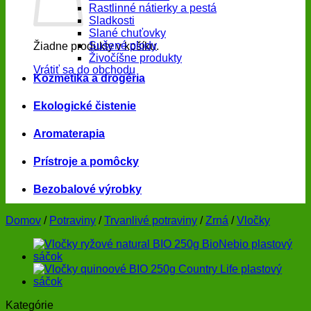
Rastlinné nátierky a pestá
Sladkosti
Slané chuťovky
Sušené plody
Žiadne produkty v košíku.
Živočíšne produkty
Vrátiť sa do obchodu
Kozmetika a drogéria
Ekologické čistenie
Aromaterapia
Prístroje a pomôcky
Bezobalové výrobky
Domov
/
Potraviny
/
Trvanlivé potraviny
/
Zrná
/
Vločky
Kategórie