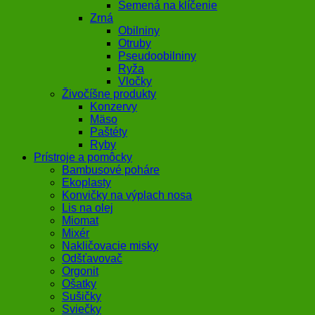
Semená na klíčenie
Zrná
Obilniny
Otruby
Pseudoobilniny
Ryža
Vločky
Živočíšne produkty
Konzervy
Mäso
Paštéty
Ryby
Prístroje a pomôcky
Bambusové poháre
Ekoplasty
Konvičky na výplach nosa
Lis na olej
Miomat
Mixér
Nakličovacie misky
Odšťavovač
Orgonit
Ošatky
Sušičky
Sviečky