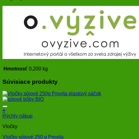
Hmotnosť
0,200 kg
Súvisiace produkty
+
Rýchly nákup
Vločky
Vločky sójové 250 g Provita