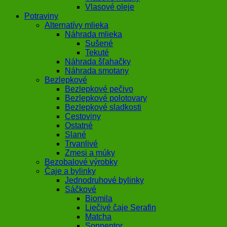
Vlasové oleje
Potraviny
Alternatívy mlieka
Náhrada mlieka
Sušené
Tekuté
Náhrada šľahačky
Náhrada smotany
Bezlepkové
Bezlepkové pečivo
Bezlepkové polotovary
Bezlepkové sladkosti
Cestoviny
Ostatné
Slané
Trvanlivé
Zmesi a múky
Bezobalové výrobky
Čaje a bylinky
Jednodruhové bylinky
Sáčkové
Biomila
Liečivé čaje Serafin
Matcha
Sonnentor