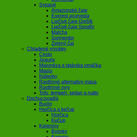
Sypané
Amazonské čaje
Everest ayurveda
Liečivé čaje Grešík
Liečivé čaje Serafín
Matcha
Sonnentor
Zelený čaj
Chladené výrobky
Cesto
Jogurty
Majonéza a tatárska omáčka
Maslo
Nátierky
Rastlinné alternatívy mäsa
Rastlinné syry
Tofu, tempeh, seitan a natto
Dochucovadlá
Bujón
Horčica a kečup
Horčica
Kečup
Koreniny
Bylinky
Korenie