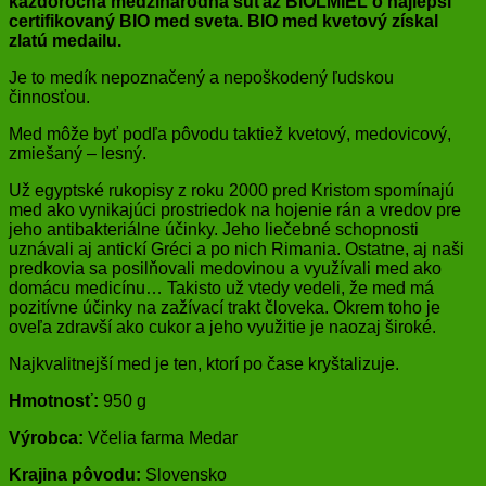
každoročná medzinárodná súťaž BIOLMIEL o najlepší
certifikovaný BIO med sveta. BIO med kvetový získal
zlatú medailu.
Je to medík nepoznačený a nepoškodený ľudskou
činnosťou.
Med môže byť podľa pôvodu taktiež kvetový, medovicový,
zmiešaný – lesný.
Už egyptské rukopisy z roku 2000 pred Kristom spomínajú
med ako vynikajúci prostriedok na hojenie rán a vredov pre
jeho antibakteriálne účinky. Jeho liečebné schopnosti
uznávali aj antickí Gréci a po nich Rimania. Ostatne, aj naši
predkovia sa posilňovali medovinou a využívali med ako
domácu medicínu… Takisto už vtedy vedeli, že med má
pozitívne účinky na zažívací trakt človeka. Okrem toho je
oveľa zdravší ako cukor a jeho využitie je naozaj široké.
Najkvalitnejší med je ten, ktorí po čase kryštalizuje.
Hmotnosť:
950 g
Výrobca:
Včelia farma Medar
Krajina pôvodu:
Slovensko