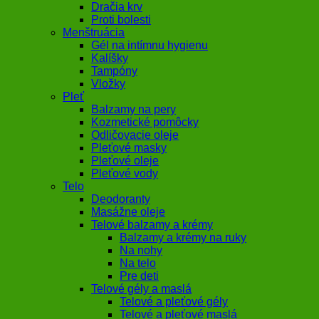
Dračia krv
Proti bolesti
Menštruácia
Gél na intímnu hygienu
Kalíšky
Tampóny
Vložky
Pleť
Balzamy na pery
Kozmetické pomôcky
Odličovacie oleje
Pleťové masky
Pleťové oleje
Pleťové vody
Telo
Deodoranty
Masážne oleje
Telové balzamy a krémy
Balzamy a krémy na ruky
Na nohy
Na telo
Pre deti
Telové gély a maslá
Telové a pleťové gély
Telové a pleťové maslá