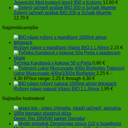
Jesenický Med kvetový lesný 950 g Kolomy
12,60
€
Zelený jačmeň prášok BIO 200 g Schalk Muehle
12,70
€
Najpredávanejšie
Ryžový nápoj s mandľami Vitariz BIO 1 L Alinor
2,15
€
Tyčinka Karobová v kokose 50 g Perla
0,80
€
Trstinový
cukor Muscovado 400g/1000g BioNebio
2,25
€
–
4,30
€
Price range: 2,25 € through 4,30 €
Ryžový nápoj natural Vitariz BIO 1 L Alinor
1,95
€
Najlepšie hodnotené
Green Trio 180/540 tabliet Topnatur