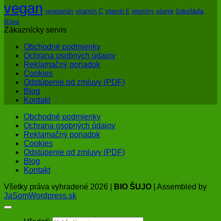
vegan
čokoláda
vitamín C
vegetarián
vitamín E
vitamíny
vápnik
šťava
Zákaznícky servis
Obchodné podmienky
Ochrana osobných údajov
Reklamačný poriadok
Cookies
Odstúpenie od zmluvy (PDF)
Blog
Kontakt
Obchodné podmienky
Ochrana osobných údajov
Reklamačný poriadok
Cookies
Odstúpenie od zmluvy (PDF)
Blog
Kontakt
Všetky práva vyhradené 2026 |
BIO ŠUJO
| Assembled by
JaSomWordpress.sk