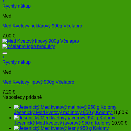
+
Rýchly nákup
Med
Med Kvetový nektárový 900g Včelapro
7,00
€
+
Rýchly nákup
Med
Med Kvetový lipový 900g Včelapro
7,20
€
Naposledy pridané
Jesenický Med kvetový malinový 950 g Kolomy
11,80
€
Jesenický Med kvetový javorový 950 g Kolomy
10,90
€