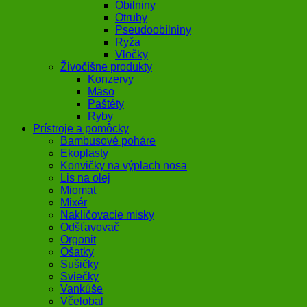
Obilniny
Otruby
Pseudoobilniny
Ryža
Vločky
Živočíšne produkty
Konzervy
Mäso
Paštéty
Ryby
Prístroje a pomôcky
Bambusové poháre
Ekoplasty
Konvičky na výplach nosa
Lis na olej
Miomat
Mixér
Nakličovacie misky
Odšťavovač
Orgonit
Ošatky
Sušičky
Sviečky
Vankúše
Včelobal