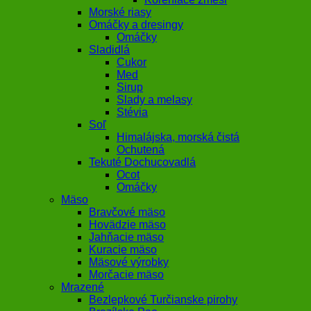
Morské riasy
Omáčky a dresingy
Omáčky
Sladidlá
Cukor
Med
Sirup
Slady a melasy
Stévia
Soľ
Himalájska, morská čistá
Ochutená
Tekuté Dochucovadlá
Ocot
Omáčky
Mäso
Bravčové mäso
Hovädzie mäso
Jahňacie mäso
Kuracie mäso
Mäsové výrobky
Morčacie mäso
Mrazené
Bezlepkové Turčianske pirohy