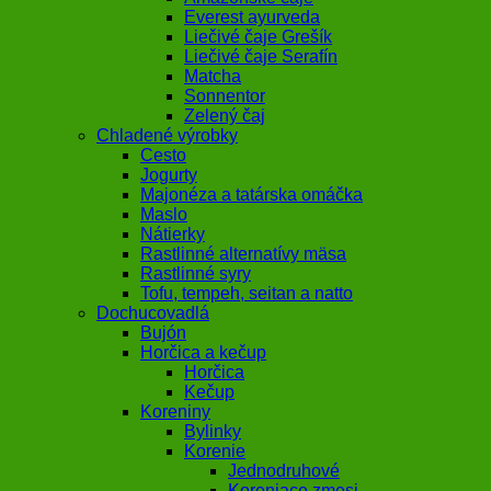
Everest ayurveda
Liečivé čaje Grešík
Liečivé čaje Serafín
Matcha
Sonnentor
Zelený čaj
Chladené výrobky
Cesto
Jogurty
Majonéza a tatárska omáčka
Maslo
Nátierky
Rastlinné alternatívy mäsa
Rastlinné syry
Tofu, tempeh, seitan a natto
Dochucovadlá
Bujón
Horčica a kečup
Horčica
Kečup
Koreniny
Bylinky
Korenie
Jednodruhové
Koreniace zmesi