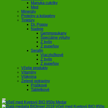
Manuka cukríky
Med
Minerály
Proteíny a kolagény
Tinktúry
Dr. Popov
Nadeje
Gemmogukany
Špeciálne výluhy
Z bylín
Z pupeňov
Serafín
Viaczložkové
Z bylín
Z pupeňov
Včelie produkty
Vitamíny
Vláknina
Zelené potraviny
Práškové
Tabletkové