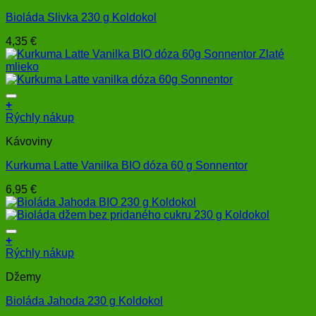
Bioláda Slivka 230 g Koldokol
4,35
€
+
Rýchly nákup
Kávoviny
Kurkuma Latte Vanilka BIO dóza 60 g Sonnentor
6,95
€
+
Rýchly nákup
Džemy
Bioláda Jahoda 230 g Koldokol