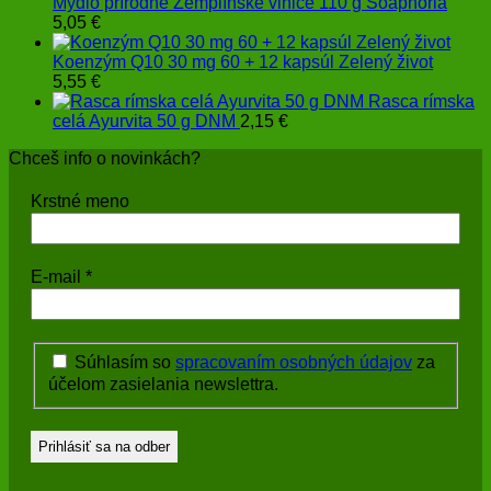
Mydlo prírodné Zemplínske vinice 110 g Soaphoria
5,05
€
Koenzým Q10 30 mg 60 + 12 kapsúl Zelený život
5,55
€
Rasca rímska
celá Ayurvita 50 g DNM
2,15
€
Chceš info o novinkách?
Krstné meno
E-mail
*
Súhlasím so
spracovaním osobných údajov
za
účelom zasielania newslettra.