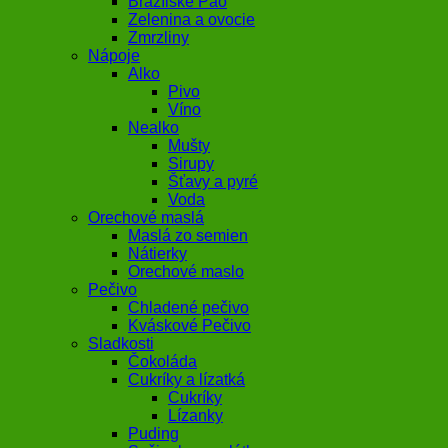
Brazílske Pao
Zelenina a ovocie
Zmrzliny
Nápoje
Alko
Pivo
Víno
Nealko
Mušty
Sirupy
Šťavy a pyré
Voda
Orechové maslá
Maslá zo semien
Nátierky
Orechové maslo
Pečivo
Chladené pečivo
Kváskové Pečivo
Sladkosti
Čokoláda
Cukríky a lízatká
Cukríky
Lízanky
Puding