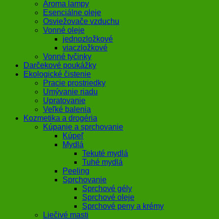
Aroma lampy
Esenciálne oleje
Osviežovače vzduchu
Vonné oleje
jednozložkové
viaczložkové
Vonné tyčinky
Darčekové poukážky
Ekologické čistenie
Pracie prostriedky
Umývanie riadu
Upratovanie
Veľké balenia
Kozmetika a drogéria
Kúpanie a sprchovanie
Kúpeľ
Mydlá
Tekuté mydlá
Tuhé mydlá
Peeling
Sprchovanie
Sprchové gély
Sprchové oleje
Sprchové peny a krémy
Liečivé masti