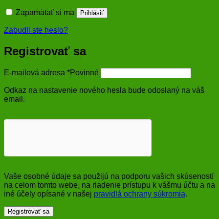
Zapamätať si ma
Prihlásiť
Zabudli ste heslo?
Registrovať sa
E-mailová adresa
*
Povinné
Odkaz na nastavenie nového hesla bude odoslaný na váš
email.
Vaše osobné údaje sa použijú na podporu vašich skúseností
na celom tomto webe, na riadenie prístupu k vášmu účtu a na
iné účely opísané v našej
pravidlá ochrany súkromia
.
Registrovať sa