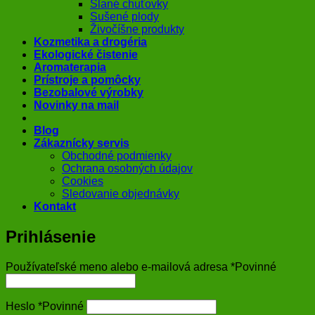
Slané chuťovky
Sušené plody
Živočíšne produkty
Kozmetika a drogéria
Ekologické čistenie
Aromaterapia
Prístroje a pomôcky
Bezobalové výrobky
Novinky na mail
Blog
Zákaznícky servis
Obchodné podmienky
Ochrana osobných údajov
Cookies
Sledovanie objednávky
Kontakt
Prihlásenie
Používateľské meno alebo e-mailová adresa
*
Povinné
Heslo
*
Povinné