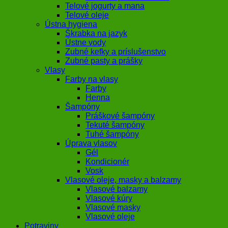
Telové jogurty a mana
Telové oleje
Ústna hygiena
Škrabka na jazyk
Ústne vody
Zubné kefky a príslušenstvo
Zubné pasty a prášky
Vlasy
Farby na vlasy
Farby
Henna
Šampóny
Práškové šampóny
Tekuté šampóny
Tuhé šampóny
Úprava vlasov
Gél
Kondicionér
Vosk
Vlasové oleje, masky a balzamy
Vlasové balzamy
Vlasové kúry
Vlasové masky
Vlasové oleje
Potraviny