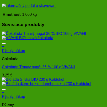
Hmotnosť
1,000 kg
Súvisiace produkty
+
Rýchly nákup
Čokoláda
Čokoláda Tmavý nugát 36 % 100 g VIVANI
3,25
€
+
Rýchly nákup
Džemy