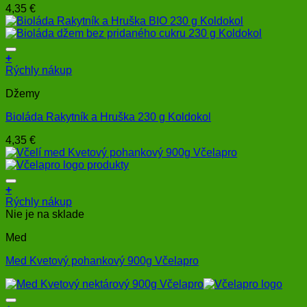
4,35
€
+
Rýchly nákup
Džemy
Bioláda Rakytník a Hruška 230 g Koldokol
4,35
€
+
Rýchly nákup
Nie je na sklade
Med
Med Kvetový pohankový 900g Včelapro