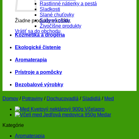
Rastlinné nátierky a pestá
Sladkosti
Slané chuťovky
Sušené plody
Žiadne produkty v košíku.
Živočíšne produkty
Vrátiť sa do obchodu
Kozmetika a drogéria
Ekologické čistenie
Aromaterapia
Prístroje a pomôcky
Bezobalové výrobky
Domov
/
Potraviny
/
Dochucovadlá
/
Sladidlá
/
Med
Kategórie
Aromaterapia