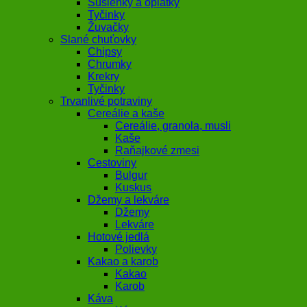
Sušienky a oplátky
Tyčinky
Žuvačky
Slané chuťovky
Chipsy
Chrumky
Krekry
Tyčinky
Trvanlivé potraviny
Cereálie a kaše
Cereálie, granola, musli
Kaše
Raňajkové zmesi
Cestoviny
Bulgur
Kuskus
Džemy a lekváre
Džemy
Lekváre
Hotové jedlá
Polievky
Kakao a karob
Kakao
Karob
Káva