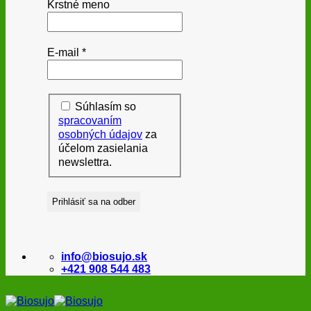
Krstné meno
E-mail
*
Súhlasím so
spracovaním
osobných údajov
za
účelom zasielania
newslettra.
info@biosujo.sk
+421 908 544 483