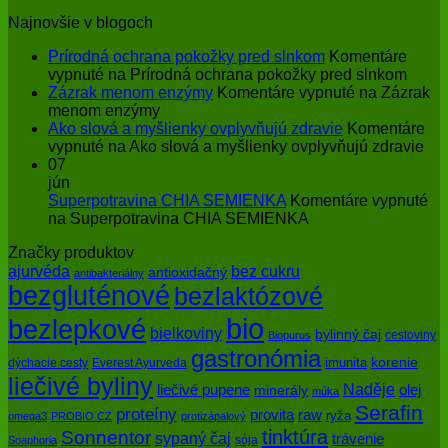
Najnovšie v blogoch
Prírodná ochrana pokožky pred slnkom
Komentáre
vypnuté
na Prírodná ochrana pokožky pred slnkom
Zázrak menom enzýmy
Komentáre vypnuté
na Zázrak
menom enzýmy
Ako slová a myšlienky ovplyvňujú zdravie
Komentáre
vypnuté
na Ako slová a myšlienky ovplyvňujú zdravie
07
jún
Superpotravina CHIA SEMIENKA
Komentáre vypnuté
na Superpotravina CHIA SEMIENKA
Značky produktov
bez cukru
ajurvéda
antioxidačný
antibakteriálny
bezgluténové
bezlaktózové
bio
bezlepkové
bielkoviny
bylinný čaj
cestoviny
Biopurus
gastronómia
imunita
korenie
dýchacie cesty
Everest Ayurveda
liečivé byliny
Naděje
olej
liečivé pupene
minerály
múka
Serafin
proteíny
raw
provita
ryža
omega3
PROBIO CZ
protizápalový
tinktúra
Sonnentor
sypaný čaj
trávenie
sója
Soaphoria