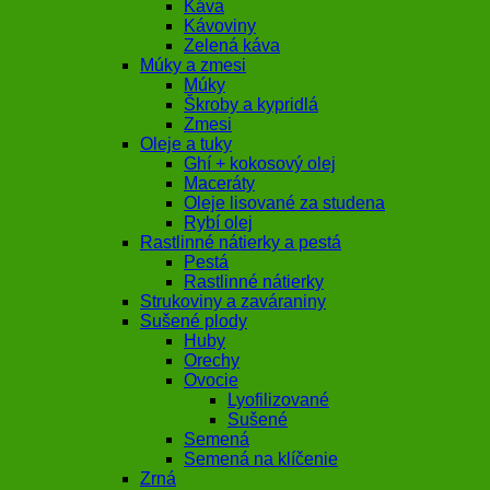
Káva
Kávoviny
Zelená káva
Múky a zmesi
Múky
Škroby a kypridlá
Zmesi
Oleje a tuky
Ghí + kokosový olej
Maceráty
Oleje lisované za studena
Rybí olej
Rastlinné nátierky a pestá
Pestá
Rastlinné nátierky
Strukoviny a zaváraniny
Sušené plody
Huby
Orechy
Ovocie
Lyofilizované
Sušené
Semená
Semená na klíčenie
Zrná