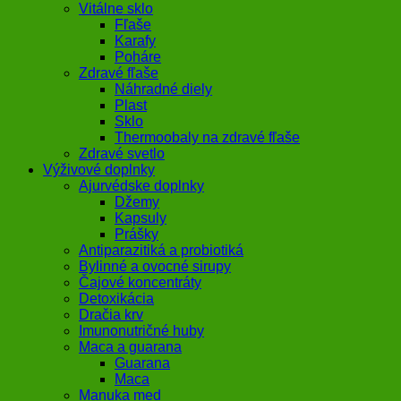
Vitálne sklo
Fľaše
Karafy
Poháre
Zdravé fľaše
Náhradné diely
Plast
Sklo
Thermoobaly na zdravé fľaše
Zdravé svetlo
Výživové doplnky
Ajurvédske doplnky
Džemy
Kapsuly
Prášky
Antiparazitiká a probiotiká
Bylinné a ovocné sirupy
Čajové koncentráty
Detoxikácia
Dračia krv
Imunonutričné huby
Maca a guarana
Guarana
Maca
Manuka med