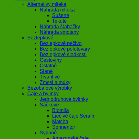
Alternatívy mlieka
Náhrada mlieka
Sušené
Tekuté
Náhrada šľahačky
Náhrada smotany
Bezlepkové
Bezlepkové pečivo
Bezlepkové polotovary
Bezlepkové sladkosti
Cestoviny
Ostatné
Slané
Trvanlivé
Zmesi a múky
Bezobalové výrobky
Čaje a bylinky
Jednodruhové bylinky
Sáčkové
Biomila
Liečivé čaje Serafin
Matcha
Sonnentor
Sypané
Amazonské čaje