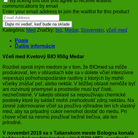
By ticking this box you agree to receive waitlist
communications by email
Enter your email address to join the waitlist for this product
Dajte mi vedieť, keď bude na sklade
Kategória:
Med
Značky:
bio
,
Medar
,
Slovensko
,
včelí med
Popis
Ďalšie informácie
Včelí med Kvetový BIO 950g Medar
Rozdiel oproti iným medom je v tom, že BIOmed sa môže
produkovať, len v oblastiach kde sa v dolete včiel intenzívne
nepestujú poľnohospodárske rastliny z ktorých by mohli
včielky znášať peľ, alebo nektár. V bližšej oblasti nemôže byť
ani rozvinutý priemysel a prostredie musí byť čisté,
neznečistené. V takejto oblasti sa nepoužívaju chemické
postreky ktoré by taktiež mohli znehodnotiť zdroj nektáru. Na
zimné zakrmovanie včiel sa používa výhradne len ich vlastný
med, aby sa prípadný cukor nemohol dostať do medu. Pri
chove včiel sa nesmú používať bežné liečiva, ale len
prírodné.
V novembri 2019 sa v Talianskom meste Bologna konala