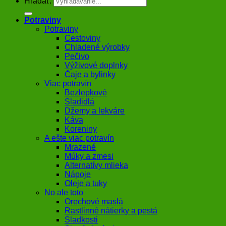
Hľadať:
Potraviny
Potraviny
Cestoviny
Chladené výrobky
Pečivo
Výživové doplnky
Čaje a bylinky
Viac potravín
Bezlepkové
Sladidlá
Džemy a lekváre
Káva
Koreniny
A ešte viac potravín
Mrazené
Múky a zmesi
Alternatívy mlieka
Nápoje
Oleje a tuky
No ale toto
Orechové maslá
Rastlinné nátierky a pestá
Sladkosti