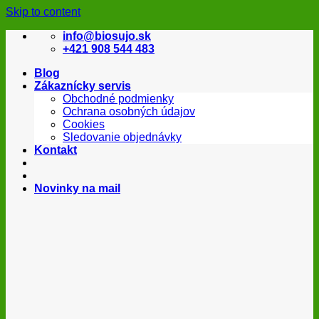
Skip to content
info@biosujo.sk
+421 908 544 483
Blog
Zákaznícky servis
Obchodné podmienky
Ochrana osobných údajov
Cookies
Sledovanie objednávky
Kontakt
Novinky na mail