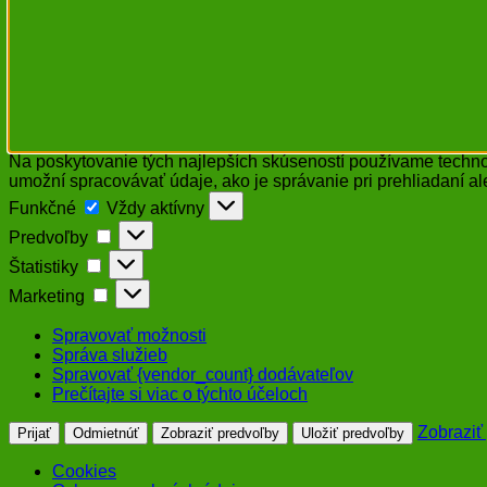
Na poskytovanie tých najlepších skúseností používame technol
umožní spracovávať údaje, ako je správanie pri prehliadaní al
Funkčné
Funkčné
Vždy aktívny
Predvoľby
Predvoľby
Štatistiky
Štatistiky
Marketing
Marketing
Spravovať možnosti
Správa služieb
Spravovať {vendor_count} dodávateľov
Prečítajte si viac o týchto účeloch
Zobraziť
Prijať
Odmietnúť
Zobraziť predvoľby
Uložiť predvoľby
Cookies