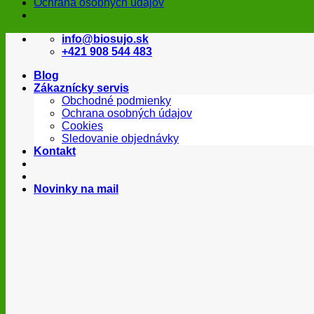
Ochrana osobných údajov
Skip
info@biosujo.sk
to
+421 908 544 483
content
Blog
Zákaznícky servis
Obchodné podmienky
Ochrana osobných údajov
Cookies
Sledovanie objednávky
Kontakt
Novinky na mail