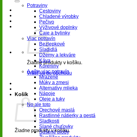
Potraviny
Cestoviny
Chladené výrobky
Pečivo
Výživové doplnky
Čaje a bylinky
Viac potravín
Bezlepkové
Sladidlá
Džemy a lekváre
Káva
Žiadne produkty v košíku.
Koreniny
A ešte viac potravín
Vrátiť sa do obchodu
Mrazené
Múky a zmesi
Alternatívy mlieka
Nápoje
Košík
Oleje a tuky
No ale toto
Orechové maslá
Rastlinné nátierky a pestá
Sladkosti
Slané chuťovky
Žiadne produkty v košíku.
Sušené plody