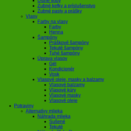
Ústne vody
Zubné kefky a príslušenstvo
Zubné pasty a prášky
Vlasy
Farby na vlasy
Farby
Henna
Šampóny
Práškové šampóny
Tekuté šampóny
Tuhé šampóny
Úprava vlasov
Gél
Kondicionér
Vosk
Vlasové oleje, masky a balzamy
Vlasové balzamy
Vlasové kúry
Vlasové masky
Vlasové oleje
Potraviny
Alternatívy mlieka
Náhrada mlieka
Sušené
Tekuté