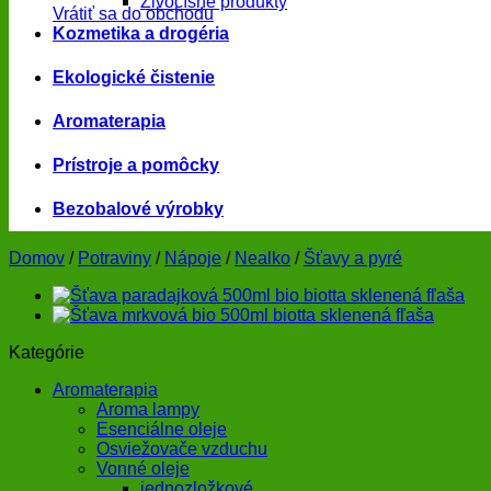
Živočíšne produkty
Vrátiť sa do obchodu
Kozmetika a drogéria
Ekologické čistenie
Aromaterapia
Prístroje a pomôcky
Bezobalové výrobky
Domov
/
Potraviny
/
Nápoje
/
Nealko
/
Šťavy a pyré
Kategórie
Aromaterapia
Aroma lampy
Esenciálne oleje
Osviežovače vzduchu
Vonné oleje
jednozložkové