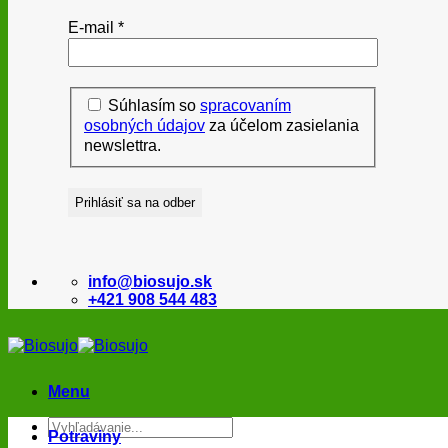
E-mail
*
Súhlasím so
spracovaním
osobných údajov
za účelom zasielania
newslettra.
info@biosujo.sk
+421 908 544 483
Menu
Hľadať:
Potraviny