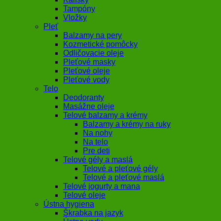
Tampóny
Vložky
Pleť
Balzamy na pery
Kozmetické pomôcky
Odličovacie oleje
Pleťové masky
Pleťové oleje
Pleťové vody
Telo
Deodoranty
Masážne oleje
Telové balzamy a krémy
Balzamy a krémy na ruky
Na nohy
Na telo
Pre deti
Telové gély a maslá
Telové a pleťové gély
Telové a pleťové maslá
Telové jogurty a mana
Telové oleje
Ústna hygiena
Škrabka na jazyk