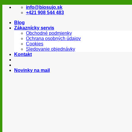
Skip
info@biosujo.sk
to
+421 908 544 483
content
Blog
Zákaznícky servis
Obchodné podmienky
Ochrana osobných údajov
Cookies
Sledovanie objednávky
Kontakt
Novinky na mail