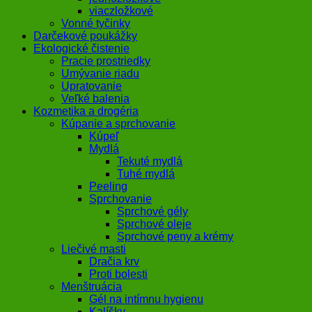
viaczložkové
Vonné tyčinky
Darčekové poukážky
Ekologické čistenie
Pracie prostriedky
Umývanie riadu
Upratovanie
Veľké balenia
Kozmetika a drogéria
Kúpanie a sprchovanie
Kúpeľ
Mydlá
Tekuté mydlá
Tuhé mydlá
Peeling
Sprchovanie
Sprchové gély
Sprchové oleje
Sprchové peny a krémy
Liečivé masti
Dračia krv
Proti bolesti
Menštruácia
Gél na intímnu hygienu
Kalíšky