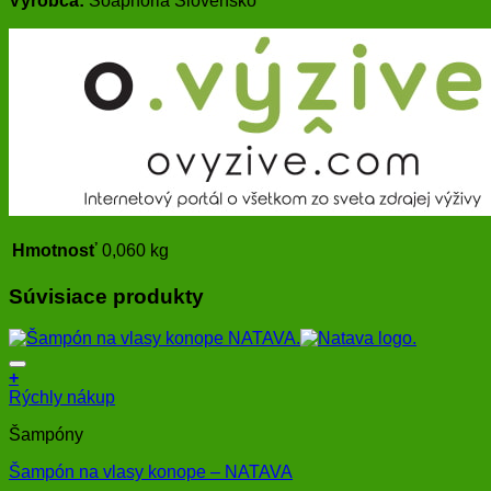
Výrobca:
Soaphoria Slovensko
Hmotnosť
0,060 kg
Súvisiace produkty
+
Rýchly nákup
Šampóny
Šampón na vlasy konope – NATAVA