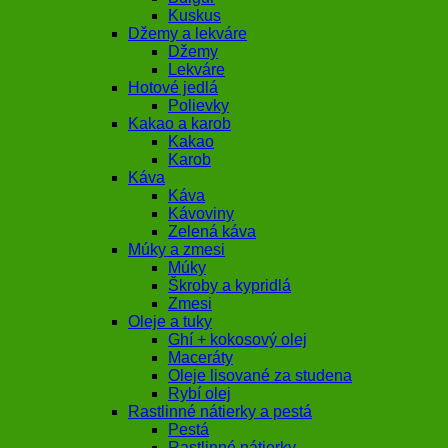
Kuskus
Džemy a lekváre
Džemy
Lekváre
Hotové jedlá
Polievky
Kakao a karob
Kakao
Karob
Káva
Káva
Kávoviny
Zelená káva
Múky a zmesi
Múky
Škroby a kypridlá
Zmesi
Oleje a tuky
Ghí + kokosový olej
Maceráty
Oleje lisované za studena
Rybí olej
Rastlinné nátierky a pestá
Pestá
Rastlinné nátierky