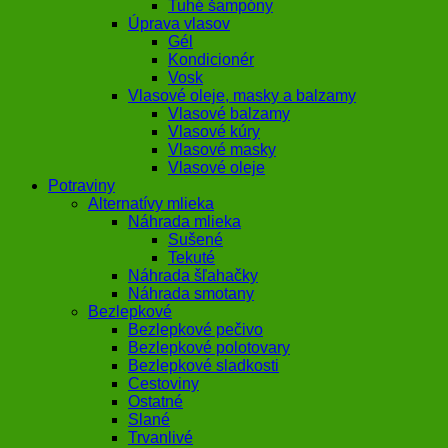
Tuhé šampóny
Úprava vlasov
Gél
Kondicionér
Vosk
Vlasové oleje, masky a balzamy
Vlasové balzamy
Vlasové kúry
Vlasové masky
Vlasové oleje
Potraviny
Alternatívy mlieka
Náhrada mlieka
Sušené
Tekuté
Náhrada šľahačky
Náhrada smotany
Bezlepkové
Bezlepkové pečivo
Bezlepkové polotovary
Bezlepkové sladkosti
Cestoviny
Ostatné
Slané
Trvanlivé