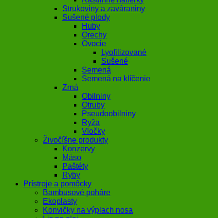
Strukoviny a zaváraniny
Sušené plody
Huby
Orechy
Ovocie
Lyofilizované
Sušené
Semená
Semená na klíčenie
Zrná
Obilniny
Otruby
Pseudoobilniny
Ryža
Vločky
Živočíšne produkty
Konzervy
Mäso
Paštéty
Ryby
Prístroje a pomôcky
Bambusové poháre
Ekoplasty
Konvičky na výplach nosa