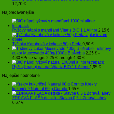
12,70
€
Najpredávanejšie
Ryžový nápoj s mandľami Vitariz BIO 1 L Alinor
2,15
€
Tyčinka Karobová v kokose 50 g Perla
0,80
€
Trstinový
cukor Muscovado 400g/1000g BioNebio
2,25
€
–
4,30
€
Price range: 2,25 € through 4,30 €
Ryžový nápoj natural Vitariz BIO 1 L Alinor
1,95
€
Najlepšie hodnotené
Krekry
kukuričné Natural 60 g Cornito
1,65
€
ZDRAVÁ FĽAŠA detská - Stavba 0,5 L Zdravá lahev
6,67
€