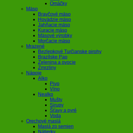
Omáčky
Mäso
Bravčové mäso
Hovädzie mäso
Jahňacie mäso
Kuracie mäso
Mäsové výrobky
Morčacie mäso
Mrazené
Bezlepkové Turčianske pirohy
Brazílske Pao
Zelenina a ovocie
Zmrzliny
Nápoje
Alko
Pivo
Víno
Nealko
Mušty
Sirupy
Šťavy a pyré
Voda
Orechové maslá
Maslá zo semien
Nátierky