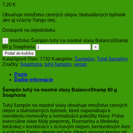
7,20
€
Obsahuje množstvo cenných olejov, blahodárnych byliniek
ako aj vzácny Yangu olej.
Dostupné na objednávku
množstvo Šampón tuhý na mastné vlasy BalancoShamp
60 g Soaphoria
Pridať do košíka
Katalógové číslo:
7732
Kategórie:
Šampóny
,
Tuhé šampóny
Značky:
Soaphoria
,
tuhý šampón
,
vegan
Popis
Ďalšie informácie
Šampón tuhý na mastné vlasy BalancoShamp 60 g
Soaphoria
Tuhý šampón na mastné vlasy obsahuje množstvo cenných
olejov a blahodarných byliniek, ktoré napomáhajú k
navráteniu rovnováhy a normalizácii pokožky hlavy. Práve
esenciálne oleje Mäty piepornej, Rozmarínu a Medovky
lekárskej v kombinácii s ricínovým olejom, bentonitovým ílom
a vzácnym Yangu olejom vyčaria zdravú vlasovú korunu od