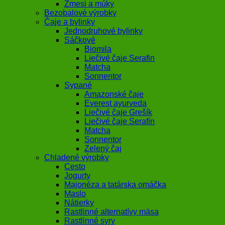
Zmesi a múky
Bezobalové výrobky
Čaje a bylinky
Jednodruhové bylinky
Sáčkové
Biomila
Liečivé čaje Serafin
Matcha
Sonnentor
Sypané
Amazonské čaje
Everest ayurveda
Liečivé čaje Grešík
Liečivé čaje Serafín
Matcha
Sonnentor
Zelený čaj
Chladené výrobky
Cesto
Jogurty
Majonéza a tatárska omáčka
Maslo
Nátierky
Rastlinné alternatívy mäsa
Rastlinné syry