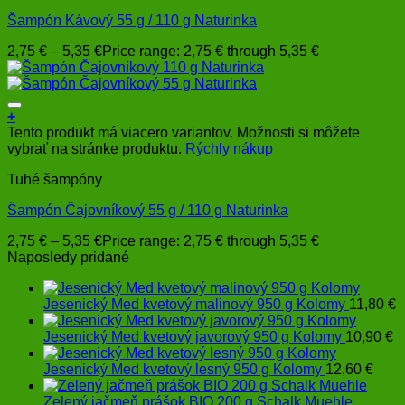
Šampón Kávový 55 g / 110 g Naturinka
2,75
€
–
5,35
€
Price range: 2,75 € through 5,35 €
+
Tento produkt má viacero variantov. Možnosti si môžete
vybrať na stránke produktu.
Rýchly nákup
Tuhé šampóny
Šampón Čajovníkový 55 g / 110 g Naturinka
2,75
€
–
5,35
€
Price range: 2,75 € through 5,35 €
Naposledy pridané
Jesenický Med kvetový malinový 950 g Kolomy
11,80
€
Jesenický Med kvetový javorový 950 g Kolomy
10,90
€
Jesenický Med kvetový lesný 950 g Kolomy
12,60
€
Zelený jačmeň prášok BIO 200 g Schalk Muehle