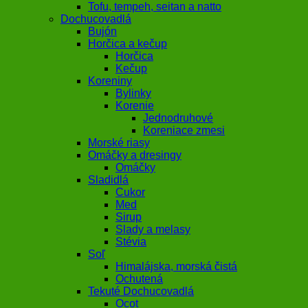
Tofu, tempeh, seitan a natto
Dochucovadlá
Bujón
Horčica a kečup
Horčica
Kečup
Koreniny
Bylinky
Korenie
Jednodruhové
Koreniace zmesi
Morské riasy
Omáčky a dresingy
Omáčky
Sladidlá
Cukor
Med
Sirup
Slady a melasy
Stévia
Soľ
Himalájska, morská čistá
Ochutená
Tekuté Dochucovadlá
Ocot