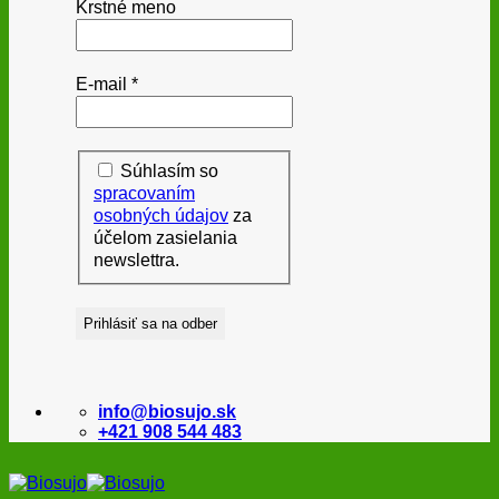
Krstné meno
E-mail
*
Súhlasím so
spracovaním
osobných údajov
za
účelom zasielania
newslettra.
info@biosujo.sk
+421 908 544 483