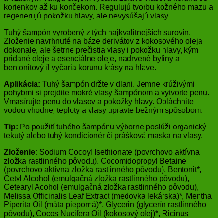
korienkov až ku končekom. Regulujú tvorbu kožného mazu a
regenerujú pokožku hlavy, ale nevysúšajú vlasy.
Tuhý šampón vyrobený z tých najkvalitnejších surovín.
Zloženie navrhnuté na báze derivátov z kokosového oleja
dokonale, ale šetrne prečistia vlasy i pokožku hlavy, kým
pridané oleje a esenciálne oleje, nadrvené byliny a
bentonitový íl vyčaria korunu krásy na hlave.
Aplikácia:
Tuhý šampón držte v dlani. Jemne krúživými
pohybmi si prejdite mokré vlasy šampónom a vytvorte penu.
Vmasírujte penu do vlasov a pokožky hlavy. Opláchnite
vodou vhodnej teploty a vlasy upravte bežným spôsobom.
Tip:
Po použití tuhého šampónu výborne poslúži organický
tekutý alebo tuhý kondicionér či prášková maska na vlasy.
Zloženie:
Sodium Cocoyl Isethionate (povrchovo aktívna
zložka rastlinného pôvodu), Cocomidopropyl Betaine
(povrchovo aktívna zložka rastlinného pôvodu), Bentonit*,
Cetyl Alcohol (emulgačná zložka rastlinného pôvodu),
Cetearyl Acohol (emulgačná zložka rastlinného pôvodu),
Melissa Officinalis Leaf Extract (medovka lekárska)*, Mentha
Piperita Oil (mäta pieporná)*, Glycerin (glycerín rastlinného
pôvodu), Cocos Nucifera Oil (kokosový olej)*, Ricinus