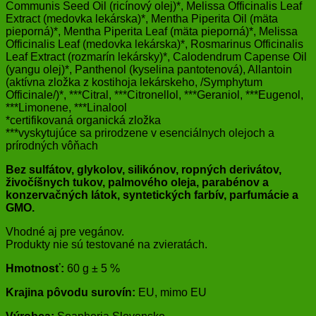
Communis Seed Oil (ricínový olej)*, Melissa Officinalis Leaf
Extract (medovka lekárska)*, Mentha Piperita Oil (mäta
pieporná)*, Mentha Piperita Leaf (mäta pieporná)*, Melissa
Officinalis Leaf (medovka lekárska)*, Rosmarinus Officinalis
Leaf Extract (rozmarín lekársky)*, Calodendrum Capense Oil
(yangu olej)*, Panthenol (kyselina pantotenová), Allantoin
(aktívna zložka z kostihoja lekárskeho, /Symphytum
Officinale/)*, ***Citral, ***Citronellol, ***Geraniol, ***Eugenol,
***Limonene, ***Linalool
*certifikovaná organická zložka
***vyskytujúce sa prirodzene v esenciálnych olejoch a
prírodných vôňach
Bez sulfátov, glykolov, silikónov, ropných derivátov,
živočíšnych tukov, palmového oleja, parabénov a
konzervačných látok, syntetických farbív, parfumácie a
GMO.
Vhodné aj pre vegánov.
Produkty nie sú testované na zvieratách.
Hmotnosť:
60 g ± 5 %
Krajina pôvodu surovín:
EU, mimo EU