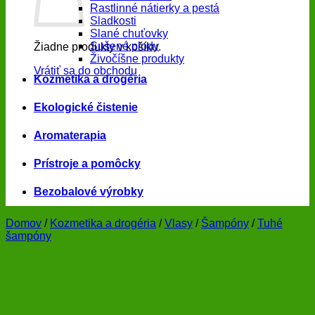
Rastlinné nátierky a pestá
Sladkosti
Slané chuťovky
Sušené plody
Žiadne produkty v košíku.
Živočíšne produkty
Vrátiť sa do obchodu
Kozmetika a drogéria
Ekologické čistenie
Aromaterapia
Prístroje a pomôcky
Bezobalové výrobky
Domov
/
Kozmetika a drogéria
/
Vlasy
/
Šampóny
/
Tuhé
šampóny