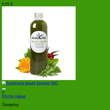
6,55
€
+
Rýchly nákup
Šampóny