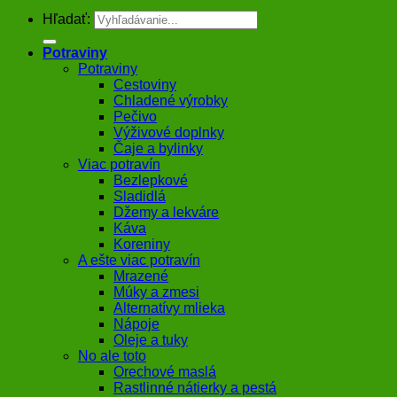
Hľadať:
Potraviny
Potraviny
Cestoviny
Chladené výrobky
Pečivo
Výživové doplnky
Čaje a bylinky
Viac potravín
Bezlepkové
Sladidlá
Džemy a lekváre
Káva
Koreniny
A ešte viac potravín
Mrazené
Múky a zmesi
Alternatívy mlieka
Nápoje
Oleje a tuky
No ale toto
Orechové maslá
Rastlinné nátierky a pestá