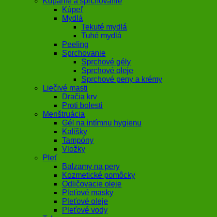
Kúpanie a sprchovanie
Kúpeľ
Mydlá
Tekuté mydlá
Tuhé mydlá
Peeling
Sprchovanie
Sprchové gély
Sprchové oleje
Sprchové peny a krémy
Liečivé masti
Dračia krv
Proti bolesti
Menštruácia
Gél na intímnu hygienu
Kalíšky
Tampóny
Vložky
Pleť
Balzamy na pery
Kozmetické pomôcky
Odličovacie oleje
Pleťové masky
Pleťové oleje
Pleťové vody