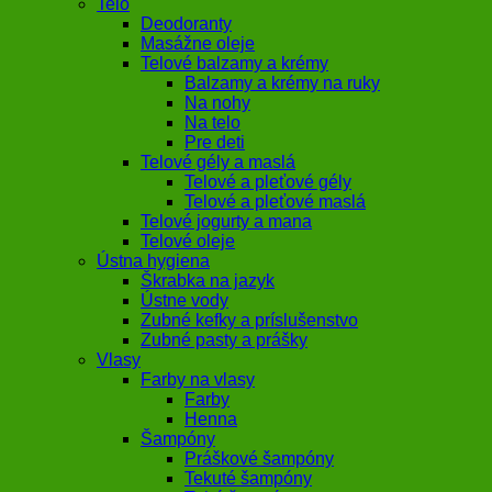
Telo
Deodoranty
Masážne oleje
Telové balzamy a krémy
Balzamy a krémy na ruky
Na nohy
Na telo
Pre deti
Telové gély a maslá
Telové a pleťové gély
Telové a pleťové maslá
Telové jogurty a mana
Telové oleje
Ústna hygiena
Škrabka na jazyk
Ústne vody
Zubné kefky a príslušenstvo
Zubné pasty a prášky
Vlasy
Farby na vlasy
Farby
Henna
Šampóny
Práškové šampóny
Tekuté šampóny