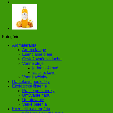
Kategórie
Aromaterapia
Aroma lampy
Esenciálne oleje
Osviežovače vzduchu
Vonné oleje
jednozložkové
viaczložkové
Vonné tyčinky
Darčekové poukážky
Ekologické čistenie
Pracie prostriedky
Umývanie riadu
Upratovanie
Veľké balenia
Kozmetika a drogéria