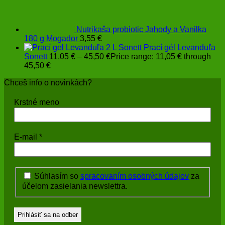
Nutrikaša probiotic Jahody a Vanilka
180 g Mogador
3,55
€
Prací gél Levanduľa
Sonett
11,05
€
–
45,50
€
Price range: 11,05 € through
45,50 €
Chceš info o novinkách?
Krstné meno
E-mail
*
Súhlasím so
spracovaním osobných údajov
za
účelom zasielania newslettra.