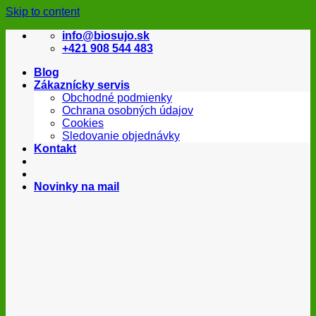
Skip to content
info@biosujo.sk
+421 908 544 483
Blog
Zákaznícky servis
Obchodné podmienky
Ochrana osobných údajov
Cookies
Sledovanie objednávky
Kontakt
Novinky na mail