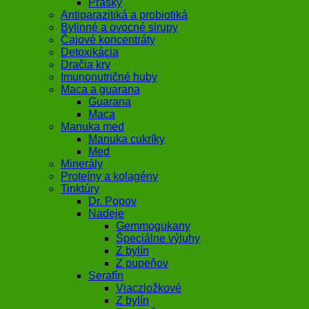
Prášky
Antiparazitiká a probiotiká
Bylinné a ovocné sirupy
Čajové koncentráty
Detoxikácia
Dračia krv
Imunonutričné huby
Maca a guarana
Guarana
Maca
Manuka med
Manuka cukríky
Med
Minerály
Proteíny a kolagény
Tinktúry
Dr. Popov
Nadeje
Gemmogukany
Špeciálne výluhy
Z bylín
Z pupeňov
Serafín
Viaczložkové
Z bylín