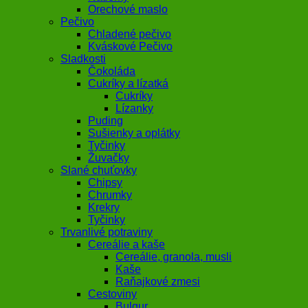
Orechové maslo
Pečivo
Chladené pečivo
Kváskové Pečivo
Sladkosti
Čokoláda
Cukríky a lízatká
Cukríky
Lízanky
Puding
Sušienky a oplátky
Tyčinky
Žuvačky
Slané chuťovky
Chipsy
Chrumky
Krekry
Tyčinky
Trvanlivé potraviny
Cereálie a kaše
Cereálie, granola, musli
Kaše
Raňajkové zmesi
Cestoviny
Bulgur