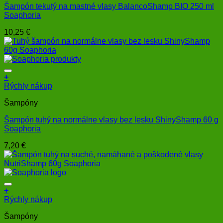
Šampón tekutý na mastné vlasy BalancoShamp BIO 250 ml
Soaphoria
10,25
€
+
Rýchly nákup
Šampóny
Šampón tuhý na normálne vlasy bez lesku ShinyShamp 60 g
Soaphoria
7,20
€
+
Rýchly nákup
Šampóny