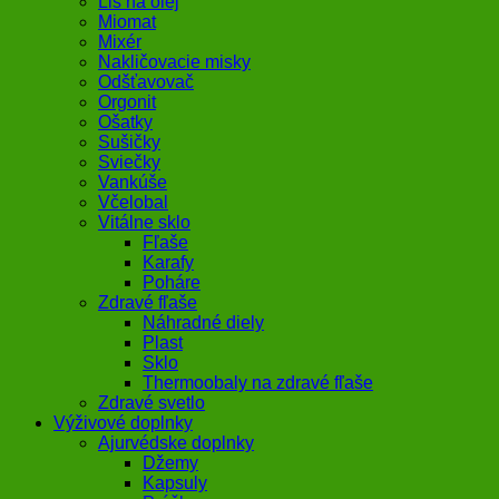
Lis na olej
Miomat
Mixér
Nakličovacie misky
Odšťavovač
Orgonit
Ošatky
Sušičky
Sviečky
Vankúše
Včelobal
Vitálne sklo
Fľaše
Karafy
Poháre
Zdravé fľaše
Náhradné diely
Plast
Sklo
Thermoobaly na zdravé fľaše
Zdravé svetlo
Výživové doplnky
Ajurvédske doplnky
Džemy
Kapsuly