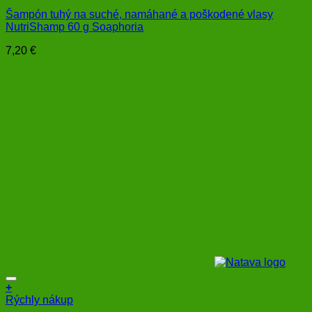
Šampón tuhý na suché, namáhané a poškodené vlasy
NutriShamp 60 g Soaphoria
7,20
€
+
Rýchly nákup