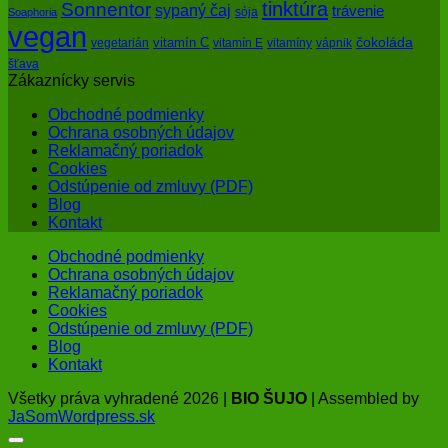
tinktúra
Sonnentor
sypaný čaj
trávenie
sója
Soaphoria
vegan
čokoláda
vitamín C
vegetarián
vitamín E
vitamíny
vápnik
šťava
Zákaznícky servis
Obchodné podmienky
Ochrana osobných údajov
Reklamačný poriadok
Cookies
Odstúpenie od zmluvy (PDF)
Blog
Kontakt
Obchodné podmienky
Ochrana osobných údajov
Reklamačný poriadok
Cookies
Odstúpenie od zmluvy (PDF)
Blog
Kontakt
Všetky práva vyhradené 2026 |
BIO ŠUJO
| Assembled by
JaSomWordpress.sk