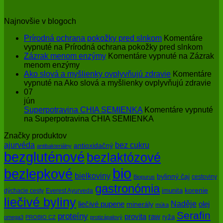
Najnovšie v blogoch
Prírodná ochrana pokožky pred slnkom
Komentáre
vypnuté
na Prírodná ochrana pokožky pred slnkom
Zázrak menom enzýmy
Komentáre vypnuté
na Zázrak
menom enzýmy
Ako slová a myšlienky ovplyvňujú zdravie
Komentáre
vypnuté
na Ako slová a myšlienky ovplyvňujú zdravie
07
jún
Superpotravina CHIA SEMIENKA
Komentáre vypnuté
na Superpotravina CHIA SEMIENKA
Značky produktov
bez cukru
ajurvéda
antioxidačný
antibakteriálny
bezgluténové
bezlaktózové
bio
bezlepkové
bielkoviny
bylinný čaj
cestoviny
Biopurus
gastronómia
imunita
korenie
dýchacie cesty
Everest Ayurveda
liečivé byliny
Naděje
olej
liečivé pupene
minerály
múka
Serafin
proteíny
raw
provita
ryža
omega3
PROBIO CZ
protizápalový