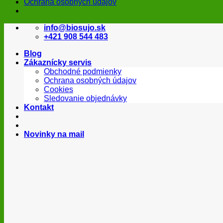
Ochrana osobných údajov
Skip
info@biosujo.sk
to
+421 908 544 483
content
Blog
Zákaznícky servis
Obchodné podmienky
Ochrana osobných údajov
Cookies
Sledovanie objednávky
Kontakt
Novinky na mail