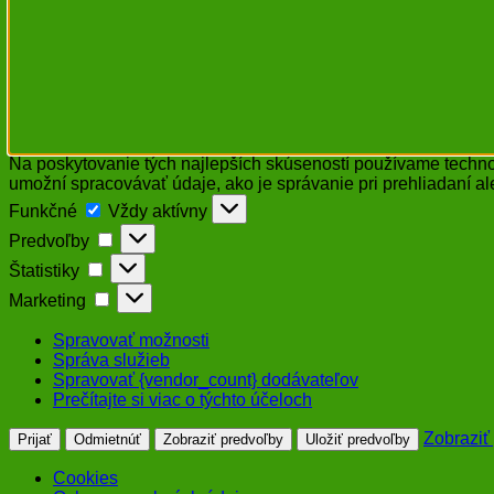
Na poskytovanie tých najlepších skúseností používame technol
umožní spracovávať údaje, ako je správanie pri prehliadaní al
Funkčné
Funkčné
Vždy aktívny
Predvoľby
Predvoľby
Štatistiky
Štatistiky
Marketing
Marketing
Spravovať možnosti
Správa služieb
Spravovať {vendor_count} dodávateľov
Prečítajte si viac o týchto účeloch
Zobraziť
Prijať
Odmietnúť
Zobraziť predvoľby
Uložiť predvoľby
Cookies