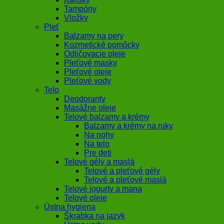
Tampóny
Vložky
Pleť
Balzamy na pery
Kozmetické pomôcky
Odličovacie oleje
Pleťové masky
Pleťové oleje
Pleťové vody
Telo
Deodoranty
Masážne oleje
Telové balzamy a krémy
Balzamy a krémy na ruky
Na nohy
Na telo
Pre deti
Telové gély a maslá
Telové a pleťové gély
Telové a pleťové maslá
Telové jogurty a mana
Telové oleje
Ústna hygiena
Škrabka na jazyk