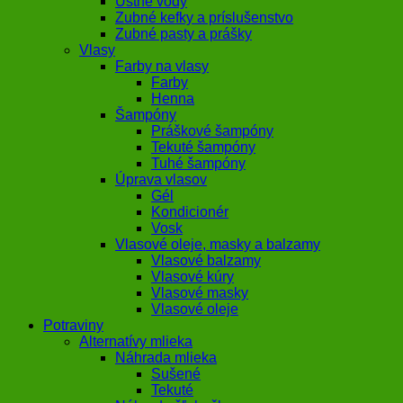
Ústne vody
Zubné kefky a príslušenstvo
Zubné pasty a prášky
Vlasy
Farby na vlasy
Farby
Henna
Šampóny
Práškové šampóny
Tekuté šampóny
Tuhé šampóny
Úprava vlasov
Gél
Kondicionér
Vosk
Vlasové oleje, masky a balzamy
Vlasové balzamy
Vlasové kúry
Vlasové masky
Vlasové oleje
Potraviny
Alternatívy mlieka
Náhrada mlieka
Sušené
Tekuté