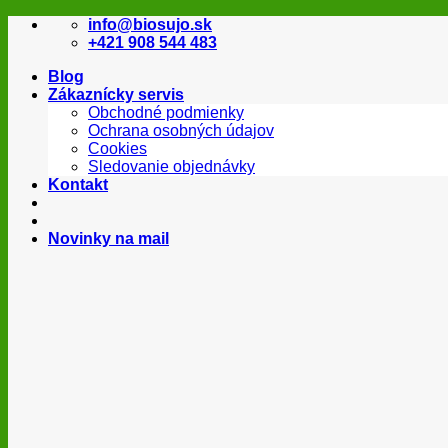
Skip
info@biosujo.sk
to
+421 908 544 483
content
Blog
Zákaznícky servis
Obchodné podmienky
Ochrana osobných údajov
Cookies
Sledovanie objednávky
Kontakt
Novinky na mail