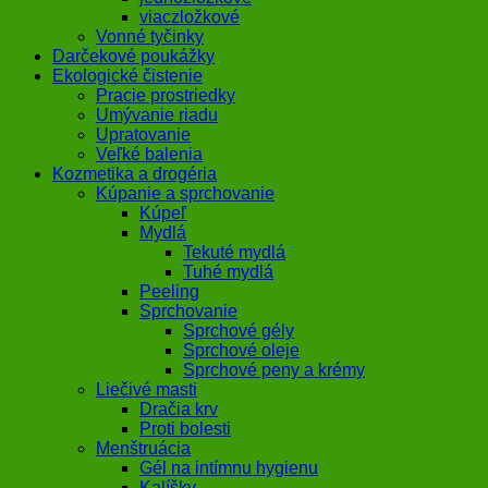
viaczložkové
Vonné tyčinky
Darčekové poukážky
Ekologické čistenie
Pracie prostriedky
Umývanie riadu
Upratovanie
Veľké balenia
Kozmetika a drogéria
Kúpanie a sprchovanie
Kúpeľ
Mydlá
Tekuté mydlá
Tuhé mydlá
Peeling
Sprchovanie
Sprchové gély
Sprchové oleje
Sprchové peny a krémy
Liečivé masti
Dračia krv
Proti bolesti
Menštruácia
Gél na intímnu hygienu
Kalíšky