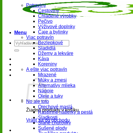
Potraviny
Cestoviny
Chladené výrobky
Pečivo
Výživové doplnky
Čaje a bylinky
Menu
Viac potravín
Hľadať:
Bezlepkové
Sladidlá
Džemy a lekváre
Káva
Koreniny
A ešte viac potravín
Mrazené
Múky a zmesi
Alternatívy mlieka
Nápoje
Oleje a tuky
No ale toto
Orechové maslá
Žiadne produkty v košíku.
Rastlinné nátierky a pestá
Sladkosti
Vrátiť sa do obchodu
Slané chuťovky
Sušené plody