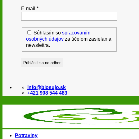
E-mail
*
Súhlasím so
spracovaním
osobných údajov
za účelom zasielania
newslettra.
info@biosujo.sk
+421 908 544 483
Potraviny