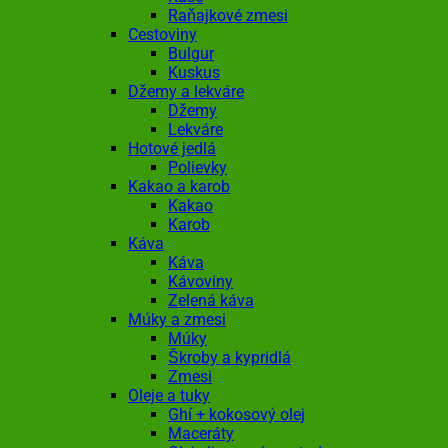
Raňajkové zmesi
Cestoviny
Bulgur
Kuskus
Džemy a lekváre
Džemy
Lekváre
Hotové jedlá
Polievky
Kakao a karob
Kakao
Karob
Káva
Káva
Kávoviny
Zelená káva
Múky a zmesi
Múky
Škroby a kypridlá
Zmesi
Oleje a tuky
Ghí + kokosový olej
Maceráty