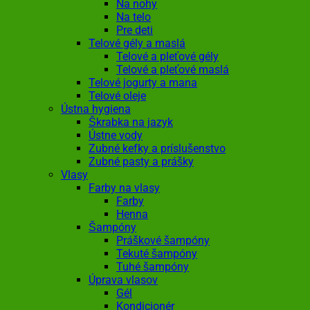
Na nohy
Na telo
Pre deti
Telové gély a maslá
Telové a pleťové gély
Telové a pleťové maslá
Telové jogurty a mana
Telové oleje
Ústna hygiena
Škrabka na jazyk
Ústne vody
Zubné kefky a príslušenstvo
Zubné pasty a prášky
Vlasy
Farby na vlasy
Farby
Henna
Šampóny
Práškové šampóny
Tekuté šampóny
Tuhé šampóny
Úprava vlasov
Gél
Kondicionér