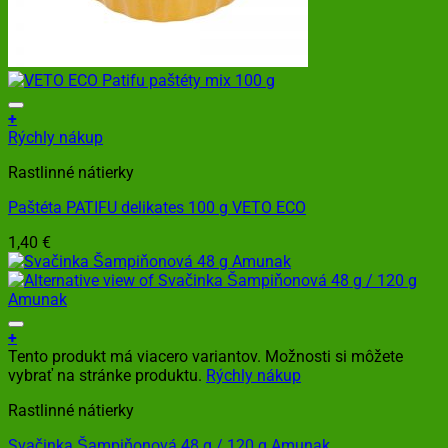
+
Rýchly nákup
Rastlinné nátierky
Paštéta PATIFU delikates 100 g VETO ECO
1,40
€
+
Tento produkt má viacero variantov. Možnosti si môžete
vybrať na stránke produktu.
Rýchly nákup
Rastlinné nátierky
Svačinka Šampiňonová 48 g / 120 g Amunak