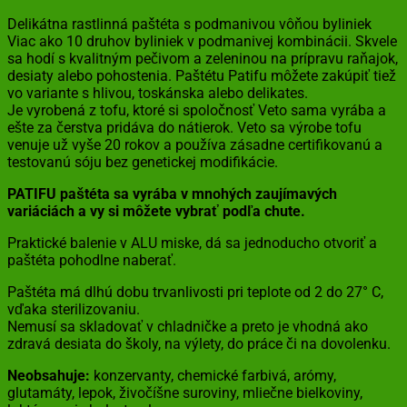
Delikátna rastlinná paštéta s podmanivou vôňou byliniek
Viac ako 10 druhov byliniek v podmanivej kombinácii. Skvele
sa hodí s kvalitným pečivom a zeleninou na prípravu raňajok,
desiaty alebo pohostenia. Paštétu Patifu môžete zakúpiť tiež
vo variante s hlivou, toskánska alebo delikates.
Je vyrobená z tofu, ktoré si spoločnosť Veto sama vyrába a
ešte za čerstva pridáva do nátierok. Veto sa výrobe tofu
venuje už vyše 20 rokov a používa zásadne certifikovanú a
testovanú sóju bez genetickej modifikácie.
PATIFU paštéta sa vyrába v mnohých zaujímavých
variáciách a vy si môžete vybrať podľa chute.
Praktické balenie v ALU miske, dá sa jednoducho otvoriť a
paštéta pohodlne naberať.
Paštéta má dlhú dobu trvanlivosti pri teplote od 2 do 27° C,
vďaka sterilizovaniu.
Nemusí sa skladovať v chladničke a preto je vhodná ako
zdravá desiata do školy, na výlety, do práce či na dovolenku.
Neobsahuje:
konzervanty, chemické farbivá, arómy,
glutamáty, lepok, živočíšne suroviny, mliečne bielkoviny,