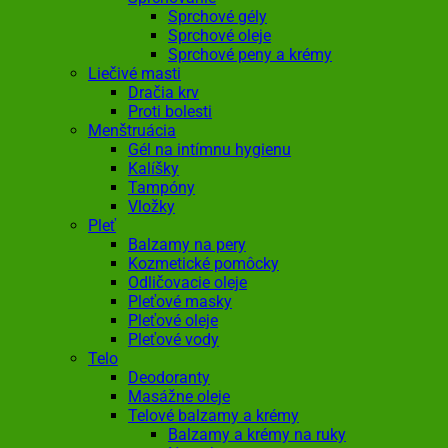
Sprchové gély
Sprchové oleje
Sprchové peny a krémy
Liečivé masti
Dračia krv
Proti bolesti
Menštruácia
Gél na intímnu hygienu
Kalíšky
Tampóny
Vložky
Pleť
Balzamy na pery
Kozmetické pomôcky
Odličovacie oleje
Pleťové masky
Pleťové oleje
Pleťové vody
Telo
Deodoranty
Masážne oleje
Telové balzamy a krémy
Balzamy a krémy na ruky