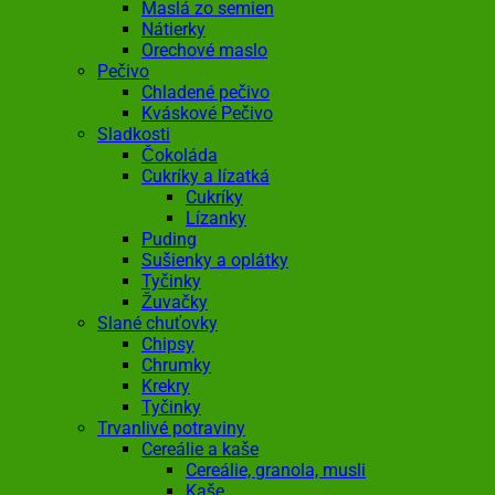
Maslá zo semien
Nátierky
Orechové maslo
Pečivo
Chladené pečivo
Kváskové Pečivo
Sladkosti
Čokoláda
Cukríky a lízatká
Cukríky
Lízanky
Puding
Sušienky a oplátky
Tyčinky
Žuvačky
Slané chuťovky
Chipsy
Chrumky
Krekry
Tyčinky
Trvanlivé potraviny
Cereálie a kaše
Cereálie, granola, musli
Kaše