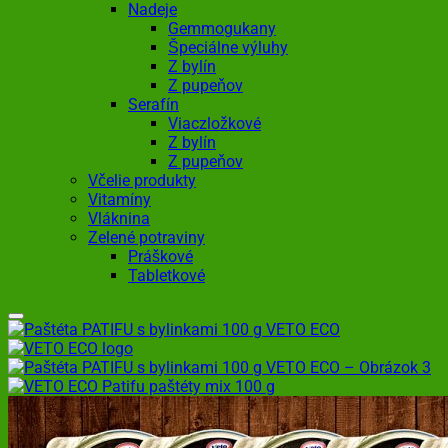
Nadeje
Gemmogukany
Špeciálne výluhy
Z bylín
Z pupeňov
Serafín
Viaczložkové
Z bylín
Z pupeňov
Včelie produkty
Vitamíny
Vláknina
Zelené potraviny
Práškové
Tabletkové