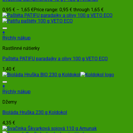
0,95
€
–
1,65
€
Price range: 0,95 € through 1,65 €
+
Rýchly nákup
Rastlinné nátierky
Paštéta PATIFU paradajky a olivy 100 g VETO ECO
1,40
€
+
Rýchly nákup
Džemy
Bioláda Hruška 230 g Koldokol
4,35
€