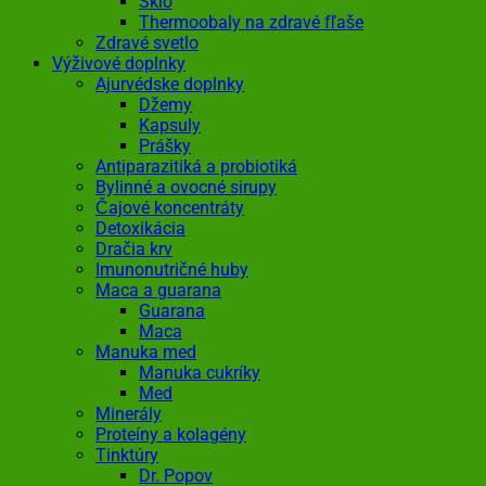
Sklo
Thermoobaly na zdravé fľaše
Zdravé svetlo
Výživové doplnky
Ajurvédske doplnky
Džemy
Kapsuly
Prášky
Antiparazitiká a probiotiká
Bylinné a ovocné sirupy
Čajové koncentráty
Detoxikácia
Dračia krv
Imunonutričné huby
Maca a guarana
Guarana
Maca
Manuka med
Manuka cukríky
Med
Minerály
Proteíny a kolagény
Tinktúry
Dr. Popov