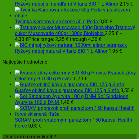
Ryžový nápoj s mandľami Vitariz BIO 1 L Alinor
2,15
€
Tyčinka Karobová v kokose 50 g Perla
0,80
€
Trstinový
cukor Muscovado 400g/1000g BioNebio
2,25
€
–
4,30
€
Price range: 2,25 € through 4,30 €
Ryžový nápoj natural Vitariz BIO 1 L Alinor
1,95
€
Najlepšie hodnotené
Kvások žitný
celozrnný BIO 30 g Provita
0,70
€
Guafee obilná káva s guaranou BIO 125 g Sinfo
8,55
€
Soľ Sindaloon
Ayurvita 100 g DNM
1,40
€
SCRAM proti vnútorným parazitom 150 kapsúl Health
Force
0,00
€
Chceš info o novinkách?