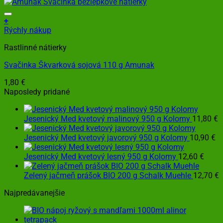
+
Rýchly nákup
Rastlinné nátierky
Svačinka Škvarková sojová 110 g Amunak
1,80
€
Naposledy pridané
Jesenický Med kvetový malinový 950 g Kolomy
11,80
€
Jesenický Med kvetový javorový 950 g Kolomy
10,90
€
Jesenický Med kvetový lesný 950 g Kolomy
12,60
€
Zelený jačmeň prášok BIO 200 g Schalk Muehle
12,70
€
Najpredávanejšie