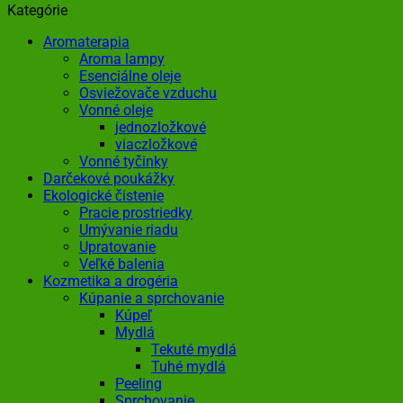
Kategórie
Aromaterapia
Aroma lampy
Esenciálne oleje
Osviežovače vzduchu
Vonné oleje
jednozložkové
viaczložkové
Vonné tyčinky
Darčekové poukážky
Ekologické čistenie
Pracie prostriedky
Umývanie riadu
Upratovanie
Veľké balenia
Kozmetika a drogéria
Kúpanie a sprchovanie
Kúpeľ
Mydlá
Tekuté mydlá
Tuhé mydlá
Peeling
Sprchovanie