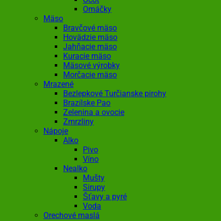
Omáčky
Mäso
Bravčové mäso
Hovädzie mäso
Jahňacie mäso
Kuracie mäso
Mäsové výrobky
Morčacie mäso
Mrazené
Bezlepkové Turčianske pirohy
Brazílske Pao
Zelenina a ovocie
Zmrzliny
Nápoje
Alko
Pivo
Víno
Nealko
Mušty
Sirupy
Šťavy a pyré
Voda
Orechové maslá