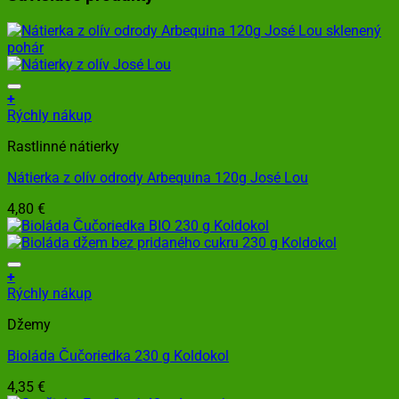
+
Rýchly nákup
Rastlinné nátierky
Nátierka z olív odrody Arbequina 120g José Lou
4,80
€
+
Rýchly nákup
Džemy
Bioláda Čučoriedka 230 g Koldokol
4,35
€