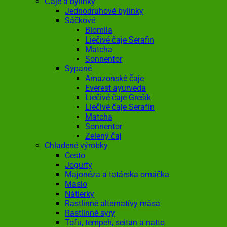
Čaje a bylinky
Jednodruhové bylinky
Sáčkové
Biomila
Liečivé čaje Serafin
Matcha
Sonnentor
Sypané
Amazonské čaje
Everest ayurveda
Liečivé čaje Grešík
Liečivé čaje Serafín
Matcha
Sonnentor
Zelený čaj
Chladené výrobky
Cesto
Jogurty
Majonéza a tatárska omáčka
Maslo
Nátierky
Rastlinné alternatívy mäsa
Rastlinné syry
Tofu, tempeh, seitan a natto