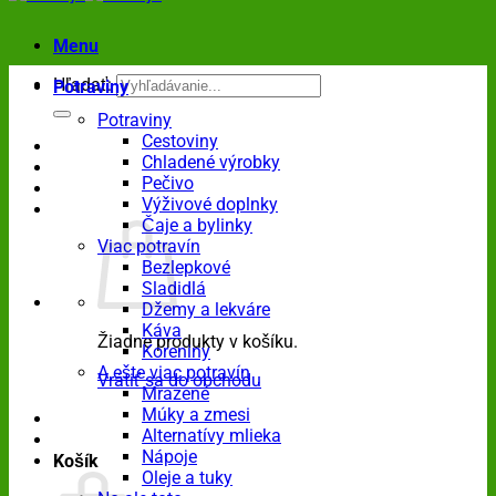
Menu
Hľadať:
Potraviny
Potraviny
Cestoviny
Chladené výrobky
Pečivo
Výživové doplnky
Čaje a bylinky
Viac potravín
Bezlepkové
Sladidlá
Džemy a lekváre
Káva
Žiadne produkty v košíku.
Koreniny
A ešte viac potravín
Vrátiť sa do obchodu
Mrazené
Múky a zmesi
Alternatívy mlieka
Nápoje
Košík
Oleje a tuky