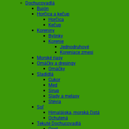
Dochucovadlá
Bujón
Horčica a kečup
Horčica
Kečup
Koreniny
Bylinky
Korenie
Jednodruhové
Koreniace zmesi
Morské riasy
Omáčky a dresingy
Omáčky
Sladidlá
Cukor
Med
Sirup
Slady a melasy
Stévia
Soľ
Himalájska, morská čistá
Ochutená
Tekuté Dochucovadlá
Ocot