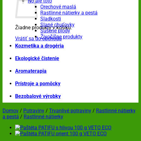
No ale toto
Orechové maslá
Rastlinné nátierky a pestá
Sladkosti
Slané chuťovky
Žiadne produkty v košíku.
Sušené plody
Živočíšne produkty
Vrátiť sa do obchodu
Kozmetika a drogéria
Ekologické čistenie
Aromaterapia
Prístroje a pomôcky
Bezobalové výrobky
Domov
/
Potraviny
/
Trvanlivé potraviny
/
Rastlinné nátierky
a pestá
/
Rastlinné nátierky