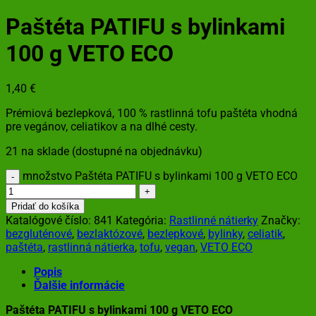
Paštéta PATIFU s bylinkami
100 g VETO ECO
1,40
€
Prémiová bezlepková, 100 % rastlinná tofu paštéta vhodná
pre vegánov, celiatikov a na dlhé cesty.
21 na sklade (dostupné na objednávku)
množstvo Paštéta PATIFU s bylinkami 100 g VETO ECO
Pridať do košíka
Katalógové číslo:
841
Kategória:
Rastlinné nátierky
Značky:
bezgluténové
,
bezlaktózové
,
bezlepkové
,
bylinky
,
celiatik
,
paštéta
,
rastlinná nátierka
,
tofu
,
vegan
,
VETO ECO
Popis
Ďalšie informácie
Paštéta PATIFU s bylinkami 100 g VETO ECO