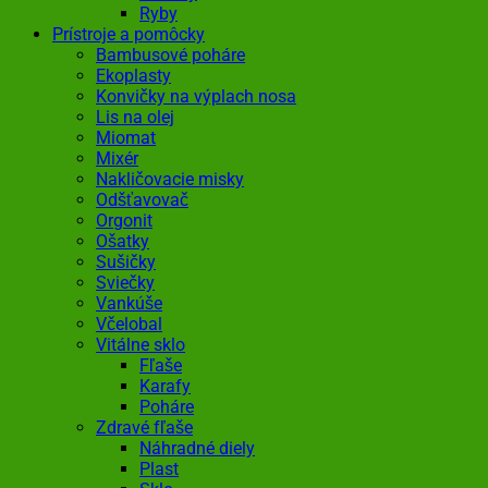
Ryby
Prístroje a pomôcky
Bambusové poháre
Ekoplasty
Konvičky na výplach nosa
Lis na olej
Miomat
Mixér
Nakličovacie misky
Odšťavovač
Orgonit
Ošatky
Sušičky
Sviečky
Vankúše
Včelobal
Vitálne sklo
Fľaše
Karafy
Poháre
Zdravé fľaše
Náhradné diely
Plast