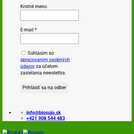
Krstné meno
E-mail
*
Súhlasím so
spracovaním osobných
údajov
za účelom
zasielania newslettra.
info@biosujo.sk
+421 908 544 483