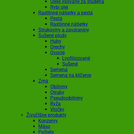
Oleje lisované za studena
Rybí olej
Rastlinné nátierky a pestá
Pestá
Rastlinné nátierky
Strukoviny a zaváraniny
Sušené plody
Huby
Orechy
Ovocie
Lyofilizované
Sušené
Semená
Semená na klíčenie
Zrná
Obilniny
Otruby
Pseudoobilniny
Ryža
Vločky
Živočíšne produkty
Konzervy
Mäso
Paštéty