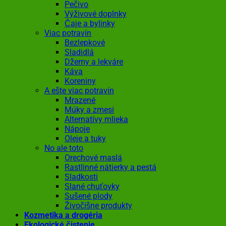
Pečivo
Výživové doplnky
Čaje a bylinky
Viac potravín
Bezlepkové
Sladidlá
Džemy a lekváre
Káva
Koreniny
A ešte viac potravín
Mrazené
Múky a zmesi
Alternatívy mlieka
Nápoje
Oleje a tuky
No ale toto
Orechové maslá
Rastlinné nátierky a pestá
Sladkosti
Slané chuťovky
Sušené plody
Živočíšne produkty
Kozmetika a drogéria
Ekologické čistenie