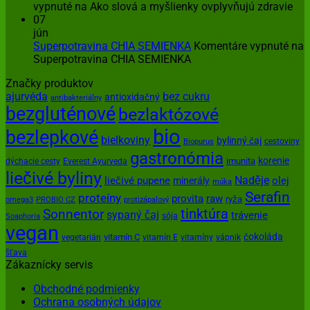
vypnuté
na Ako slová a myšlienky ovplyvňujú zdravie
07
jún
Superpotravina CHIA SEMIENKA
Komentáre vypnuté
na
Superpotravina CHIA SEMIENKA
Značky produktov
ajurvéda
bez cukru
antioxidačný
antibakteriálny
bezgluténové
bezlaktózové
bio
bezlepkové
bielkoviny
bylinný čaj
cestoviny
Biopurus
gastronómia
korenie
imunita
dýchacie cesty
Everest Ayurveda
liečivé byliny
Naděje
olej
liečivé pupene
minerály
múka
Serafin
proteíny
provita
raw
ryža
omega3
PROBIO CZ
protizápalový
tinktúra
Sonnentor
sypaný čaj
trávenie
sója
Soaphoria
vegan
čokoláda
vitamín C
vegetarián
vitamín E
vitamíny
vápnik
šťava
Zákaznícky servis
Obchodné podmienky
Ochrana osobných údajov