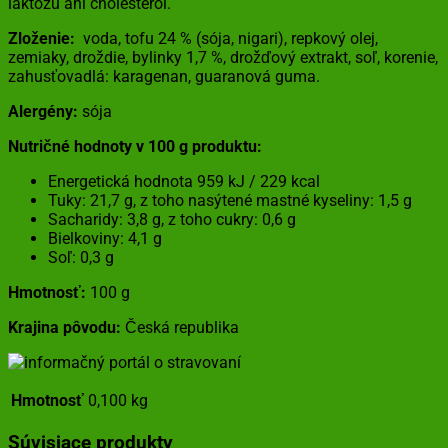
laktózu ani cholesterol.
Zloženie:
voda, tofu 24 % (sója, nigari), repkový olej,
zemiaky, droždie, bylinky 1,7 %, drožďový extrakt, soľ, korenie,
zahusťovadlá: karagenan, guaranová guma.
Alergény:
sója
Nutričné hodnoty v 100 g produktu:
Energetická hodnota 959 kJ / 229 kcal
Tuky: 21,7 g, z toho nasýtené mastné kyseliny: 1,5 g
Sacharidy: 3,8 g, z toho cukry: 0,6 g
Bielkoviny: 4,1 g
Soľ: 0,3 g
Hmotnosť:
100 g
Krajina pôvodu:
Česká republika
Hmotnosť
0,100 kg
Súvisiace produkty