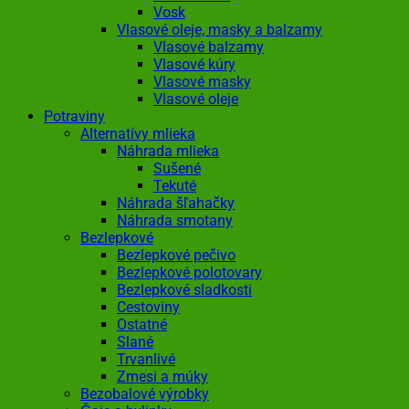
Vosk
Vlasové oleje, masky a balzamy
Vlasové balzamy
Vlasové kúry
Vlasové masky
Vlasové oleje
Potraviny
Alternatívy mlieka
Náhrada mlieka
Sušené
Tekuté
Náhrada šľahačky
Náhrada smotany
Bezlepkové
Bezlepkové pečivo
Bezlepkové polotovary
Bezlepkové sladkosti
Cestoviny
Ostatné
Slané
Trvanlivé
Zmesi a múky
Bezobalové výrobky