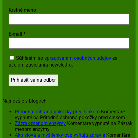
Krstné meno
E-mail
*
Súhlasím so
spracovaním osobných údajov
za
účelom zasielania newslettra.
Najnovšie v blogoch
Prírodná ochrana pokožky pred slnkom
Komentáre
vypnuté
na Prírodná ochrana pokožky pred slnkom
Zázrak menom enzýmy
Komentáre vypnuté
na Zázrak
menom enzýmy
Ako slová a myšlienky ovplyvňujú zdravie
Komentáre