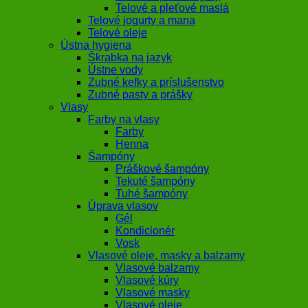
Telové a pleťové maslá
Telové jogurty a mana
Telové oleje
Ústna hygiena
Škrabka na jazyk
Ústne vody
Zubné kefky a príslušenstvo
Zubné pasty a prášky
Vlasy
Farby na vlasy
Farby
Henna
Šampóny
Práškové šampóny
Tekuté šampóny
Tuhé šampóny
Úprava vlasov
Gél
Kondicionér
Vosk
Vlasové oleje, masky a balzamy
Vlasové balzamy
Vlasové kúry
Vlasové masky
Vlasové oleje