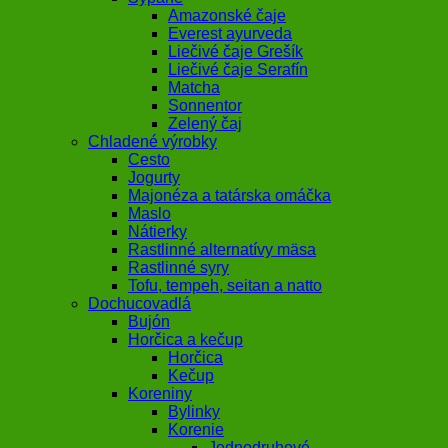
Amazonské čaje
Everest ayurveda
Liečivé čaje Grešík
Liečivé čaje Serafín
Matcha
Sonnentor
Zelený čaj
Chladené výrobky
Cesto
Jogurty
Majonéza a tatárska omáčka
Maslo
Nátierky
Rastlinné alternatívy mäsa
Rastlinné syry
Tofu, tempeh, seitan a natto
Dochucovadlá
Bujón
Horčica a kečup
Horčica
Kečup
Koreniny
Bylinky
Korenie
Jednodruhové