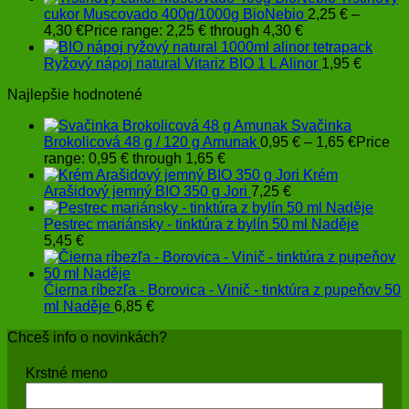
cukor Muscovado 400g/1000g BioNebio
2,25
€
–
4,30
€
Price range: 2,25 € through 4,30 €
Ryžový nápoj natural Vitariz BIO 1 L Alinor
1,95
€
Najlepšie hodnotené
Svačinka
Brokolicová 48 g / 120 g Amunak
0,95
€
–
1,65
€
Price
range: 0,95 € through 1,65 €
Krém
Arašidový jemný BIO 350 g Jori
7,25
€
Pestrec mariánsky - tinktúra z bylín 50 ml Naděje
5,45
€
Čierna ríbezľa - Borovica - Vinič - tinktúra z pupeňov 50
ml Naděje
6,85
€
Chceš info o novinkách?
Krstné meno