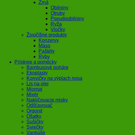
Zrná
Obilniny
Otruby
Pseudoobilniny
Ryža
Vločky
Živočíšne produkty
Konzervy
Mäso
Paštéty
Ryby
Prístroje a pomôcky
Bambusové poháre
Ekoplasty
Konvičky na výplach nosa
Lis na olej
Miomat
Mixér
Nakličovacie misky
Odšťavovač
Orgonit
Ošatky
Sušičky
Sviečky
Vankúše