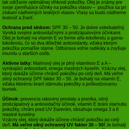
tak udržanie optimálnej vlhkosti pokožky. Olej je známy pre
svoje zjemňujúce účinky na pokožku vlasov – používa sa pri
získaní nádherných lesklých vlasov. Vlasy sa budú nádherne
lesknúť a žiariť.
Ochrana pred slnkom:
SPF 30 – 50. Je dobre vstrebateľný.
Vyniká svojimi antioxidačnými a protizápalovými účinkami.
Olej je bohatý na vitamín E vo forme alfa-tokoferolu a gama-
tokoferolu, čo sú dva dôležité antioxidanty, vďaka ktorým
pokožka pomalšie starne. Odbúrava voľne radikály a zvyšuje
imunitu u starších osôb.
Aktívne latky:
Malinový olej je plný vitamínov E a A –
vynikajúci antioxidant, omega mastných kyselín. Vzácny olej,
ktorý dokáže účinne chrániť pokožku po celý deň. Má veľmi
silný ochranný SPF faktor 30 – 50. Je bohatý na vitamín E,
vďaka ktorému braní stárnutiu pokožky a poškodzovaniu
buniek.
Účinok:
prevencia rakoviny prostaty a prsníka, silný
protizápalový a antioxidačný účinok, vitamín E bráni starnutiu
pokožky, chráni pred UV žiarením, obsahuje omega 3 a 6
mastné kyseliny
Vzácny olej, ktorý dokáže účinne chrániť pokožku po celý
deň.
Má veľmi silný ochranný UV faktor 30 – 50!
Je bohatý