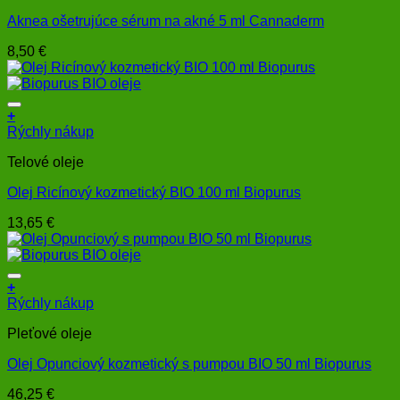
Aknea ošetrujúce sérum na akné 5 ml Cannaderm
8,50
€
+
Rýchly nákup
Telové oleje
Olej Ricínový kozmetický BIO 100 ml Biopurus
13,65
€
+
Rýchly nákup
Pleťové oleje
Olej Opunciový kozmetický s pumpou BIO 50 ml Biopurus
46,25
€