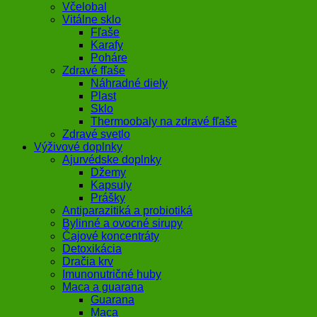
Včelobal
Vitálne sklo
Fľaše
Karafy
Poháre
Zdravé fľaše
Náhradné diely
Plast
Sklo
Thermoobaly na zdravé fľaše
Zdravé svetlo
Výživové doplnky
Ajurvédske doplnky
Džemy
Kapsuly
Prášky
Antiparazitiká a probiotiká
Bylinné a ovocné sirupy
Čajové koncentráty
Detoxikácia
Dračia krv
Imunonutričné huby
Maca a guarana
Guarana
Maca