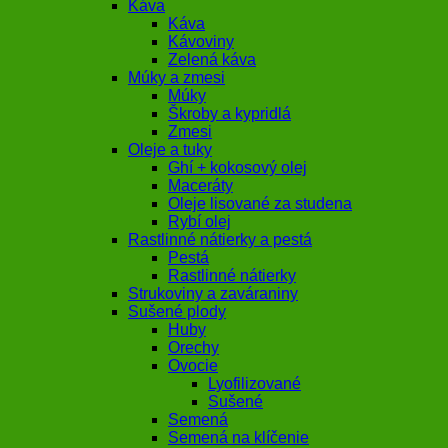
Káva
Káva
Kávoviny
Zelená káva
Múky a zmesi
Múky
Škroby a kypridlá
Zmesi
Oleje a tuky
Ghí + kokosový olej
Maceráty
Oleje lisované za studena
Rybí olej
Rastlinné nátierky a pestá
Pestá
Rastlinné nátierky
Strukoviny a zaváraniny
Sušené plody
Huby
Orechy
Ovocie
Lyofilizované
Sušené
Semená
Semená na klíčenie