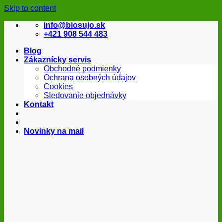
Skip to content
info@biosujo.sk
+421 908 544 483
Blog
Zákaznícky servis
Obchodné podmienky
Ochrana osobných údajov
Cookies
Sledovanie objednávky
Kontakt
Novinky na mail