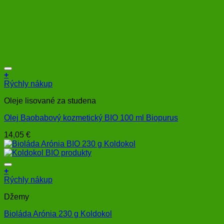
+
Rýchly nákup
Oleje lisované za studena
Olej Baobabový kozmetický BIO 100 ml Biopurus
14,05
€
+
Rýchly nákup
Džemy
Bioláda Arónia 230 g Koldokol