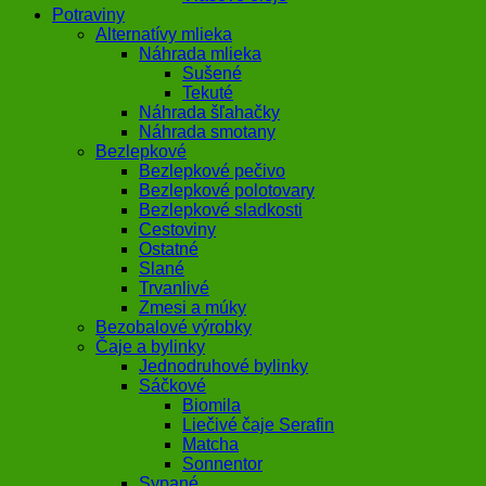
Potraviny
Alternatívy mlieka
Náhrada mlieka
Sušené
Tekuté
Náhrada šľahačky
Náhrada smotany
Bezlepkové
Bezlepkové pečivo
Bezlepkové polotovary
Bezlepkové sladkosti
Cestoviny
Ostatné
Slané
Trvanlivé
Zmesi a múky
Bezobalové výrobky
Čaje a bylinky
Jednodruhové bylinky
Sáčkové
Biomila
Liečivé čaje Serafin
Matcha
Sonnentor
Sypané