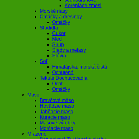
Koreniace zmesi
Morské riasy
Omáčky a dresingy
Omáčky
Sladidlá
Cukor
Med
Sirup
Slady a melasy
Stévia
Soľ
Himalájska, morská čistá
Ochutená
Tekuté Dochucovadlá
Ocot
Omáčky
Mäso
Bravčové mäso
Hovädzie mäso
Jahňacie mäso
Kuracie mäso
Mäsové výrobky
Morčacie mäso
Mrazené