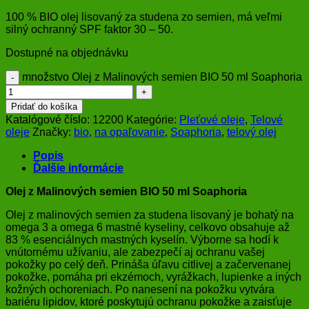
100 % BIO olej lisovaný za studena zo semien, má veľmi
silný ochranný SPF faktor 30 – 50.
Dostupné na objednávku
množstvo Olej z Malinových semien BIO 50 ml Soaphoria
Pridať do košíka
Katalógové číslo:
12200
Kategórie:
Pleťové oleje
,
Telové
oleje
Značky:
bio
,
na opaľovanie
,
Soaphoria
,
telový olej
Popis
Ďalšie informácie
Olej z Malinových semien BIO 50 ml Soaphoria
Olej z malinových semien za studena lisovaný je bohatý na
omega 3 a omega 6 mastné kyseliny, celkovo obsahuje až
83 % esenciálnych mastných kyselín. Výborne sa hodí k
vnútornému užívaniu, ale zabezpečí aj ochranu vašej
pokožky po celý deň. Prináša úľavu citlivej a začervenanej
pokožke, pomáha pri ekzémoch, vyrážkach, lupienke a iných
kožných ochoreniach. Po nanesení na pokožku vytvára
bariéru lipidov, ktoré poskytujú ochranu pokožke a zaisťuje