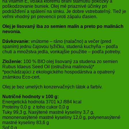
na vitamín E, vďaka ktorému bráni starnutiu pokožky a
poškodzovanie buniek. Olej mé priaznivé účinky pri
podrážďení a spálení na slnku. Je dobre vstrebateľný. Tiež je
veľmi vhodný pri prevencii proti zápalu ďasien.
Olej je lisovaný iba zo semien malín a preto po malinách
nevonia.
Dávkovanie:
vnútorne – ráno (nalačno) a večer (pred
spaním) jednu čajovou lyžičku, studená kuchyňa – podľa
chuti a množstva jedla, vonkajšie použitie – podľa potreby.
Zloženie:
100 % BIO olej lisovaný za studena zo semien
Rubus Idaeus Seed Oil (ostružina malinová)*
*pochádzajúci z ekologického hospodárstva a opatrený
známkou Eco-cert.
Olej je bez umelých konzervačných látok a farbív.
Nutričné hodnoty v 100 g:
Energetická hodnota 3701 kJ /884 kcal
Proteíny 0,0 g z toho cukor 0,0 g
Tuky 99,3 g, Nasýtené mastné kyseliny 3,7 g,
mononenasýtené mastné kyseliny 12,0 g, polynenasýtené
mastné kyseliny 83,6 g
Soľ 0 g