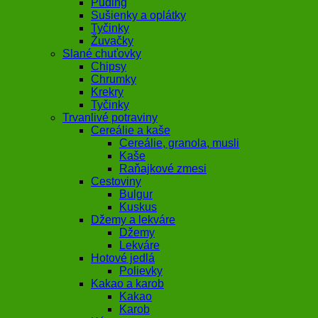
Puding
Sušienky a oplátky
Tyčinky
Žuvačky
Slané chuťovky
Chipsy
Chrumky
Krekry
Tyčinky
Trvanlivé potraviny
Cereálie a kaše
Cereálie, granola, musli
Kaše
Raňajkové zmesi
Cestoviny
Bulgur
Kuskus
Džemy a lekváre
Džemy
Lekváre
Hotové jedlá
Polievky
Kakao a karob
Kakao
Karob