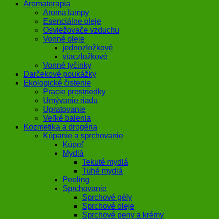
Aromaterapia
Aroma lampy
Esenciálne oleje
Osviežovače vzduchu
Vonné oleje
jednozložkové
viaczložkové
Vonné tyčinky
Darčekové poukážky
Ekologické čistenie
Pracie prostriedky
Umývanie riadu
Upratovanie
Veľké balenia
Kozmetika a drogéria
Kúpanie a sprchovanie
Kúpeľ
Mydlá
Tekuté mydlá
Tuhé mydlá
Peeling
Sprchovanie
Sprchové gély
Sprchové oleje
Sprchové peny a krémy