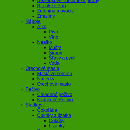
Bezlepkové Turčianske pirohy
Brazílske Pao
Zelenina a ovocie
Zmrzliny
Nápoje
Alko
Pivo
Víno
Nealko
Mušty
Sirupy
Šťavy a pyré
Voda
Orechové maslá
Maslá zo semien
Nátierky
Orechové maslo
Pečivo
Chladené pečivo
Kváskové Pečivo
Sladkosti
Čokoláda
Cukríky a lízatká
Cukríky
Lízanky