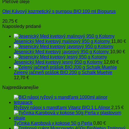
Pleťové oleje
Olej Kávový kozmetický s pumpou BIO 100 ml Biopurus
20,75
€
Naposledy pridané
Jesenický Med kvetový malinový 950 g Kolomy
11,80
€
Jesenický Med kvetový javorový 950 g Kolomy
10,90
€
Jesenický Med kvetový lesný 950 g Kolomy
12,60
€
Zelený jačmeň prášok BIO 200 g Schalk Muehle
12,70
€
Najpredávanejšie
Ryžový nápoj s mandľami Vitariz BIO 1 L Alinor
2,15
€
Tyčinka Karobová v kokose 50 g Perla
0,80
€
Trstinový