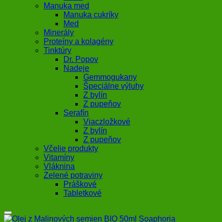
Manuka med
Manuka cukríky
Med
Minerály
Proteíny a kolagény
Tinktúry
Dr. Popov
Nadeje
Gemmogukany
Špeciálne výluhy
Z bylín
Z pupeňov
Serafín
Viaczložkové
Z bylín
Z pupeňov
Včelie produkty
Vitamíny
Vláknina
Zelené potraviny
Práškové
Tabletkové