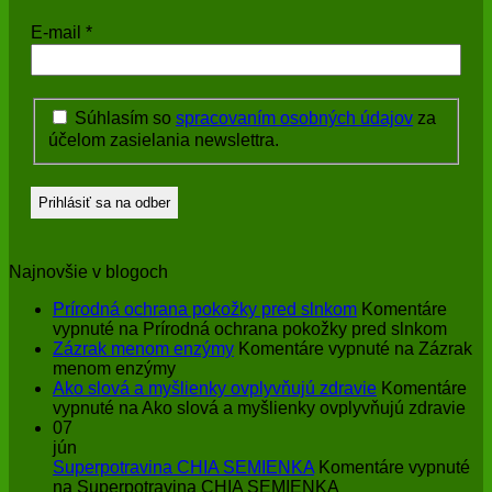
E-mail
*
Súhlasím so
spracovaním osobných údajov
za
účelom zasielania newslettra.
Najnovšie v blogoch
Prírodná ochrana pokožky pred slnkom
Komentáre
vypnuté
na Prírodná ochrana pokožky pred slnkom
Zázrak menom enzýmy
Komentáre vypnuté
na Zázrak
menom enzýmy
Ako slová a myšlienky ovplyvňujú zdravie
Komentáre
vypnuté
na Ako slová a myšlienky ovplyvňujú zdravie
07
jún
Superpotravina CHIA SEMIENKA
Komentáre vypnuté
na Superpotravina CHIA SEMIENKA