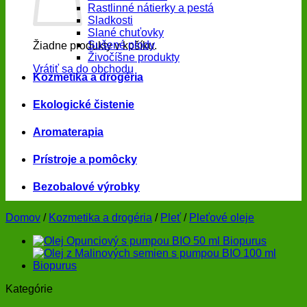
Rastlinné nátierky a pestá
Sladkosti
Slané chuťovky
Sušené plody
Žiadne produkty v košíku.
Živočíšne produkty
Vrátiť sa do obchodu
Kozmetika a drogéria
Ekologické čistenie
Aromaterapia
Prístroje a pomôcky
Bezobalové výrobky
Domov
/
Kozmetika a drogéria
/
Pleť
/
Pleťové oleje
Kategórie