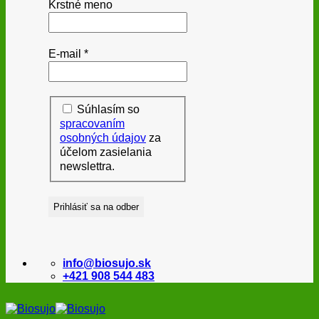
Krstné meno
E-mail
*
Súhlasím so
spracovaním
osobných údajov
za
účelom zasielania
newslettra.
info@biosujo.sk
+421 908 544 483