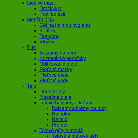
Liečivé masti
Dračia krv
Proti bolesti
Menštruácia
Gél na intímnu hygienu
Kalíšky
Tampóny
Vložky
Pleť
Balzamy na pery
Kozmetické pomôcky
Odličovacie oleje
Pleťové masky
Pleťové oleje
Pleťové vody
Telo
Deodoranty
Masážne oleje
Telové balzamy a krémy
Balzamy a krémy na ruky
Na nohy
Na telo
Pre deti
Telové gély a maslá
Telové a pleťové gély