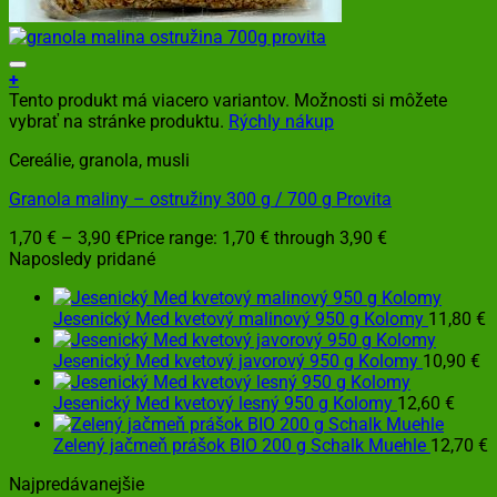
+
Tento produkt má viacero variantov. Možnosti si môžete
vybrať na stránke produktu.
Rýchly nákup
Cereálie, granola, musli
Granola maliny – ostružiny 300 g / 700 g Provita
1,70
€
–
3,90
€
Price range: 1,70 € through 3,90 €
Naposledy pridané
Jesenický Med kvetový malinový 950 g Kolomy
11,80
€
Jesenický Med kvetový javorový 950 g Kolomy
10,90
€
Jesenický Med kvetový lesný 950 g Kolomy
12,60
€
Zelený jačmeň prášok BIO 200 g Schalk Muehle
12,70
€
Najpredávanejšie