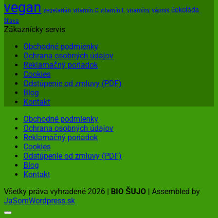
vegan
čokoláda
vitamín C
vegetarián
vitamín E
vitamíny
vápnik
šťava
Zákaznícky servis
Obchodné podmienky
Ochrana osobných údajov
Reklamačný poriadok
Cookies
Odstúpenie od zmluvy (PDF)
Blog
Kontakt
Obchodné podmienky
Ochrana osobných údajov
Reklamačný poriadok
Cookies
Odstúpenie od zmluvy (PDF)
Blog
Kontakt
Všetky práva vyhradené 2026 |
BIO ŠUJO
| Assembled by
JaSomWordpress.sk