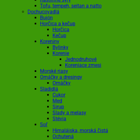
Tofu, tempeh, seitan a natto
Dochucovadlá
Bujón
Horčica a kečup
Horčica
Kečup
Koreniny
Bylinky
Korenie
Jednodruhové
Koreniace zmesi
Morské riasy
Omáčky a dresingy
Omáčky
Sladidlá
Cukor
Med
Sirup
Slady a melasy
Stévia
Soľ
Himalájska, morská čistá
Ochutená