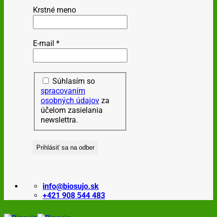
Krstné meno
E-mail
*
Súhlasím so
spracovaním
osobných údajov
za
účelom zasielania
newslettra.
info@biosujo.sk
+421 908 544 483