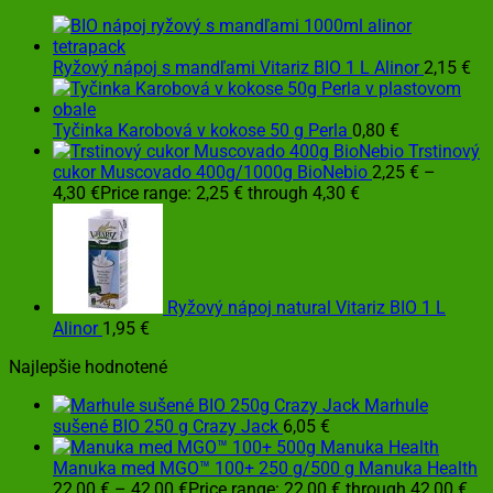
Ryžový nápoj s mandľami Vitariz BIO 1 L Alinor
2,15
€
Tyčinka Karobová v kokose 50 g Perla
0,80
€
Trstinový
cukor Muscovado 400g/1000g BioNebio
2,25
€
–
4,30
€
Price range: 2,25 € through 4,30 €
Ryžový nápoj natural Vitariz BIO 1 L
Alinor
1,95
€
Najlepšie hodnotené
Marhule
sušené BIO 250 g Crazy Jack
6,05
€
Manuka med MGO™ 100+ 250 g/500 g Manuka Health
22,00
€
–
42,00
€
Price range: 22,00 € through 42,00 €