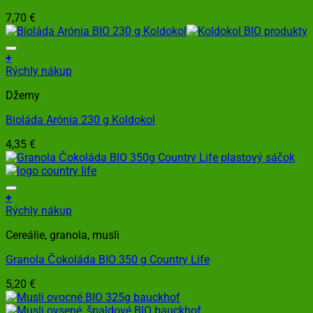
7,70
€
+
Rýchly nákup
Džemy
Bioláda Arónia 230 g Koldokol
4,35
€
+
Rýchly nákup
Cereálie, granola, musli
Granola Čokoláda BIO 350 g Country Life
5,20
€