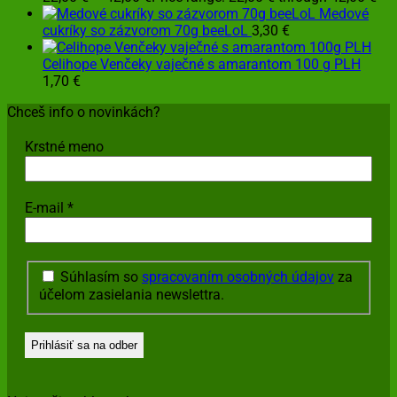
Medové
cukríky so zázvorom 70g beeLoL
3,30
€
Celihope Venčeky vaječné s amarantom 100 g PLH
1,70
€
Chceš info o novinkách?
Krstné meno
E-mail
*
Súhlasím so
spracovaním osobných údajov
za
účelom zasielania newslettra.