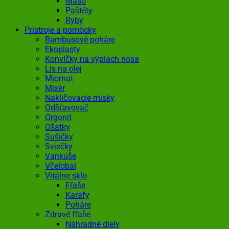
Mäso
Paštéty
Ryby
Prístroje a pomôcky
Bambusové poháre
Ekoplasty
Konvičky na výplach nosa
Lis na olej
Miomat
Mixér
Nakličovacie misky
Odšťavovač
Orgonit
Ošatky
Sušičky
Sviečky
Vankúše
Včelobal
Vitálne sklo
Fľaše
Karafy
Poháre
Zdravé fľaše
Náhradné diely