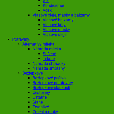
Gél
Kondicionér
Vosk
Vlasové oleje, masky a balzamy
Vlasové balzamy
Vlasové kúry
Vlasové masky
Vlasové oleje
Potraviny
Alternatívy mlieka
Náhrada mlieka
Sušené
Tekuté
Náhrada šľahačky
Náhrada smotany
Bezlepkové
Bezlepkové pečivo
Bezlepkové polotovary
Bezlepkové sladkosti
Cestoviny
Ostatné
Slané
Trvanlivé
Zmesi a múky