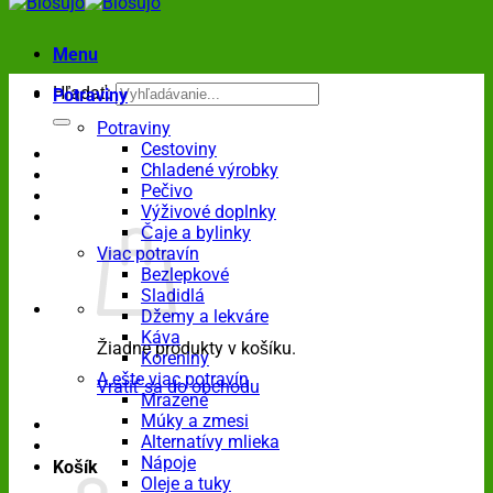
Menu
Hľadať:
Potraviny
Potraviny
Cestoviny
Chladené výrobky
Pečivo
Výživové doplnky
Čaje a bylinky
Viac potravín
Bezlepkové
Sladidlá
Džemy a lekváre
Káva
Žiadne produkty v košíku.
Koreniny
A ešte viac potravín
Vrátiť sa do obchodu
Mrazené
Múky a zmesi
Alternatívy mlieka
Nápoje
Košík
Oleje a tuky