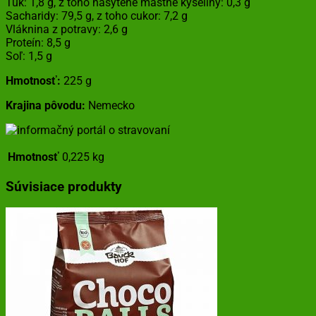
Tuk: 1,8 g, z toho nasýtené mastné kyseliny: 0,3 g
Sacharidy: 79,5 g, z toho cukor: 7,2 g
Vláknina z potravy: 2,6 g
Proteín: 8,5 g
Soľ: 1,5 g
Hmotnosť:
225 g
Krajina pôvodu:
Nemecko
Hmotnosť
0,225 kg
Súvisiace produkty