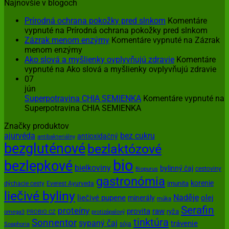
Najnovšie v blogoch
Prírodná ochrana pokožky pred slnkom
Komentáre
vypnuté
na Prírodná ochrana pokožky pred slnkom
Zázrak menom enzýmy
Komentáre vypnuté
na Zázrak
menom enzýmy
Ako slová a myšlienky ovplyvňujú zdravie
Komentáre
vypnuté
na Ako slová a myšlienky ovplyvňujú zdravie
07
jún
Superpotravina CHIA SEMIENKA
Komentáre vypnuté
na
Superpotravina CHIA SEMIENKA
Značky produktov
ajurvéda
bez cukru
antioxidačný
antibakteriálny
bezgluténové
bezlaktózové
bio
bezlepkové
bielkoviny
bylinný čaj
cestoviny
Biopurus
gastronómia
korenie
imunita
dýchacie cesty
Everest Ayurveda
liečivé byliny
Naděje
olej
liečivé pupene
minerály
múka
Serafin
proteíny
provita
raw
ryža
omega3
PROBIO CZ
protizápalový
tinktúra
Sonnentor
sypaný čaj
trávenie
sója
Soaphoria