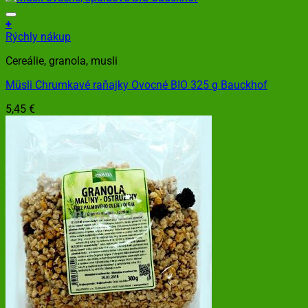
+
Rýchly nákup
Cereálie, granola, musli
Müsli Chrumkavé raňajky Ovocné BIO 325 g Bauckhof
5,45
€