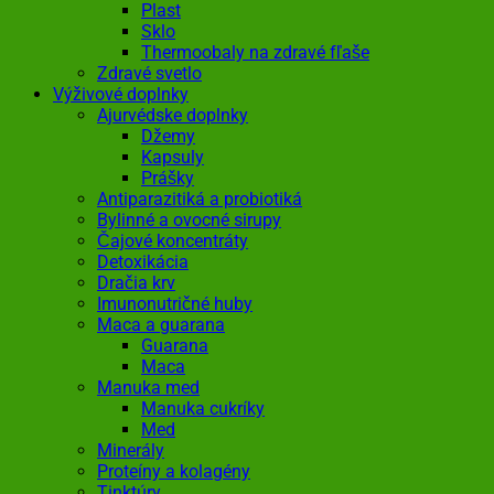
Plast
Sklo
Thermoobaly na zdravé fľaše
Zdravé svetlo
Výživové doplnky
Ajurvédske doplnky
Džemy
Kapsuly
Prášky
Antiparazitiká a probiotiká
Bylinné a ovocné sirupy
Čajové koncentráty
Detoxikácia
Dračia krv
Imunonutričné huby
Maca a guarana
Guarana
Maca
Manuka med
Manuka cukríky
Med
Minerály
Proteíny a kolagény
Tinktúry