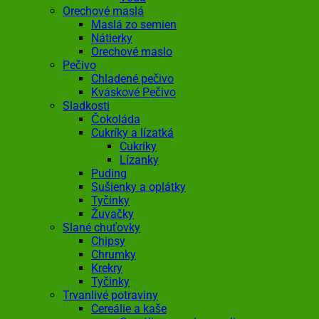
Orechové maslá
Maslá zo semien
Nátierky
Orechové maslo
Pečivo
Chladené pečivo
Kváskové Pečivo
Sladkosti
Čokoláda
Cukríky a lízatká
Cukríky
Lízanky
Puding
Sušienky a oplátky
Tyčinky
Žuvačky
Slané chuťovky
Chipsy
Chrumky
Krekry
Tyčinky
Trvanlivé potraviny
Cereálie a kaše