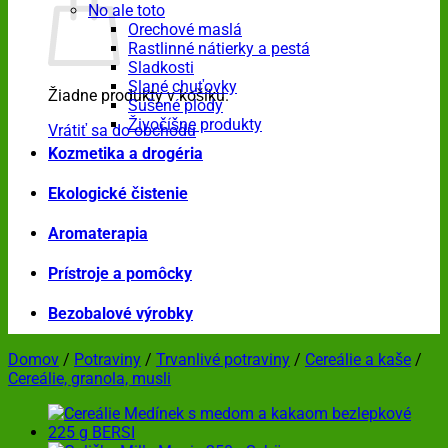
No ale toto
Orechové maslá
Rastlinné nátierky a pestá
Sladkosti
Slané chuťovky
Žiadne produkty v košíku.
Sušené plody
Živočíšne produkty
Vrátiť sa do obchodu
Kozmetika a drogéria
Ekologické čistenie
Aromaterapia
Prístroje a pomôcky
Bezobalové výrobky
Domov
/
Potraviny
/
Trvanlivé potraviny
/
Cereálie a kaše
/
Cereálie, granola, musli