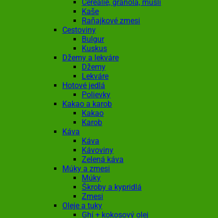
Cereálie, granola, musli
Kaše
Raňajkové zmesi
Cestoviny
Bulgur
Kuskus
Džemy a lekváre
Džemy
Lekváre
Hotové jedlá
Polievky
Kakao a karob
Kakao
Karob
Káva
Káva
Kávoviny
Zelená káva
Múky a zmesi
Múky
Škroby a kypridlá
Zmesi
Oleje a tuky
Ghí + kokosový olej