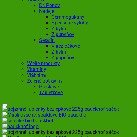
Dr. Popov
Nadeje
Gemmogukany
Špeciálne výluhy
Z bylín
Z pupeňov
Serafín
Viaczložkové
Z bylín
Z pupeňov
Včelie produkty
Vitamíny
Vláknina
Zelené potraviny
Práškové
Tabletkové