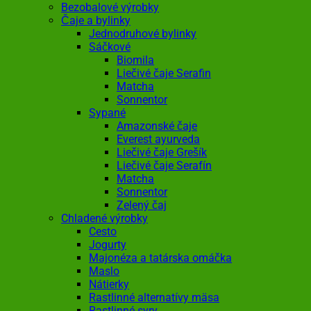
Bezobalové výrobky
Čaje a bylinky
Jednodruhové bylinky
Sáčkové
Biomila
Liečivé čaje Serafin
Matcha
Sonnentor
Sypané
Amazonské čaje
Everest ayurveda
Liečivé čaje Grešík
Liečivé čaje Serafín
Matcha
Sonnentor
Zelený čaj
Chladené výrobky
Cesto
Jogurty
Majonéza a tatárska omáčka
Maslo
Nátierky
Rastlinné alternatívy mäsa
Rastlinné syry