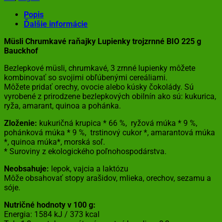
Popis
Ďalšie informácie
Müsli Chrumkavé raňajky Lupienky trojzrnné BIO 225 g
Bauckhof
Bezlepkové müsli, chrumkavé, 3 zrnné lupienky môžete
kombinovať so svojimi obľúbenými cereáliami.
Môžete pridať orechy, ovocie alebo kúsky čokolády. Sú
vyrobené z prirodzene bezlepkových obilnín ako sú: kukurica,
ryža, amarant, quinoa a pohánka.
Zloženie:
kukuričná krupica * 66 %, ryžová múka * 9 %,
pohánková múka * 9 %, trstinový cukor *, amarantová múka
*, quinoa múka*, morská soľ.
* Suroviny z ekologického poľnohospodárstva.
Neobsahuje:
lepok, vajcia a laktózu
Môže obsahovať stopy arašidov, mlieka, orechov, sezamu a
sóje.
Nutričné hodnoty v 100 g:
Energia: 1584 kJ / 373 kcal