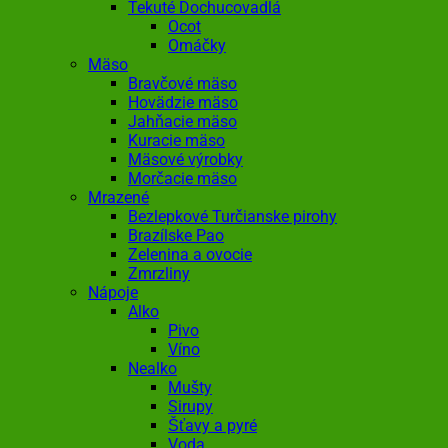
Tekuté Dochucovadlá
Ocot
Omáčky
Mäso
Bravčové mäso
Hovädzie mäso
Jahňacie mäso
Kuracie mäso
Mäsové výrobky
Morčacie mäso
Mrazené
Bezlepkové Turčianske pirohy
Brazílske Pao
Zelenina a ovocie
Zmrzliny
Nápoje
Alko
Pivo
Víno
Nealko
Mušty
Sirupy
Šťavy a pyré
Voda