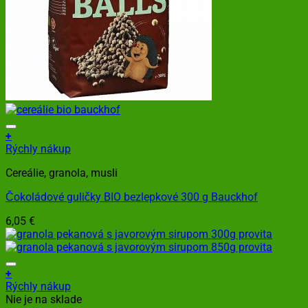
+
Rýchly nákup
Cereálie, granola, musli
Čokoládové guličky BIO bezlepkové 300 g Bauckhof
6,05
€
+
Rýchly nákup
Nie je na sklade