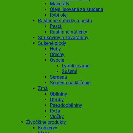
Maceráty
Oleje lisované za studena
Rybí olej
Rastlinné nátierky a pestá
Pestá
Rastlinné nátierky
Strukoviny a zaváraniny
Sušené plody
Huby
Orechy
Ovocie
Lyofilizované
Sušené
Semená
Semená na klíčenie
Zrná
Obilniny
Otruby
Pseudoobilniny
Ryža
Vločky
Živočíšne produkty
Konzervy