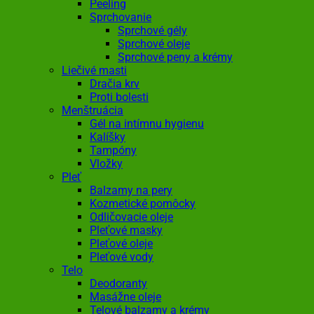
Peeling
Sprchovanie
Sprchové gély
Sprchové oleje
Sprchové peny a krémy
Liečivé masti
Dračia krv
Proti bolesti
Menštruácia
Gél na intímnu hygienu
Kalíšky
Tampóny
Vložky
Pleť
Balzamy na pery
Kozmetické pomôcky
Odličovacie oleje
Pleťové masky
Pleťové oleje
Pleťové vody
Telo
Deodoranty
Masážne oleje
Telové balzamy a krémy