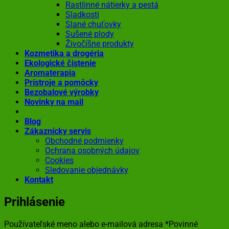
Rastlinné nátierky a pestá
Sladkosti
Slané chuťovky
Sušené plody
Živočíšne produkty
Kozmetika a drogéria
Ekologické čistenie
Aromaterapia
Prístroje a pomôcky
Bezobalové výrobky
Novinky na mail
Blog
Zákaznícky servis
Obchodné podmienky
Ochrana osobných údajov
Cookies
Sledovanie objednávky
Kontakt
Prihlásenie
Používateľské meno alebo e-mailová adresa
*
Povinné