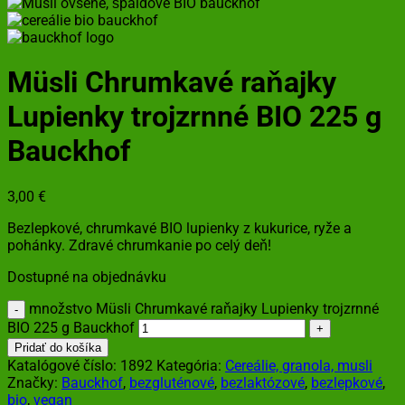
Müsli Chrumkavé raňajky
Lupienky trojzrnné BIO 225 g
Bauckhof
3,00
€
Bezlepkové, chrumkavé BIO lupienky z kukurice, ryže a
pohánky. Zdravé chrumkanie po celý deň!
Dostupné na objednávku
množstvo Müsli Chrumkavé raňajky Lupienky trojzrnné
BIO 225 g Bauckhof
Pridať do košíka
Katalógové číslo:
1892
Kategória:
Cereálie, granola, musli
Značky:
Bauckhof
,
bezgluténové
,
bezlaktózové
,
bezlepkové
,
bio
,
vegan