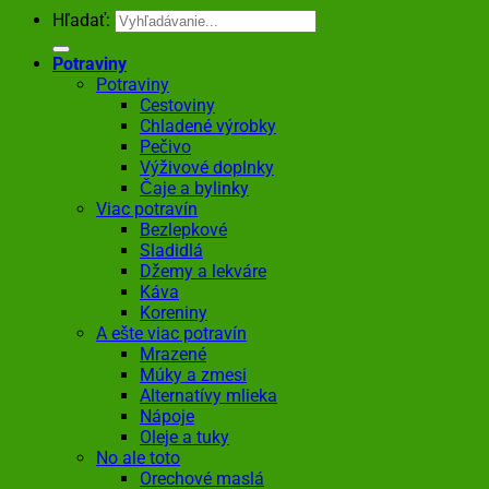
Hľadať:
Potraviny
Potraviny
Cestoviny
Chladené výrobky
Pečivo
Výživové doplnky
Čaje a bylinky
Viac potravín
Bezlepkové
Sladidlá
Džemy a lekváre
Káva
Koreniny
A ešte viac potravín
Mrazené
Múky a zmesi
Alternatívy mlieka
Nápoje
Oleje a tuky
No ale toto
Orechové maslá