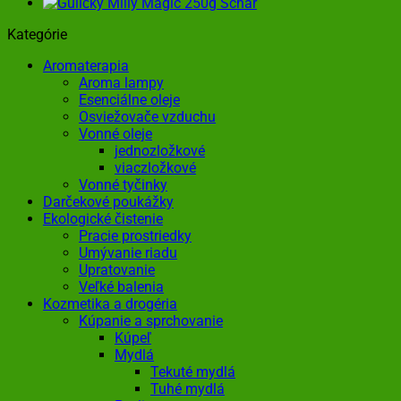
Kategórie
Aromaterapia
Aroma lampy
Esenciálne oleje
Osviežovače vzduchu
Vonné oleje
jednozložkové
viaczložkové
Vonné tyčinky
Darčekové poukážky
Ekologické čistenie
Pracie prostriedky
Umývanie riadu
Upratovanie
Veľké balenia
Kozmetika a drogéria
Kúpanie a sprchovanie
Kúpeľ
Mydlá
Tekuté mydlá
Tuhé mydlá