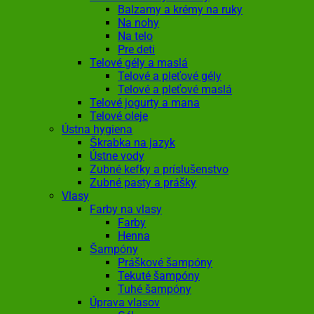
Balzamy a krémy na ruky
Na nohy
Na telo
Pre deti
Telové gély a maslá
Telové a pleťové gély
Telové a pleťové maslá
Telové jogurty a mana
Telové oleje
Ústna hygiena
Škrabka na jazyk
Ústne vody
Zubné kefky a príslušenstvo
Zubné pasty a prášky
Vlasy
Farby na vlasy
Farby
Henna
Šampóny
Práškové šampóny
Tekuté šampóny
Tuhé šampóny
Úprava vlasov