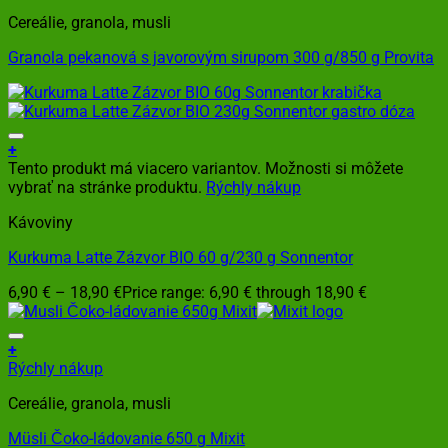
Cereálie, granola, musli
Granola pekanová s javorovým sirupom 300 g/850 g Provita
+
Tento produkt má viacero variantov. Možnosti si môžete
vybrať na stránke produktu.
Rýchly nákup
Kávoviny
Kurkuma Latte Zázvor BIO 60 g/230 g Sonnentor
6,90
€
–
18,90
€
Price range: 6,90 € through 18,90 €
+
Rýchly nákup
Cereálie, granola, musli
Müsli Čoko-ládovanie 650 g Mixit