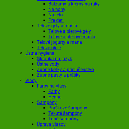
Balzamy a krémy na ruky
Na nohy
Na telo
Pre deti
Telové gély a maslá
Telové a pleťové gély
Telové a pleťové maslá
Telové jogurty a mana
Telové oleje
Ústna hygiena
Škrabka na jazyk
Ústne vody
Zubné kefky a príslušenstvo
Zubné pasty a prášky
Vlasy
Farby na vlasy
Farby
Henna
Šampóny
Práškové šampóny
Tekuté šampóny
Tuhé šampóny
Úprava vlasov