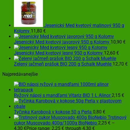
Jesenický Med kvetový malinový 950 g
Kolomy
11,80
€
Jesenický Med kvetový javorový 950 g Kolomy
10,90
€
Jesenický Med kvetový lesný 950 g Kolomy
12,60
€
Zelený jačmeň prášok BIO 200 g Schalk Muehle
12,70
€
Najpredávanejšie
Ryžový nápoj s mandľami Vitariz BIO 1 L Alinor
2,15
€
Tyčinka Karobová v kokose 50 g Perla
0,80
€
Trstinový
cukor Muscovado 400g/1000g BioNebio
2,25
€
–
4,30
€
Price range: 2,25 € through 4,30 €