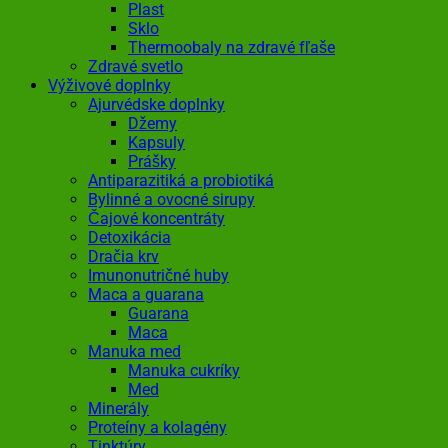
Plast
Sklo
Thermoobaly na zdravé fľaše
Zdravé svetlo
Výživové doplnky
Ajurvédske doplnky
Džemy
Kapsuly
Prášky
Antiparazitiká a probiotiká
Bylinné a ovocné sirupy
Čajové koncentráty
Detoxikácia
Dračia krv
Imunonutričné huby
Maca a guarana
Guarana
Maca
Manuka med
Manuka cukríky
Med
Minerály
Proteíny a kolagény
Tinktúry