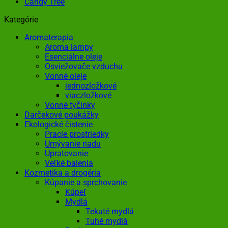
Kategórie
Aromaterapia
Aroma lampy
Esenciálne oleje
Osviežovače vzduchu
Vonné oleje
jednozložkové
viaczložkové
Vonné tyčinky
Darčekové poukážky
Ekologické čistenie
Pracie prostriedky
Umývanie riadu
Upratovanie
Veľké balenia
Kozmetika a drogéria
Kúpanie a sprchovanie
Kúpeľ
Mydlá
Tekuté mydlá
Tuhé mydlá