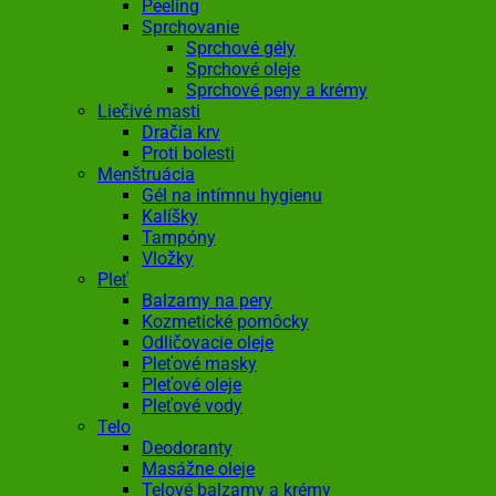
Peeling
Sprchovanie
Sprchové gély
Sprchové oleje
Sprchové peny a krémy
Liečivé masti
Dračia krv
Proti bolesti
Menštruácia
Gél na intímnu hygienu
Kalíšky
Tampóny
Vložky
Pleť
Balzamy na pery
Kozmetické pomôcky
Odličovacie oleje
Pleťové masky
Pleťové oleje
Pleťové vody
Telo
Deodoranty
Masážne oleje
Telové balzamy a krémy