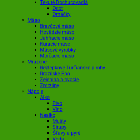
Tekuté Dochucovadlá
Ocot
Omáčky
Mäso
Bravčové mäso
Hovädzie mäso
Jahňacie mäso
Kuracie mäso
Mäsové výrobky
Morčacie mäso
Mrazené
Bezlepkové Turčianske pirohy
Brazílske Pao
Zelenina a ovocie
Zmrzliny
Nápoje
Alko
Pivo
Víno
Nealko
Mušty
Sirupy
Šťavy a pyré
Voda