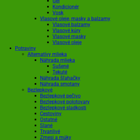
Gél
Kondicionér
Vosk
Vlasové oleje, masky a balzamy
Vlasové balzamy
Vlasové kúry
Vlasové masky
Vlasové oleje
Potraviny
Alternatívy mlieka
Náhrada mlieka
Sušené
Tekuté
Náhrada šľahačky
Náhrada smotany
Bezlepkové
Bezlepkové pečivo
Bezlepkové polotovary
Bezlepkové sladkosti
Cestoviny
Ostatné
Slané
Trvanlivé
Zmesi a múky