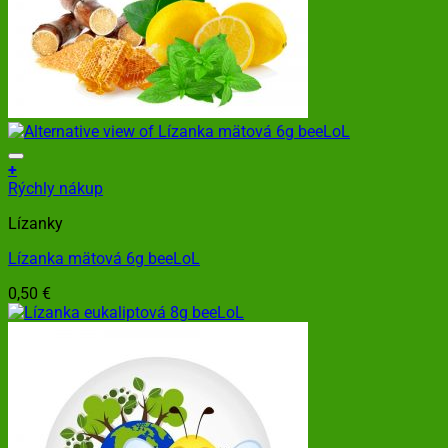
+
Rýchly nákup
Lízanky
Lízanka mätová 6g beeLoL
0,50
€