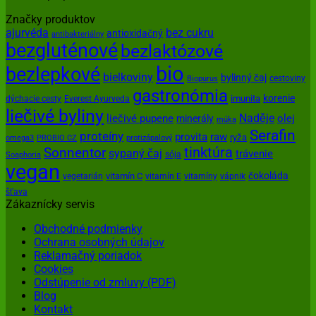
Značky produktov
ajurvéda
bez cukru
antioxidačný
antibakteriálny
bezgluténové
bezlaktózové
bio
bezlepkové
bielkoviny
bylinný čaj
cestoviny
Biopurus
gastronómia
korenie
imunita
dýchacie cesty
Everest Ayurveda
liečivé byliny
Naděje
olej
liečivé pupene
minerály
múka
Serafin
proteíny
provita
raw
ryža
omega3
PROBIO CZ
protizápalový
tinktúra
Sonnentor
sypaný čaj
trávenie
sója
Soaphoria
vegan
čokoláda
vitamín C
vegetarián
vitamín E
vitamíny
vápnik
šťava
Zákaznícky servis
Obchodné podmienky
Ochrana osobných údajov
Reklamačný poriadok
Cookies
Odstúpenie od zmluvy (PDF)
Blog
Kontakt