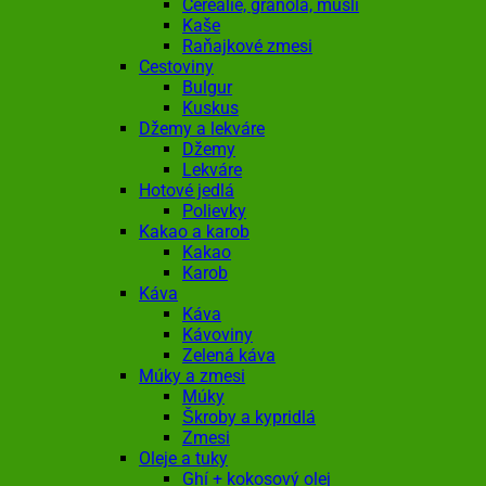
Cereálie, granola, musli
Kaše
Raňajkové zmesi
Cestoviny
Bulgur
Kuskus
Džemy a lekváre
Džemy
Lekváre
Hotové jedlá
Polievky
Kakao a karob
Kakao
Karob
Káva
Káva
Kávoviny
Zelená káva
Múky a zmesi
Múky
Škroby a kypridlá
Zmesi
Oleje a tuky
Ghí + kokosový olej