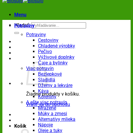
Menu
Hľadať:
Potraviny
Potraviny
Cestoviny
Chladené výrobky
Pečivo
Výživové doplnky
Čaje a bylinky
Viac potravín
Bezlepkové
Sladidlá
Džemy a lekváre
Káva
Žiadne produkty v košíku.
Koreniny
A ešte viac potravín
Vrátiť sa do obchodu
Mrazené
Múky a zmesi
Alternatívy mlieka
Nápoje
Košík
Oleje a tuky