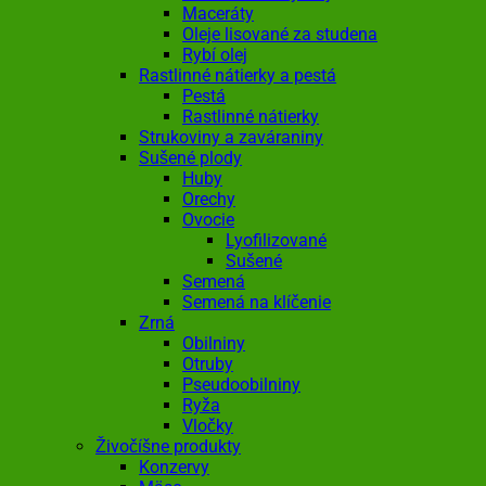
Maceráty
Oleje lisované za studena
Rybí olej
Rastlinné nátierky a pestá
Pestá
Rastlinné nátierky
Strukoviny a zaváraniny
Sušené plody
Huby
Orechy
Ovocie
Lyofilizované
Sušené
Semená
Semená na klíčenie
Zrná
Obilniny
Otruby
Pseudoobilniny
Ryža
Vločky
Živočíšne produkty
Konzervy