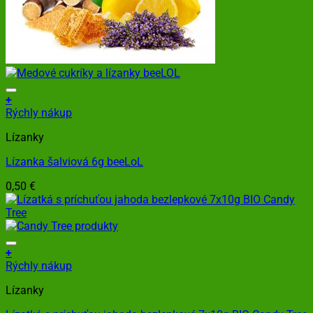
+
Rýchly nákup
Lízanky
Lízanka šalviová 6g beeLoL
0,50
€
+
Rýchly nákup
Lízanky