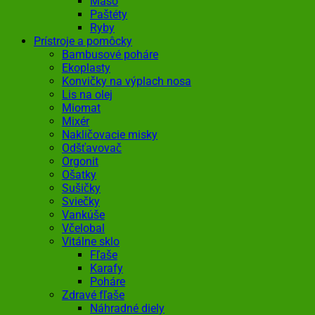
Mäso
Paštéty
Ryby
Prístroje a pomôcky
Bambusové poháre
Ekoplasty
Konvičky na výplach nosa
Lis na olej
Miomat
Mixér
Nakličovacie misky
Odšťavovač
Orgonit
Ošatky
Sušičky
Sviečky
Vankúše
Včelobal
Vitálne sklo
Fľaše
Karafy
Poháre
Zdravé fľaše
Náhradné diely