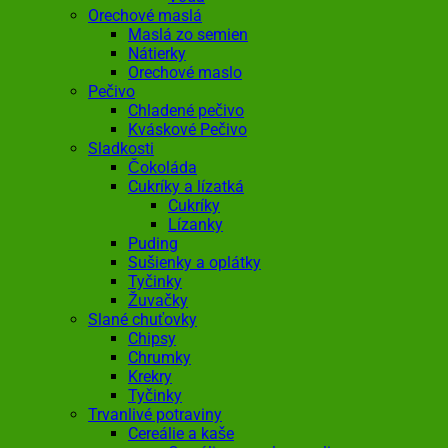
Orechové maslá
Maslá zo semien
Nátierky
Orechové maslo
Pečivo
Chladené pečivo
Kváskové Pečivo
Sladkosti
Čokoláda
Cukríky a lízatká
Cukríky
Lízanky
Puding
Sušienky a oplátky
Tyčinky
Žuvačky
Slané chuťovky
Chipsy
Chrumky
Krekry
Tyčinky
Trvanlivé potraviny
Cereálie a kaše