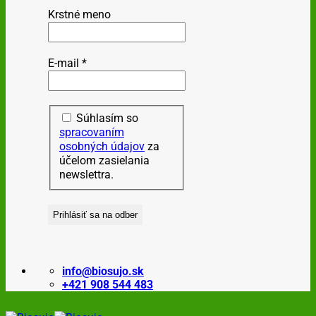
Krstné meno
E-mail
*
Súhlasím so
spracovaním
osobných údajov
za
účelom zasielania
newslettra.
info@biosujo.sk
+421 908 544 483