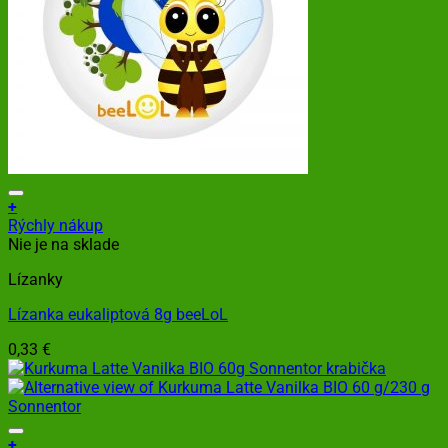
+
Rýchly nákup
Nie je na sklade
Lízanky
Lízanka eukaliptová 8g beeLoL
0,33
€
+