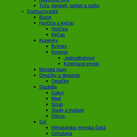
Tofu, tempeh, seitan a natto
Dochucovadlá
Bujón
Horčica a kečup
Horčica
Kečup
Koreniny
Bylinky
Korenie
Jednodruhové
Koreniace zmesi
Morské riasy
Omáčky a dresingy
Omáčky
Sladidlá
Cukor
Med
Sirup
Slady a melasy
Stévia
Soľ
Himalájska, morská čistá
Ochutená