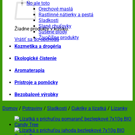
No ale toto
Orechové maslá
Rastlinné nátierky a pestá
Sladkosti
Slané chuťovky
Žiadne produkty v košíku.
Sušené plody
Živočíšne produkty
Vrátiť sa do obchodu
Kozmetika a drogéria
Ekologické čistenie
Aromaterapia
Prístroje a pomôcky
Bezobalové výrobky
Domov
/
Potraviny
/
Sladkosti
/
Cukríky a lízatká
/
Lízanky