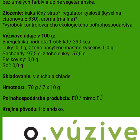
bez umelých farbív a úplne vegetariánske.
Zloženie:
kukuričný sirup*, regulátor kyslosti (kyselina
citrónová E 330), aróma (malina)*.
*výrobok kontrolovaného ekologického poľnohospodárstva
Výživové údaje v 100 g:
Energetická hodnota 1 658 kJ / 390 kcal
Tuky: 0,0 g, z toho nasýtené mastné kyseliny: 0,0 g
Sacharidy: 97,5 g, z toho cukry: 57,6 g
Bielkoviny: 0,0 g
Soľ: 0,0 g
Skladovanie:
v suchu a chlade.
Hmotnosť:
70 g / 7 x 10 g
Poľnohospodárska produkcia:
EÚ / mimo EÚ
Krajina pôvodu:
Holandsko.