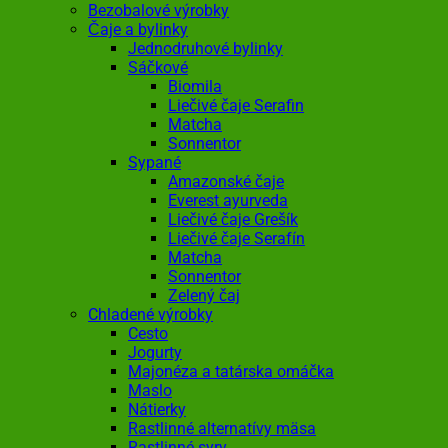
Bezobalové výrobky
Čaje a bylinky
Jednodruhové bylinky
Sáčkové
Biomila
Liečivé čaje Serafin
Matcha
Sonnentor
Sypané
Amazonské čaje
Everest ayurveda
Liečivé čaje Grešík
Liečivé čaje Serafín
Matcha
Sonnentor
Zelený čaj
Chladené výrobky
Cesto
Jogurty
Majonéza a tatárska omáčka
Maslo
Nátierky
Rastlinné alternatívy mäsa
Rastlinné syry