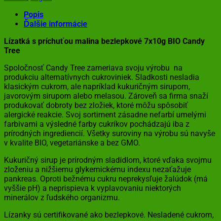
Popis
Ďalšie informácie
Lízatká s príchuťou malina bezlepkové 7x10g BIO Candy
Tree
Spoločnosť Candy Tree zameriava svoju výrobu na
produkciu alternatívnych cukroviniek. Sladkosti nesladia
klasickým cukrom, ale napríklad kukuričným sirupom,
javorovým sirupom alebo melasou. Zároveň sa firma snaží
produkovať dobroty bez zložiek, ktoré môžu spôsobiť
alergické reakcie. Svoj sortiment zásadne nefarbí umelými
farbivami a výsledné farby cukríkov pochádzajú iba z
prírodných ingrediencií. Všetky suroviny na výrobu sú navyše
v kvalite BIO, vegetariánske a bez GMO.
Kukuričný sirup je prírodným sladidlom, ktoré vďaka svojmu
zloženiu a nižšiemu glykemickému indexu nezaťažuje
pankreas. Oproti bežnému cukru neprekysľuje žalúdok (má
vyššie pH) a neprispieva k vyplavovaniu niektorých
minerálov z ľudského organizmu.
Lízanky sú certifikované ako bezlepkové. Nesladené cukrom,