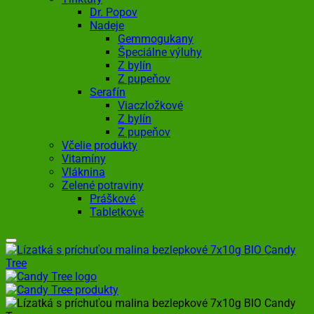
Dr. Popov
Nadeje
Gemmogukany
Špeciálne výluhy
Z bylín
Z pupeňov
Serafín
Viaczložkové
Z bylín
Z pupeňov
Včelie produkty
Vitamíny
Vláknina
Zelené potraviny
Práškové
Tabletkové