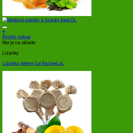
+
Rýchly nákup
Nie je na sklade
Lízanky
Lízanka zelený čaj 8g beeLoL