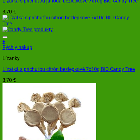
Lízatká s príchuťou jahoda bezlepkové 7x10g BIO Candy Tree
3,70
€
+
Rýchly nákup
Lízanky
Lízatká s príchuťou citrón bezlepkové 7x10g BIO Candy Tree
3,70
€