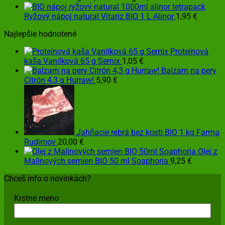
Ryžový nápoj natural Vitariz BIO 1 L Alinor
1,95
€
Najlepšie hodnotené
Proteínová
kaša Vanilková 65 g Semix
1,05
€
Balzam na pery
Citrón 4,3 g Hurraw!
5,90
€
Jahňacie rebrá bez kosti BIO 1 kg Farma
Rudimov
20,00
€
Olej z
Malinových semien BIO 50 ml Soaphoria
9,25
€
Chceš info o novinkách?
Krstné meno