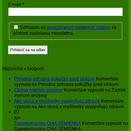
E-mail
*
Súhlasím so
spracovaním osobných údajov
za
účelom zasielania newslettra.
Najnovšie v blogoch
Prírodná ochrana pokožky pred slnkom
Komentáre
vypnuté
na Prírodná ochrana pokožky pred slnkom
Zázrak menom enzýmy
Komentáre vypnuté
na Zázrak
menom enzýmy
Ako slová a myšlienky ovplyvňujú zdravie
Komentáre
vypnuté
na Ako slová a myšlienky ovplyvňujú zdravie
07
jún
Superpotravina CHIA SEMIENKA
Komentáre vypnuté
na
Superpotravina CHIA SEMIENKA