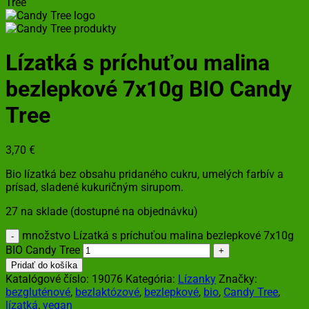
Lízatká s príchuťou malina
bezlepkové 7x10g BIO Candy
Tree
3,70
€
Bio lízatká bez obsahu pridaného cukru, umelých farbív a
prísad, sladené kukuričným sirupom.
27 na sklade (dostupné na objednávku)
množstvo Lízatká s príchuťou malina bezlepkové 7x10g
BIO Candy Tree
Pridať do košíka
Katalógové číslo:
19076
Kategória:
Lízanky
Značky:
bezgluténové
,
bezlaktózové
,
bezlepkové
,
bio
,
Candy Tree
,
lízatká
,
vegan