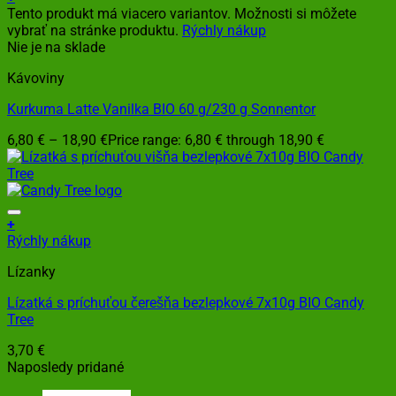
Tento produkt má viacero variantov. Možnosti si môžete
vybrať na stránke produktu.
Rýchly nákup
Nie je na sklade
Kávoviny
Kurkuma Latte Vanilka BIO 60 g/230 g Sonnentor
6,80
€
–
18,90
€
Price range: 6,80 € through 18,90 €
+
Rýchly nákup
Lízanky
Lízatká s príchuťou čerešňa bezlepkové 7x10g BIO Candy
Tree
3,70
€
Naposledy pridané