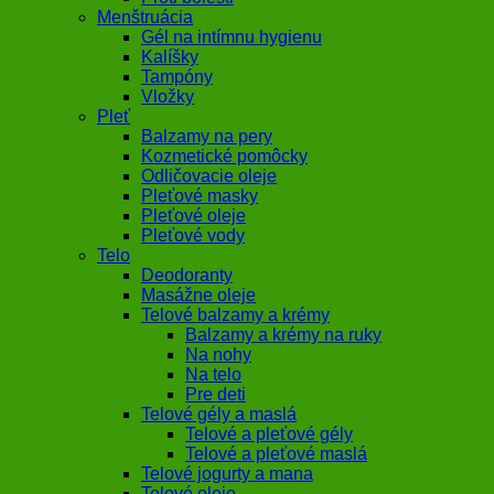
Menštruácia
Gél na intímnu hygienu
Kalíšky
Tampóny
Vložky
Pleť
Balzamy na pery
Kozmetické pomôcky
Odličovacie oleje
Pleťové masky
Pleťové oleje
Pleťové vody
Telo
Deodoranty
Masážne oleje
Telové balzamy a krémy
Balzamy a krémy na ruky
Na nohy
Na telo
Pre deti
Telové gély a maslá
Telové a pleťové gély
Telové a pleťové maslá
Telové jogurty a mana
Telové oleje