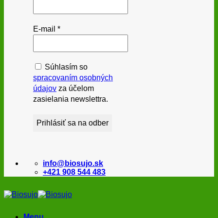
E-mail
*
Súhlasím so
spracovaním osobných
údajov
za účelom
zasielania newslettra.
info@biosujo.sk
+421 908 544 483
Menu