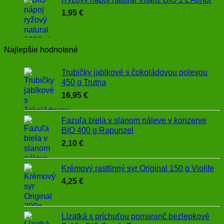
through
1,95
€
4,30 €
Najlepšie hodnotené
Trubičky jablkové s čokoládovou polevou
450 g Trutna
16,95
€
Fazuľa biela v slanom náleve v konzerve
BIO 400 g Rapunzel
2,10
€
Krémový rastlinný syr Original 150 g Violife
4,25
€
Lízatká s príchuťou pomaranč bezlepkové