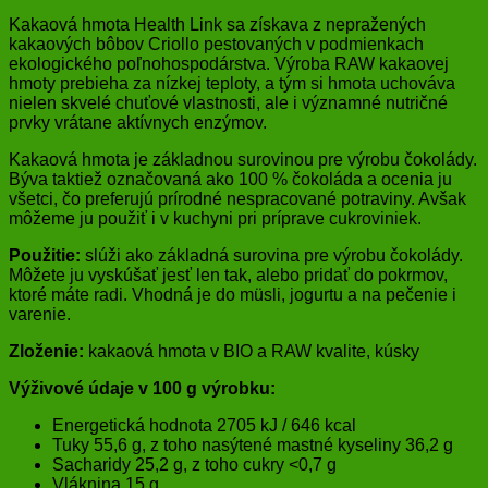
Kakaová hmota Health Link sa získava z nepražených
kakaových bôbov Criollo pestovaných v podmienkach
ekologického poľnohospodárstva. Výroba RAW kakaovej
hmoty prebieha za nízkej teploty, a tým si hmota uchováva
nielen skvelé chuťové vlastnosti, ale i významné nutričné
prvky vrátane aktívnych enzýmov.
Kakaová hmota je základnou surovinou pre výrobu čokolády.
Býva taktiež označovaná ako 100 % čokoláda a ocenia ju
všetci, čo preferujú prírodné nespracované potraviny. Avšak
môžeme ju použiť i v kuchyni pri príprave cukroviniek.
Použitie:
slúži ako základná surovina pre výrobu čokolády.
Môžete ju vyskúšať jesť len tak, alebo pridať do pokrmov,
ktoré máte radi. Vhodná je do müsli, jogurtu a na pečenie i
varenie.
Zloženie:
kakaová hmota v BIO a RAW kvalite, kúsky
Výživové údaje v 100 g výrobku:
Energetická hodnota 2705 kJ / 646 kcal
Tuky 55,6 g, z toho nasýtené mastné kyseliny 36,2 g
Sacharidy 25,2 g, z toho cukry <0,7 g
Vláknina 15 g