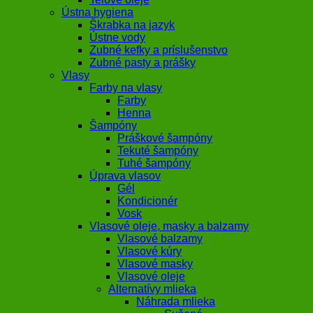
Ústna hygiena
Škrabka na jazyk
Ústne vody
Zubné kefky a príslušenstvo
Zubné pasty a prášky
Vlasy
Farby na vlasy
Farby
Henna
Šampóny
Práškové šampóny
Tekuté šampóny
Tuhé šampóny
Úprava vlasov
Gél
Kondicionér
Vosk
Vlasové oleje, masky a balzamy
Vlasové balzamy
Vlasové kúry
Vlasové masky
Vlasové oleje
Alternatívy mlieka
Náhrada mlieka