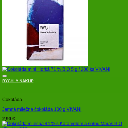
RÝCHLY NÁKUP
+
Čokoláda
Jemná mliečna čokoláda 100 g VIVANI
2,90
€