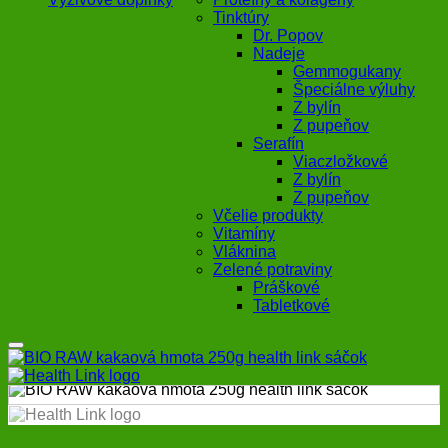
Tinktúry
Dr. Popov
Nadeje
Gemmogukany
Špeciálne výluhy
Z bylín
Z pupeňov
Serafín
Viaczložkové
Z bylín
Z pupeňov
Včelie produkty
Vitamíny
Vláknina
Zelené potraviny
Práškové
Tabletkové