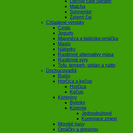
Liečivé čaje Serafín
Matcha
Sonnentor
Zelený čaj
Chladené výrobky
Cesto
Jogurty
Majonéza a tatárska omáčka
Maslo
Nátierky
Rastlinné alternatívy mäsa
Rastlinné syry
Tofu, tempeh, seitan a natto
Dochucovadlá
Bujón
Horčica a kečup
Horčica
Kečup
Koreniny
Bylinky
Korenie
Jednodruhové
Koreniace zmesi
Morské riasy
Omáčky a dresingy