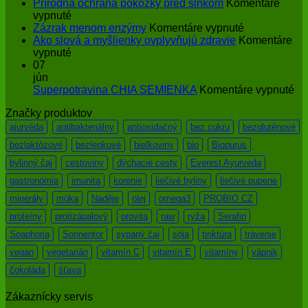
Prírodná ochrana pokožky pred slnkom
Komentáre
na
vypnuté
Prírodná
na
Zázrak menom enzýmy
Komentáre vypnuté
ochrana
Zázrak
Ako slová a myšlienky ovplyvňujú zdravie
Komentáre
pokožky
na
menom
vypnuté
pred
Ako
enzýmy
07
slnkom
slová
jún
a
na
Superpotravina CHIA SEMIENKA
Komentáre vypnuté
myšlienky
Su
Značky produktov
ovplyvňujú
CH
zdravie
SE
ajurvéda
antibakteriálny
antioxidačný
bez cukru
bezgluténové
bezlaktózové
bezlepkové
bielkoviny
bio
Biopurus
bylinný čaj
cestoviny
dýchacie cesty
Everest Ayurveda
gastronómia
imunita
korenie
liečivé byliny
liečivé pupene
minerály
múka
Naděje
olej
omega3
PROBIO CZ
proteíny
protizápalový
provita
raw
ryža
Serafin
Soaphoria
Sonnentor
sypaný čaj
sója
tinktúra
trávenie
vegan
vegetarián
vitamín C
vitamín E
vitamíny
vápnik
čokoláda
šťava
Zákaznícky servis