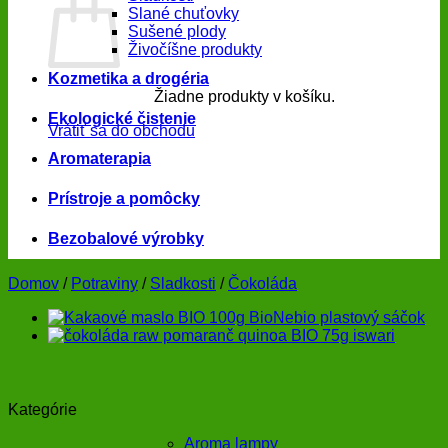
Slané chuťovky
Sušené plody
Živočíšne produkty
Kozmetika a drogéria
Žiadne produkty v košíku.
Ekologické čistenie
Vrátiť sa do obchodu
Aromaterapia
Prístroje a pomôcky
Bezobalové výrobky
Domov
/
Potraviny
/
Sladkosti
/
Čokoláda
Kategórie
Aroma lampy