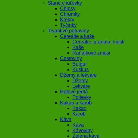
Slané chuťovky
Chipsy
Chrumky
Krekry
Tyčinky
Trvanlivé potraviny
Cereálie a kaše
Cereálie, granola, musli
Kaše
Raňajkové zmesi
Cestoviny
Bulgur
Kuskus
Džemy a lekváre
Džemy
Lekváre
Hotové jedlá
Polievky
Kakao a karob
Kakao
Karob
Káva
Káva
Kávoviny
Zelená káva