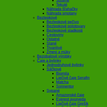
Sušené
Tekuté
Náhrada šľahačky
Náhrada smotany
Bezlepkové
Bezlepkové pečivo
Bezlepkové polotovary
Bezlepkové sladkosti
Cestoviny
Ostatné
Slané
Trvanlivé
Zmesi a múky
Bezobalové výrobky
Čaje a bylinky
Jednodruhové bylinky
Sáčkové
Biomila
Liečivé čaje Serafin
Matcha
Sonnentor
Sypané
Amazonské čaje
Everest ayurveda
Liečivé čaje Grešík