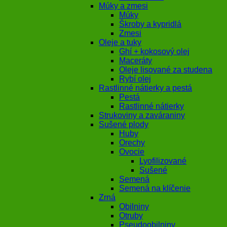
Múky a zmesi
Múky
Škroby a kypridlá
Zmesi
Oleje a tuky
Ghí + kokosový olej
Maceráty
Oleje lisované za studena
Rybí olej
Rastlinné nátierky a pestá
Pestá
Rastlinné nátierky
Strukoviny a zaváraniny
Sušené plody
Huby
Orechy
Ovocie
Lyofilizované
Sušené
Semená
Semená na klíčenie
Zrná
Obilniny
Otruby
Pseudoobilniny