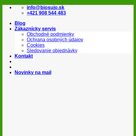
Skip
info@biosujo.sk
to
+421 908 544 483
content
Blog
Zákaznícky servis
Obchodné podmienky
Ochrana osobných údajov
Cookies
Sledovanie objednávky
Kontakt
Novinky na mail