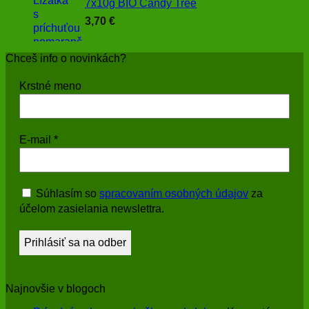
7x10g BIO Candy Tree
3,70
€
Chceš info o novinkách?
Krstné meno
E-mail
*
Súhlasím so
spracovaním osobných údajov
za
účelom zasielania newslettra.
Najnovšie v blogoch