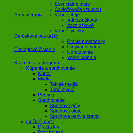
Esenciálne oleje
Osviežovače vzduchu
Aromaterapia
Vonné oleje
jednozložkové
viaczložkové
Vonné tyčinky
Darčekové poukážky
Pracie prostriedky
Umývanie riadu
Ekologické čistenie
Upratovanie
Veľké balenia
Kozmetika a drogéria
Kúpanie a sprchovanie
Kúpeľ
Mydlá
Tekuté mydlá
Tuhé mydlá
Peeling
Sprchovanie
Sprchové gély
Sprchové oleje
Sprchové peny a krémy
Liečivé masti
Dračia krv
Proti bolesti