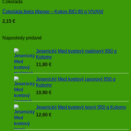
Čokoláda
Čokoláda biela Mango – Kokos BIO 80 g VIVANI
2,15
€
Naposledy pridané
Jesenický Med kvetový malinový 950 g
Kolomy
11,80
€
Jesenický Med kvetový javorový 950 g
Kolomy
10,90
€
Jesenický Med kvetový lesný 950 g Kolomy
12,60
€