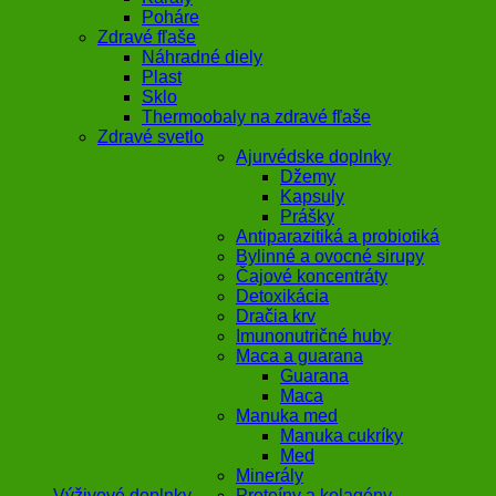
Poháre
Zdravé fľaše
Náhradné diely
Plast
Sklo
Thermoobaly na zdravé fľaše
Zdravé svetlo
Ajurvédske doplnky
Džemy
Kapsuly
Prášky
Antiparazitiká a probiotiká
Bylinné a ovocné sirupy
Čajové koncentráty
Detoxikácia
Dračia krv
Imunonutričné huby
Maca a guarana
Guarana
Maca
Manuka med
Manuka cukríky
Med
Minerály
Výživové doplnky
Proteíny a kolagény