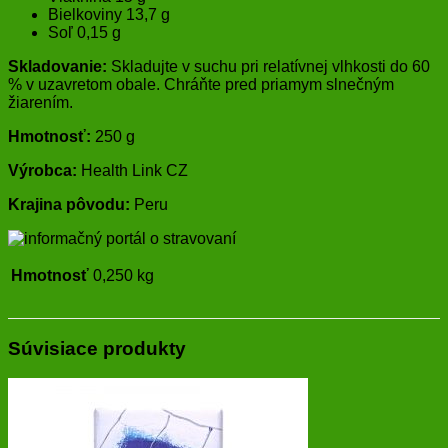
Bielkoviny 13,7 g
Soľ 0,15 g
Skladovanie:
Skladujte v suchu pri relatívnej vlhkosti do 60
% v uzavretom obale. Chráňte pred priamym slnečným
žiarením.
Hmotnosť:
250 g
Výrobca:
Health Link CZ
Krajina pôvodu:
Peru
Hmotnosť
0,250 kg
Súvisiace produkty