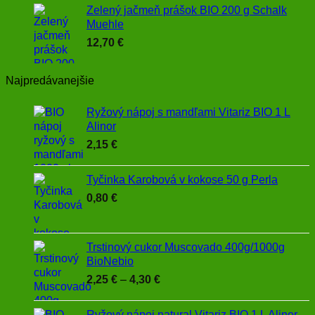
Zelený jačmeň prášok BIO 200 g Schalk
Muehle
12,70
€
Najpredávanejšie
Ryžový nápoj s mandľami Vitariz BIO 1 L
Alinor
2,15
€
Tyčinka Karobová v kokose 50 g Perla
0,80
€
Trstinový cukor Muscovado 400g/1000g
BioNebio
Price
2,25
€
–
4,30
€
range:
2,25 €
Ryžový nápoj natural Vitariz BIO 1 L Alinor