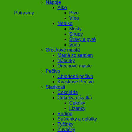
Nápoje
Alko
Potraviny
Pivo
Víno
Nealko
Mušty
Sirupy
Šťavy a pyré
Voda
Orechové maslá
Maslá zo semien
Nátierky
Orechové maslo
Pečivo
Chladené pečivo
Kváskové Pečivo
Sladkosti
Čokoláda
Cukríky a lízatká
Cukríky
Lízanky
Puding
Sušienky a oplátky
Tyčinky
Žuvačky