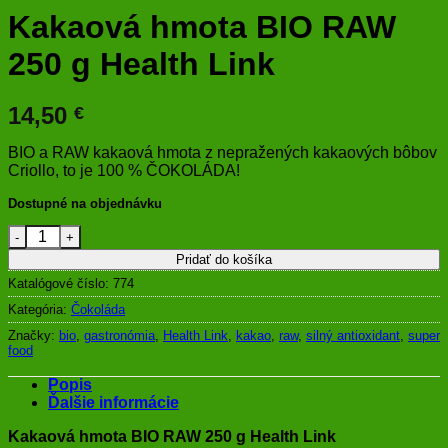
Kakaová hmota BIO RAW
250 g Health Link
14,50
€
BIO a RAW kakaová hmota z nepražených kakaových bôbov
Criollo, to je 100 % ČOKOLÁDA!
Dostupné na objednávku
množstvo Kakaová hmota BIO RAW 250 g Health Link
Pridať do košíka
Katalógové číslo:
774
Kategória:
Čokoláda
Značky:
bio
,
gastronómia
,
Health Link
,
kakao
,
raw
,
silný antioxidant
,
super
food
Popis
Ďalšie informácie
Kakaová hmota BIO RAW 250 g Health Link