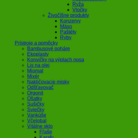
Ryža
Vločky
Živočíšne produkty
Konzervy
Mäso
Paštéty
Ryby
Prístroje a pomôcky
Bambusové poháre
Ekoplasty
Konvičky na výplach nosa
Lis na olej
Miomat
Mixér
Nakličovacie misky
Odšťavovač
Orgonit
Ošatky
Sušičky
Sviečky
Vankúše
Včelobal
Vitálne sklo
Fľaše
Karafy