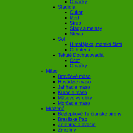
Omáčky
Sladidlá
Cukor
Med
Sirup
Slady a melasy
Stévia
Soľ
Himalájska, morská čistá
Ochutená
Tekuté Dochucovadlá
Ocot
Omáčky
Mäso
Bravčové mäso
Hovädzie mäso
Jahňacie mäso
Kuracie mäso
Mäsové výrobky
Morčacie mäso
Mrazené
Bezlepkové Turčianske pirohy
Brazílske Pao
Zelenina a ovocie
Zmrzliny