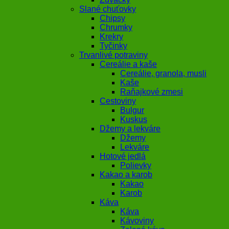
Slané chuťovky
Chipsy
Chrumky
Krekry
Tyčinky
Trvanlivé potraviny
Cereálie a kaše
Cereálie, granola, musli
Kaše
Raňajkové zmesi
Cestoviny
Bulgur
Kuskus
Džemy a lekváre
Džemy
Lekváre
Hotové jedlá
Polievky
Kakao a karob
Kakao
Karob
Káva
Káva
Kávoviny