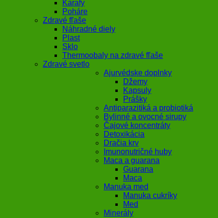
Karafy
Poháre
Zdravé fľaše
Náhradné diely
Plast
Sklo
Thermoobaly na zdravé fľaše
Zdravé svetlo
Ajurvédske doplnky
Džemy
Kapsuly
Prášky
Antiparazitiká a probiotiká
Bylinné a ovocné sirupy
Čajové koncentráty
Detoxikácia
Dračia krv
Imunonutričné huby
Maca a guarana
Guarana
Maca
Manuka med
Manuka cukríky
Med
Minerály