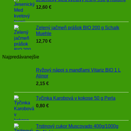
12,60
€
Zelený jačmeň prášok BIO 200 g Schalk
Muehle
12,70
€
Najpredávanejšie
Ryžový nápoj s mandľami Vitariz BIO 1 L
Alinor
2,15
€
Tyčinka Karobová v kokose 50 g Perla
0,80
€
Trstinový cukor Muscovado 400g/1000g