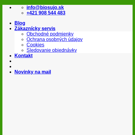
Skip
info@biosujo.sk
to
+421 908 544 483
content
Blog
Zákaznícky servis
Obchodné podmienky
Ochrana osobných údajov
Cookies
Sledovanie objednávky
Kontakt
Novinky na mail