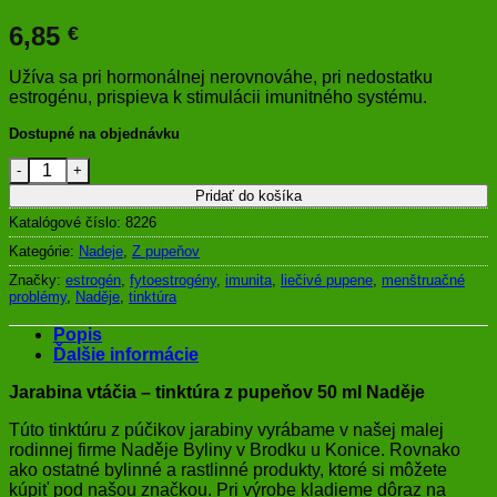
6,85
€
Užíva sa pri hormonálnej nerovnováhe, pri nedostatku
estrogénu, prispieva k stimulácii imunitného systému.
Dostupné na objednávku
množstvo Jarabina vtáčia - tinktúra z pupeňov 50 ml Naděje
Pridať do košíka
Katalógové číslo:
8226
Kategórie:
Nadeje
,
Z pupeňov
Značky:
estrogén
,
fytoestrogény
,
imunita
,
liečivé pupene
,
menštruačné
problémy
,
Naděje
,
tinktúra
Popis
Ďalšie informácie
Jarabina vtáčia – tinktúra z pupeňov 50 ml Naděje
Túto tinktúru z púčikov jarabiny vyrábame v našej malej
rodinnej firme Naděje Byliny v Brodku u Konice. Rovnako
ako ostatné bylinné a rastlinné produkty, ktoré si môžete
kúpiť pod našou značkou. Pri výrobe kladieme dôraz na