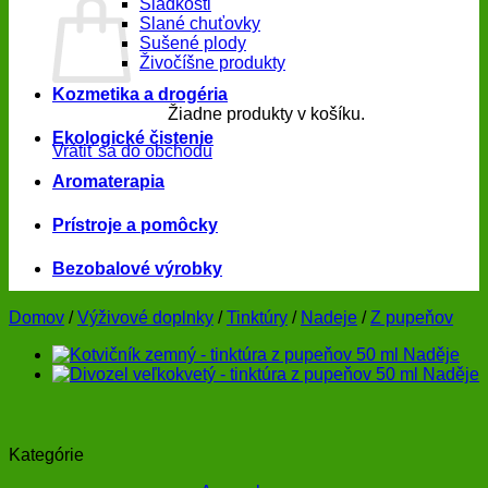
Sladkosti
Slané chuťovky
Sušené plody
Živočíšne produkty
Kozmetika a drogéria
Žiadne produkty v košíku.
Ekologické čistenie
Vrátiť sa do obchodu
Aromaterapia
Prístroje a pomôcky
Bezobalové výrobky
Domov
/
Výživové doplnky
/
Tinktúry
/
Nadeje
/
Z pupeňov
Kategórie