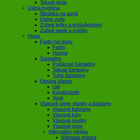
Telové oleje
Ústna hygiena
Škrabka na jazyk
Ústne vody
Zubné kefky a príslušenstvo
Zubné pasty a prášky
Vlasy
Farby na vlasy
Farby
Henna
Šampóny
Práškové šampóny
Tekuté šampóny
Tuhé šampóny
Úprava vlasov
Gél
Kondicionér
Vosk
Vlasové oleje, masky a balzamy
Vlasové balzamy
Vlasové kúry
Vlasové masky
Vlasové oleje
Alternatívy mlieka
Náhrada mlieka