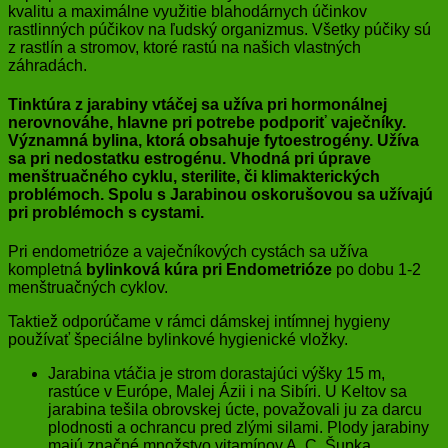
kvalitu a maximálne využitie blahodárnych účinkov
rastlinných púčikov na ľudský organizmus. Všetky púčiky sú
z rastlín a stromov, ktoré rastú na našich vlastných
záhradách.
Tinktúra z jarabiny vtáčej sa užíva pri hormonálnej
nerovnováhe, hlavne pri potrebe podporiť vaječníky.
Významná bylina, ktorá obsahuje fytoestrogény. Užíva
sa pri nedostatku estrogénu. Vhodná pri úprave
menštruačného cyklu, sterilite, či klimakterických
problémoch. Spolu s
Jarabinou oskorušovou
sa užívajú
pri problémoch s cystami.
Pri endometrióze a vaječníkových cystách sa užíva
kompletná
bylinková kúra pri Endometrióze
po dobu 1-2
menštruačných cyklov.
Taktiež odporúčame v rámci dámskej intímnej hygieny
používať špeciálne bylinkové hygienické vložky.
Jarabina vtáčia je strom dorastajúci výšky 15 m,
rastúce v Európe, Malej Ázii i na Sibíri. U Keltov sa
jarabina tešila obrovskej úcte, považovali ju za darcu
plodnosti a ochrancu pred zlými silami. Plody jarabiny
majú značné množstvo vitamínov A, C. Šupka