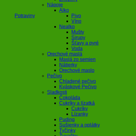
Nápoje
Alko
Potraviny
Pivo
Víno
Nealko
Mušty
Sirupy
Šťavy a pyré
Voda
Orechové maslá
Maslá zo semien
Nátierky
Orechové maslo
Pečivo
Chladené pečivo
Kváskové Pečivo
Sladkosti
Čokoláda
Cukríky a lízatká
Cukríky
Lízanky
Puding
Sušienky a oplátky
Tyčinky
Žuvačky