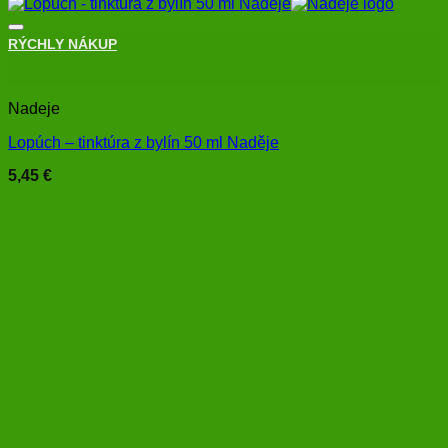
RÝCHLY NÁKUP
+
Nadeje
Lopúch – tinktúra z bylín 50 ml Naděje
5,45
€