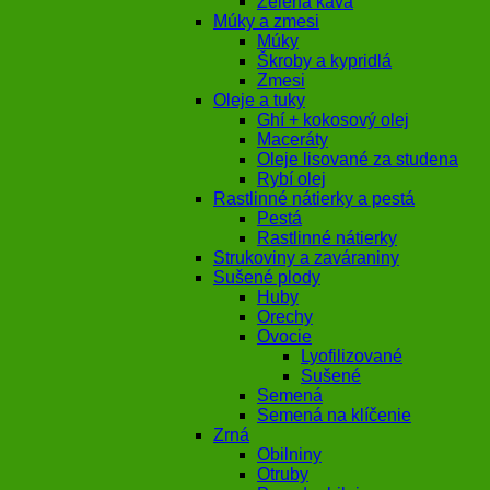
Zelená káva
Múky a zmesi
Múky
Škroby a kypridlá
Zmesi
Oleje a tuky
Ghí + kokosový olej
Maceráty
Oleje lisované za studena
Rybí olej
Rastlinné nátierky a pestá
Pestá
Rastlinné nátierky
Strukoviny a zaváraniny
Sušené plody
Huby
Orechy
Ovocie
Lyofilizované
Sušené
Semená
Semená na klíčenie
Zrná
Obilniny
Otruby