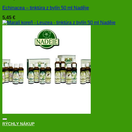
Echinacea – tinktúra z bylín 50 ml Naděje
5,45
€
RÝCHLY NÁKUP
+