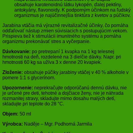
obsahuje karotenoidnú látku lykopén, ďalej pektíny,
antokyány, flavonoidy. K podporným účinkom na ľudský
organizmus je najúčinnejšia tinktúra z kvetov a púčikov.
Jarabina vtáčia má výrazné revitalizačné účinky, čo pomáha
odďaľovať nástup zmien súvisiacich s postupujúcim vekom.
Prispieva tiež k stimulácii imunitného systému a pomáha
organizmu prekonávať stres a vyčerpanie.
Dávkovanie:
po pretrepaní 1 kvapka na 1 kg telesnej
hmotnosti na deň, rozdelené na 3 dielčie dávky. Napr. pri
hmotnosti 60 kg sa užíva 3 x denne 20 kvapiek.
Zloženie:
obsahuje púčiky jarabiny vtáčej v 40 % alkohole v
pomere 1:1 s glycerínom.
Upozornenie:
neprekračujte odporúčanú dennú dávku, nie
je určené pre deti, tehotné a dojčiace ženy, nie je náhrada
rozmanitej stravy, skladujte mimo dosahu malých detí,
skladujte pri teplote do 28 °C.
Objem:
50 ml
Výrobca:
Naděje – Mgr. Podhorná Jarmila