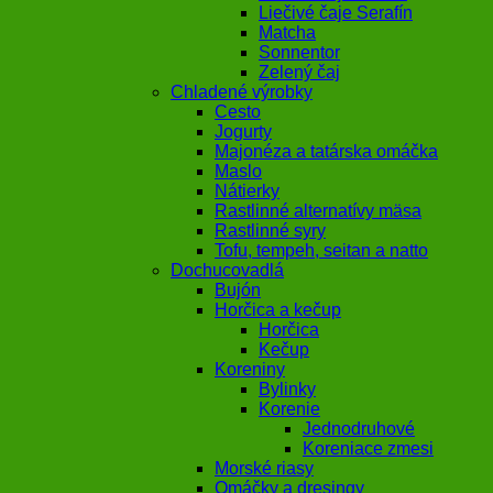
Liečivé čaje Serafín
Matcha
Sonnentor
Zelený čaj
Chladené výrobky
Cesto
Jogurty
Majonéza a tatárska omáčka
Maslo
Nátierky
Rastlinné alternatívy mäsa
Rastlinné syry
Tofu, tempeh, seitan a natto
Dochucovadlá
Bujón
Horčica a kečup
Horčica
Kečup
Koreniny
Bylinky
Korenie
Jednodruhové
Koreniace zmesi
Morské riasy
Omáčky a dresingy