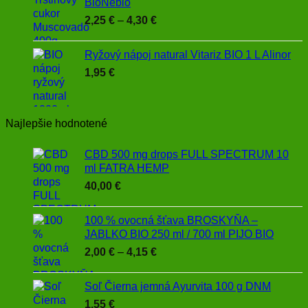
BioNebio
Price
2,25
€
–
4,30
€
range:
2,25 €
Ryžový nápoj natural Vitariz BIO 1 L Alinor
through
1,95
€
4,30 €
Najlepšie hodnotené
CBD 500 mg drops FULL SPECTRUM 10
ml FATRA HEMP
40,00
€
100 % ovocná šťava BROSKYŇA –
JABLKO BIO 250 ml / 700 ml PIJO BIO
Price
2,00
€
–
4,15
€
range:
2,00 €
Soľ Čierna jemná Ayurvita 100 g DNM
through
1,55
€