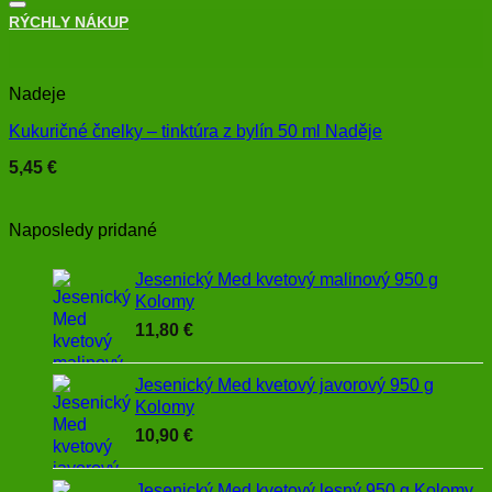
RÝCHLY NÁKUP
+
Nadeje
Kukuričné čnelky – tinktúra z bylín 50 ml Naděje
5,45
€
Naposledy pridané
Jesenický Med kvetový malinový 950 g
Kolomy
11,80
€
Jesenický Med kvetový javorový 950 g
Kolomy
10,90
€
Jesenický Med kvetový lesný 950 g Kolomy