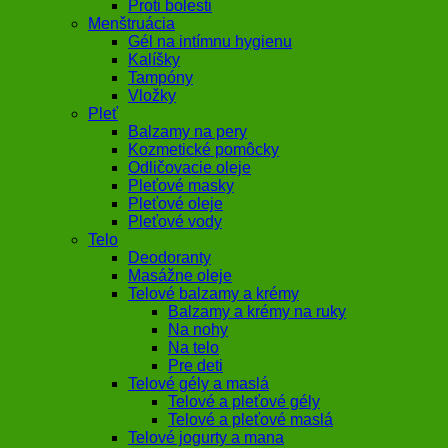
Proti bolesti
Menštruácia
Gél na intímnu hygienu
Kalíšky
Tampóny
Vložky
Pleť
Balzamy na pery
Kozmetické pomôcky
Odličovacie oleje
Pleťové masky
Pleťové oleje
Pleťové vody
Telo
Deodoranty
Masážne oleje
Telové balzamy a krémy
Balzamy a krémy na ruky
Na nohy
Na telo
Pre deti
Telové gély a maslá
Telové a pleťové gély
Telové a pleťové maslá
Telové jogurty a mana