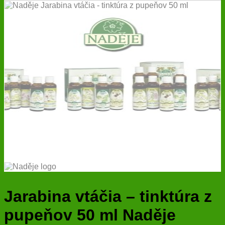
Jarabina vtáčia – tinktúra z
pupeňov 50 ml Naděje