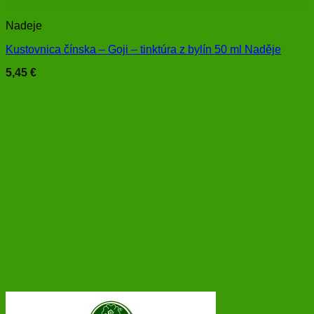
Nadeje
Kustovnica čínska – Goji – tinktúra z bylín 50 ml Naděje
5,45
€