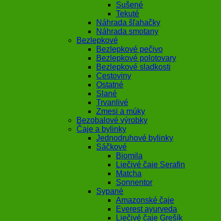
Sušené
Tekuté
Náhrada šľahačky
Náhrada smotany
Bezlepkové
Bezlepkové pečivo
Bezlepkové polotovary
Bezlepkové sladkosti
Cestoviny
Ostatné
Slané
Trvanlivé
Zmesi a múky
Bezobalové výrobky
Čaje a bylinky
Jednodruhové bylinky
Sáčkové
Biomila
Liečivé čaje Serafin
Matcha
Sonnentor
Sypané
Amazonské čaje
Everest ayurveda
Liečivé čaje Grešík