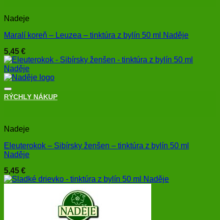
Nadeje
Maralí koreň – Leuzea – tinktúra z bylín 50 ml Naděje
5,45
€
RÝCHLY NÁKUP
+
Nadeje
Eleuterokok – Sibírsky ženšen – tinktúra z bylín 50 ml
Naděje
5,45
€