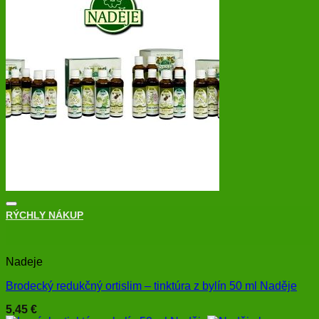
RÝCHLY NÁKUP
+
Nadeje
Brodecký redukčný ortislim – tinktúra z bylín 50 ml Naděje
5,45
€