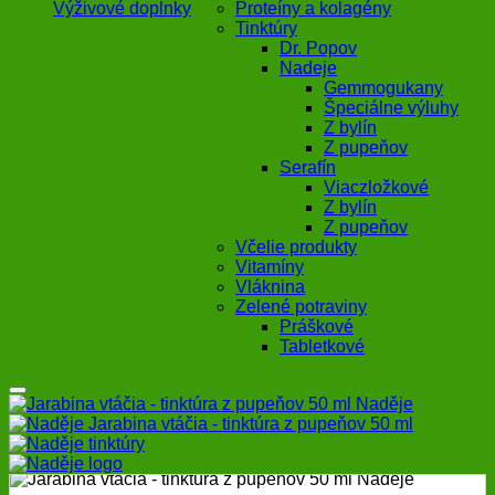
Výživové doplnky
Proteíny a kolagény
Tinktúry
Dr. Popov
Nadeje
Gemmogukany
Špeciálne výluhy
Z bylín
Z pupeňov
Serafín
Viaczložkové
Z bylín
Z pupeňov
Včelie produkty
Vitamíny
Vláknina
Zelené potraviny
Práškové
Tabletkové