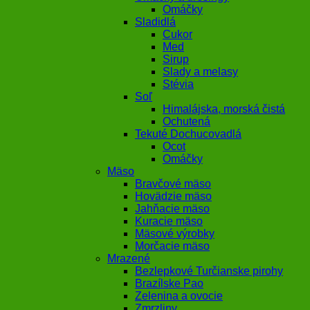
Omáčky
Sladidlá
Cukor
Med
Sirup
Slady a melasy
Stévia
Soľ
Himalájska, morská čistá
Ochutená
Tekuté Dochucovadlá
Ocot
Omáčky
Mäso
Bravčové mäso
Hovädzie mäso
Jahňacie mäso
Kuracie mäso
Mäsové výrobky
Morčacie mäso
Mrazené
Bezlepkové Turčianske pirohy
Brazílske Pao
Zelenina a ovocie
Zmrzliny