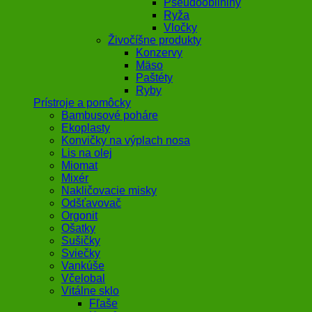
Pseudoobilniny
Ryža
Vločky
Živočíšne produkty
Konzervy
Mäso
Paštéty
Ryby
Prístroje a pomôcky
Bambusové poháre
Ekoplasty
Konvičky na výplach nosa
Lis na olej
Miomat
Mixér
Nakličovacie misky
Odšťavovač
Orgonit
Ošatky
Sušičky
Sviečky
Vankúše
Včelobal
Vitálne sklo
Fľaše