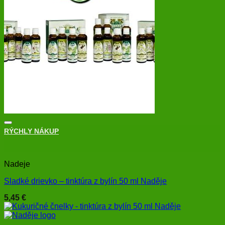
RÝCHLY NÁKUP
+
Nadeje
Sladké drievko – tinktúra z bylín 50 ml Naděje
5,45
€