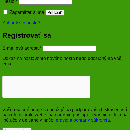
Povinné
Heslo
*
Zapamätať si ma
Prihlásiť
Zabudli ste heslo?
Registrovať sa
Povinné
E-mailová adresa
*
Odkaz na nastavenie nového hesla bude odoslaný na váš
email.
Vaše osobné údaje sa použijú na podporu vašich skúseností
na celom tomto webe, na riadenie prístupu k vášmu účtu a na
iné účely opísané v našej
pravidlá ochrany súkromia
.