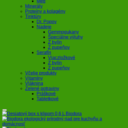
Med
Minerály
Proteíny a kolagény
Tinktúry
Dr. Popov
Nadeje
Gemmogukany
Špeciálne výluhy
Z bylín
Z pupeňov
Serafín
Viaczložkové
Z bylín
Z pupeňov
Včelie produkty
Vitamíny
Vláknina
Zelené potraviny
Práškové
Tabletkové