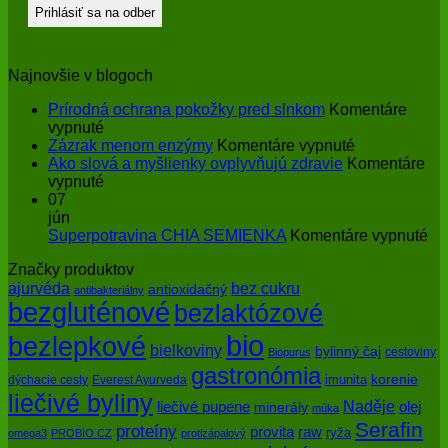
Najnovšie v blogoch
Prírodná ochrana pokožky pred slnkom
Komentáre
na
vypnuté
Prírodná
na
Zázrak menom enzýmy
Komentáre vypnuté
ochrana
Zázrak
Ako slová a myšlienky ovplyvňujú zdravie
Komentáre
pokožky
na
menom
vypnuté
pred
Ako
enzýmy
07
slnkom
slová
jún
a
na
Superpotravina CHIA SEMIENKA
Komentáre vypnuté
myšlienky
Su
Značky produktov
ovplyvňujú
CH
bez cukru
ajurvéda
zdravie
SE
antioxidačný
antibakteriálny
bezgluténové
bezlaktózové
bio
bezlepkové
bielkoviny
bylinný čaj
cestoviny
Biopurus
gastronómia
imunita
korenie
dýchacie cesty
Everest Ayurveda
liečivé byliny
Naděje
olej
liečivé pupene
minerály
múka
Serafin
proteíny
raw
provita
ryža
omega3
PROBIO CZ
protizápalový