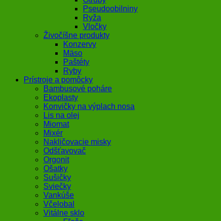
Pseudoobilniny
Ryža
Vločky
Živočíšne produkty
Konzervy
Mäso
Paštéty
Ryby
Prístroje a pomôcky
Bambusové poháre
Ekoplasty
Konvičky na výplach nosa
Lis na olej
Miomat
Mixér
Nakličovacie misky
Odšťavovač
Orgonit
Ošatky
Sušičky
Sviečky
Vankúše
Včelobal
Vitálne sklo