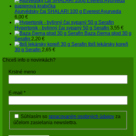
Ajurvédsky čaj SHALARI 100 g Everest Ayurveda
6,00
€
Hypertonik - bylinný čaj sypaný 50 g Serafin
3,55
€
Baza čierna plod 30 g
Serafin
2,20
€
Ibiš lekársky koreň
30 g Serafin
2,65
€
Chceš info o novinkách?
Krstné meno
E-mail
*
Súhlasím so
spracovaním osobných údajov
za
účelom zasielania newslettra.