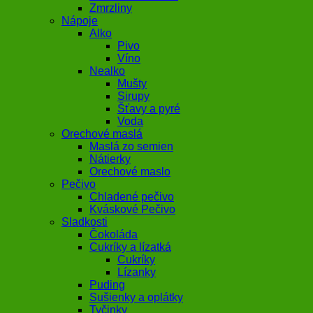
Zmrzliny
Nápoje
Alko
Pivo
Víno
Nealko
Mušty
Sirupy
Šťavy a pyré
Voda
Orechové maslá
Maslá zo semien
Nátierky
Orechové maslo
Pečivo
Chladené pečivo
Kváskové Pečivo
Sladkosti
Čokoláda
Cukríky a lízatká
Cukríky
Lízanky
Puding
Sušienky a oplátky
Tyčinky