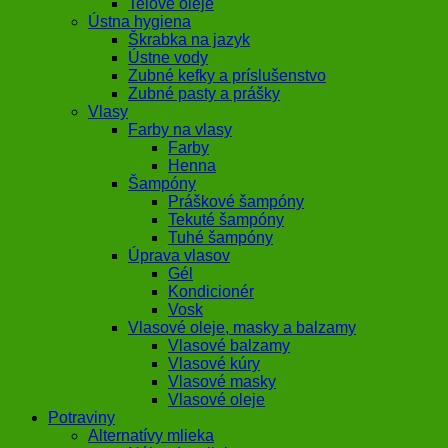
Telové oleje
Ústna hygiena
Škrabka na jazyk
Ústne vody
Zubné kefky a príslušenstvo
Zubné pasty a prášky
Vlasy
Farby na vlasy
Farby
Henna
Šampóny
Práškové šampóny
Tekuté šampóny
Tuhé šampóny
Úprava vlasov
Gél
Kondicionér
Vosk
Vlasové oleje, masky a balzamy
Vlasové balzamy
Vlasové kúry
Vlasové masky
Vlasové oleje
Potraviny
Alternatívy mlieka