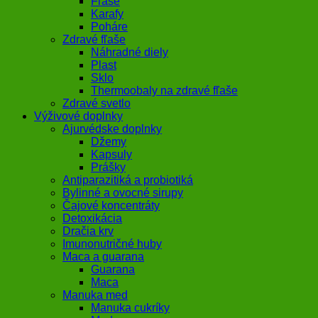
Fľaše
Karafy
Poháre
Zdravé fľaše
Náhradné diely
Plast
Sklo
Thermoobaly na zdravé fľaše
Zdravé svetlo
Výživové doplnky
Ajurvédske doplnky
Džemy
Kapsuly
Prášky
Antiparazitiká a probiotiká
Bylinné a ovocné sirupy
Čajové koncentráty
Detoxikácia
Dračia krv
Imunonutričné huby
Maca a guarana
Guarana
Maca
Manuka med
Manuka cukríky