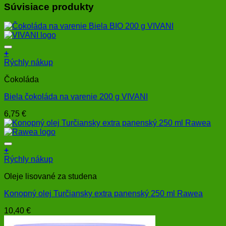
Súvisiace produkty
+
Rýchly nákup
Čokoláda
Biela čokoláda na varenie 200 g VIVANI
6,75
€
+
Rýchly nákup
Oleje lisované za studena
Konopný olej Turčiansky extra panenský 250 ml Rawea
10,40
€