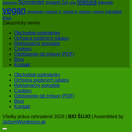
tinktúra
Sonnentor
sypaný čaj
trávenie
sója
Soaphoria
vegan
čokoláda
vitamín C
vegetarián
vitamín E
vitamíny
vápnik
šťava
Zákaznícky servis
Obchodné podmienky
Ochrana osobných údajov
Reklamačný poriadok
Cookies
Odstúpenie od zmluvy (PDF)
Blog
Kontakt
Obchodné podmienky
Ochrana osobných údajov
Reklamačný poriadok
Cookies
Odstúpenie od zmluvy (PDF)
Blog
Kontakt
Všetky práva vyhradené 2026 |
BIO ŠUJO
| Assembled by
JaSomWordpress.sk