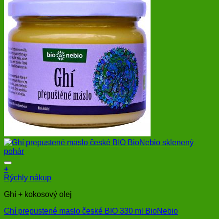
+
Rýchly nákup
Ghí + kokosový olej
Ghí prepustené maslo české BIO 330 ml BioNebio