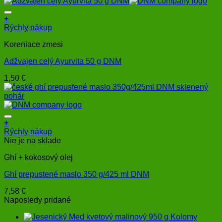
range:
môžete
3,75 €
vybrať
through
+
na
6,25 €
Rýchly nákup
stránke
produktu.
Koreniace zmesi
Adžvajen celý Ayurvita 50 g DNM
1,50
€
+
Rýchly nákup
Nie je na sklade
Ghí + kokosový olej
Ghí prepustené maslo 350 g/425 ml DNM
7,58
€
Naposledy pridané