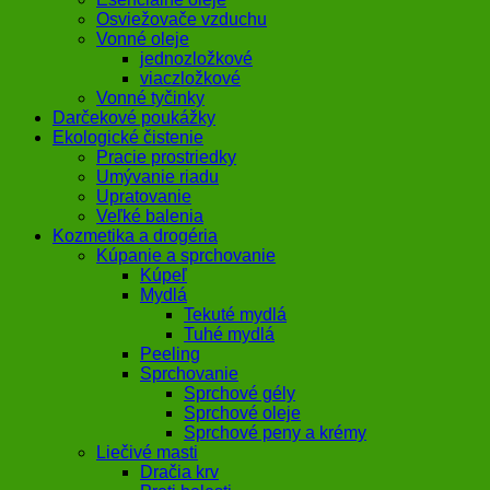
Osviežovače vzduchu
Vonné oleje
jednozložkové
viaczložkové
Vonné tyčinky
Darčekové poukážky
Ekologické čistenie
Pracie prostriedky
Umývanie riadu
Upratovanie
Veľké balenia
Kozmetika a drogéria
Kúpanie a sprchovanie
Kúpeľ
Mydlá
Tekuté mydlá
Tuhé mydlá
Peeling
Sprchovanie
Sprchové gély
Sprchové oleje
Sprchové peny a krémy
Liečivé masti
Dračia krv