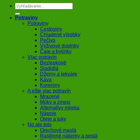
Hľadať:
Potraviny
Potraviny
Cestoviny
Chladené výrobky
Pečivo
Výživové doplnky
Čaje a bylinky
Viac potravín
Bezlepkové
Sladidlá
Džemy a lekváre
Káva
Koreniny
A ešte viac potravín
Mrazené
Múky a zmesi
Alternatívy mlieka
Nápoje
Oleje a tuky
No ale toto
Orechové maslá
Rastlinné nátierky a pestá