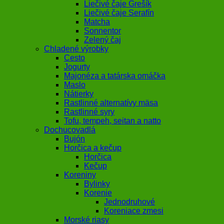
Liečivé čaje Grešík
Liečivé čaje Serafín
Matcha
Sonnentor
Zelený čaj
Chladené výrobky
Cesto
Jogurty
Majonéza a tatárska omáčka
Maslo
Nátierky
Rastlinné alternatívy mäsa
Rastlinné syry
Tofu, tempeh, seitan a natto
Dochucovadlá
Bujón
Horčica a kečup
Horčica
Kečup
Koreniny
Bylinky
Korenie
Jednodruhové
Koreniace zmesi
Morské riasy