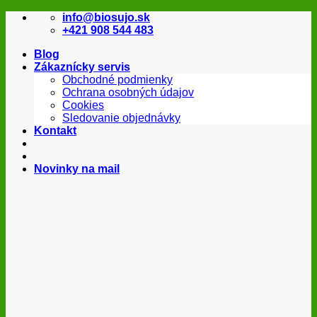
Skip
info@biosujo.sk
to
+421 908 544 483
content
Blog
Zákaznícky servis
Obchodné podmienky
Ochrana osobných údajov
Cookies
Sledovanie objednávky
Kontakt
Novinky na mail