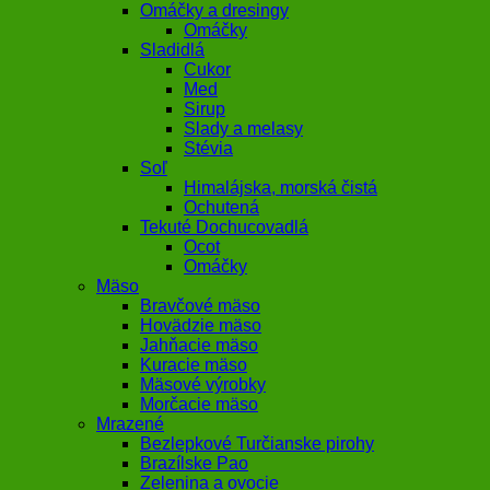
Omáčky a dresingy
Omáčky
Sladidlá
Cukor
Med
Sirup
Slady a melasy
Stévia
Soľ
Himalájska, morská čistá
Ochutená
Tekuté Dochucovadlá
Ocot
Omáčky
Mäso
Bravčové mäso
Hovädzie mäso
Jahňacie mäso
Kuracie mäso
Mäsové výrobky
Morčacie mäso
Mrazené
Bezlepkové Turčianske pirohy
Brazílske Pao
Zelenina a ovocie