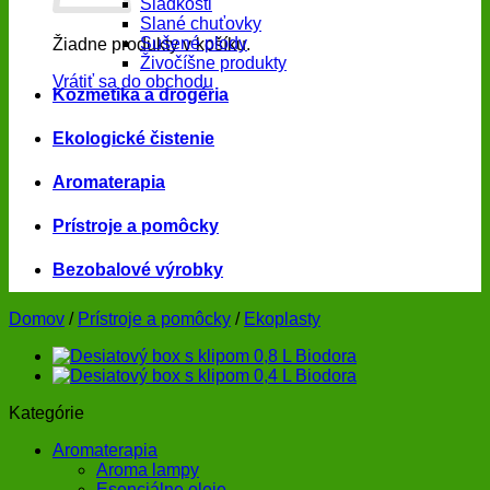
Sladkosti
Slané chuťovky
Sušené plody
Žiadne produkty v košíku.
Živočíšne produkty
Vrátiť sa do obchodu
Kozmetika a drogéria
Ekologické čistenie
Aromaterapia
Prístroje a pomôcky
Bezobalové výrobky
Domov
/
Prístroje a pomôcky
/
Ekoplasty
Kategórie
Aromaterapia
Aroma lampy
Esenciálne oleje