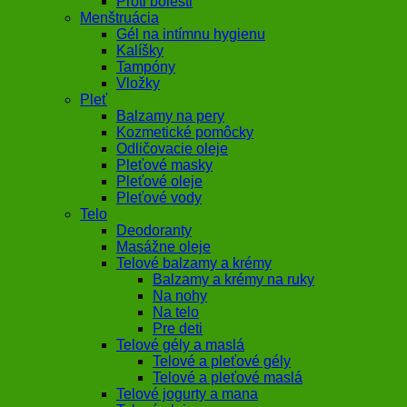
Proti bolesti
Menštruácia
Gél na intímnu hygienu
Kalíšky
Tampóny
Vložky
Pleť
Balzamy na pery
Kozmetické pomôcky
Odličovacie oleje
Pleťové masky
Pleťové oleje
Pleťové vody
Telo
Deodoranty
Masážne oleje
Telové balzamy a krémy
Balzamy a krémy na ruky
Na nohy
Na telo
Pre deti
Telové gély a maslá
Telové a pleťové gély
Telové a pleťové maslá
Telové jogurty a mana