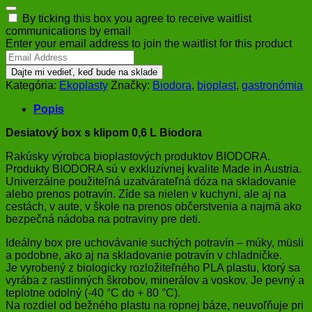
Dismiss
By ticking this box you agree to receive waitlist
notification
communications by email
Enter your email address to join the waitlist for this product
Dajte mi vedieť, keď bude na sklade
Kategória:
Ekoplasty
Značky:
Biodora
,
bioplast
,
gastronómia
Popis
Desiatový box s klipom 0,6 L Biodora
Rakúsky výrobca bioplastových produktov BIODORA.
Produkty BIODORA sú v exkluzívnej kvalite Made in Austria.
Univerzálne použiteľná uzatvárateľná dóza na skladovanie
alebo prenos potravín. Zíde sa nielen v kuchyni, ale aj na
cestách, v aute, v škole na prenos občerstvenia a najmä ako
bezpečná nádoba na potraviny pre deti.
Ideálny box pre uchovávanie suchých potravín – múky, müsli
a podobne, ako aj na skladovanie potravín v chladničke.
Je vyrobený z biologicky rozložiteľného PLA plastu, ktorý sa
vyrába z rastlinných škrobov, minerálov a voskov. Je pevný a
teplotne odolný (-40 °C do + 80 °C).
Na rozdiel od bežného plastu na ropnej báze, neuvoľňuje pri