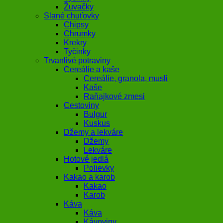
Žuvačky
Slané chuťovky
Chipsy
Chrumky
Krekry
Tyčinky
Trvanlivé potraviny
Cereálie a kaše
Cereálie, granola, musli
Kaše
Raňajkové zmesi
Cestoviny
Bulgur
Kuskus
Džemy a lekváre
Džemy
Lekváre
Hotové jedlá
Polievky
Kakao a karob
Kakao
Karob
Káva
Káva
Kávoviny