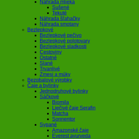
Náhrada mlieka
Sušené
Tekuté
Náhrada šľahačky
Náhrada smotany
Bezlepkové
Bezlepkové pečivo
Bezlepkové polotovary
Bezlepkové sladkosti
Cestoviny
Ostatné
Slané
Trvanlivé
Zmesi a múky
Bezobalové výrobky
Čaje a bylinky
Jednodruhové bylinky
Sáčkové
Biomila
Liečivé čaje Serafin
Matcha
Sonnentor
Sypané
Amazonské čaje
Everest ayurveda