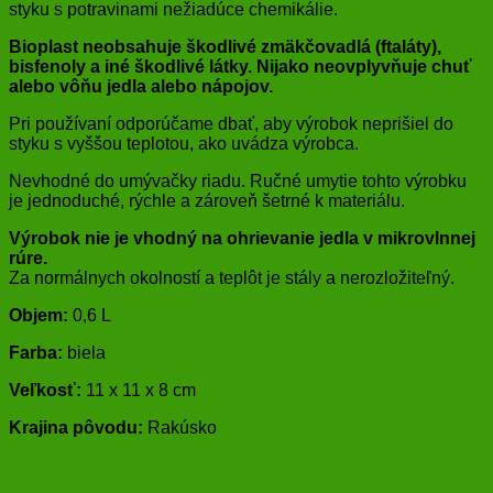
styku s potravinami nežiadúce chemikálie.
Bioplast neobsahuje škodlivé zmäkčovadlá (ftaláty),
bisfenoly a iné škodlivé látky. Nijako neovplyvňuje chuť
alebo vôňu jedla alebo nápojov.
Pri používaní odporúčame dbať, aby výrobok neprišiel do
styku s vyššou teplotou, ako uvádza výrobca.
Nevhodné do umývačky riadu. Ručné umytie tohto výrobku
je jednoduché, rýchle a zároveň šetrné k materiálu.
Výrobok nie je vhodný na ohrievanie jedla v mikrovlnnej
rúre.
Za normálnych okolností a teplôt je stály a nerozložiteľný.
Objem:
0,6 L
Farba:
biela
Veľkosť:
11 x 11 x 8 cm
Krajina pôvodu:
Rakúsko