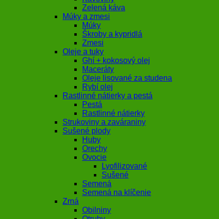
Zelená káva
Múky a zmesi
Múky
Škroby a kypridlá
Zmesi
Oleje a tuky
Ghí + kokosový olej
Maceráty
Oleje lisované za studena
Rybí olej
Rastlinné nátierky a pestá
Pestá
Rastlinné nátierky
Strukoviny a zaváraniny
Sušené plody
Huby
Orechy
Ovocie
Lyofilizované
Sušené
Semená
Semená na klíčenie
Zrná
Obilniny
Otruby