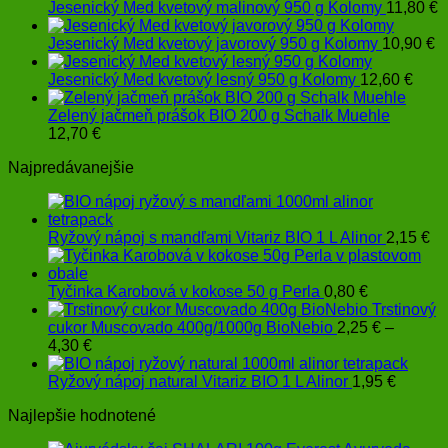
Jesenický Med kvetový malinový 950 g Kolomy
11,80
€
Jesenický Med kvetový javorový 950 g Kolomy
10,90
€
Jesenický Med kvetový lesný 950 g Kolomy
12,60
€
Zelený jačmeň prášok BIO 200 g Schalk Muehle
12,70
€
Najpredávanejšie
Ryžový nápoj s mandľami Vitariz BIO 1 L Alinor
2,15
€
Tyčinka Karobová v kokose 50 g Perla
0,80
€
Trstinový
cukor Muscovado 400g/1000g BioNebio
2,25
€
–
Price
4,30
€
range:
2,25 €
Ryžový nápoj natural Vitariz BIO 1 L Alinor
1,95
€
through
Najlepšie hodnotené
4,30 €