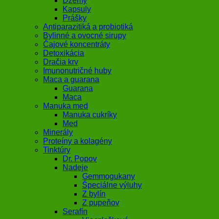
Džemy
Kapsuly
Prášky
Antiparazitiká a probiotiká
Bylinné a ovocné sirupy
Čajové koncentráty
Detoxikácia
Dračia krv
Imunonutričné huby
Maca a guarana
Guarana
Maca
Manuka med
Manuka cukríky
Med
Minerály
Proteíny a kolagény
Tinktúry
Dr. Popov
Nadeje
Gemmogukany
Špeciálne výluhy
Z bylín
Z pupeňov
Serafín