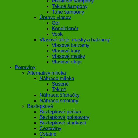
Práškové šampóny
Tekuté šampóny
Tuhé šampóny
Úprava vlasov
Gél
Kondicionér
Vosk
Vlasové oleje, masky a balzamy
Vlasové balzamy
Vlasové kúry
Vlasové masky
Vlasové oleje
Potraviny
Alternatívy mlieka
Náhrada mlieka
Sušené
Tekuté
Náhrada šľahačky
Náhrada smotany
Bezlepkové
Bezlepkové pečivo
Bezlepkové polotovary
Bezlepkové sladkosti
Cestoviny
Ostatné