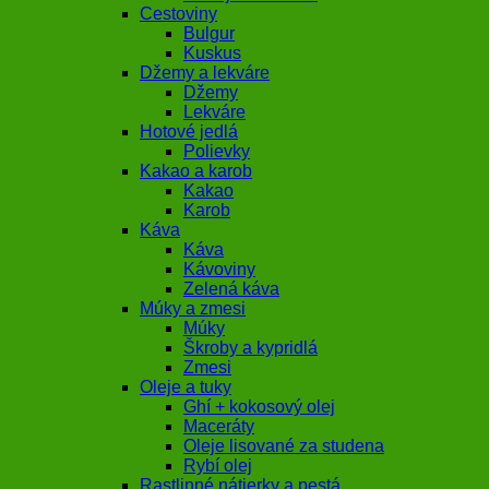
Cestoviny
Bulgur
Kuskus
Džemy a lekváre
Džemy
Lekváre
Hotové jedlá
Polievky
Kakao a karob
Kakao
Karob
Káva
Káva
Kávoviny
Zelená káva
Múky a zmesi
Múky
Škroby a kypridlá
Zmesi
Oleje a tuky
Ghí + kokosový olej
Maceráty
Oleje lisované za studena
Rybí olej
Rastlinné nátierky a pestá