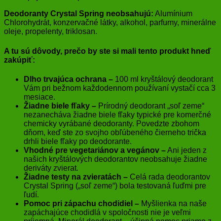
Deodoranty Crystal Spring neobsahujú:
Alumínium
Chlorohydrát, konzervačné látky, alkohol, parfumy, minerálne
oleje, propelenty, triklosan.
A tu sú dôvody, prečo by ste si mali tento produkt hneď
zakúpiť:
Dlho trvajúca ochrana –
100 ml kryštálový deodorant
Vám pri bežnom každodennom používaní vystačí cca 3
mesiace.
Žiadne biele fľaky –
Prírodný deodorant „soľ zeme“
nezanecháva žiadne biele fľaky typické pre komerčné
chemicky vyrábané deodoranty. Povedzte zbohom
dňom, keď ste zo svojho obľúbeného čierneho trička
drhli biele fľaky po deodorante.
Vhodné pre vegetariánov a vegánov –
Ani jeden z
našich kryštálových deodorantov neobsahuje žiadne
deriváty zvierat.
Žiadne testy na zvieratách –
Celá rada deodorantov
Crystal Spring („soľ zeme“) bola testovaná ľuďmi pre
ľudí.
Pomoc pri zápachu chodidiel –
Myšlienka na naše
zapáchajúce chodidlá v spoločnosti nie je veľmi