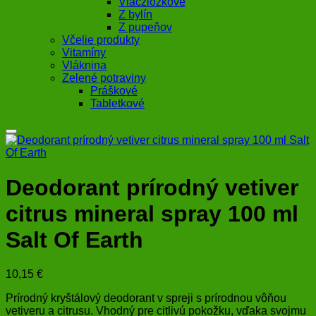
Viaczložkové
Z bylín
Z pupeňov
Včelie produkty
Vitamíny
Vláknina
Zelené potraviny
Práškové
Tabletkové
Deodorant prírodný vetiver
citrus mineral spray 100 ml
Salt Of Earth
10,15
€
Prírodný kryštálový deodorant v spreji s prírodnou vôňou
vetiveru a citrusu. Vhodný pre citlivú pokožku, vďaka svojmu