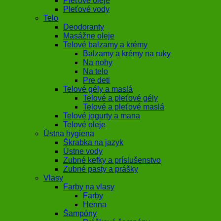
Pleťové oleje
Pleťové vody
Telo
Deodoranty
Masážne oleje
Telové balzamy a krémy
Balzamy a krémy na ruky
Na nohy
Na telo
Pre deti
Telové gély a maslá
Telové a pleťové gély
Telové a pleťové maslá
Telové jogurty a mana
Telové oleje
Ústna hygiena
Škrabka na jazyk
Ústne vody
Zubné kefky a príslušenstvo
Zubné pasty a prášky
Vlasy
Farby na vlasy
Farby
Henna
Šampóny