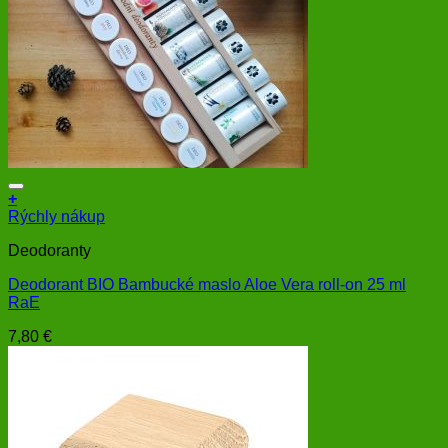
+
Rýchly nákup
Deodoranty
Deodorant BIO Bambucké maslo Aloe Vera roll-on 25 ml
RaE
7,80
€