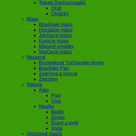
Tekuté Dochucovadlá
Ocot
Omáčky
Mäso
Bravčové mäso
Hovädzie mäso
Jahňacie mäso
Kuracie mäso
Mäsové výrobky
Morčacie mäso
Mrazené
Bezlepkové Turčianske pirohy
Brazílske Pao
Zelenina a ovocie
Zmrzliny
Nápoje
Alko
Pivo
Víno
Nealko
Mušty
Sirupy
Šťavy a pyré
Voda
Orechové maslá