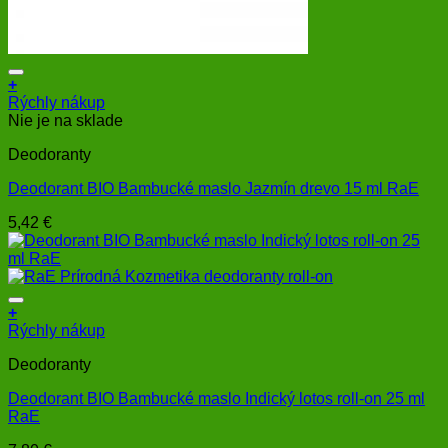
+
Rýchly nákup
Nie je na sklade
Deodoranty
Deodorant BIO Bambucké maslo Jazmín drevo 15 ml RaE
5,42
€
+
Rýchly nákup
Deodoranty
Deodorant BIO Bambucké maslo Indický lotos roll-on 25 ml
RaE