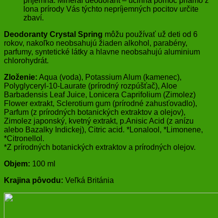
príjemná. Minerál deodorant – účinná pomoc priamo z
lona prírody Vás týchto nepríjemných pocitov určite
zbaví.
Deodoranty Crystal Spring
môžu používať už deti od 6
rokov, nakoľko neobsahujú žiaden alkohol, parabény,
parfumy, syntetické látky a hlavne neobsahujú aluminium
chlorohydrát.
Zloženie:
Aqua (voda), Potassium Alum (kamenec),
Polyglyceryl-10-Laurate (prírodný rozpúšťač), Aloe
Barbadensis Leaf Juice, Lonicera Caprifolium (Zimolez)
Flower extrakt, Sclerotium gum (prírodné zahusťovadlo),
Parfum (z prírodných botanických extraktov a olejov),
Zimolez japonský, kvetný extrakt, p.Anisic Acid (z anízu
alebo Bazalky Indickej), Citric acid. *Lonalool, *Limonene,
*Citronellol.
*Z prírodných botanických extraktov a prírodných olejov.
Objem:
100 ml
Krajina pôvodu:
Veľká Británia