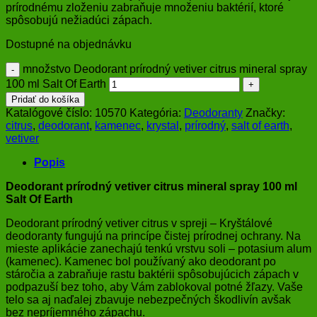
prírodnému zloženiu zabraňuje množeniu baktérií, ktoré
spôsobujú nežiadúci zápach.
Dostupné na objednávku
množstvo Deodorant prírodný vetiver citrus mineral spray
100 ml Salt Of Earth
Pridať do košíka
Katalógové číslo:
10570
Kategória:
Deodoranty
Značky:
citrus
,
deodorant
,
kamenec
,
krystal
,
prírodný
,
salt of earth
,
vetiver
Popis
Deodorant prírodný vetiver citrus mineral spray 100 ml
Salt Of Earth
Deodorant prírodný vetiver citrus v spreji – Kryštálové
deodoranty fungujú na princípe čistej prírodnej ochrany. Na
mieste aplikácie zanechajú tenkú vrstvu soli – potasium alum
(kamenec). Kamenec bol používaný ako deodorant po
stáročia a zabraňuje rastu baktérii spôsobujúcich zápach v
podpazuší bez toho, aby Vám zablokoval potné žľazy. Vaše
telo sa aj naďalej zbavuje nebezpečných škodlivín avšak
bez nepríjemného zápachu.