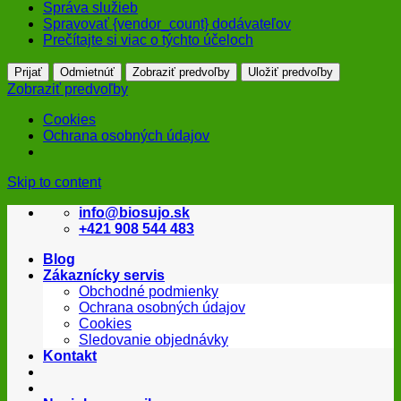
Správa služieb
Spravovať {vendor_count} dodávateľov
Prečítajte si viac o týchto účeloch
Prijať
Odmietnúť
Zobraziť predvoľby
Uložiť predvoľby
Zobraziť predvoľby
Cookies
Ochrana osobných údajov
Skip to content
info@biosujo.sk
+421 908 544 483
Blog
Zákaznícky servis
Obchodné podmienky
Ochrana osobných údajov
Cookies
Sledovanie objednávky
Kontakt