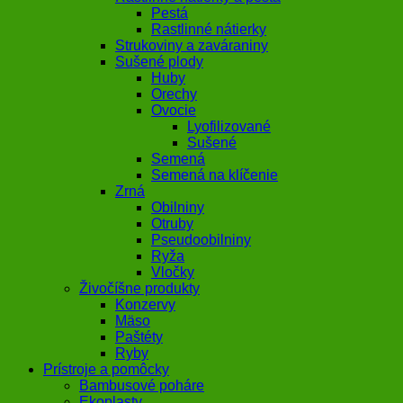
Pestá
Rastlinné nátierky
Strukoviny a zaváraniny
Sušené plody
Huby
Orechy
Ovocie
Lyofilizované
Sušené
Semená
Semená na klíčenie
Zrná
Obilniny
Otruby
Pseudoobilniny
Ryža
Vločky
Živočíšne produkty
Konzervy
Mäso
Paštéty
Ryby
Prístroje a pomôcky
Bambusové poháre
Ekoplasty