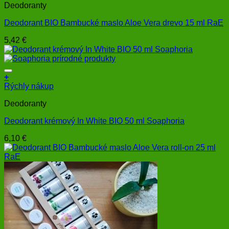
Deodoranty
Deodorant BIO Bambucké maslo Aloe Vera drevo 15 ml RaE
5,42
€
+
Rýchly nákup
Deodoranty
Deodorant krémový In White BIO 50 ml Soaphoria
6,10
€