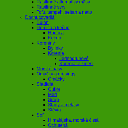
Rastlinné alternatívy mäsa
Rastlinné syry
Tofu, tempeh, seitan a natto
Dochucovadlá
Bujón
Horčica a kečup
Horčica
Kečup
Koreniny
Bylinky
Korenie
Jednodruhové
Koreniace zmesi
Morské riasy
Omáčky a dresingy
Omáčky
Sladidlá
Cukor
Med
Sirup
Slady a melasy
Stévia
Soľ
Himalájska, morská čistá
Ochutená