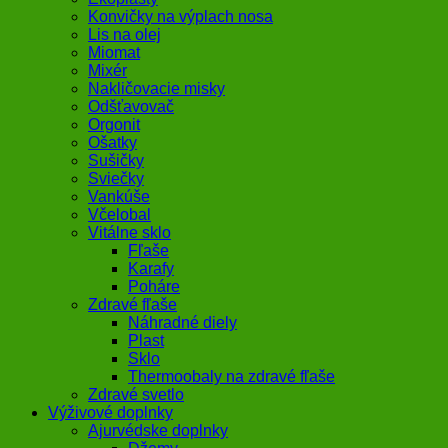
Konvičky na výplach nosa
Lis na olej
Miomat
Mixér
Nakličovacie misky
Odšťavovač
Orgonit
Ošatky
Sušičky
Sviečky
Vankúše
Včelobal
Vitálne sklo
Fľaše
Karafy
Poháre
Zdravé fľaše
Náhradné diely
Plast
Sklo
Thermoobaly na zdravé fľaše
Zdravé svetlo
Výživové doplnky
Ajurvédske doplnky