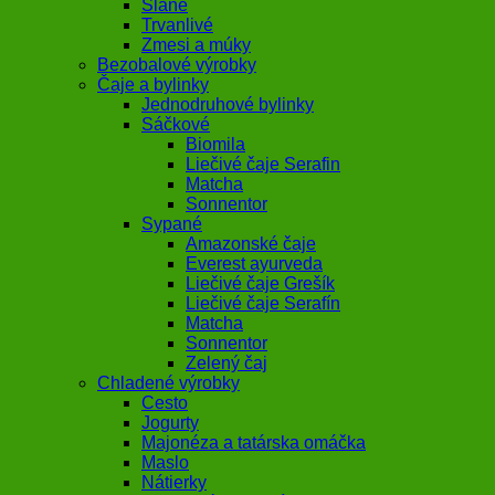
Slané
Trvanlivé
Zmesi a múky
Bezobalové výrobky
Čaje a bylinky
Jednodruhové bylinky
Sáčkové
Biomila
Liečivé čaje Serafin
Matcha
Sonnentor
Sypané
Amazonské čaje
Everest ayurveda
Liečivé čaje Grešík
Liečivé čaje Serafín
Matcha
Sonnentor
Zelený čaj
Chladené výrobky
Cesto
Jogurty
Majonéza a tatárska omáčka
Maslo
Nátierky