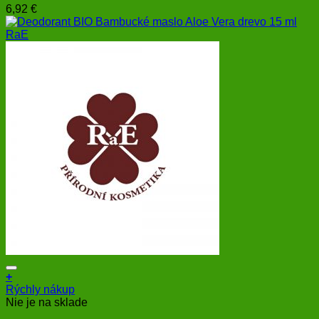
6,92
€
+
Rýchly nákup
Nie je na sklade