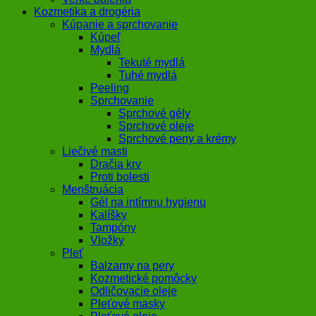
Kozmetika a drogéria
Kúpanie a sprchovanie
Kúpeľ
Mydlá
Tekuté mydlá
Tuhé mydlá
Peeling
Sprchovanie
Sprchové gély
Sprchové oleje
Sprchové peny a krémy
Liečivé masti
Dračia krv
Proti bolesti
Menštruácia
Gél na intímnu hygienu
Kalíšky
Tampóny
Vložky
Pleť
Balzamy na pery
Kozmetické pomôcky
Odličovacie oleje
Pleťové masky