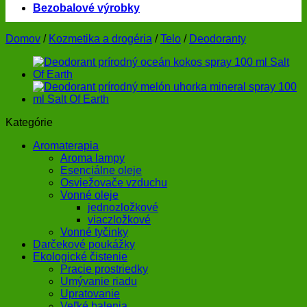
Bezobalové výrobky
Domov
/
Kozmetika a drogéria
/
Telo
/
Deodoranty
Kategórie
Aromaterapia
Aroma lampy
Esenciálne oleje
Osviežovače vzduchu
Vonné oleje
jednozložkové
viaczložkové
Vonné tyčinky
Darčekové poukážky
Ekologické čistenie
Pracie prostriedky
Umývanie riadu
Upratovanie
Veľké balenia