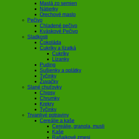
Maslá zo semien
Nátierky
Orechové maslo
Pečivo
Chladené pečivo
Kváskové Pečivo
Sladkosti
Čokoláda
Cukríky a lízatká
Cukríky
Lízanky
Puding
Sušienky a oplátky
Tyčinky
Žuvačky
Slané chuťovky
Chipsy
Chrumky
Krekry
Tyčinky
Trvanlivé potraviny
Cereálie a kaše
Cereálie, granola, musli
Kaše
Raňajkové zmesi