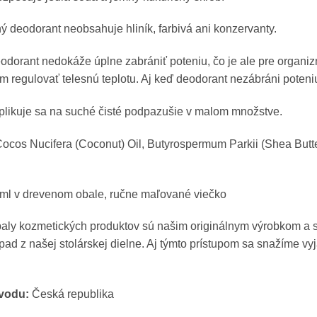
ý deodorant neobsahuje hliník, farbivá ani konzervanty.
odorant nedokáže úplne zabrániť poteniu, čo je ale pre organi
 regulovať telesnú teplotu. Aj keď deodorant nezábráni poten
plikuje sa na suché čisté podpazušie v malom množstve.
ocos Nucifera (Coconut) Oil, Butyrospermum Parkii (Shea Butt
ml v drevenom obale, ručne maľované viečko
aly kozmetických produktov sú našim originálnym výrobkom a 
ad z našej stolárskej dielne. Aj týmto prístupom sa snažíme vyja
ôvodu:
Česká republika