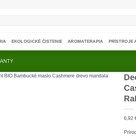
RIA
EKOLOGICKÉ ČISTENIE
AROMATERAPIA
PRÍSTROJE
ANTY
De
Ca
Ra
6,92
Príro