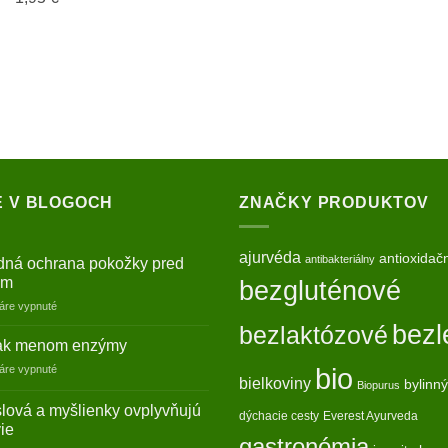
E V BLOGOCH
ZNAČKY PRODUKTOV
ajurvéda
antioxidač
antibakteriálny
odná ochrana pokožky pred
om
bezgluténové
na
áre vypnuté
Prírodná
bezl
bezlaktózové
ochrana
ak menom enzýmy
pokožky
na
bio
áre vypnuté
pred
bielkoviny
bylinný
Zázrak
Biopurus
slnkom
menom
lová a myšlienky ovplyvňujú
dýchacie cesty
Everest Ayurveda
enzýmy
ie
gastronómia