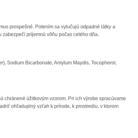
zmus prospešné. Potením sa vylučujú odpadné látky a
iu zabezpečí príjemnú vôňu počas celého dňa.
er), Sodium Bicarbonate, Amylum Maydis, Tocopherol,
sú chránené úžitkovým vzorom. Pri ich výrobe spracúvame
driť ohľaduplný vzťah k prírode, k prostrediu, v ktorom