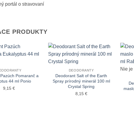
ACE PRODUKTY
+
+
Nie je
EODORANTY
DEODORANTY
 Pazúch Pomaranč a
Deodorant Salt of the Earth
ptus 44 ml Ponio
Spray prírodný minerál 100 ml
De
Crystal Spring
9,15
€
maslo
8,15
€