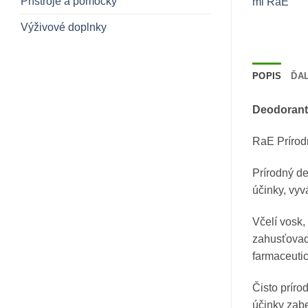
Prístroje a pomôcky
Výživové doplnky
POPIS
ĎAL
Deodorant
RaE Prírodn
Prírodný d
účinky, vy
Včelí vosk,
zahusťovadl
farmaceutic
Čisto príro
účinky zab