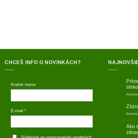
CHCEŠ INFO O NOVINKÁCH?
NAJNOVŠI
Prír
Krstné meno
slnk
Koment
Zázr
E-mail
*
Koment
Ako s
zdrav
Súhlasím so
spracovaním osobných