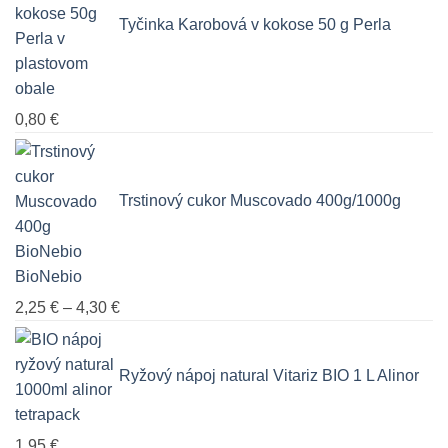
Tyčinka Karobová v kokose 50 g Perla
0,80
€
Trstinový cukor Muscovado 400g/1000g
BioNebio
Price
2,25
€
–
4,30
€
range:
2,25 €
Ryžový nápoj natural Vitariz BIO 1 L Alinor
through
4,30 €
1,95
€