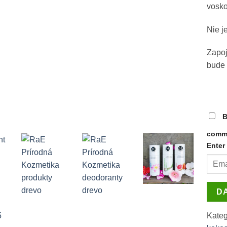
vosko
Nie j
Zapoj
bude 
DI
B
NO
commu
Enter 
DA
Kateg