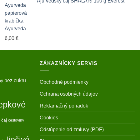
Ajurvédsky čaj SHALARI 100 g Everest
Ayurveda
6,00
€
ZÁKAZNÍCKY SERVIS
bez cukru
ný
Obchodné podmienky
Ochrana osobných údajov
epkové
Reklamačný poriadok
Cookies
 čaj
cestoviny
Odstúpenie od zmluvy (PDF)
liečivé