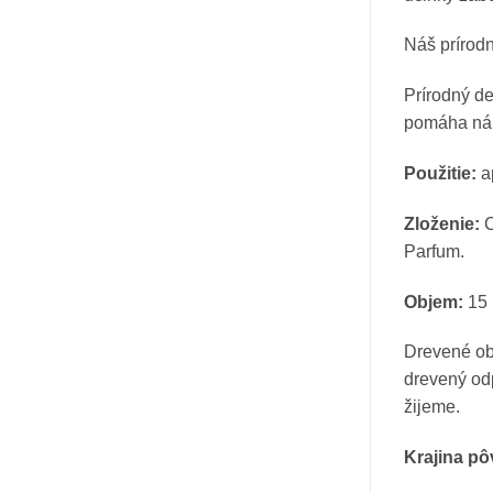
Náš prírodn
Prírodný de
pomáha nám
Použitie:
a
Zloženie:
C
Parfum.
Objem:
15 
Drevené ob
drevený odp
žijeme.
Krajina p