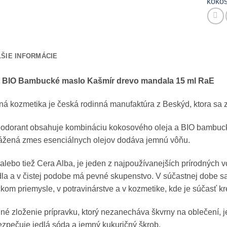
kokos
ŠIE INFORMÁCIE
 BIO Bambucké maslo Kašmír drevo mandala 15 ml RaE
á kozmetika je česká rodinná manufaktúra z Beskýd, ktora sa 
eodorant obsahuje kombináciu kokosového oleja a BIO bambuck
vážená zmes esenciálnych olejov dodáva jemnú vôňu.
 alebo tiež Cera Alba, je jeden z najpoužívanejších prírodných
a a v čistej podobe má pevné skupenstvo. V súčastnej dobe sa 
kom priemysle, v potravinárstve a v kozmetike, kde je súčasť k
dné zloženie prípravku, ktorý nezanecháva škvrny na oblečení, 
ezpečuje jedlá sóda a jemný kukuričný škrob.