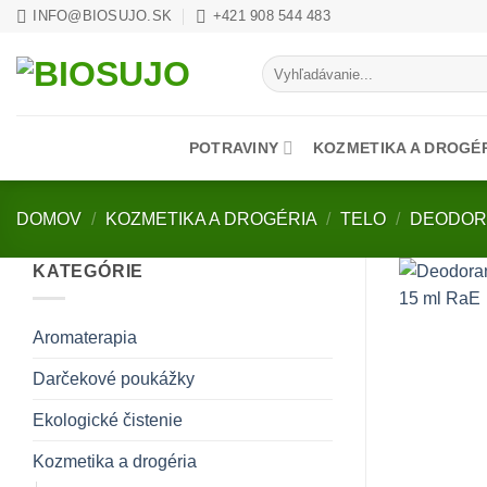
Skip
INFO@BIOSUJO.SK
+421 908 544 483
to
Hľadať:
content
POTRAVINY
KOZMETIKA A DROGÉ
DOMOV
/
KOZMETIKA A DROGÉRIA
/
TELO
/
DEODOR
KATEGÓRIE
Aromaterapia
Darčekové poukážky
Ekologické čistenie
Kozmetika a drogéria