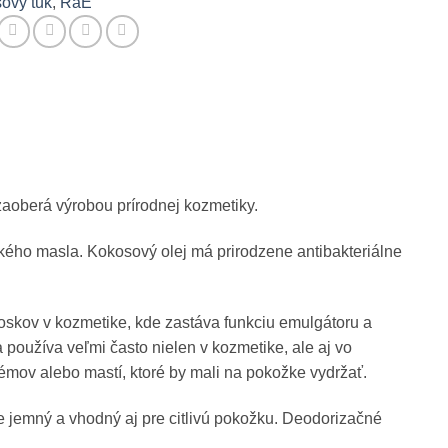
ový tuk
,
RaE
zaoberá výrobou prírodnej kozmetiky.
ého masla. Kokosový olej má prirodzene antibakteriálne
 voskov v kozmetike, kde zastáva funkciu emulgátoru a
používa veľmi často nielen v kozmetike, ale aj vo
rémov alebo mastí, ktoré by mali na pokožke vydržať.
je jemný a vhodný aj pre citlivú pokožku. Deodorizačné