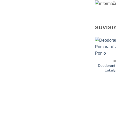
SÚVISI
+
D
Deodorant
Eukaly