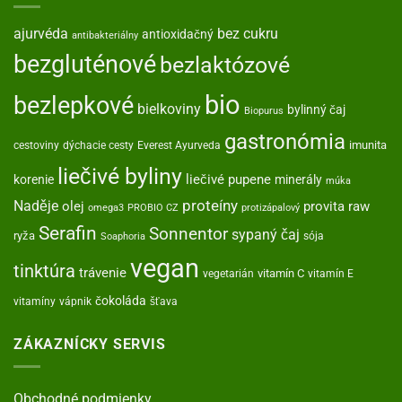
ajurvéda
bez cukru
antioxidačný
antibakteriálny
bezgluténové
bezlaktózové
bio
bezlepkové
bielkoviny
bylinný čaj
Biopurus
gastronómia
imunita
cestoviny
dýchacie cesty
Everest Ayurveda
liečivé byliny
korenie
liečivé pupene
minerály
múka
proteíny
Naděje
olej
provita
raw
omega3
PROBIO CZ
protizápalový
Serafin
Sonnentor
sypaný čaj
ryža
sója
Soaphoria
vegan
tinktúra
trávenie
vitamín C
vegetarián
vitamín E
čokoláda
vitamíny
vápnik
šťava
ZÁKAZNÍCKY SERVIS
Obchodné podmienky