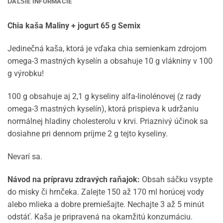
ĎALŠIE INFORMÁCIE
Chia kaša Maliny + jogurt 65 g Semix
Jedinečná kaša, ktorá je vďaka chia semienkam zdrojom
omega-3 mastných kyselín a obsahuje 10 g vlákniny v 100
g výrobku!
100 g obsahuje aj 2,1 g kyseliny alfa-linolénovej (z rady
omega-3 mastných kyselín), ktorá prispieva k udržaniu
normálnej hladiny cholesterolu v krvi. Priaznivý účinok sa
dosiahne pri dennom príjme 2 g tejto kyseliny.
Nevarí sa.
Návod na prípravu zdravých raňajok:
Obsah sáčku vsypte
do misky či hrnčeka. Zalejte 150 až 170 ml horúcej vody
alebo mlieka a dobre premiešajte. Nechajte 3 až 5 minút
odstáť. Kaša je pripravená na okamžitú konzumáciu.