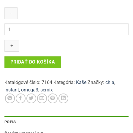
množstvo
Chia
kaša
Maliny
+
jogurt
PRIDAŤ DO KOŠÍKA
65
g
Semix
Katalógové číslo:
7164
Kategória:
Kaše
Značky:
chia
,
instant
,
omega3
,
semix
POPIS