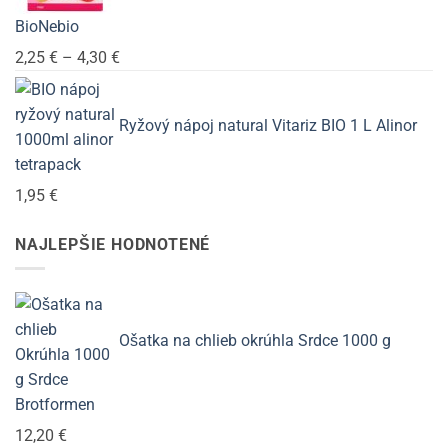
BioNebio
Price
2,25
€
–
4,30
€
range:
2,25 €
Ryžový nápoj natural Vitariz BIO 1 L Alinor
through
4,30 €
1,95
€
NAJLEPŠIE HODNOTENÉ
Ošatka na chlieb okrúhla Srdce 1000 g
Brotformen
12,20
€