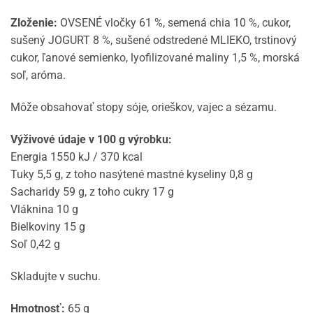
Zloženie:
OVSENÉ vločky 61 %, semená chia 10 %, cukor,
sušený JOGURT 8 %, sušené odstredené MLIEKO, trstinový
cukor, ľanové semienko, lyofilizované maliny 1,5 %, morská
soľ, aróma.
Môže obsahovať stopy sóje, orieškov, vajec a sézamu.
Výživové údaje v 100 g výrobku:
Energia 1550 kJ / 370 kcal
Tuky 5,5 g, z toho nasýtené mastné kyseliny 0,8 g
Sacharidy 59 g, z toho cukry 17 g
Vláknina 10 g
Bielkoviny 15 g
Soľ 0,42 g
Skladujte v suchu.
Hmotnosť:
65 g