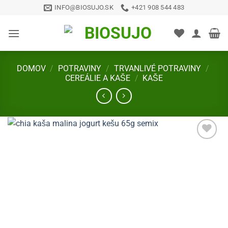
Skip
INFO@BIOSUJO.SK
+421 908 544 483
to
content
DOMOV
/
POTRAVINY
/
TRVANLIVÉ POTRAVINY
/
CEREÁLIE A KAŠE
/
KAŠE