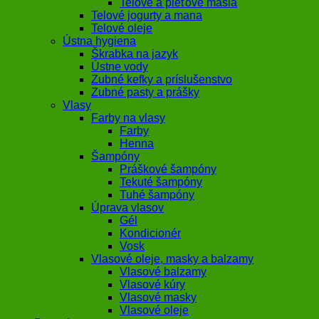
Telové a pleťové maslá
Telové jogurty a mana
Telové oleje
Ústna hygiena
Škrabka na jazyk
Ústne vody
Zubné kefky a príslušenstvo
Zubné pasty a prášky
Vlasy
Farby na vlasy
Farby
Henna
Šampóny
Práškové šampóny
Tekuté šampóny
Tuhé šampóny
Úprava vlasov
Gél
Kondicionér
Vosk
Vlasové oleje, masky a balzamy
Vlasové balzamy
Vlasové kúry
Vlasové masky
Vlasové oleje