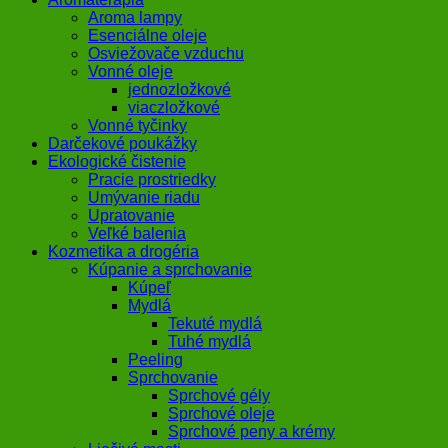
Aroma lampy
Esenciálne oleje
Osviežovače vzduchu
Vonné oleje
jednozložkové
viaczložkové
Vonné tyčinky
Darčekové poukážky
Ekologické čistenie
Pracie prostriedky
Umývanie riadu
Upratovanie
Veľké balenia
Kozmetika a drogéria
Kúpanie a sprchovanie
Kúpeľ
Mydlá
Tekuté mydlá
Tuhé mydlá
Peeling
Sprchovanie
Sprchové gély
Sprchové oleje
Sprchové peny a krémy