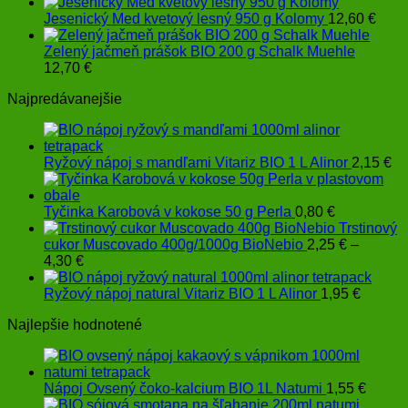
Jesenický Med kvetový lesný 950 g Kolomy
12,60
€
Zelený jačmeň prášok BIO 200 g Schalk Muehle
12,70
€
Najpredávanejšie
Ryžový nápoj s mandľami Vitariz BIO 1 L Alinor
2,15
€
Tyčinka Karobová v kokose 50 g Perla
0,80
€
Trstinový
cukor Muscovado 400g/1000g BioNebio
2,25
€
–
Price
4,30
€
range:
2,25 €
Ryžový nápoj natural Vitariz BIO 1 L Alinor
1,95
€
through
Najlepšie hodnotené
4,30 €
Nápoj Ovsený čoko-kalcium BIO 1L Natumi
1,55
€