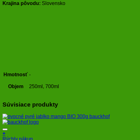
Krajina pôvodu:
Slovensko
Hmotnosť
-
Objem
250ml, 700ml
Súvisiace produkty
+
Rýchly nákup