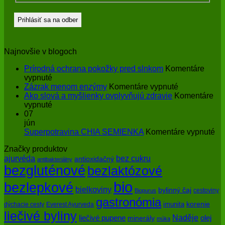
Najnovšie v blogoch
Prírodná ochrana pokožky pred slnkom
Komentáre
na
vypnuté
Prírodná
na
Zázrak menom enzýmy
Komentáre vypnuté
ochrana
Zázrak
Ako slová a myšlienky ovplyvňujú zdravie
Komentáre
pokožky
na
menom
vypnuté
pred
Ako
enzýmy
07
slnkom
slová
jún
a
na
Superpotravina CHIA SEMIENKA
Komentáre vypnuté
myšlienky
Su
Značky produktov
ovplyvňujú
CH
bez cukru
ajurvéda
zdravie
SE
antioxidačný
antibakteriálny
bezgluténové
bezlaktózové
bio
bezlepkové
bielkoviny
bylinný čaj
cestoviny
Biopurus
gastronómia
imunita
korenie
dýchacie cesty
Everest Ayurveda
liečivé byliny
Naděje
olej
liečivé pupene
minerály
múka