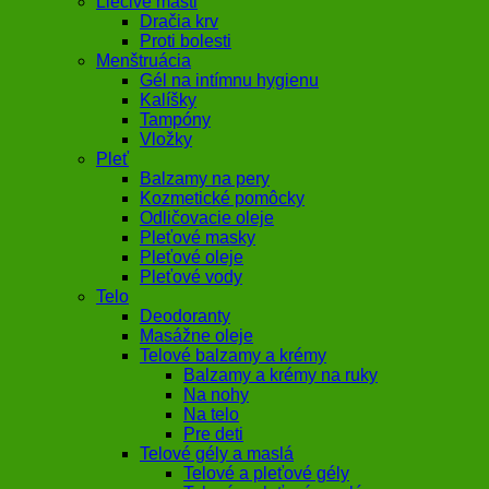
Liečivé masti
Dračia krv
Proti bolesti
Menštruácia
Gél na intímnu hygienu
Kalíšky
Tampóny
Vložky
Pleť
Balzamy na pery
Kozmetické pomôcky
Odličovacie oleje
Pleťové masky
Pleťové oleje
Pleťové vody
Telo
Deodoranty
Masážne oleje
Telové balzamy a krémy
Balzamy a krémy na ruky
Na nohy
Na telo
Pre deti
Telové gély a maslá
Telové a pleťové gély