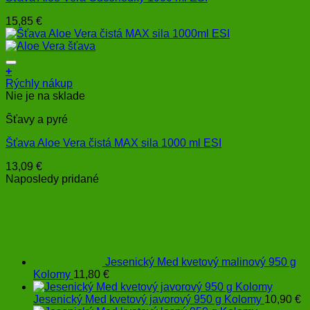
15,85
€
+
Rýchly nákup
Nie je na sklade
Šťavy a pyré
Šťava Aloe Vera čistá MAX sila 1000 ml ESI
13,09
€
Naposledy pridané
Jesenický Med kvetový malinový 950 g
Kolomy
11,80
€
Jesenický Med kvetový javorový 950 g Kolomy
10,90
€