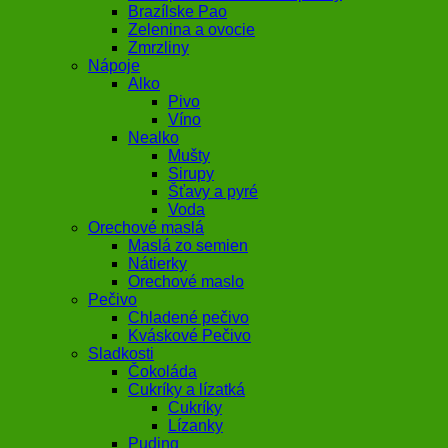
Brazílske Pao
Zelenina a ovocie
Zmrzliny
Nápoje
Alko
Pivo
Víno
Nealko
Mušty
Sirupy
Šťavy a pyré
Voda
Orechové maslá
Maslá zo semien
Nátierky
Orechové maslo
Pečivo
Chladené pečivo
Kváskové Pečivo
Sladkosti
Čokoláda
Cukríky a lízatká
Cukríky
Lízanky
Puding