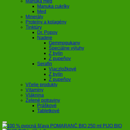
Manuka med
Manuka cukríky
Med
Minerály
Proteíny a kolagény
Tinktúry
Dr. Popov
Nadeje
Gemmogukany
Špeciálne výluhy
Z bylín
Z pupeňov
Serafín
Viaczložkové
Z bylín
Z pupeňov
Včelie produkty
Vitamíny
Vláknina
Zelené potraviny
Práškové
Tabletkové