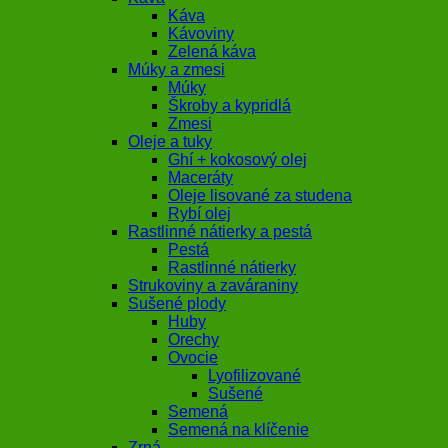
Káva
Kávoviny
Zelená káva
Múky a zmesi
Múky
Škroby a kypridlá
Zmesi
Oleje a tuky
Ghí + kokosový olej
Maceráty
Oleje lisované za studena
Rybí olej
Rastlinné nátierky a pestá
Pestá
Rastlinné nátierky
Strukoviny a zaváraniny
Sušené plody
Huby
Orechy
Ovocie
Lyofilizované
Sušené
Semená
Semená na klíčenie
Zrná