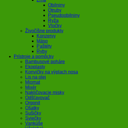
Obilniny
Otruby
Pseudoobilniny
Ryža
Vločky
Živočíšne produkty
Konzervy
Mäso
Paštéty
Ryby
Prístroje a pomôcky
Bambusové poháre
Ekoplasty
Konvičky na výplach nosa
Lis na olej
Miomat
Mixér
Nakličovacie misky
Odšťavovač
Orgonit
Ošatky
Sušičky
Sviečky
Vankúše