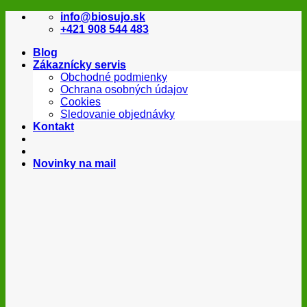
Skip
info@biosujo.sk
to
+421 908 544 483
content
Blog
Zákaznícky servis
Obchodné podmienky
Ochrana osobných údajov
Cookies
Sledovanie objednávky
Kontakt
Novinky na mail