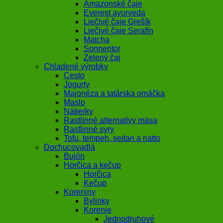
Amazonské čaje
Everest ayurveda
Liečivé čaje Grešík
Liečivé čaje Serafín
Matcha
Sonnentor
Zelený čaj
Chladené výrobky
Cesto
Jogurty
Majonéza a tatárska omáčka
Maslo
Nátierky
Rastlinné alternatívy mäsa
Rastlinné syry
Tofu, tempeh, seitan a natto
Dochucovadlá
Bujón
Horčica a kečup
Horčica
Kečup
Koreniny
Bylinky
Korenie
Jednodruhové