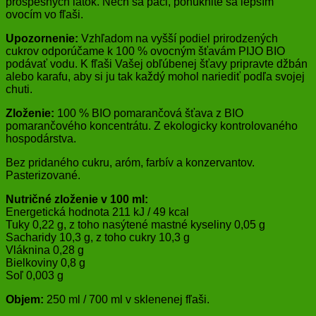
prospešných látok. Nech sa páči, ponúknite sa lepším
ovocím vo fľaši.
Upozornenie:
Vzhľadom na vyšší podiel prirodzených
cukrov odporúčame k 100 % ovocným šťavám PIJO BIO
podávať vodu. K fľaši Vašej obľúbenej šťavy pripravte džbán
alebo karafu, aby si ju tak každý mohol nariediť podľa svojej
chuti.
Zloženie:
100 % BIO pomarančová šťava z BIO
pomarančového koncentrátu. Z ekologicky kontrolovaného
hospodárstva.
Bez pridaného cukru, aróm, farbív a konzervantov.
Pasterizované.
Nutričné zloženie v 100 ml:
Energetická hodnota 211 kJ / 49 kcal
Tuky 0,22 g, z toho nasýtené mastné kyseliny 0,05 g
Sacharidy 10,3 g, z toho cukry 10,3 g
Vláknina 0,28 g
Bielkoviny 0,8 g
Soľ 0,003 g
Objem:
250 ml / 700 ml v sklenenej fľaši.