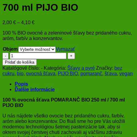
700 ml PIJO BIO
Price
2,00
€
–
4,10
€
range:
100 % BIO ovocné a zeleninové šťavy bez pridaného cukru,
2,00 €
aróm, farbív a konzervantov.
through
4,10 €
Objem
Vymazať
množstvo
100
Pridať do košíka
%
Katalógové číslo:
-
Kategória:
Šťavy a pyré
Značky:
bez
ovocná
cukru
,
bio
,
ovocná šťava
,
PIJO BIO
,
pomaranč
,
šťava
,
vegan
šťava
POMARANČ
Popis
BIO
Ďalšie informácie
250
ml
100 % ovocná šťava POMARANČ BIO 250 ml / 700 ml
/
PIJO BIO
700
ml
U nás nájdete všetko ovocie bez pridaného cukru, farbív,
PIJO
aróm alebo konzervantov. Do fliaš sme ho pre Vás uložili
BIO
modernou technológiou šetrnej pasterizácie tak, aby si
okrem svojej čerstvej chuti zachovali aj väčšinu zdraviu