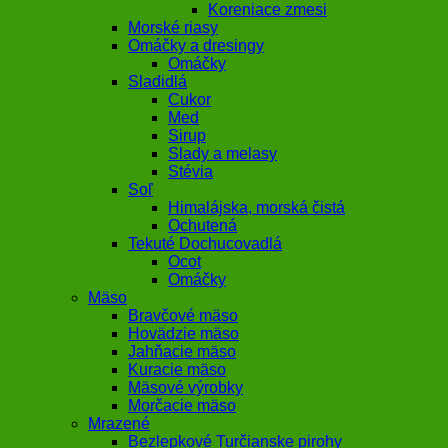
Koreniace zmesi
Morské riasy
Omáčky a dresingy
Omáčky
Sladidlá
Cukor
Med
Sirup
Slady a melasy
Stévia
Soľ
Himalájska, morská čistá
Ochutená
Tekuté Dochucovadlá
Ocot
Omáčky
Mäso
Bravčové mäso
Hovädzie mäso
Jahňacie mäso
Kuracie mäso
Mäsové výrobky
Morčacie mäso
Mrazené
Bezlepkové Turčianske pirohy