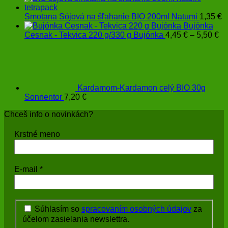
Smotana Sójová na šľahanie BIO 200ml Natumi
1,35
€
Bujónka
Pr
Cesnak - Tekvica 220 g/330 g Bujónka
4,45
€
–
5,50
€
ra
4,
th
5,
Kardamom-Kardamon celý BIO 30g
Sonnentor
7,20
€
Chceš info o novinkách?
Krstné meno
E-mail
*
Súhlasím so
spracovaním osobných údajov
za
účelom zasielania newslettra.