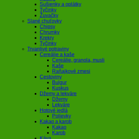
Sušienky a oplátky
Tyčinky
Žuvačky
Slané chuťovky
Chipsy
Chrumky
Krekry
Tyčinky
Trvanlivé potraviny
Cereálie a kaše
Cereálie, granola, musli
Kaše
Raňajkové zmesi
Cestoviny
Bulgur
Kuskus
Džemy a lekváre
Džemy
Lekváre
Hotové jedlá
Polievky
Kakao a karob
Kakao
Karob
Káva