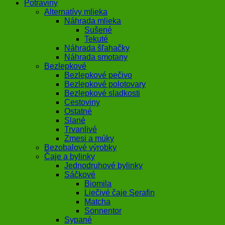
Potraviny
Alternatívy mlieka
Náhrada mlieka
Sušené
Tekuté
Náhrada šľahačky
Náhrada smotany
Bezlepkové
Bezlepkové pečivo
Bezlepkové polotovary
Bezlepkové sladkosti
Cestoviny
Ostatné
Slané
Trvanlivé
Zmesi a múky
Bezobalové výrobky
Čaje a bylinky
Jednodruhové bylinky
Sáčkové
Biomila
Liečivé čaje Serafin
Matcha
Sonnentor
Sypané