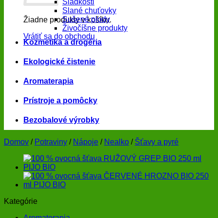
Sladkosti
Slané chuťovky
Sušené plody
Žiadne produkty v košíku.
Živočíšne produkty
Vrátiť sa do obchodu
Kozmetika a drogéria
Ekologické čistenie
Aromaterapia
Prístroje a pomôcky
Bezobalové výrobky
Domov
/
Potraviny
/
Nápoje
/
Nealko
/
Šťavy a pyré
Kategórie
Aromaterapia