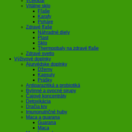
Včelobal
Vitálne sklo
Fľaše
Karafy
Poháre
Zdravé fľaše
Náhradné diely
Plast
Sklo
Thermoobaly na zdravé fľaše
Zdravé svetlo
Výživové doplnky
Ajurvédske doplnky
Džemy
Kapsuly
Prášky
Antiparazitiká a probiotiká
Bylinné a ovocné sirupy
Čajové koncentráty
Detoxikácia
Dračia krv
Imunonutričné huby
Maca a guarana
Guarana
Maca