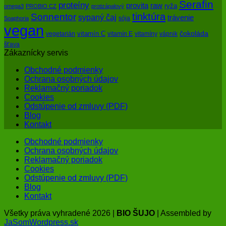
Serafin
proteíny
raw
provita
ryža
omega3
PROBIO CZ
protizápalový
tinktúra
Sonnentor
sypaný čaj
trávenie
sója
Soaphoria
vegan
čokoláda
vitamín C
vegetarián
vitamín E
vitamíny
vápnik
šťava
Zákaznícky servis
Obchodné podmienky
Ochrana osobných údajov
Reklamačný poriadok
Cookies
Odstúpenie od zmluvy (PDF)
Blog
Kontakt
Obchodné podmienky
Ochrana osobných údajov
Reklamačný poriadok
Cookies
Odstúpenie od zmluvy (PDF)
Blog
Kontakt
Všetky práva vyhradené 2026 |
BIO ŠUJO
| Assembled by
JaSomWordpress.sk