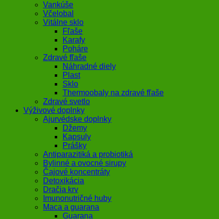
Vankúše
Včelobal
Vitálne sklo
Fľaše
Karafy
Poháre
Zdravé fľaše
Náhradné diely
Plast
Sklo
Thermoobaly na zdravé fľaše
Zdravé svetlo
Výživové doplnky
Ajurvédske doplnky
Džemy
Kapsuly
Prášky
Antiparazitiká a probiotiká
Bylinné a ovocné sirupy
Čajové koncentráty
Detoxikácia
Dračia krv
Imunonutričné huby
Maca a guarana
Guarana