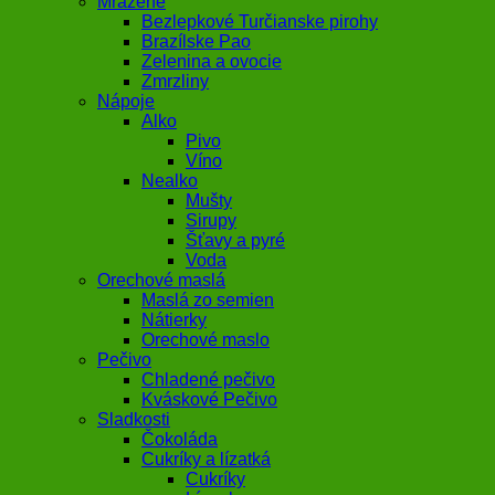
Mrazené
Bezlepkové Turčianske pirohy
Brazílske Pao
Zelenina a ovocie
Zmrzliny
Nápoje
Alko
Pivo
Víno
Nealko
Mušty
Sirupy
Šťavy a pyré
Voda
Orechové maslá
Maslá zo semien
Nátierky
Orechové maslo
Pečivo
Chladené pečivo
Kváskové Pečivo
Sladkosti
Čokoláda
Cukríky a lízatká
Cukríky