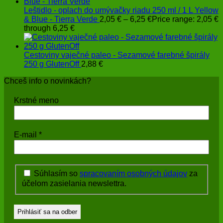
Leštidlo - oplach do umývačky riadu 250 ml / 1 L Yellow
& Blue - Tierra Verde
2,05
€
–
6,25
€
Price range: 2,05 €
through 6,25 €
Cestoviny vaječné paleo - Sezamové farebné špirály
250 g GlutenOff
2,88
€
Chceš info o novinkách?
Krstné meno
E-mail
*
Súhlasím so
spracovaním osobných údajov
za
účelom zasielania newslettra.