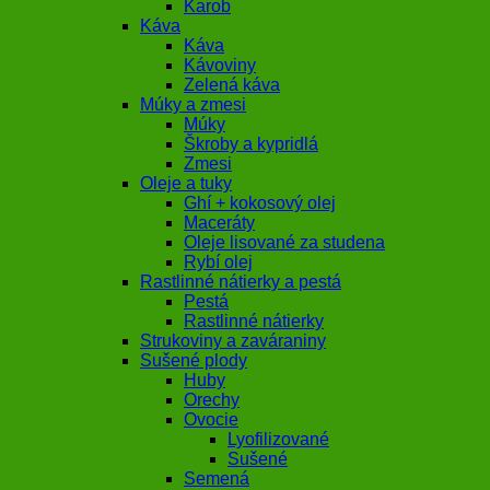
Karob
Káva
Káva
Kávoviny
Zelená káva
Múky a zmesi
Múky
Škroby a kypridlá
Zmesi
Oleje a tuky
Ghí + kokosový olej
Maceráty
Oleje lisované za studena
Rybí olej
Rastlinné nátierky a pestá
Pestá
Rastlinné nátierky
Strukoviny a zaváraniny
Sušené plody
Huby
Orechy
Ovocie
Lyofilizované
Sušené
Semená