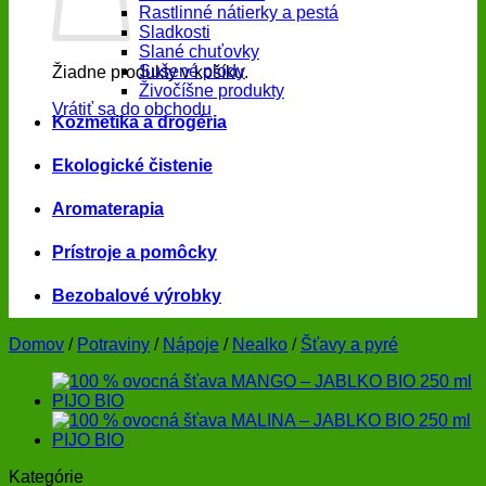
Rastlinné nátierky a pestá
Sladkosti
Slané chuťovky
Sušené plody
Žiadne produkty v košíku.
Živočíšne produkty
Vrátiť sa do obchodu
Kozmetika a drogéria
Ekologické čistenie
Aromaterapia
Prístroje a pomôcky
Bezobalové výrobky
Domov
/
Potraviny
/
Nápoje
/
Nealko
/
Šťavy a pyré
Kategórie