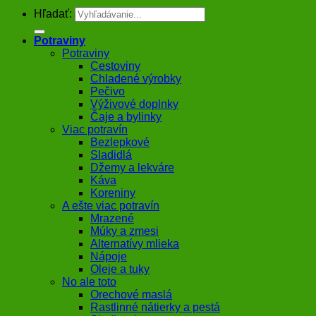
Hľadať:
Potraviny
Potraviny
Cestoviny
Chladené výrobky
Pečivo
Výživové doplnky
Čaje a bylinky
Viac potravín
Bezlepkové
Sladidlá
Džemy a lekváre
Káva
Koreniny
A ešte viac potravín
Mrazené
Múky a zmesi
Alternatívy mlieka
Nápoje
Oleje a tuky
No ale toto
Orechové maslá
Rastlinné nátierky a pestá