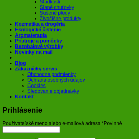
Sladkosti
Slané chuťovky
Sušené plody
Živočíšne produkty
Kozmetika a drogéria
Ekologické čistenie
Aromaterapia
Prístroje a pomôcky
Bezobalové výrobky
Novinky na mail
Blog
Zákaznícky servis
Obchodné podmienky
Ochrana osobných údajov
Cookies
Sledovanie objednávky
Kontakt
Prihlásenie
Používateľské meno alebo e-mailová adresa
*
Povinné