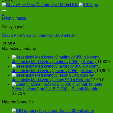
2,45
€
+
Rýchly nákup
Šťavy a pyré
Šťava Aloe Vera Čučoriedky 1000 ml ESI
15,85
€
Naposledy pridané
Jesenický Med kvetový malinový 950 g Kolomy
11,80
€
Jesenický Med kvetový javorový 950 g Kolomy
10,90
€
Jesenický Med kvetový lesný 950 g Kolomy
12,60
€
Zelený jačmeň prášok BIO 200 g Schalk Muehle
12,70
€
Najpredávanejšie