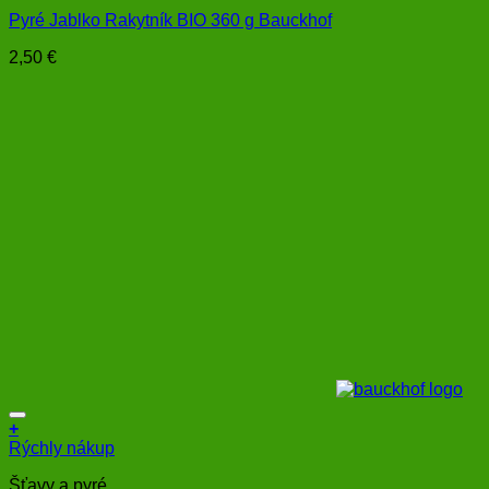
Pyré Jablko Rakytník BIO 360 g Bauckhof
2,50
€
+
Rýchly nákup
Šťavy a pyré