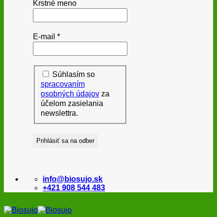
Krstné meno
E-mail
*
Súhlasím so
spracovaním
osobných údajov
za
účelom zasielania
newslettra.
info@biosujo.sk
+421 908 544 483