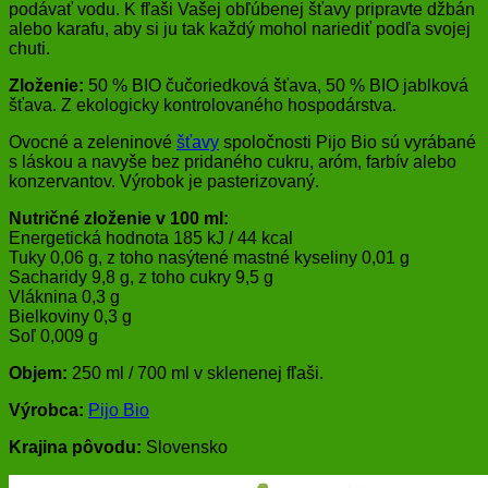
podávať vodu. K fľaši Vašej obľúbenej šťavy pripravte džbán
alebo karafu, aby si ju tak každý mohol nariediť podľa svojej
chuti.
Zloženie:
50 % BIO čučoriedková šťava, 50 % BIO jablková
šťava. Z ekologicky kontrolovaného hospodárstva.
Ovocné a zeleninové
šťavy
spoločnosti Pijo Bio sú vyrábané
s láskou a navyše bez pridaného cukru, aróm, farbív alebo
konzervantov. Výrobok je pasterizovaný.
Nutričné zloženie v 100 ml:
Energetická hodnota 185 kJ / 44 kcal
Tuky 0,06 g, z toho nasýtené mastné kyseliny 0,01 g
Sacharidy 9,8 g, z toho cukry 9,5 g
Vláknina 0,3 g
Bielkoviny 0,3 g
Soľ 0,009 g
Objem:
250 ml / 700 ml v sklenenej fľaši.
Výrobca:
Pijo Bio
Krajina pôvodu:
Slovensko