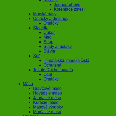
Jednodruhové
Koreniace zmesi
Morské riasy
Omáčky a dresingy
Omáčky
Sladidlá
Cukor
Med
Sirup
Slady a melasy
Stévia
Soľ
Himalájska, morská čistá
Ochutená
Tekuté Dochucovadlá
Ocot
Omáčky
Mäso
Bravčové mäso
Hovädzie mäso
Jahňacie mäso
Kuracie mäso
Mäsové výrobky
Morčacie mäso