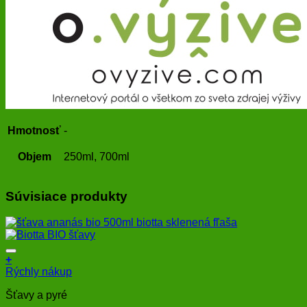
Hmotnosť
-
Objem
250ml, 700ml
Súvisiace produkty
+
Rýchly nákup
Šťavy a pyré