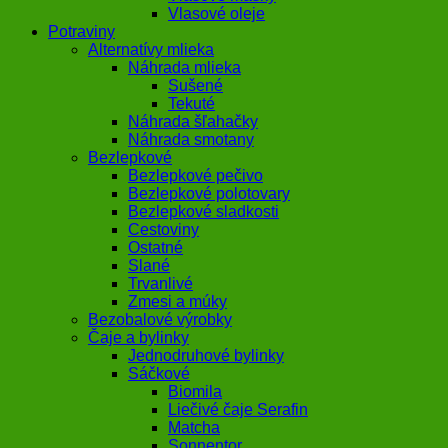
Vlasové oleje
Potraviny
Alternatívy mlieka
Náhrada mlieka
Sušené
Tekuté
Náhrada šľahačky
Náhrada smotany
Bezlepkové
Bezlepkové pečivo
Bezlepkové polotovary
Bezlepkové sladkosti
Cestoviny
Ostatné
Slané
Trvanlivé
Zmesi a múky
Bezobalové výrobky
Čaje a bylinky
Jednodruhové bylinky
Sáčkové
Biomila
Liečivé čaje Serafin
Matcha
Sonnentor