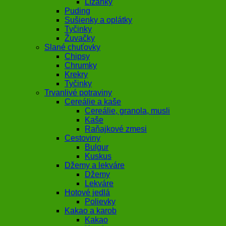
Lízanky
Puding
Sušienky a oplátky
Tyčinky
Žuvačky
Slané chuťovky
Chipsy
Chrumky
Krekry
Tyčinky
Trvanlivé potraviny
Cereálie a kaše
Cereálie, granola, musli
Kaše
Raňajkové zmesi
Cestoviny
Bulgur
Kuskus
Džemy a lekváre
Džemy
Lekváre
Hotové jedlá
Polievky
Kakao a karob
Kakao