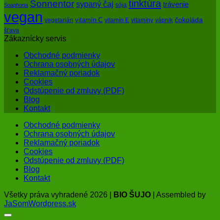
tinktúra
Sonnentor
sypaný čaj
trávenie
sója
Soaphoria
vegan
čokoláda
vitamín C
vegetarián
vitamín E
vitamíny
vápnik
šťava
Zákaznícky servis
Obchodné podmienky
Ochrana osobných údajov
Reklamačný poriadok
Cookies
Odstúpenie od zmluvy (PDF)
Blog
Kontakt
Obchodné podmienky
Ochrana osobných údajov
Reklamačný poriadok
Cookies
Odstúpenie od zmluvy (PDF)
Blog
Kontakt
Všetky práva vyhradené 2026 |
BIO ŠUJO
| Assembled by
JaSomWordpress.sk