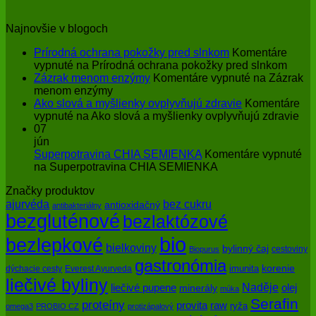
Najnovšie v blogoch
Prírodná ochrana pokožky pred slnkom
Komentáre
vypnuté
na Prírodná ochrana pokožky pred slnkom
Zázrak menom enzýmy
Komentáre vypnuté
na Zázrak
menom enzýmy
Ako slová a myšlienky ovplyvňujú zdravie
Komentáre
vypnuté
na Ako slová a myšlienky ovplyvňujú zdravie
07
jún
Superpotravina CHIA SEMIENKA
Komentáre vypnuté
na Superpotravina CHIA SEMIENKA
Značky produktov
bez cukru
ajurvéda
antioxidačný
antibakteriálny
bezgluténové
bezlaktózové
bio
bezlepkové
bielkoviny
bylinný čaj
cestoviny
Biopurus
gastronómia
imunita
korenie
dýchacie cesty
Everest Ayurveda
liečivé byliny
Naděje
olej
liečivé pupene
minerály
múka
Serafin
proteíny
raw
provita
ryža
omega3
PROBIO CZ
protizápalový