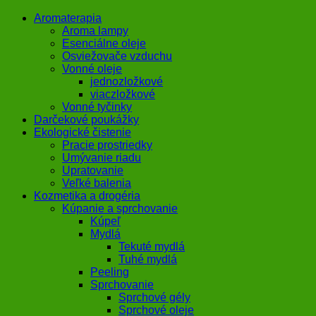
Aromaterapia
Aroma lampy
Esenciálne oleje
Osviežovače vzduchu
Vonné oleje
jednozložkové
viaczložkové
Vonné tyčinky
Darčekové poukážky
Ekologické čistenie
Pracie prostriedky
Umývanie riadu
Upratovanie
Veľké balenia
Kozmetika a drogéria
Kúpanie a sprchovanie
Kúpeľ
Mydlá
Tekuté mydlá
Tuhé mydlá
Peeling
Sprchovanie
Sprchové gély
Sprchové oleje