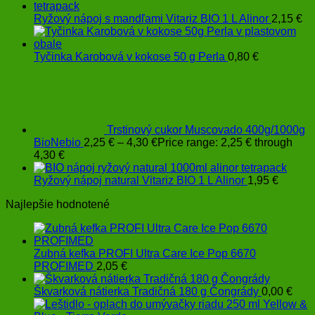
Ryžový nápoj s mandľami Vitariz BIO 1 L Alinor
2,15
€
Tyčinka Karobová v kokose 50 g Perla
0,80
€
Trstinový cukor Muscovado 400g/1000g
BioNebio
2,25
€
–
4,30
€
Price range: 2,25 € through
4,30 €
Ryžový nápoj natural Vitariz BIO 1 L Alinor
1,95
€
Najlepšie hodnotené
Zubná kefka PROFI Ultra Care Ice Pop 6670
PROFIMED
2,05
€
Škvarková nátierka Tradičná 180 g Čongrády
0,00
€