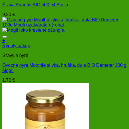
Šťava Ananás BIO 500 ml Biotta
9,20
€
+
Rýchly nákup
Šťavy a pyré
Ovocné pyré Moothie slivka, hruška, dula BIO Demeter 100 g
Mogli
1,70
€