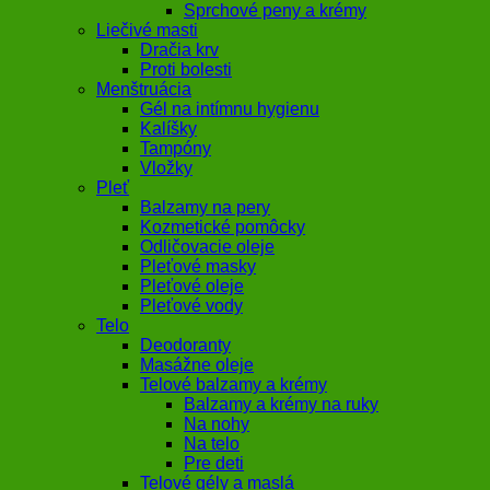
Sprchové peny a krémy
Liečivé masti
Dračia krv
Proti bolesti
Menštruácia
Gél na intímnu hygienu
Kalíšky
Tampóny
Vložky
Pleť
Balzamy na pery
Kozmetické pomôcky
Odličovacie oleje
Pleťové masky
Pleťové oleje
Pleťové vody
Telo
Deodoranty
Masážne oleje
Telové balzamy a krémy
Balzamy a krémy na ruky
Na nohy
Na telo
Pre deti
Telové gély a maslá