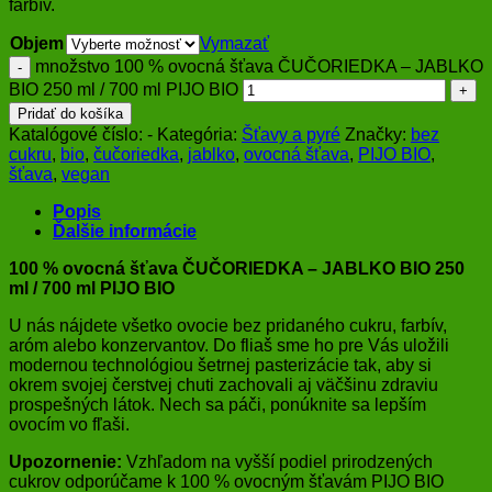
farbív.
Objem
Vymazať
množstvo 100 % ovocná šťava ČUČORIEDKA – JABLKO
BIO 250 ml / 700 ml PIJO BIO
Pridať do košíka
Katalógové číslo:
-
Kategória:
Šťavy a pyré
Značky:
bez
cukru
,
bio
,
čučoriedka
,
jablko
,
ovocná šťava
,
PIJO BIO
,
šťava
,
vegan
Popis
Ďalšie informácie
100 % ovocná šťava ČUČORIEDKA – JABLKO BIO 250
ml / 700 ml PIJO BIO
U nás nájdete všetko ovocie bez pridaného cukru, farbív,
aróm alebo konzervantov. Do fliaš sme ho pre Vás uložili
modernou technológiou šetrnej pasterizácie tak, aby si
okrem svojej čerstvej chuti zachovali aj väčšinu zdraviu
prospešných látok. Nech sa páči, ponúknite sa lepším
ovocím vo fľaši.
Upozornenie:
Vzhľadom na vyšší podiel prirodzených
cukrov odporúčame k 100 % ovocným šťavám PIJO BIO