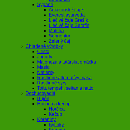
Sypané
Amazonské čaje
Everest ayurveda
Liečivé čaje Grešík
Liečivé čaje Serafín
Matcha
Sonnentor
Zelený čaj
Chladené výrobky
Cesto
Jogurty
Majonéza a tatárska omáčka
Maslo
Nátierky
Rastlinné alternatívy mäsa
Rastlinné syry
Tofu, tempeh, seitan a natto
Dochucovadlá
Bujón
Horčica a kečup
Horčica
Kečup
Koreniny
Bylinky
Korenie