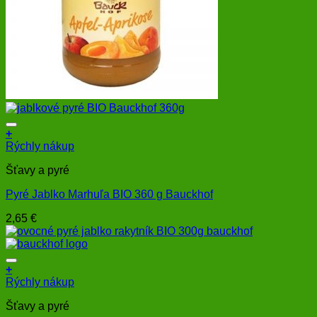
+
Rýchly nákup
Šťavy a pyré
Pyré Jablko Marhuľa BIO 360 g Bauckhof
2,65
€
+
Rýchly nákup
Šťavy a pyré