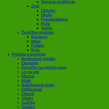
Semená na klíčenie
Zrná
Obilniny
Otruby
Pseudoobilniny
Ryža
Vločky
Živočíšne produkty
Konzervy
Mäso
Paštéty
Ryby
Prístroje a pomôcky
Bambusové poháre
Ekoplasty
Konvičky na výplach nosa
Lis na olej
Miomat
Mixér
Nakličovacie misky
Odšťavovač
Orgonit
Ošatky
Sušičky
Sviečky