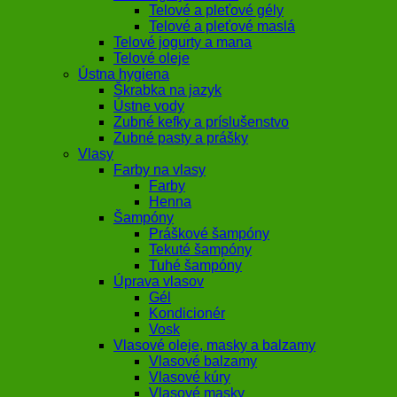
Telové a pleťové gély
Telové a pleťové maslá
Telové jogurty a mana
Telové oleje
Ústna hygiena
Škrabka na jazyk
Ústne vody
Zubné kefky a príslušenstvo
Zubné pasty a prášky
Vlasy
Farby na vlasy
Farby
Henna
Šampóny
Práškové šampóny
Tekuté šampóny
Tuhé šampóny
Úprava vlasov
Gél
Kondicionér
Vosk
Vlasové oleje, masky a balzamy
Vlasové balzamy
Vlasové kúry
Vlasové masky