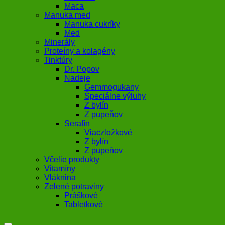
Maca
Manuka med
Manuka cukríky
Med
Minerály
Proteíny a kolagény
Tinktúry
Dr. Popov
Nadeje
Gemmogukany
Špeciálne výluhy
Z bylín
Z pupeňov
Serafín
Viaczložkové
Z bylín
Z pupeňov
Včelie produkty
Vitamíny
Vláknina
Zelené potraviny
Práškové
Tabletkové