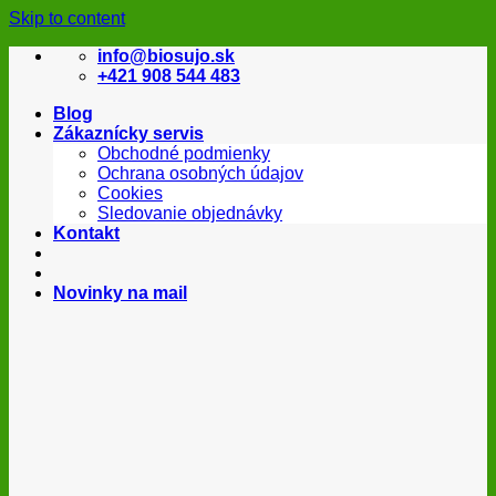
Skip to content
info@biosujo.sk
+421 908 544 483
Blog
Zákaznícky servis
Obchodné podmienky
Ochrana osobných údajov
Cookies
Sledovanie objednávky
Kontakt
Novinky na mail