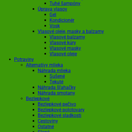
Tuhé šampóny
Úprava vlasov
Gél
Kondicionér
Vosk
Vlasové oleje, masky a balzamy
Vlasové balzamy
Vlasové kúry
Vlasové masky
Vlasové oleje
Potraviny
Alternatívy mlieka
Náhrada mlieka
Sušené
Tekuté
Náhrada šľahačky
Náhrada smotany
Bezlepkové
Bezlepkové pečivo
Bezlepkové polotovary
Bezlepkové sladkosti
Cestoviny
Ostatné