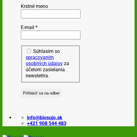
Krstné meno
E-mail
*
Súhlasím so
spracovaním
osobných údajov
za
účelom zasielania
newslettra.
info@biosujo.sk
+421 908 544 483