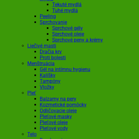
Tekuté mydlá
Tuhé mydlá
Peeling
Sprchovanie
Sprchové gély
Sprchové oleje
Sprchové peny a krémy
Liečivé masti
Dračia krv
Proti bolesti
Menštruácia
Gél na intímnu hygienu
Kalíšky
Tampóny
Vložky
Pleť
Balzamy na pery
Kozmetické pomôcky
Odličovacie oleje
Pleťové masky
Pleťové oleje
Pleťové vody
Telo