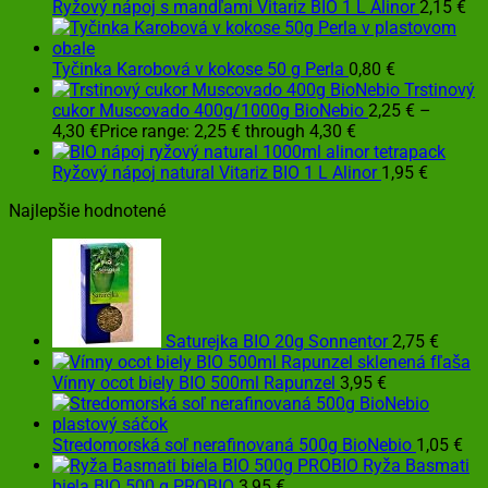
Ryžový nápoj s mandľami Vitariz BIO 1 L Alinor
2,15
€
Tyčinka Karobová v kokose 50 g Perla
0,80
€
Trstinový
cukor Muscovado 400g/1000g BioNebio
2,25
€
–
4,30
€
Price range: 2,25 € through 4,30 €
Ryžový nápoj natural Vitariz BIO 1 L Alinor
1,95
€
Najlepšie hodnotené
Saturejka BIO 20g Sonnentor
2,75
€
Vínny ocot biely BIO 500ml Rapunzel
3,95
€
Stredomorská soľ nerafinovaná 500g BioNebio
1,05
€
Ryža Basmati
biela BIO 500 g PROBIO
3,95
€