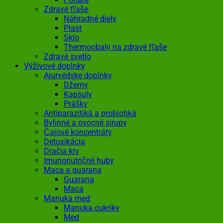
Zdravé fľaše
Náhradné diely
Plast
Sklo
Thermoobaly na zdravé fľaše
Zdravé svetlo
Výživové doplnky
Ajurvédske doplnky
Džemy
Kapsuly
Prášky
Antiparazitiká a probiotiká
Bylinné a ovocné sirupy
Čajové koncentráty
Detoxikácia
Dračia krv
Imunonutričné huby
Maca a guarana
Guarana
Maca
Manuka med
Manuka cukríky
Med