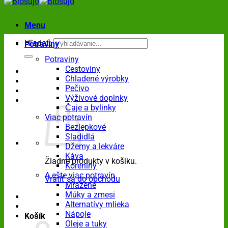
Menu
Hľadať:
Potraviny
Potraviny
Cestoviny
Chladené výrobky
Pečivo
Výživové doplnky
Čaje a bylinky
Viac potravín
Bezlepkové
Sladidlá
Džemy a lekváre
Káva
Žiadne produkty v košíku.
Koreniny
A ešte viac potravín
Vrátiť sa do obchodu
Mrazené
Múky a zmesi
Alternatívy mlieka
Nápoje
Košík
Oleje a tuky