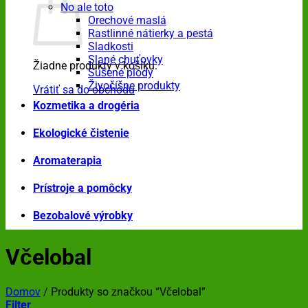
No ale toto
Orechové maslá
Rastlinné nátierky a pestá
Sladkosti
Slané chuťovky
Žiadne produkty v košíku.
Sušené plody
Živočíšne produkty
Vrátiť sa do obchodu
Kozmetika a drogéria
Ekologické čistenie
Aromaterapia
Prístroje a pomôcky
Bezobalové výrobky
Včelobal
Domov
/
Produkty so značkou “Včelobal”
Filter