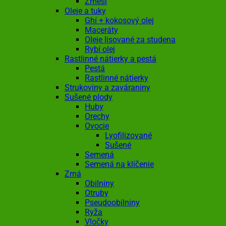
Zmesi
Oleje a tuky
Ghí + kokosový olej
Maceráty
Oleje lisované za studena
Rybí olej
Rastlinné nátierky a pestá
Pestá
Rastlinné nátierky
Strukoviny a zaváraniny
Sušené plody
Huby
Orechy
Ovocie
Lyofilizované
Sušené
Semená
Semená na klíčenie
Zrná
Obilniny
Otruby
Pseudoobilniny
Ryža
Vločky