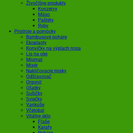
Živočíšne produkty
Konzervy
Mäso
Paštéty
Ryby
Prístroje a pomôcky
Bambusové poháre
Ekoplasty
Konvičky na výplach nosa
Lis na olej
Miomat
Mixér
Nakličovacie misky
Odšťavovač
Orgonit
Ošatky
Sušičky
Sviečky
Vankúše
Včelobal
Vitálne sklo
Fľaše
Karafy
Poháre