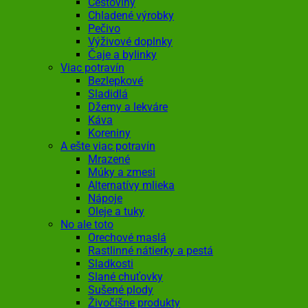
Cestoviny
Chladené výrobky
Pečivo
Výživové doplnky
Čaje a bylinky
Viac potravín
Bezlepkové
Sladidlá
Džemy a lekváre
Káva
Koreniny
A ešte viac potravín
Mrazené
Múky a zmesi
Alternatívy mlieka
Nápoje
Oleje a tuky
No ale toto
Orechové maslá
Rastlinné nátierky a pestá
Sladkosti
Slané chuťovky
Sušené plody
Živočíšne produkty