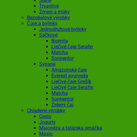
Slané
Trvanlivé
Zmesi a múky
Bezobalové výrobky
Čaje a bylinky
Jednodruhové bylinky
Sáčkové
Biomila
Liečivé čaje Serafin
Matcha
Sonnentor
Sypané
Amazonské čaje
Everest ayurveda
Liečivé čaje Grešík
Liečivé čaje Serafín
Matcha
Sonnentor
Zelený čaj
Chladené výrobky
Cesto
Jogurty
Majonéza a tatárska omáčka
Maslo