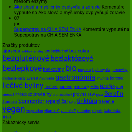
menom enzýmy
Ako slová a myšlienky ovplyvňujú zdravie
Komentáre
vypnuté
na Ako slová a myšlienky ovplyvňujú zdravie
07
jún
Superpotravina CHIA SEMIENKA
Komentáre vypnuté
na
Superpotravina CHIA SEMIENKA
Značky produktov
ajurvéda
bez cukru
antioxidačný
antibakteriálny
bezgluténové
bezlaktózové
bio
bezlepkové
bielkoviny
bylinný čaj
cestoviny
Biopurus
gastronómia
korenie
imunita
dýchacie cesty
Everest Ayurveda
liečivé byliny
Naděje
olej
liečivé pupene
minerály
múka
Serafin
proteíny
provita
raw
ryža
omega3
PROBIO CZ
protizápalový
tinktúra
Sonnentor
sypaný čaj
trávenie
sója
Soaphoria
vegan
čokoláda
vitamín C
vegetarián
vitamín E
vitamíny
vápnik
šťava
Zákaznícky servis