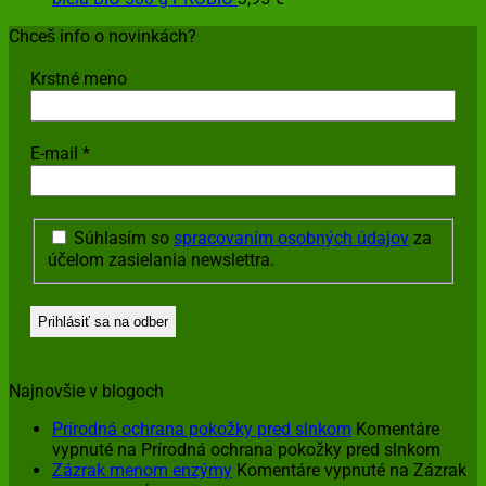
Chceš info o novinkách?
Krstné meno
E-mail
*
Súhlasím so
spracovaním osobných údajov
za
účelom zasielania newslettra.
Najnovšie v blogoch
Prírodná ochrana pokožky pred slnkom
Komentáre
vypnuté
na Prírodná ochrana pokožky pred slnkom
Zázrak menom enzýmy
Komentáre vypnuté
na Zázrak