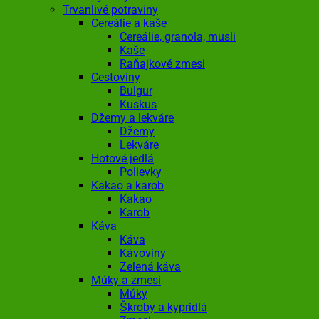
Trvanlivé potraviny
Cereálie a kaše
Cereálie, granola, musli
Kaše
Raňajkové zmesi
Cestoviny
Bulgur
Kuskus
Džemy a lekváre
Džemy
Lekváre
Hotové jedlá
Polievky
Kakao a karob
Kakao
Karob
Káva
Káva
Kávoviny
Zelená káva
Múky a zmesi
Múky
Škroby a kypridlá