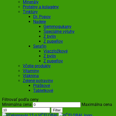
Minerály
Proteíny a kolagény
Tinktúry
Dr. Popov
Nadeje
Gemmogukany
Špeciálne výluhy
Z bylín
Z pupeňov
Serafín
Viaczložkové
Z bylín
Z pupeňov
Včelie produkty
Vitamíny
Vláknina
Zelené potraviny
Práškové
Tabletkové
Filtrovať podľa ceny
Minimálna cena
Maximálna cena
Filter