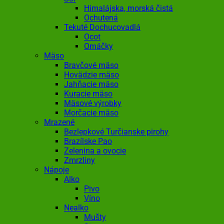
Himalájska, morská čistá
Ochutená
Tekuté Dochucovadlá
Ocot
Omáčky
Mäso
Bravčové mäso
Hovädzie mäso
Jahňacie mäso
Kuracie mäso
Mäsové výrobky
Morčacie mäso
Mrazené
Bezlepkové Turčianske pirohy
Brazílske Pao
Zelenina a ovocie
Zmrzliny
Nápoje
Alko
Pivo
Víno
Nealko
Mušty