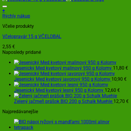
+
Rýchly nákup
Včelie produkty
Včelopravár 15 g VČELOBAL
2,55
€
Naposledy pridané
Jesenický Med kvetový malinový 950 g Kolomy
11,80
€
Jesenický Med kvetový javorový 950 g Kolomy
10,90
€
Jesenický Med kvetový lesný 950 g Kolomy
12,60
€
Zelený jačmeň prášok BIO 200 g Schalk Muehle
12,70
€
Najpredávanejšie