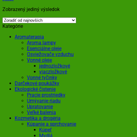
Zobrazený jediný výsledok
Kategórie
Aromaterapia
Aroma lampy
Esenciálne oleje
Osviežovače vzduchu
Vonné oleje
jednozložkové
viaczložkové
Vonné tyčinky
Darčekové poukážky
Ekologické čistenie
Pracie prostriedky
Umývanie riadu
Upratovanie
Veľké balenia
Kozmetika a drogéria
Kúpanie a sprchovanie
Kúpeľ
Mydlá