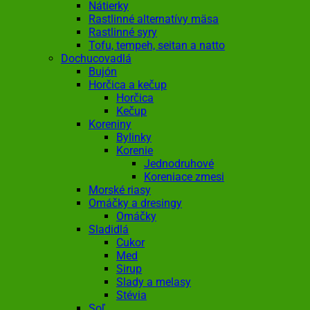
Nátierky
Rastlinné alternatívy mäsa
Rastlinné syry
Tofu, tempeh, seitan a natto
Dochucovadlá
Bujón
Horčica a kečup
Horčica
Kečup
Koreniny
Bylinky
Korenie
Jednodruhové
Koreniace zmesi
Morské riasy
Omáčky a dresingy
Omáčky
Sladidlá
Cukor
Med
Sirup
Slady a melasy
Stévia
Soľ