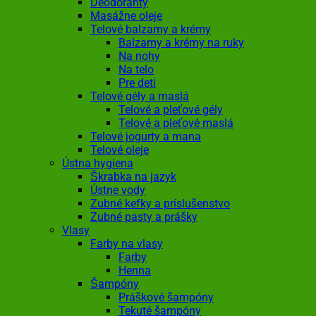
Deodoranty
Masážne oleje
Telové balzamy a krémy
Balzamy a krémy na ruky
Na nohy
Na telo
Pre deti
Telové gély a maslá
Telové a pleťové gély
Telové a pleťové maslá
Telové jogurty a mana
Telové oleje
Ústna hygiena
Škrabka na jazyk
Ústne vody
Zubné kefky a príslušenstvo
Zubné pasty a prášky
Vlasy
Farby na vlasy
Farby
Henna
Šampóny
Práškové šampóny
Tekuté šampóny