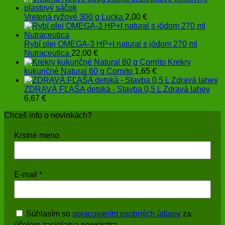
Vretená ryžové 300 g Lucka
2,00
€
Rybí olej OMEGA-3 HP+I natural s jódom 270 ml
Nutraceutica
22,00
€
Krekry
kukuričné Natural 60 g Cornito
1,65
€
ZDRAVÁ FĽAŠA detská - Stavba 0,5 L Zdravá lahev
6,67
€
Chceš info o novinkách?
Krstné meno
E-mail
*
Súhlasím so
spracovaním osobných údajov
za
účelom zasielania newslettra.