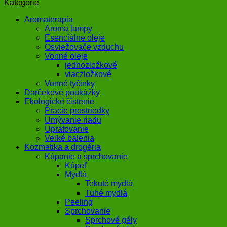
Kategórie
Aromaterapia
Aroma lampy
Esenciálne oleje
Osviežovače vzduchu
Vonné oleje
jednozložkové
viaczložkové
Vonné tyčinky
Darčekové poukážky
Ekologické čistenie
Pracie prostriedky
Umývanie riadu
Upratovanie
Veľké balenia
Kozmetika a drogéria
Kúpanie a sprchovanie
Kúpeľ
Mydlá
Tekuté mydlá
Tuhé mydlá
Peeling
Sprchovanie
Sprchové gély