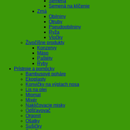
Semená
Semená na klíčenie
Zrná
Obilniny
Otruby
Pseudoobilniny
Ryža
Vločky
Živočíšne produkty
Konzervy
Mäso
Paštéty
Ryby
Prístroje a pomôcky
Bambusové poháre
Ekoplasty
Konvičky na výplach nosa
Lis na olej
Miomat
Mixér
Nakličovacie misky
Odšťavovač
Orgonit
Ošatky
Sušičky