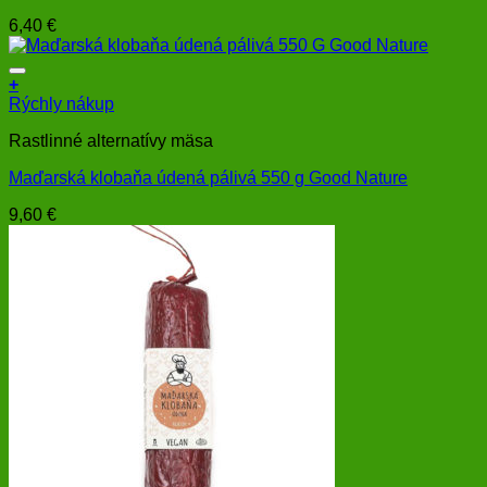
6,40
€
+
Rýchly nákup
Rastlinné alternatívy mäsa
Maďarská klobaňa údená pálivá 550 g Good Nature
9,60
€