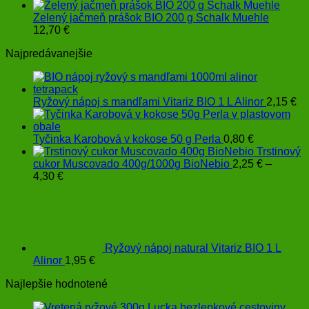
Zelený jačmeň prášok BIO 200 g Schalk Muehle
12,70
€
Najpredávanejšie
Ryžový nápoj s mandľami Vitariz BIO 1 L Alinor
2,15
€
Tyčinka Karobová v kokose 50 g Perla
0,80
€
Trstinový
cukor Muscovado 400g/1000g BioNebio
2,25
€
–
Price
4,30
€
range:
2,25 €
through
4,30 €
Ryžový nápoj natural Vitariz BIO 1 L
Alinor
1,95
€
Najlepšie hodnotené