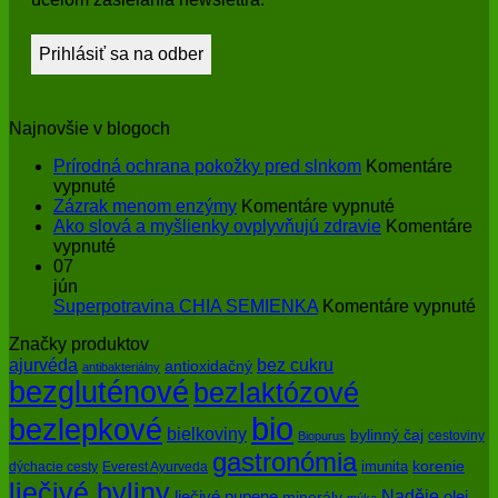
Najnovšie v blogoch
Prírodná ochrana pokožky pred slnkom
Komentáre
na
vypnuté
Prírodná
na
Zázrak menom enzýmy
Komentáre vypnuté
ochrana
Zázrak
Ako slová a myšlienky ovplyvňujú zdravie
Komentáre
pokožky
na
menom
vypnuté
pred
Ako
enzýmy
07
slnkom
slová
jún
a
na
Superpotravina CHIA SEMIENKA
Komentáre vypnuté
myšlienky
Su
Značky produktov
ovplyvňujú
CH
bez cukru
ajurvéda
zdravie
SE
antioxidačný
antibakteriálny
bezgluténové
bezlaktózové
bio
bezlepkové
bielkoviny
bylinný čaj
cestoviny
Biopurus
gastronómia
imunita
korenie
dýchacie cesty
Everest Ayurveda
liečivé byliny
Naděje
olej
liečivé pupene
minerály