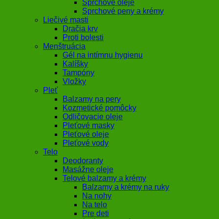
Sprchové oleje
Sprchové peny a krémy
Liečivé masti
Dračia krv
Proti bolesti
Menštruácia
Gél na intímnu hygienu
Kalíšky
Tampóny
Vložky
Pleť
Balzamy na pery
Kozmetické pomôcky
Odličovacie oleje
Pleťové masky
Pleťové oleje
Pleťové vody
Telo
Deodoranty
Masážne oleje
Telové balzamy a krémy
Balzamy a krémy na ruky
Na nohy
Na telo
Pre deti