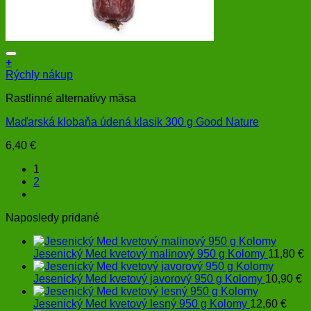
+
Rýchly nákup
Rastlinné alternatívy mäsa
Maďarská klobaňa údená klasik 300 g Good Nature
6,40
€
1
2
Naposledy pridané
Jesenický Med kvetový malinový 950 g Kolomy
11,80
€
Jesenický Med kvetový javorový 950 g Kolomy
10,90
€
Jesenický Med kvetový lesný 950 g Kolomy
12,60
€