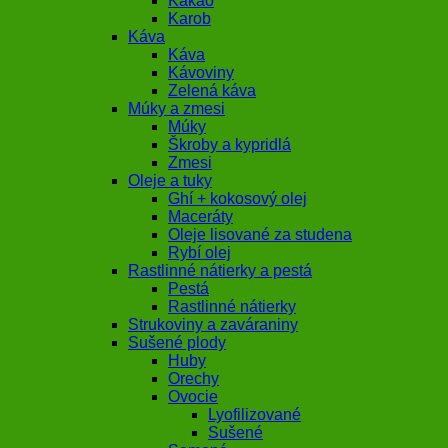
Kakao
Karob
Káva
Káva
Kávoviny
Zelená káva
Múky a zmesi
Múky
Škroby a kypridlá
Zmesi
Oleje a tuky
Ghí + kokosový olej
Maceráty
Oleje lisované za studena
Rybí olej
Rastlinné nátierky a pestá
Pestá
Rastlinné nátierky
Strukoviny a zaváraniny
Sušené plody
Huby
Orechy
Ovocie
Lyofilizované
Sušené