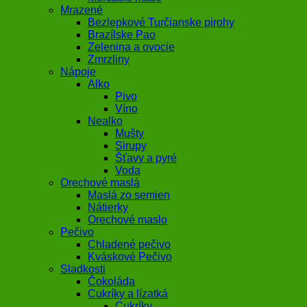
Mrazené
Bezlepkové Turčianske pirohy
Brazílske Pao
Zelenina a ovocie
Zmrzliny
Nápoje
Alko
Pivo
Víno
Nealko
Mušty
Sirupy
Šťavy a pyré
Voda
Orechové maslá
Maslá zo semien
Nátierky
Orechové maslo
Pečivo
Chladené pečivo
Kváskové Pečivo
Sladkosti
Čokoláda
Cukríky a lízatká
Cukríky