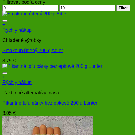
Filtrovať podľa ceny
Minimálna
Maximálna
Filter
cena
cena
+
Rýchly nákup
Chladené výrobky
Šmakoun údený 200 g Adler
3,75
€
+
Rýchly nákup
Rastlinné alternatívy mäsa
Pikantné tofu párky bezlepkové 200 g Lunter
3,05
€