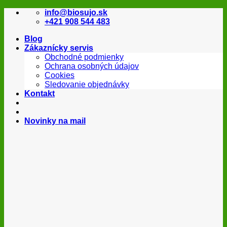
Skip
info@biosujo.sk
to
+421 908 544 483
content
Blog
Zákaznícky servis
Obchodné podmienky
Ochrana osobných údajov
Cookies
Sledovanie objednávky
Kontakt
Novinky na mail