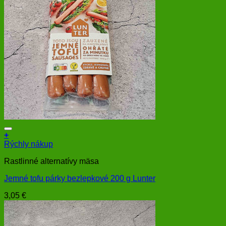
+
Rýchly nákup
Rastlinné alternatívy mäsa
Jemné tofu párky bezlepkové 200 g Lunter
3,05
€