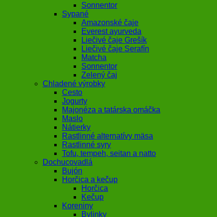
Sonnentor
Sypané
Amazonské čaje
Everest ayurveda
Liečivé čaje Grešík
Liečivé čaje Serafín
Matcha
Sonnentor
Zelený čaj
Chladené výrobky
Cesto
Jogurty
Majonéza a tatárska omáčka
Maslo
Nátierky
Rastlinné alternatívy mäsa
Rastlinné syry
Tofu, tempeh, seitan a natto
Dochucovadlá
Bujón
Horčica a kečup
Horčica
Kečup
Koreniny
Bylinky