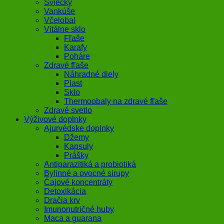
Sviečky
Vankúše
Včelobal
Vitálne sklo
Fľaše
Karafy
Poháre
Zdravé fľaše
Náhradné diely
Plast
Sklo
Thermoobaly na zdravé fľaše
Zdravé svetlo
Výživové doplnky
Ajurvédske doplnky
Džemy
Kapsuly
Prášky
Antiparazitiká a probiotiká
Bylinné a ovocné sirupy
Čajové koncentráty
Detoxikácia
Dračia krv
Imunonutričné huby
Maca a guarana