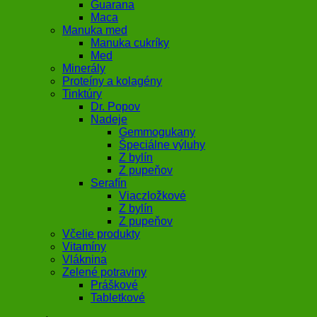
Guarana
Maca
Manuka med
Manuka cukríky
Med
Minerály
Proteíny a kolagény
Tinktúry
Dr. Popov
Nadeje
Gemmogukany
Špeciálne výluhy
Z bylín
Z pupeňov
Serafín
Viaczložkové
Z bylín
Z pupeňov
Včelie produkty
Vitamíny
Vláknina
Zelené potraviny
Práškové
Tabletkové