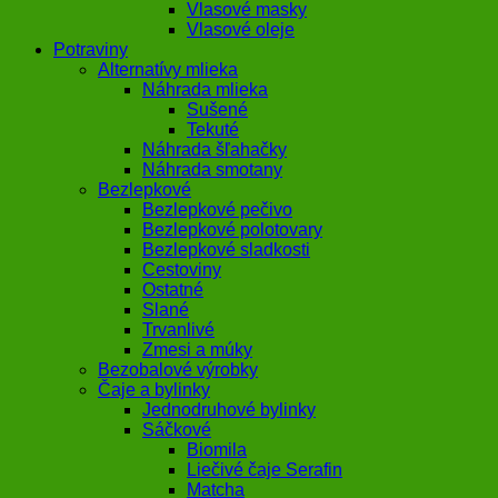
Vlasové masky
Vlasové oleje
Potraviny
Alternatívy mlieka
Náhrada mlieka
Sušené
Tekuté
Náhrada šľahačky
Náhrada smotany
Bezlepkové
Bezlepkové pečivo
Bezlepkové polotovary
Bezlepkové sladkosti
Cestoviny
Ostatné
Slané
Trvanlivé
Zmesi a múky
Bezobalové výrobky
Čaje a bylinky
Jednodruhové bylinky
Sáčkové
Biomila
Liečivé čaje Serafin
Matcha