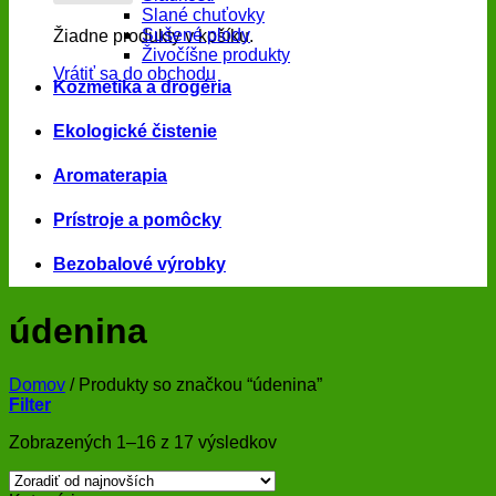
Slané chuťovky
Sušené plody
Žiadne produkty v košíku.
Živočíšne produkty
Vrátiť sa do obchodu
Kozmetika a drogéria
Ekologické čistenie
Aromaterapia
Prístroje a pomôcky
Bezobalové výrobky
údenina
Domov
/
Produkty so značkou “údenina”
Filter
Zoradené
Zobrazených 1–16 z 17 výsledkov
podľa
najnovších