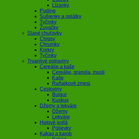
Lízanky
Puding
Sušienky a oplátky
Tyčinky
Žuvačky
Slané chuťovky
Chipsy
Chrumky
Krekry
Tyčinky
Trvanlivé potraviny
Cereálie a kaše
Cereálie, granola, musli
Kaše
Raňajkové zmesi
Cestoviny
Bulgur
Kuskus
Džemy a lekváre
Džemy
Lekváre
Hotové jedlá
Polievky
Kakao a karob