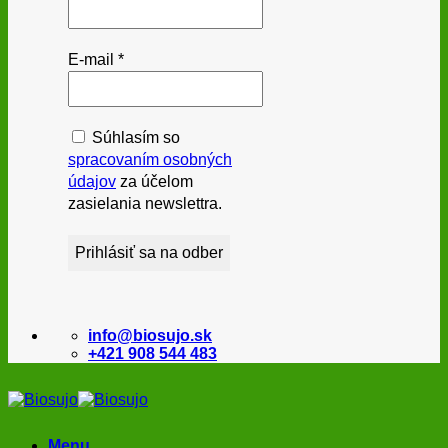
E-mail
*
Súhlasím so
spracovaním osobných
údajov
za účelom
zasielania newslettra.
info@biosujo.sk
+421 908 544 483
Menu