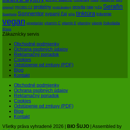
múka
Serafin
proteíny
raw
provita
ryža
omega3
PROBIO CZ
protizápalový
tinktúra
Sonnentor
sypaný čaj
trávenie
sója
Soaphoria
vegan
čokoláda
vitamín C
vegetarián
vitamín E
vitamíny
vápnik
šťava
Zákaznícky servis
Obchodné podmienky
Ochrana osobných údajov
Reklamačný poriadok
Cookies
Odstúpenie od zmluvy (PDF)
Blog
Kontakt
Obchodné podmienky
Ochrana osobných údajov
Reklamačný poriadok
Cookies
Odstúpenie od zmluvy (PDF)
Blog
Kontakt
Všetky práva vyhradené 2026 |
BIO ŠUJO
| Assembled by