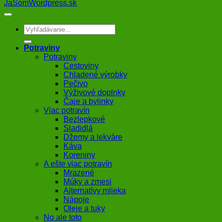
JaSomWordpress.sk
Hľadať:
Potraviny
Potraviny
Cestoviny
Chladené výrobky
Pečivo
Výživové doplnky
Čaje a bylinky
Viac potravín
Bezlepkové
Sladidlá
Džemy a lekváre
Káva
Koreniny
A ešte viac potravín
Mrazené
Múky a zmesi
Alternatívy mlieka
Nápoje
Oleje a tuky
No ale toto