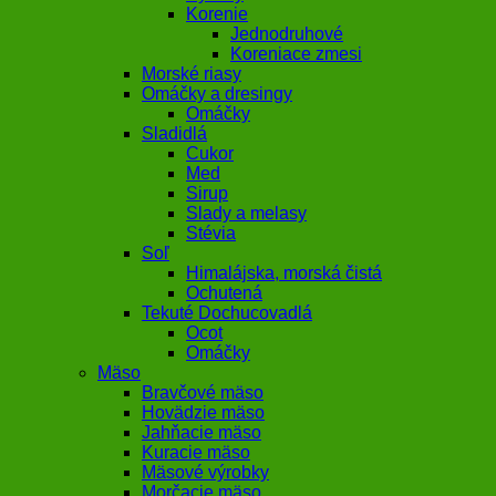
Korenie
Jednodruhové
Koreniace zmesi
Morské riasy
Omáčky a dresingy
Omáčky
Sladidlá
Cukor
Med
Sirup
Slady a melasy
Stévia
Soľ
Himalájska, morská čistá
Ochutená
Tekuté Dochucovadlá
Ocot
Omáčky
Mäso
Bravčové mäso
Hovädzie mäso
Jahňacie mäso
Kuracie mäso
Mäsové výrobky
Morčacie mäso