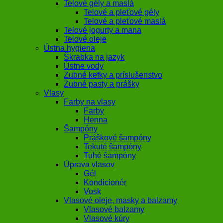
Telové gély a maslá
Telové a pleťové gély
Telové a pleťové maslá
Telové jogurty a mana
Telové oleje
Ústna hygiena
Škrabka na jazyk
Ústne vody
Zubné kefky a príslušenstvo
Zubné pasty a prášky
Vlasy
Farby na vlasy
Farby
Henna
Šampóny
Práškové šampóny
Tekuté šampóny
Tuhé šampóny
Úprava vlasov
Gél
Kondicionér
Vosk
Vlasové oleje, masky a balzamy
Vlasové balzamy
Vlasové kúry