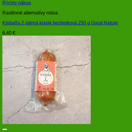
Rýchly nákup
Rastlinné alternatívy mäsa
Klobaňa 2 údená klasik bezlepková 250 g Good Nature
6,40
€