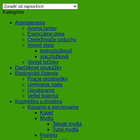
Kategórie
Aromaterapia
Aroma lampy
Esenciálne oleje
Osviežovače vzduchu
Vonné oleje
jednozložkové
viaczložkové
Vonné tyčinky
Darčekové poukážky
Ekologické čistenie
Pracie prostriedky
Umývanie riadu
Upratovanie
Veľké balenia
Kozmetika a drogéria
Kúpanie a sprchovanie
Kúpeľ
Mydlá
Tekuté mydlá
Tuhé mydlá
Peeling