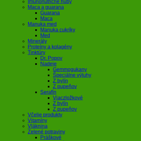
Imunonutričné huby
Maca a guarana
Guarana
Maca
Manuka med
Manuka cukríky
Med
Minerály
Proteíny a kolagény
Tinktúry
Dr. Popov
Nadeje
Gemmogukany
Špeciálne výluhy
Z bylín
Z pupeňov
Serafín
Viaczložkové
Z bylín
Z pupeňov
Včelie produkty
Vitamíny
Vláknina
Zelené potraviny
Práškové