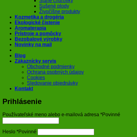
Slané chuťovky
Sušené plody
Živočíšne produkty
Kozmetika a drogéria
Ekologické čistenie
Aromaterapia
Prístroje a pomôcky
Bezobalové výrobky
Novinky na mail
Blog
Zákaznícky servis
Obchodné podmienky
Ochrana osobných údajov
Cookies
Sledovanie objednávky
Kontakt
Prihlásenie
Používateľské meno alebo e-mailová adresa
*
Povinné
Heslo
*
Povinné