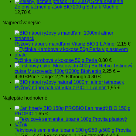
Zelený jačmeň prášok BIO 200 g Schalk Muehle
12,70
€
Najpredávanejšie
Ryžový nápoj s mandľami Vitariz BIO 1 L Alinor
2,15
€
Tyčinka Karobová v kokose 50 g Perla
0,80
€
Trstinový
cukor Muscovado 400g/1000g BioNebio
2,25
€
–
4,30
€
Price range: 2,25 € through 4,30 €
Ryžový nápoj natural Vitariz BIO 1 L Alinor
1,95
€
Najlepšie hodnotené
Ľan hnedý BIO 150 g
PROBIO
1,65
€
Tekvicové semienka lúpané 100 g/250 g/500 g Provita
1,15
€
–
4,40
€
Price range: 1,15 € through 4,40 €