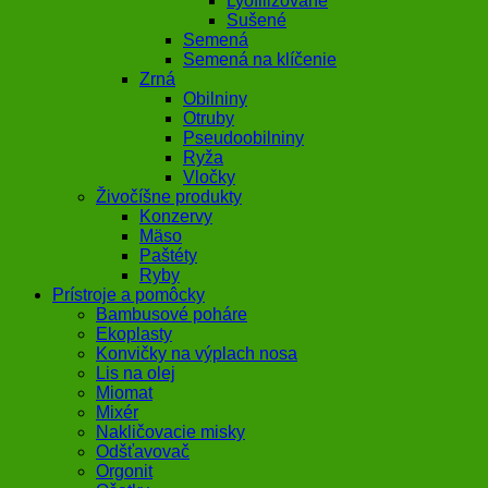
Lyofilizované
Sušené
Semená
Semená na klíčenie
Zrná
Obilniny
Otruby
Pseudoobilniny
Ryža
Vločky
Živočíšne produkty
Konzervy
Mäso
Paštéty
Ryby
Prístroje a pomôcky
Bambusové poháre
Ekoplasty
Konvičky na výplach nosa
Lis na olej
Miomat
Mixér
Nakličovacie misky
Odšťavovač
Orgonit