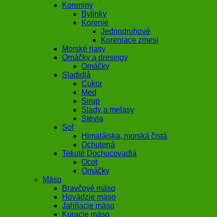
Koreniny
Bylinky
Korenie
Jednodruhové
Koreniace zmesi
Morské riasy
Omáčky a dresingy
Omáčky
Sladidlá
Cukor
Med
Sirup
Slady a melasy
Stévia
Soľ
Himalájska, morská čistá
Ochutená
Tekuté Dochucovadlá
Ocot
Omáčky
Mäso
Bravčové mäso
Hovädzie mäso
Jahňacie mäso
Kuracie mäso