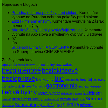
Najnovšie v blogoch
Prírodná ochrana pokožky pred slnkom
Komentáre
vypnuté
na Prírodná ochrana pokožky pred slnkom
Zázrak menom enzýmy
Komentáre vypnuté
na Zázrak
menom enzýmy
Ako slová a myšlienky ovplyvňujú zdravie
Komentáre
vypnuté
na Ako slová a myšlienky ovplyvňujú zdravie
07
jún
Superpotravina CHIA SEMIENKA
Komentáre vypnuté
na Superpotravina CHIA SEMIENKA
Značky produktov
bez cukru
ajurvéda
antioxidačný
antibakteriálny
bezgluténové
bezlaktózové
bio
bezlepkové
bielkoviny
bylinný čaj
cestoviny
Biopurus
gastronómia
imunita
korenie
dýchacie cesty
Everest Ayurveda
liečivé byliny
Naděje
olej
liečivé pupene
minerály
múka
Serafin
proteíny
raw
provita
ryža
omega3
PROBIO CZ
protizápalový
tinktúra
Sonnentor
sypaný čaj
trávenie
sója
Soaphoria