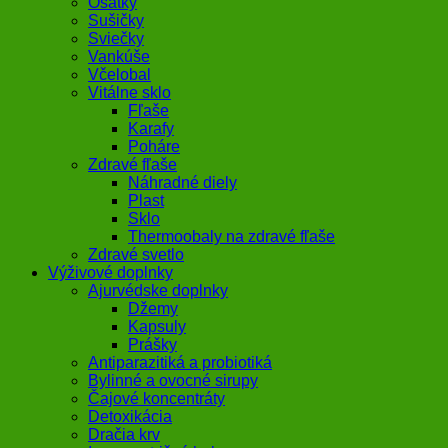
Ošatky
Sušičky
Sviečky
Vankúše
Včelobal
Vitálne sklo
Fľaše
Karafy
Poháre
Zdravé fľaše
Náhradné diely
Plast
Sklo
Thermoobaly na zdravé fľaše
Zdravé svetlo
Výživové doplnky
Ajurvédske doplnky
Džemy
Kapsuly
Prášky
Antiparazitiká a probiotiká
Bylinné a ovocné sirupy
Čajové koncentráty
Detoxikácia
Dračia krv