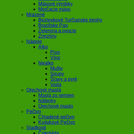
Mäsové výrobky
Morčacie mäso
Mrazené
Bezlepkové Turčianske pirohy
Brazílske Pao
Zelenina a ovocie
Zmrzliny
Nápoje
Alko
Pivo
Víno
Nealko
Mušty
Sirupy
Šťavy a pyré
Voda
Orechové maslá
Maslá zo semien
Nátierky
Orechové maslo
Pečivo
Chladené pečivo
Kváskové Pečivo
Sladkosti
Čokoláda