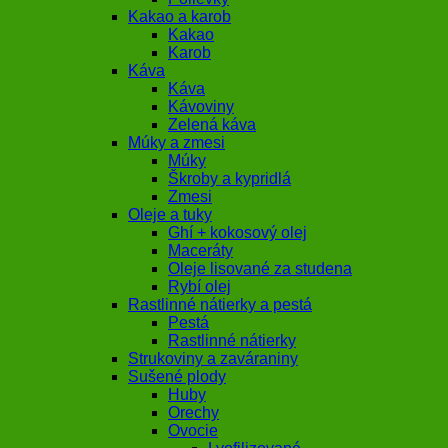
Kakao a karob
Kakao
Karob
Káva
Káva
Kávoviny
Zelená káva
Múky a zmesi
Múky
Škroby a kypridlá
Zmesi
Oleje a tuky
Ghí + kokosový olej
Maceráty
Oleje lisované za studena
Rybí olej
Rastlinné nátierky a pestá
Pestá
Rastlinné nátierky
Strukoviny a zaváraniny
Sušené plody
Huby
Orechy
Ovocie