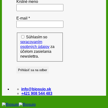
Krstné meno
E-mail
*
Súhlasím so
spracovaním
osobných údajov
za
účelom zasielania
newslettra.
info@biosujo.sk
+421 908 544 483