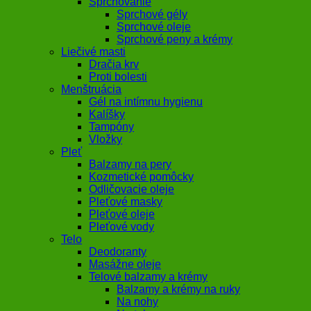
Sprchovanie
Sprchové gély
Sprchové oleje
Sprchové peny a krémy
Liečivé masti
Dračia krv
Proti bolesti
Menštruácia
Gél na intímnu hygienu
Kalíšky
Tampóny
Vložky
Pleť
Balzamy na pery
Kozmetické pomôcky
Odličovacie oleje
Pleťové masky
Pleťové oleje
Pleťové vody
Telo
Deodoranty
Masážne oleje
Telové balzamy a krémy
Balzamy a krémy na ruky
Na nohy