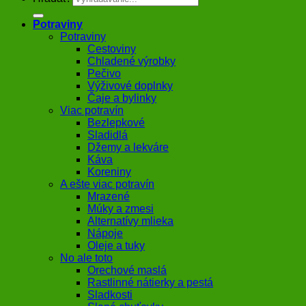
Potraviny
Potraviny
Cestoviny
Chladené výrobky
Pečivo
Výživové doplnky
Čaje a bylinky
Viac potravín
Bezlepkové
Sladidlá
Džemy a lekváre
Káva
Koreniny
A ešte viac potravín
Mrazené
Múky a zmesi
Alternatívy mlieka
Nápoje
Oleje a tuky
No ale toto
Orechové maslá
Rastlinné nátierky a pestá
Sladkosti