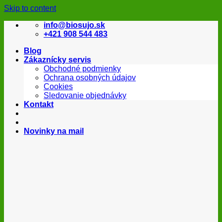
Skip to content
info@biosujo.sk
+421 908 544 483
Blog
Zákaznícky servis
Obchodné podmienky
Ochrana osobných údajov
Cookies
Sledovanie objednávky
Kontakt
Novinky na mail