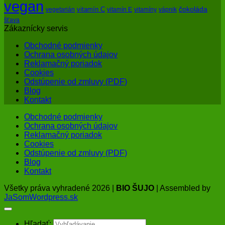
vegan
čokoláda
vitamín C
vegetarián
vitamín E
vitamíny
vápnik
šťava
Zákaznícky servis
Obchodné podmienky
Ochrana osobných údajov
Reklamačný poriadok
Cookies
Odstúpenie od zmluvy (PDF)
Blog
Kontakt
Obchodné podmienky
Ochrana osobných údajov
Reklamačný poriadok
Cookies
Odstúpenie od zmluvy (PDF)
Blog
Kontakt
Všetky práva vyhradené 2026 |
BIO ŠUJO
| Assembled by
JaSomWordpress.sk
Hľadať: