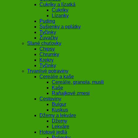
Cukríky a lízatká
Cukríky
Lízanky
Puding
Sušienky a oplátky
Tyčinky
Žuvačky
Slané chuťovky
Chipsy
Chrumky
Krekry
Tyčinky
Trvanlivé potraviny
Cereálie a kaše
Cereálie, granola, musli
Kaše
Raňajkové zmesi
Cestoviny
Bulgur
Kuskus
Džemy a lekváre
Džemy
Lekváre
Hotové jedlá
Polievky