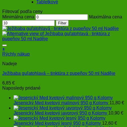
Tabletkové
Filtrovať podľa ceny
Minimálna cena
Maximálna cena
Filter
+
Rýchly nákup
Nadeje
Ježibaba guľatohlavá – tinktúra z pupeňov 50 ml Naděje
6,85
€
Naposledy pridané
Jesenický Med kvetový malinový 950 g Kolomy
11,80
€
Jesenický Med kvetový javorový 950 g Kolomy
10,90
€
Jesenický Med kvetový lesný 950 g Kolomy
12,60
€