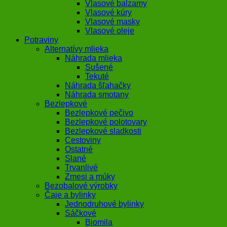
Vlasové balzamy
Vlasové kúry
Vlasové masky
Vlasové oleje
Potraviny
Alternatívy mlieka
Náhrada mlieka
Sušené
Tekuté
Náhrada šľahačky
Náhrada smotany
Bezlepkové
Bezlepkové pečivo
Bezlepkové polotovary
Bezlepkové sladkosti
Cestoviny
Ostatné
Slané
Trvanlivé
Zmesi a múky
Bezobalové výrobky
Čaje a bylinky
Jednodruhové bylinky
Sáčkové
Biomila