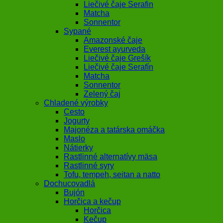
Liečivé čaje Serafin
Matcha
Sonnentor
Sypané
Amazonské čaje
Everest ayurveda
Liečivé čaje Grešík
Liečivé čaje Serafín
Matcha
Sonnentor
Zelený čaj
Chladené výrobky
Cesto
Jogurty
Majonéza a tatárska omáčka
Maslo
Nátierky
Rastlinné alternatívy mäsa
Rastlinné syry
Tofu, tempeh, seitan a natto
Dochucovadlá
Bujón
Horčica a kečup
Horčica
Kečup