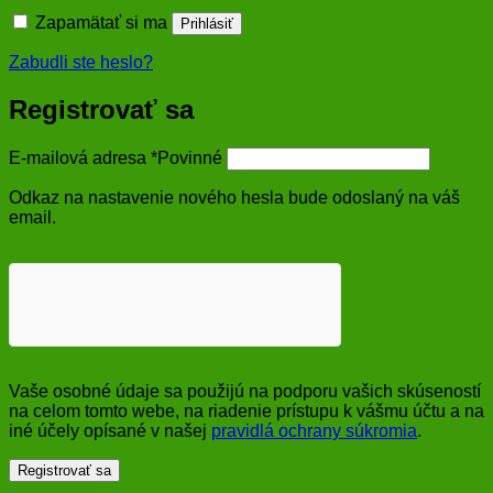
Zapamätať si ma
Prihlásiť
Zabudli ste heslo?
Registrovať sa
E-mailová adresa
*
Povinné
Odkaz na nastavenie nového hesla bude odoslaný na váš
email.
Vaše osobné údaje sa použijú na podporu vašich skúseností
na celom tomto webe, na riadenie prístupu k vášmu účtu a na
iné účely opísané v našej
pravidlá ochrany súkromia
.
Registrovať sa