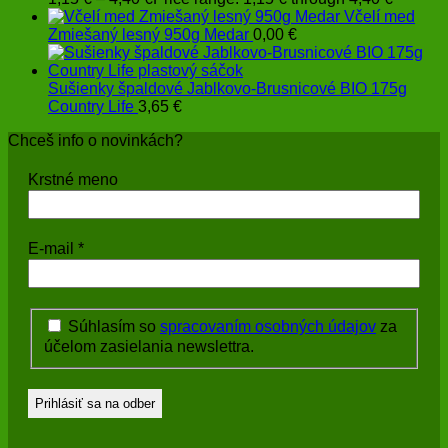
Včelí med
Zmiešaný lesný 950g Medar
0,00
€
Sušienky špaldové Jablkovo-Brusnicové BIO 175g
Country Life
3,65
€
Chceš info o novinkách?
Krstné meno
E-mail
*
Súhlasím so
spracovaním osobných údajov
za
účelom zasielania newslettra.