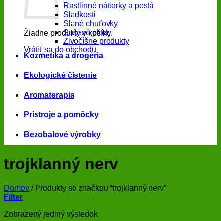
Rastlinné nátierky a pestá
Sladkosti
Slané chuťovky
Sušené plody
Žiadne produkty v košíku.
Živočíšne produkty
Vrátiť sa do obchodu
Kozmetika a drogéria
Ekologické čistenie
Aromaterapia
Prístroje a pomôcky
Bezobalové výrobky
trojklanný nerv
Domov
/
Produkty so značkou “trojklanný nerv”
Filter
Zobrazený jediný výsledok