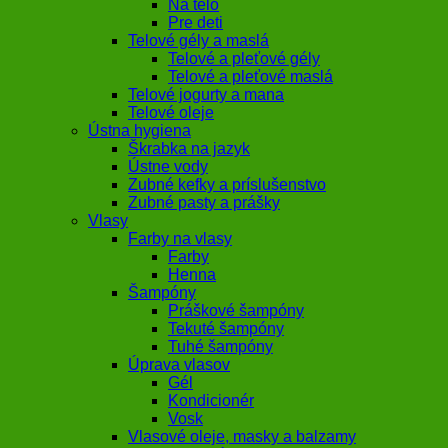
Na telo
Pre deti
Telové gély a maslá
Telové a pleťové gély
Telové a pleťové maslá
Telové jogurty a mana
Telové oleje
Ústna hygiena
Škrabka na jazyk
Ústne vody
Zubné kefky a príslušenstvo
Zubné pasty a prášky
Vlasy
Farby na vlasy
Farby
Henna
Šampóny
Práškové šampóny
Tekuté šampóny
Tuhé šampóny
Úprava vlasov
Gél
Kondicionér
Vosk
Vlasové oleje, masky a balzamy