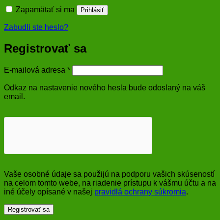
Zapamätať si ma
Prihlásiť
Zabudli ste heslo?
Registrovať sa
Povinné
E-mailová adresa
*
Odkaz na nastavenie nového hesla bude odoslaný na váš
email.
Vaše osobné údaje sa použijú na podporu vašich skúseností
na celom tomto webe, na riadenie prístupu k vášmu účtu a na
iné účely opísané v našej
pravidlá ochrany súkromia
.
Registrovať sa