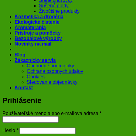
Slané chuťovky
Sušené plody
Živočíšne produkty
Kozmetika a drogéria
Ekologické čistenie
Aromaterapia
Prístroje a pomôcky
Bezobalové výrobky
Novinky na mail
Blog
Zákaznícky servis
Obchodné podmienky
Ochrana osobných údajov
Cookies
Sledovanie objednávky
Kontakt
Prihlásenie
Povinné
Používateľské meno alebo e-mailová adresa
*
Povinné
Heslo
*