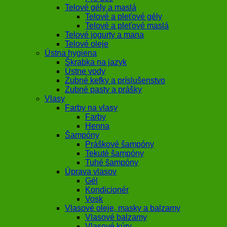
Telové gély a maslá
Telové a pleťové gély
Telové a pleťové maslá
Telové jogurty a mana
Telové oleje
Ústna hygiena
Škrabka na jazyk
Ústne vody
Zubné kefky a príslušenstvo
Zubné pasty a prášky
Vlasy
Farby na vlasy
Farby
Henna
Šampóny
Práškové šampóny
Tekuté šampóny
Tuhé šampóny
Úprava vlasov
Gél
Kondicionér
Vosk
Vlasové oleje, masky a balzamy
Vlasové balzamy
Vlasové kúry