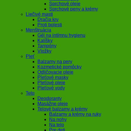
Sprchové oleje
Sprchové peny a krémy
Liečivé masti
Dračia krv
Proti bolesti
Menštruácia
Gél na intímnu hygienu
Kalíšky
Tampóny
Vložky
Pleť
Balzamy na pery
Kozmetické pomôcky
Odličovacie oleje
Pleťové masky
Pleťové oleje
Pleťové vody
Telo
Deodoranty
Masážne oleje
Telové balzamy a krémy
Balzamy a krémy na ruky
Na nohy
Na telo
Pre deti