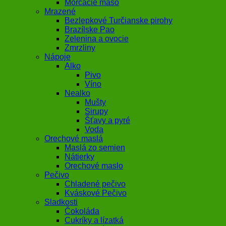
Morčacie mäso
Mrazené
Bezlepkové Turčianske pirohy
Brazílske Pao
Zelenina a ovocie
Zmrzliny
Nápoje
Alko
Pivo
Víno
Nealko
Mušty
Sirupy
Šťavy a pyré
Voda
Orechové maslá
Maslá zo semien
Nátierky
Orechové maslo
Pečivo
Chladené pečivo
Kváskové Pečivo
Sladkosti
Čokoláda
Cukríky a lízatká