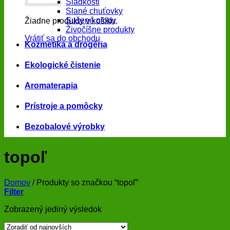
Sladkosti
Slané chuťovky
Sušené plody
Žiadne produkty v košíku.
Živočíšne produkty
Vrátiť sa do obchodu
Kozmetika a drogéria
Ekologické čistenie
Aromaterapia
Prístroje a pomôcky
Bezobalové výrobky
topoľ
Domov
/
Produkty so značkou “topoľ”
Filter
Zobrazený jediný výsledok