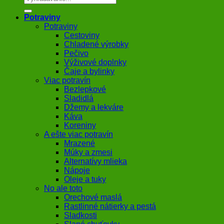
Potraviny
Potraviny
Cestoviny
Chladené výrobky
Pečivo
Výživové doplnky
Čaje a bylinky
Viac potravín
Bezlepkové
Sladidlá
Džemy a lekváre
Káva
Koreniny
A ešte viac potravín
Mrazené
Múky a zmesi
Alternatívy mlieka
Nápoje
Oleje a tuky
No ale toto
Orechové maslá
Rastlinné nátierky a pestá
Sladkosti