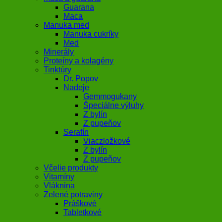
Guarana
Maca
Manuka med
Manuka cukríky
Med
Minerály
Proteíny a kolagény
Tinktúry
Dr. Popov
Nadeje
Gemmogukany
Špeciálne výluhy
Z bylín
Z pupeňov
Serafín
Viaczložkové
Z bylín
Z pupeňov
Včelie produkty
Vitamíny
Vláknina
Zelené potraviny
Práškové
Tabletkové