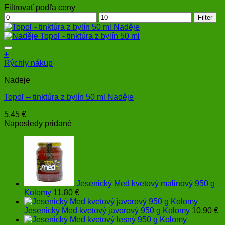
Filtrovať podľa ceny
Minimálna
Maximálna
Filter
cena
cena
+
Rýchly nákup
Nadeje
Topoľ – tinktúra z bylín 50 ml Naděje
5,45
€
Naposledy pridané
Jesenický Med kvetový malinový 950 g
Kolomy
11,80
€
Jesenický Med kvetový javorový 950 g Kolomy
10,90
€