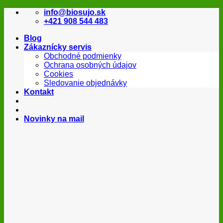
Skip
info@biosujo.sk
to
+421 908 544 483
content
Blog
Zákaznícky servis
Obchodné podmienky
Ochrana osobných údajov
Cookies
Sledovanie objednávky
Kontakt
Novinky na mail