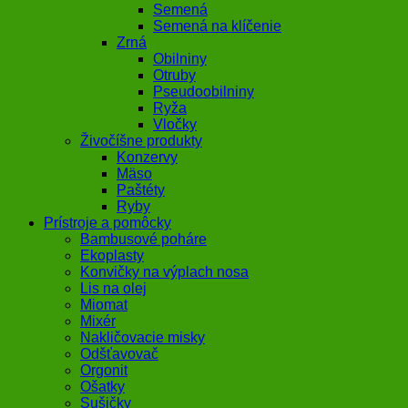
Semená
Semená na klíčenie
Zrná
Obilniny
Otruby
Pseudoobilniny
Ryža
Vločky
Živočíšne produkty
Konzervy
Mäso
Paštéty
Ryby
Prístroje a pomôcky
Bambusové poháre
Ekoplasty
Konvičky na výplach nosa
Lis na olej
Miomat
Mixér
Nakličovacie misky
Odšťavovač
Orgonit
Ošatky
Sušičky