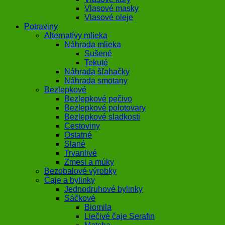
Vlasové masky
Vlasové oleje
Potraviny
Alternatívy mlieka
Náhrada mlieka
Sušené
Tekuté
Náhrada šľahačky
Náhrada smotany
Bezlepkové
Bezlepkové pečivo
Bezlepkové polotovary
Bezlepkové sladkosti
Cestoviny
Ostatné
Slané
Trvanlivé
Zmesi a múky
Bezobalové výrobky
Čaje a bylinky
Jednodruhové bylinky
Sáčkové
Biomila
Liečivé čaje Serafin