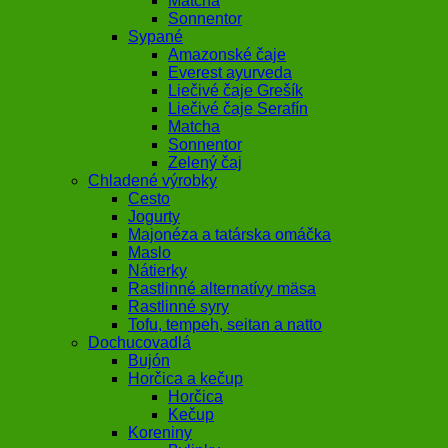
Matcha
Sonnentor
Sypané
Amazonské čaje
Everest ayurveda
Liečivé čaje Grešík
Liečivé čaje Serafín
Matcha
Sonnentor
Zelený čaj
Chladené výrobky
Cesto
Jogurty
Majonéza a tatárska omáčka
Maslo
Nátierky
Rastlinné alternatívy mäsa
Rastlinné syry
Tofu, tempeh, seitan a natto
Dochucovadlá
Bujón
Horčica a kečup
Horčica
Kečup
Koreniny