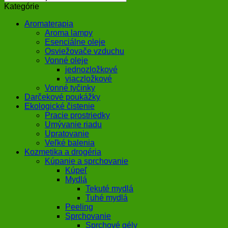
Kategórie
Aromaterapia
Aroma lampy
Esenciálne oleje
Osviežovače vzduchu
Vonné oleje
jednozložkové
viaczložkové
Vonné tyčinky
Darčekové poukážky
Ekologické čistenie
Pracie prostriedky
Umývanie riadu
Upratovanie
Veľké balenia
Kozmetika a drogéria
Kúpanie a sprchovanie
Kúpeľ
Mydlá
Tekuté mydlá
Tuhé mydlá
Peeling
Sprchovanie
Sprchové gély