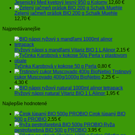
Jesenický Med kvetový lesný 950 g Kolomy
12,60
€
Zelený jačmeň prášok BIO 200 g Schalk Muehle
12,70
€
Najpredávanejšie
Ryžový nápoj s mandľami Vitariz BIO 1 L Alinor
2,15
€
Tyčinka Karobová v kokose 50 g Perla
0,80
€
Trstinový
cukor Muscovado 400g/1000g BioNebio
2,25
€
–
Price
4,30
€
range:
2,25 €
Ryžový nápoj natural Vitariz BIO 1 L Alinor
1,95
€
through
Najlepšie hodnotené
4,30 €
Cirok lúpaný BIO
500 g PROBIO
2,55
€
Ryža
pestrofarebná BIO 500 g PROBIO
3,95
€