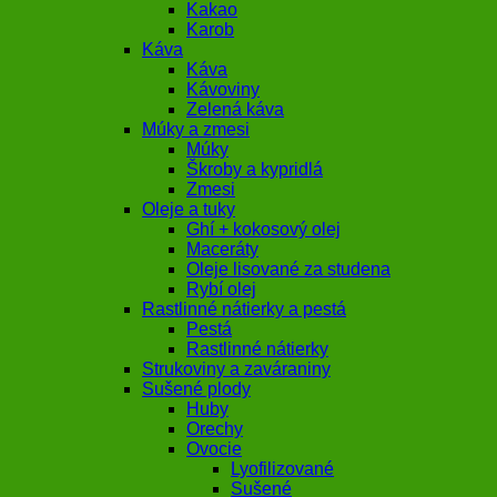
Kakao
Karob
Káva
Káva
Kávoviny
Zelená káva
Múky a zmesi
Múky
Škroby a kypridlá
Zmesi
Oleje a tuky
Ghí + kokosový olej
Maceráty
Oleje lisované za studena
Rybí olej
Rastlinné nátierky a pestá
Pestá
Rastlinné nátierky
Strukoviny a zaváraniny
Sušené plody
Huby
Orechy
Ovocie
Lyofilizované
Sušené