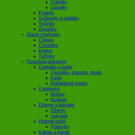
Cukríky
Lízanky
Puding
Sušienky a oplátky
Tyčinky
Žuvačky
Slané chuťovky
Chipsy
Chrumky
Krekry
Tyčinky
Trvanlivé potraviny
Cereálie a kaše
Cereálie, granola, musli
Kaše
Raňajkové zmesi
Cestoviny
Bulgur
Kuskus
Džemy a lekváre
Džemy
Lekváre
Hotové jedlá
Polievky
Kakao a karob