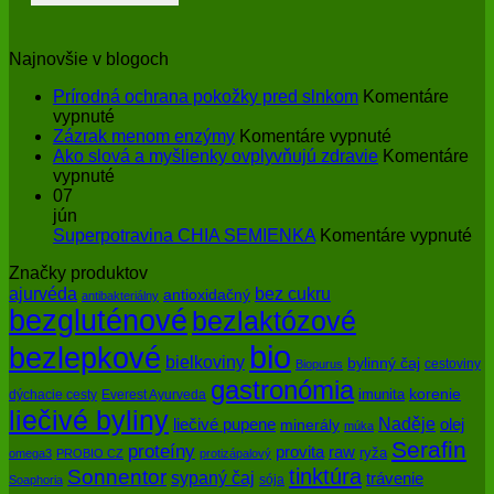
Najnovšie v blogoch
Prírodná ochrana pokožky pred slnkom
Komentáre
na
vypnuté
Prírodná
na
Zázrak menom enzýmy
Komentáre vypnuté
ochrana
Zázrak
Ako slová a myšlienky ovplyvňujú zdravie
Komentáre
pokožky
na
menom
vypnuté
pred
Ako
enzýmy
07
slnkom
slová
jún
a
na
Superpotravina CHIA SEMIENKA
Komentáre vypnuté
myšlienky
Su
Značky produktov
ovplyvňujú
CH
bez cukru
ajurvéda
zdravie
SE
antioxidačný
antibakteriálny
bezgluténové
bezlaktózové
bio
bezlepkové
bielkoviny
bylinný čaj
cestoviny
Biopurus
gastronómia
imunita
korenie
dýchacie cesty
Everest Ayurveda
liečivé byliny
Naděje
olej
liečivé pupene
minerály
múka
Serafin
proteíny
raw
provita
ryža
omega3
PROBIO CZ
protizápalový
tinktúra
Sonnentor
sypaný čaj
trávenie
sója
Soaphoria