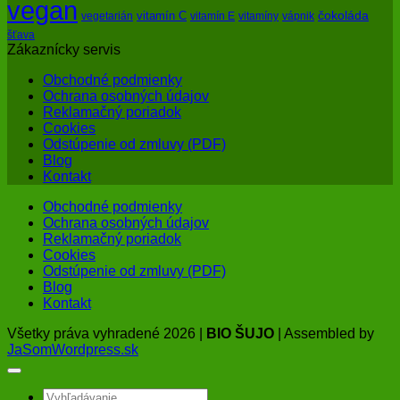
vegan
čokoláda
vitamín C
vegetarián
vitamín E
vitamíny
vápnik
šťava
Zákaznícky servis
Obchodné podmienky
Ochrana osobných údajov
Reklamačný poriadok
Cookies
Odstúpenie od zmluvy (PDF)
Blog
Kontakt
Obchodné podmienky
Ochrana osobných údajov
Reklamačný poriadok
Cookies
Odstúpenie od zmluvy (PDF)
Blog
Kontakt
Všetky práva vyhradené 2026 |
BIO ŠUJO
| Assembled by
JaSomWordpress.sk
Hľadať: