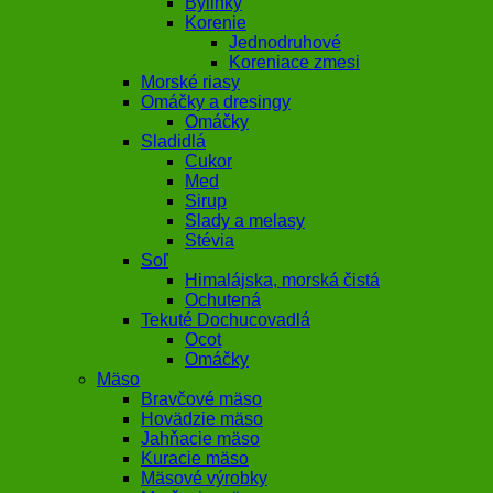
Bylinky
Korenie
Jednodruhové
Koreniace zmesi
Morské riasy
Omáčky a dresingy
Omáčky
Sladidlá
Cukor
Med
Sirup
Slady a melasy
Stévia
Soľ
Himalájska, morská čistá
Ochutená
Tekuté Dochucovadlá
Ocot
Omáčky
Mäso
Bravčové mäso
Hovädzie mäso
Jahňacie mäso
Kuracie mäso
Mäsové výrobky