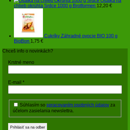
Ošatka na
chlieb okrúhla Srdce 1000 g Brotformen
12,20
€
Cukríky Záhradné ovocie BIO 100 g
BioBon
1,75
€
Chceš info o novinkách?
Krstné meno
E-mail
*
Súhlasím so
spracovaním osobných údajov
za
účelom zasielania newslettra.