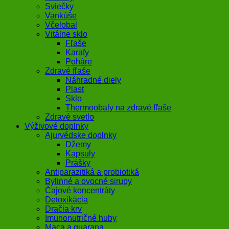
Sviečky
Vankúše
Včelobal
Vitálne sklo
Fľaše
Karafy
Poháre
Zdravé fľaše
Náhradné diely
Plast
Sklo
Thermoobaly na zdravé fľaše
Zdravé svetlo
Výživové doplnky
Ajurvédske doplnky
Džemy
Kapsuly
Prášky
Antiparazitiká a probiotiká
Bylinné a ovocné sirupy
Čajové koncentráty
Detoxikácia
Dračia krv
Imunonutričné huby
Maca a guarana