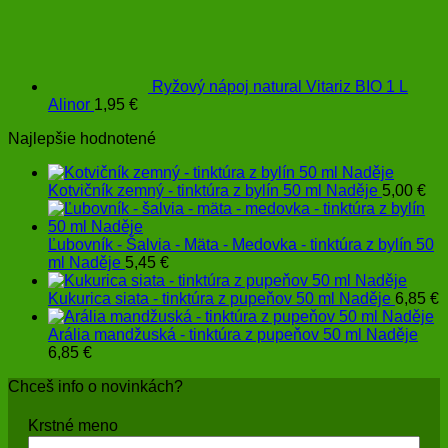
Ryžový nápoj natural Vitariz BIO 1 L
Alinor
1,95
€
Najlepšie hodnotené
Kotvičník zemný - tinktúra z bylín 50 ml Naděje
5,00
€
Ľubovník - Šalvia - Mäta - Medovka - tinktúra z bylín 50
ml Naděje
5,45
€
Kukurica siata - tinktúra z pupeňov 50 ml Naděje
6,85
€
Arália mandžuská - tinktúra z pupeňov 50 ml Naděje
6,85
€
Chceš info o novinkách?
Krstné meno