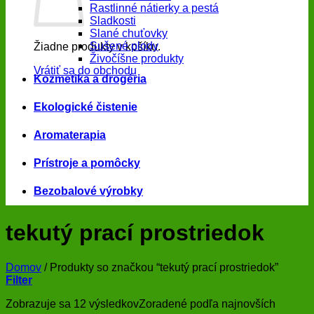
Rastlinné nátierky a pestá
Sladkosti
Slané chuťovky
Sušené plody
Žiadne produkty v košíku.
Živočíšne produkty
Vrátiť sa do obchodu
Kozmetika a drogéria
Ekologické čistenie
Aromaterapia
Prístroje a pomôcky
Bezobalové výrobky
tekutý prací prostriedok
Domov
/
Produkty so značkou “tekutý prací prostriedok”
Filter
Zobrazuje sa 12 výsledkov
Zoradené podľa najnovších