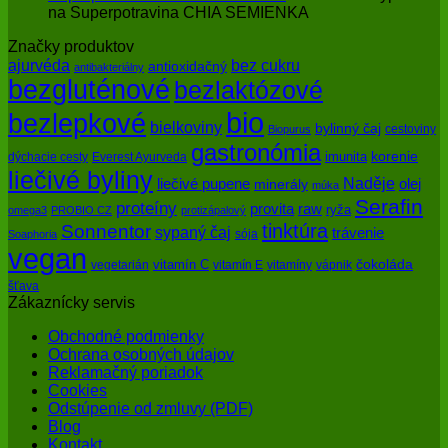
na Superpotravina CHIA SEMIENKA
Značky produktov
bez cukru
ajurvéda
antioxidačný
antibakteriálny
bezgluténové
bezlaktózové
bio
bezlepkové
bielkoviny
bylinný čaj
cestoviny
Biopurus
gastronómia
imunita
korenie
dýchacie cesty
Everest Ayurveda
liečivé byliny
Naděje
olej
liečivé pupene
minerály
múka
Serafin
proteíny
raw
provita
ryža
omega3
PROBIO CZ
protizápalový
tinktúra
Sonnentor
sypaný čaj
trávenie
sója
Soaphoria
vegan
čokoláda
vitamín C
vegetarián
vitamín E
vitamíny
vápnik
šťava
Zákaznícky servis
Obchodné podmienky
Ochrana osobných údajov
Reklamačný poriadok
Cookies
Odstúpenie od zmluvy (PDF)
Blog
Kontakt