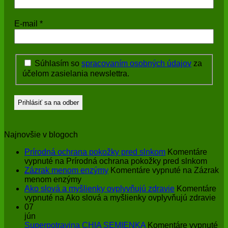
E-mail
*
Súhlasím so
spracovaním osobných údajov
za
účelom zasielania newslettra.
Najnovšie v blogoch
Prírodná ochrana pokožky pred slnkom
Komentáre
vypnuté
na Prírodná ochrana pokožky pred slnkom
Zázrak menom enzýmy
Komentáre vypnuté
na Zázrak
menom enzýmy
Ako slová a myšlienky ovplyvňujú zdravie
Komentáre
vypnuté
na Ako slová a myšlienky ovplyvňujú zdravie
07
jún
Superpotravina CHIA SEMIENKA
Komentáre vypnuté