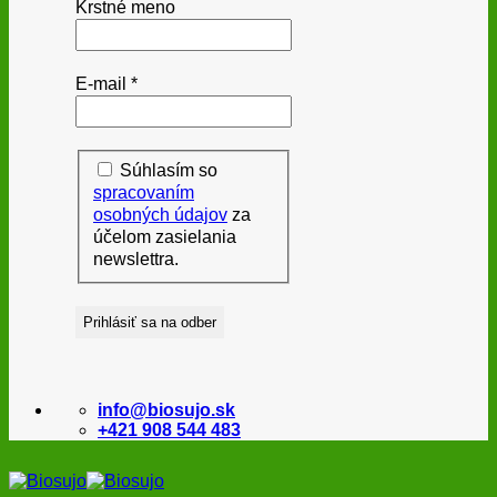
Krstné meno
E-mail
*
Súhlasím so
spracovaním
osobných údajov
za
účelom zasielania
newslettra.
info@biosujo.sk
+421 908 544 483