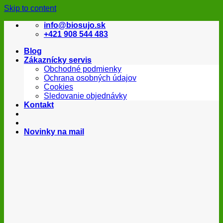
Skip to content
info@biosujo.sk
+421 908 544 483
Blog
Zákaznícky servis
Obchodné podmienky
Ochrana osobných údajov
Cookies
Sledovanie objednávky
Kontakt
Novinky na mail