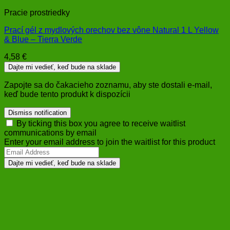
Pracie prostriedky
Prací gél z mydlových orechov bez vône Natural 1 L Yellow
& Blue – Tierra Verde
4,58
€
Dajte mi vedieť, keď bude na sklade
Zapojte sa do čakacieho zoznamu, aby ste dostali e-mail,
keď bude tento produkt k dispozícii
Dismiss notification
By ticking this box you agree to receive waitlist
communications by email
Enter your email address to join the waitlist for this product
Dajte mi vedieť, keď bude na sklade