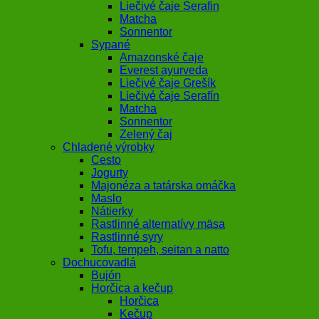
Liečivé čaje Serafin
Matcha
Sonnentor
Sypané
Amazonské čaje
Everest ayurveda
Liečivé čaje Grešík
Liečivé čaje Serafín
Matcha
Sonnentor
Zelený čaj
Chladené výrobky
Cesto
Jogurty
Majonéza a tatárska omáčka
Maslo
Nátierky
Rastlinné alternatívy mäsa
Rastlinné syry
Tofu, tempeh, seitan a natto
Dochucovadlá
Bujón
Horčica a kečup
Horčica
Kečup