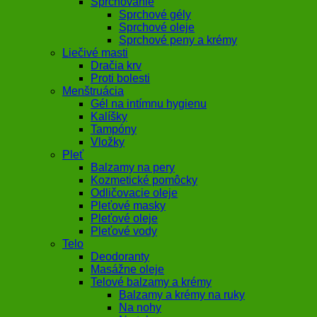
Sprchovanie
Sprchové gély
Sprchové oleje
Sprchové peny a krémy
Liečivé masti
Dračia krv
Proti bolesti
Menštruácia
Gél na intímnu hygienu
Kalíšky
Tampóny
Vložky
Pleť
Balzamy na pery
Kozmetické pomôcky
Odličovacie oleje
Pleťové masky
Pleťové oleje
Pleťové vody
Telo
Deodoranty
Masážne oleje
Telové balzamy a krémy
Balzamy a krémy na ruky
Na nohy