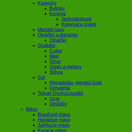
Koreniny
Bylinky
Korenie
Jednodruhové
Koreniace zmesi
Morské riasy
Omáčky a dresingy
Omáčky
Sladidlá
Cukor
Med
Sirup
Slady a melasy
Stévia
Soľ
Himalájska, morská čistá
Ochutená
Tekuté Dochucovadlá
Ocot
Omáčky
Mäso
Bravčové mäso
Hovädzie mäso
Jahňacie mäso
Kuracie mäso