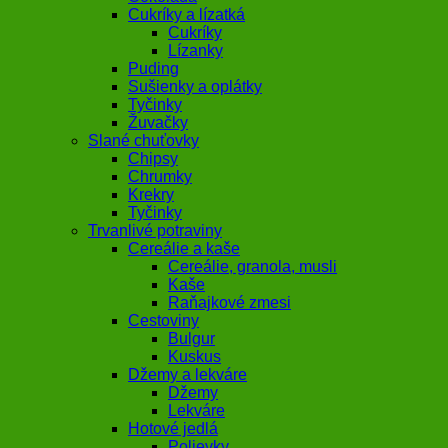
Cukríky a lízatká
Cukríky
Lízanky
Puding
Sušienky a oplátky
Tyčinky
Žuvačky
Slané chuťovky
Chipsy
Chrumky
Krekry
Tyčinky
Trvanlivé potraviny
Cereálie a kaše
Cereálie, granola, musli
Kaše
Raňajkové zmesi
Cestoviny
Bulgur
Kuskus
Džemy a lekváre
Džemy
Lekváre
Hotové jedlá
Polievky