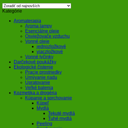
Kategórie
Aromaterapia
Aroma lampy
Esenciálne oleje
Osviežovače vzduchu
Vonné oleje
jednozložkové
viaczložkové
Vonné tyčinky
Darčekové poukážky
Ekologické čistenie
Pracie prostriedky
Umývanie riadu
Upratovanie
Veľké balenia
Kozmetika a drogéria
Kúpanie a sprchovanie
Kúpeľ
Mydlá
Tekuté mydlá
Tuhé mydlá
Peeling