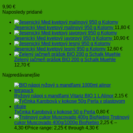
9,90
€
Naposledy pridané
Jesenický Med kvetový malinový 950 g Kolomy
11,80
€
Jesenický Med kvetový javorový 950 g Kolomy
10,90
€
Jesenický Med kvetový lesný 950 g Kolomy
12,60
€
Zelený jačmeň prášok BIO 200 g Schalk Muehle
12,70
€
Najpredávanejšie
Ryžový nápoj s mandľami Vitariz BIO 1 L Alinor
2,15
€
Tyčinka Karobová v kokose 50 g Perla
0,80
€
Trstinový
cukor Muscovado 400g/1000g BioNebio
2,25
€
–
4,30
€
Price range: 2,25 € through 4,30 €