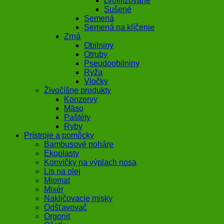
Lyofilizované
Sušené
Semená
Semená na klíčenie
Zrná
Obilniny
Otruby
Pseudoobilniny
Ryža
Vločky
Živočíšne produkty
Konzervy
Mäso
Paštéty
Ryby
Prístroje a pomôcky
Bambusové poháre
Ekoplasty
Konvičky na výplach nosa
Lis na olej
Miomat
Mixér
Nakličovacie misky
Odšťavovač
Orgonit