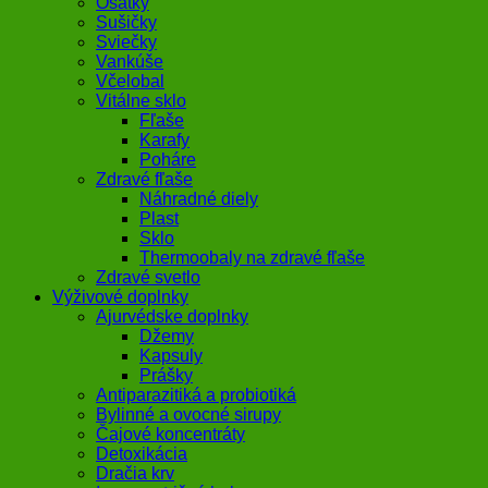
Ošatky
Sušičky
Sviečky
Vankúše
Včelobal
Vitálne sklo
Fľaše
Karafy
Poháre
Zdravé fľaše
Náhradné diely
Plast
Sklo
Thermoobaly na zdravé fľaše
Zdravé svetlo
Výživové doplnky
Ajurvédske doplnky
Džemy
Kapsuly
Prášky
Antiparazitiká a probiotiká
Bylinné a ovocné sirupy
Čajové koncentráty
Detoxikácia
Dračia krv