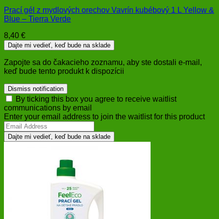
Prací gél z mydlových orechov Vavrín kubébový 1 L Yellow &
Blue – Tierra Verde
8,40
€
Dajte mi vedieť, keď bude na sklade
Zapojte sa do čakacieho zoznamu, aby ste dostali e-mail,
keď bude tento produkt k dispozícii
Dismiss notification
By ticking this box you agree to receive waitlist
communications by email
Enter your email address to join the waitlist for this product
Dajte mi vedieť, keď bude na sklade