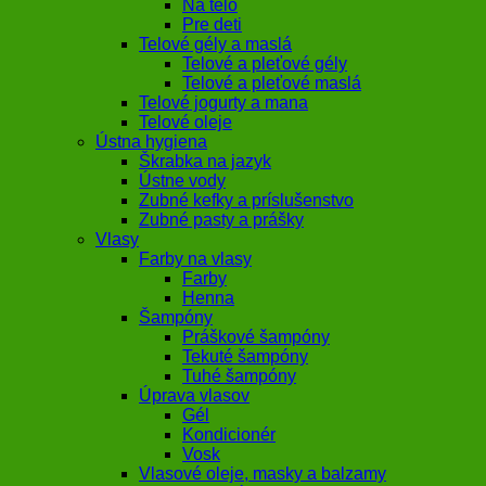
Na telo
Pre deti
Telové gély a maslá
Telové a pleťové gély
Telové a pleťové maslá
Telové jogurty a mana
Telové oleje
Ústna hygiena
Škrabka na jazyk
Ústne vody
Zubné kefky a príslušenstvo
Zubné pasty a prášky
Vlasy
Farby na vlasy
Farby
Henna
Šampóny
Práškové šampóny
Tekuté šampóny
Tuhé šampóny
Úprava vlasov
Gél
Kondicionér
Vosk
Vlasové oleje, masky a balzamy