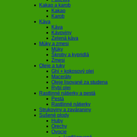
Kakao a karob
Kakao
Karob
Káva
Káva
Kávoviny
Zelená káva
Múky a zmesi
Múky
Škroby a kypridlá
Zmesi
Oleje a tuky
Ghí + kokosový olej
Maceráty
Oleje lisované za studena
Rybí olej
Rastlinné nátierky a pestá
Pestá
Rastlinné nátierky
Strukoviny a zaváraniny
Sušené plody
Huby
Orechy
Ovocie