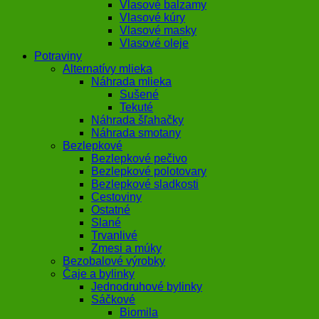
Vlasové balzamy
Vlasové kúry
Vlasové masky
Vlasové oleje
Potraviny
Alternatívy mlieka
Náhrada mlieka
Sušené
Tekuté
Náhrada šľahačky
Náhrada smotany
Bezlepkové
Bezlepkové pečivo
Bezlepkové polotovary
Bezlepkové sladkosti
Cestoviny
Ostatné
Slané
Trvanlivé
Zmesi a múky
Bezobalové výrobky
Čaje a bylinky
Jednodruhové bylinky
Sáčkové
Biomila