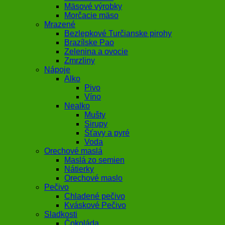
Mäsové výrobky
Morčacie mäso
Mrazené
Bezlepkové Turčianske pirohy
Brazílske Pao
Zelenina a ovocie
Zmrzliny
Nápoje
Alko
Pivo
Víno
Nealko
Mušty
Sirupy
Šťavy a pyré
Voda
Orechové maslá
Maslá zo semien
Nátierky
Orechové maslo
Pečivo
Chladené pečivo
Kváskové Pečivo
Sladkosti
Čokoláda