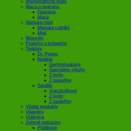
Imunonutričné huby
Maca a guarana
Guarana
Maca
Manuka med
Manuka cukríky
Med
Minerály
Proteíny a kolagény
Tinktúry
Dr. Popov
Nadeje
Gemmogukany
Špeciálne výluhy
Z bylín
Z pupeňov
Serafín
Viaczložkové
Z bylín
Z pupeňov
Včelie produkty
Vitamíny
Vláknina
Zelené potraviny
Práškové