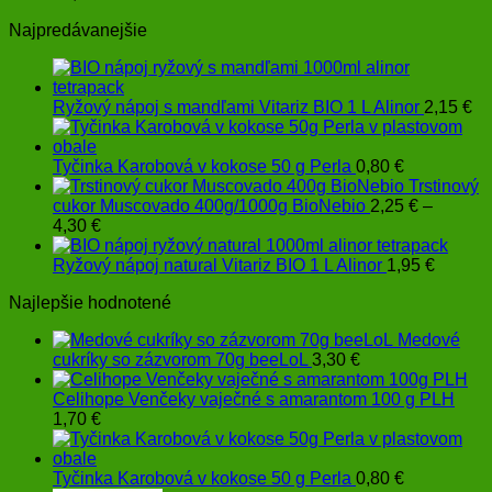
Najpredávanejšie
Ryžový nápoj s mandľami Vitariz BIO 1 L Alinor
2,15
€
Tyčinka Karobová v kokose 50 g Perla
0,80
€
Trstinový
cukor Muscovado 400g/1000g BioNebio
2,25
€
–
Price
4,30
€
range:
2,25 €
Ryžový nápoj natural Vitariz BIO 1 L Alinor
1,95
€
through
Najlepšie hodnotené
4,30 €
Medové
cukríky so zázvorom 70g beeLoL
3,30
€
Celihope Venčeky vaječné s amarantom 100 g PLH
1,70
€
Tyčinka Karobová v kokose 50 g Perla
0,80
€