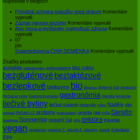
Najnovšie v blogoch
Prírodná ochrana pokožky pred slnkom
Komentáre
na
vypnuté
Prírodná
na
Zázrak menom enzýmy
Komentáre vypnuté
ochrana
Zázrak
Ako slová a myšlienky ovplyvňujú zdravie
Komentáre
pokožky
na
menom
vypnuté
pred
Ako
enzýmy
07
slnkom
slová
jún
a
na
Superpotravina CHIA SEMIENKA
Komentáre vypnuté
myšlienky
Su
Značky produktov
ovplyvňujú
CH
bez cukru
ajurvéda
zdravie
SE
antioxidačný
antibakteriálny
bezgluténové
bezlaktózové
bio
bezlepkové
bielkoviny
bylinný čaj
cestoviny
Biopurus
gastronómia
imunita
korenie
dýchacie cesty
Everest Ayurveda
liečivé byliny
Naděje
olej
liečivé pupene
minerály
múka
Serafin
proteíny
raw
provita
ryža
omega3
PROBIO CZ
protizápalový
tinktúra
Sonnentor
sypaný čaj
trávenie
sója
Soaphoria
vegan
čokoláda
vitamín C
vegetarián
vitamín E
vitamíny
vápnik
šťava