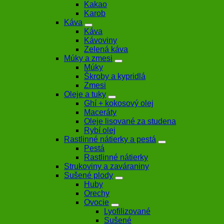
Kakao
Karob
Káva
Káva
Kávoviny
Zelená káva
Múky a zmesi
Múky
Škroby a kypridlá
Zmesi
Oleje a tuky
Ghí + kokosový olej
Maceráty
Oleje lisované za studena
Rybí olej
Rastlinné nátierky a pestá
Pestá
Rastlinné nátierky
Strukoviny a zaváraniny
Sušené plody
Huby
Orechy
Ovocie
Lyofilizované
Sušené