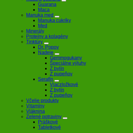
Guarana
Maca
Manuka med
Manuka cukríky
Med
Minerály
Proteíny a kolagény
Tinktúry
Dr. Popov
Nadeje
Gemmogukany
Špeciálne výluhy
Z bylín
Z pupeňov
Serafín
Viaczložkové
Z bylín
Z pupeňov
Včelie produkty
Vitamíny
Vláknina
Zelené potraviny
Práškové
Tabletkové