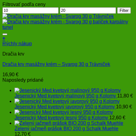
Filtrovať podľa ceny
Minimálna
Maximálna
Filter
cena
cena
+
Rýchly nákup
Dračia krv
Dračia krv masážny krém – Svarog 30 g Trávniček
16,90
€
Naposledy pridané
Jesenický Med kvetový malinový 950 g Kolomy
11,80
€
Jesenický Med kvetový javorový 950 g Kolomy
10,90
€
Jesenický Med kvetový lesný 950 g Kolomy
12,60
€
Zelený jačmeň prášok BIO 200 g Schalk Muehle
12,70
€