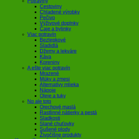
Potraviny
Cestoviny
Chladené výrobky
Pečivo
Výživové doplnky
Čaje a bylinky
Viac potravín
Bezlepkové
Sladidlá
Džemy a lekváre
Káva
Koreniny
A ešte viac potravín
Mrazené
Múky a zmesi
Alternatívy mlieka
Nápoje
Oleje a tuky
No ale toto
Orechové maslá
Rastlinné nátierky a pestá
Sladkosti
Slané chuťovky
Sušené plody
Živočíšne produkty