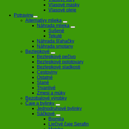
Vlasové masky
Vlasové oleje
Potraviny
Alternatívy mlieka
Náhrada mlieka
Sušené
Tekuté
Náhrada šľahačky
Náhrada smotany
Bezlepkové
Bezlepkové pečivo
Bezlepkové polotovary
Bezlepkové sladkosti
Cestoviny
Ostatné
Slané
Trvanlivé
Zmesi a múky
Bezobalové výrobky
Čaje a bylinky
Jednodruhové bylinky
Sáčkové
Biomila
Liečivé čaje Serafin