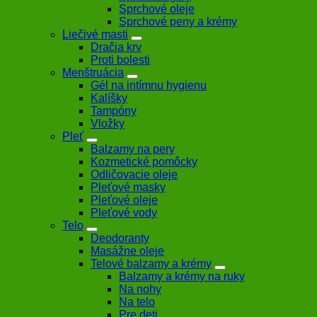
Sprchové oleje
Sprchové peny a krémy
Liečivé masti
Dračia krv
Proti bolesti
Menštruácia
Gél na intímnu hygienu
Kalíšky
Tampóny
Vložky
Pleť
Balzamy na pery
Kozmetické pomôcky
Odličovacie oleje
Pleťové masky
Pleťové oleje
Pleťové vody
Telo
Deodoranty
Masážne oleje
Telové balzamy a krémy
Balzamy a krémy na ruky
Na nohy
Na telo
Pre deti