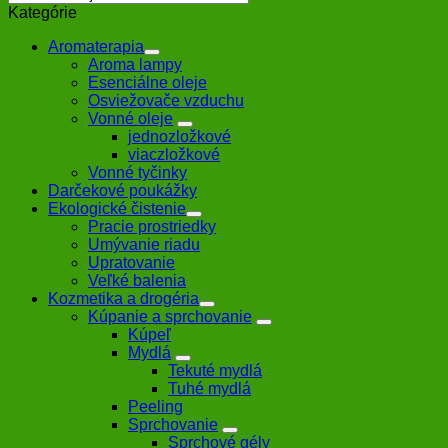
Kategórie
Aromaterapia
Aroma lampy
Esenciálne oleje
Osviežovače vzduchu
Vonné oleje
jednozložkové
viaczložkové
Vonné tyčinky
Darčekové poukážky
Ekologické čistenie
Pracie prostriedky
Umývanie riadu
Upratovanie
Veľké balenia
Kozmetika a drogéria
Kúpanie a sprchovanie
Kúpeľ
Mydlá
Tekuté mydlá
Tuhé mydlá
Peeling
Sprchovanie
Sprchové gély