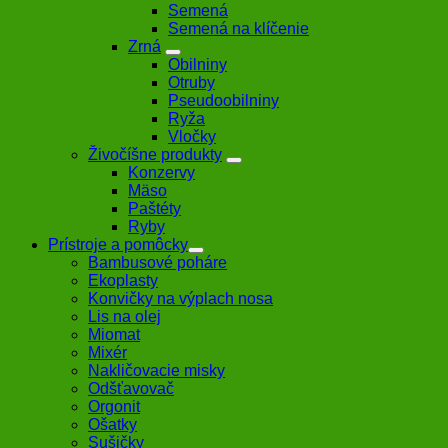
Semená
Semená na klíčenie
Zrná
Obilniny
Otruby
Pseudoobilniny
Ryža
Vločky
Živočíšne produkty
Konzervy
Mäso
Paštéty
Ryby
Prístroje a pomôcky
Bambusové poháre
Ekoplasty
Konvičky na výplach nosa
Lis na olej
Miomat
Mixér
Nakličovacie misky
Odšťavovač
Orgonit
Ošatky
Sušičky