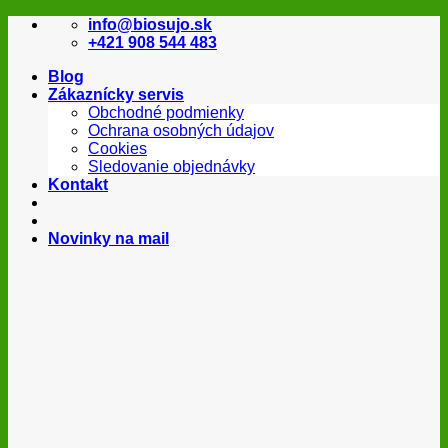
Skip
info@biosujo.sk
to
+421 908 544 483
content
Blog
Zákaznícky servis
Obchodné podmienky
Ochrana osobných údajov
Cookies
Sledovanie objednávky
Kontakt
Novinky na mail