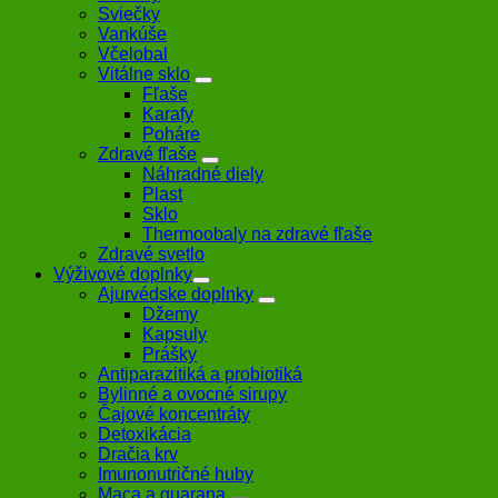
Sviečky
Vankúše
Včelobal
Vitálne sklo
Fľaše
Karafy
Poháre
Zdravé fľaše
Náhradné diely
Plast
Sklo
Thermoobaly na zdravé fľaše
Zdravé svetlo
Výživové doplnky
Ajurvédske doplnky
Džemy
Kapsuly
Prášky
Antiparazitiká a probiotiká
Bylinné a ovocné sirupy
Čajové koncentráty
Detoxikácia
Dračia krv
Imunonutričné huby
Maca a guarana