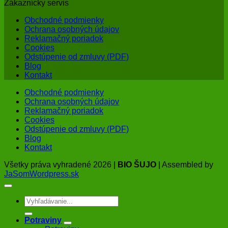
Zákaznícky servis
Obchodné podmienky
Ochrana osobných údajov
Reklamačný poriadok
Cookies
Odstúpenie od zmluvy (PDF)
Blog
Kontakt
Obchodné podmienky
Ochrana osobných údajov
Reklamačný poriadok
Cookies
Odstúpenie od zmluvy (PDF)
Blog
Kontakt
Všetky práva vyhradené 2026 |
BIO ŠUJO
| Assembled by
JaSomWordpress.sk
Hľadať:
Potraviny