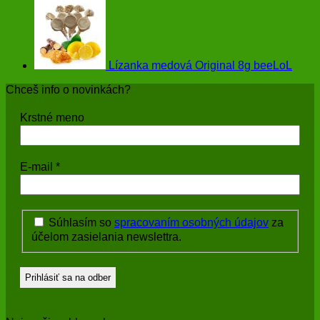
Lízanka medová Original 8g beeLoL
Chceš info o novinkách?
Krstné meno
E-mail
*
Súhlasím so
spracovaním osobných údajov
za
účelom zasielania newslettra.