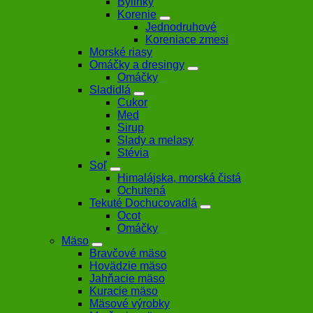
Bylinky
Korenie
Jednodruhové
Koreniace zmesi
Morské riasy
Omáčky a dresingy
Omáčky
Sladidlá
Cukor
Med
Sirup
Slady a melasy
Stévia
Soľ
Himalájska, morská čistá
Ochutená
Tekuté Dochucovadlá
Ocot
Omáčky
Mäso
Bravčové mäso
Hovädzie mäso
Jahňacie mäso
Kuracie mäso
Mäsové výrobky