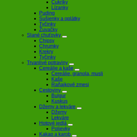
Cukríky
Lízanky
Puding
Sušienky a oplátky
Tyčinky
Žuvačky
Slané chuťovky
Chipsy
Chrumky
Krekry
Tyčinky
Trvanlivé potraviny
Cereálie a kaše
Cereálie, granola, musli
Kaše
Raňajkové zmesi
Cestoviny
Bulgur
Kuskus
Džemy a lekváre
Džemy
Lekváre
Hotové jedlá
Polievky
Kakao a karob