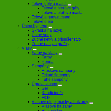
Telové gély a maslá
Telové a pleťové gély
Telové a pleťové maslá
Telové jogurty a mana
Telové oleje
Ústna hygiena
Škrabka na jazyk
Ústne vody
Zubné kefky a príslušenstvo
Zubné pasty a prášky
Vlasy
Farby na vlasy
Farby
Henna
Šampóny
Práškové šampóny
Tekuté šampóny
Tuhé šampóny
Úprava vlasov
Gél
Kondicionér
Vosk
Vlasové oleje, masky a balzamy
Vlasové balzamy
Vlasové kúry