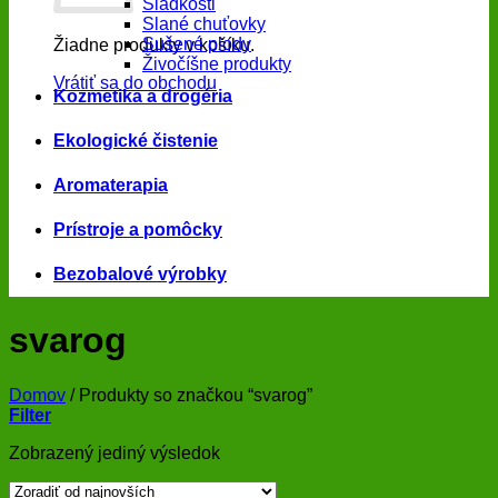
Sladkosti
Slané chuťovky
Sušené plody
Žiadne produkty v košíku.
Živočíšne produkty
Vrátiť sa do obchodu
Kozmetika a drogéria
Ekologické čistenie
Aromaterapia
Prístroje a pomôcky
Bezobalové výrobky
svarog
Domov
/
Produkty so značkou “svarog”
Filter
Zobrazený jediný výsledok