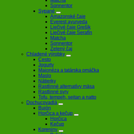
Matcha
Sonnentor
Sypané
Amazonské čaje
Everest ayurveda
Liečivé čaje Grešík
Liečivé čaje Serafín
Matcha
Sonnentor
Zelený čaj
Chladené výrobky
Cesto
Jogurty
Majonéza a tatárska omáčka
Maslo
Nátierky
Rastlinné alternatívy mäsa
Rastlinné syry
Tofu, tempeh, seitan a natto
Dochucovadlá
Bujón
Horčica a kečup
Horčica
Kečup
Koreniny