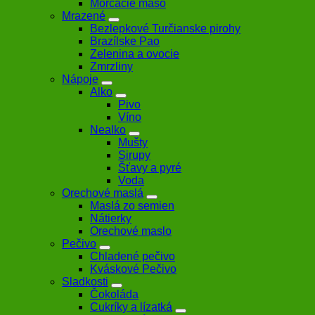
Morčacie mäso
Mrazené
Bezlepkové Turčianske pirohy
Brazílske Pao
Zelenina a ovocie
Zmrzliny
Nápoje
Alko
Pivo
Víno
Nealko
Mušty
Sirupy
Šťavy a pyré
Voda
Orechové maslá
Maslá zo semien
Nátierky
Orechové maslo
Pečivo
Chladené pečivo
Kváskové Pečivo
Sladkosti
Čokoláda
Cukríky a lízatká