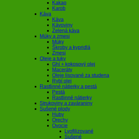
Kakao
Karob
Káva
Káva
Kávoviny
Zelená káva
Múky a zmesi
Múky
Škroby a kypridlá
Zmesi
Oleje a tuky
Ghí + kokosový olej
Maceráty
Oleje lisované za studena
Rybí olej
Rastlinné nátierky a pestá
Pestá
Rastlinné nátierky
Strukoviny a zaváraniny
Sušené plody
Huby
Orechy
Ovocie
Lyofilizované
Sušené