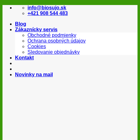
Skip
info@biosujo.sk
to
+421 908 544 483
content
Blog
Zákaznícky servis
Obchodné podmienky
Ochrana osobných údajov
Cookies
Sledovanie objednávky
Kontakt
Novinky na mail