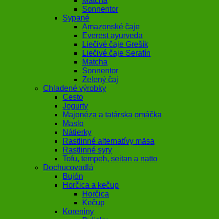
Matcha
Sonnentor
Sypané
Amazonské čaje
Everest ayurveda
Liečivé čaje Grešík
Liečivé čaje Serafín
Matcha
Sonnentor
Zelený čaj
Chladené výrobky
Cesto
Jogurty
Majonéza a tatárska omáčka
Maslo
Nátierky
Rastlinné alternatívy mäsa
Rastlinné syry
Tofu, tempeh, seitan a natto
Dochucovadlá
Bujón
Horčica a kečup
Horčica
Kečup
Koreniny