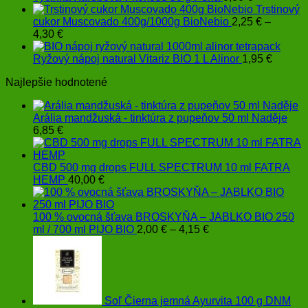
Trstinový
cukor Muscovado 400g/1000g BioNebio
2,25
€
–
Price
4,30
€
range:
2,25 €
Ryžový nápoj natural Vitariz BIO 1 L Alinor
1,95
€
through
Najlepšie hodnotené
4,30 €
Arália mandžuská - tinktúra z pupeňov 50 ml Naděje
6,85
€
CBD 500 mg drops FULL SPECTRUM 10 ml FATRA
HEMP
40,00
€
100 % ovocná šťava BROSKYŇA – JABLKO BIO 250
Price
ml / 700 ml PIJO BIO
2,00
€
–
4,15
€
range:
2,00 €
through
4,15 €
Soľ Čierna jemná Ayurvita 100 g DNM