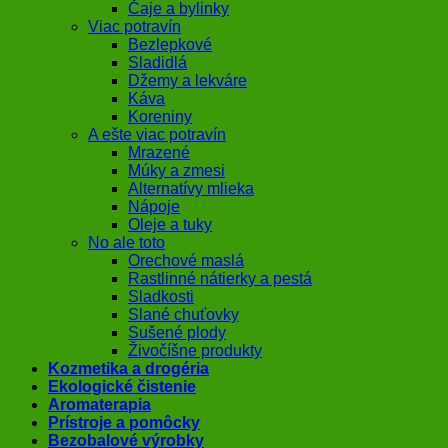
Čaje a bylinky
Viac potravín
Bezlepkové
Sladidlá
Džemy a lekváre
Káva
Koreniny
A ešte viac potravín
Mrazené
Múky a zmesi
Alternatívy mlieka
Nápoje
Oleje a tuky
No ale toto
Orechové maslá
Rastlinné nátierky a pestá
Sladkosti
Slané chuťovky
Sušené plody
Živočíšne produkty
Kozmetika a drogéria
Ekologické čistenie
Aromaterapia
Prístroje a pomôcky
Bezobalové výrobky