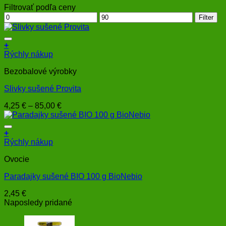
Filtrovať podľa ceny
Minimálna
Maximálna
Filter
cena
cena
+
Tento
Rýchly nákup
produkt
Bezobalové výrobky
má
viacero
Slivky sušené Provita
variantov.
Možnosti
Price
4,25
€
–
85,00
€
si
range:
môžete
4,25 €
vybrať
through
+
na
85,00 €
Rýchly nákup
stránke
produktu.
Ovocie
Paradajky sušené BIO 100 g BioNebio
2,45
€
Naposledy pridané