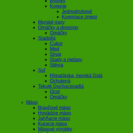
Bylinky
Korenie
Jednodruhové
Koreniace zmesi
Morské riasy
Omáčky a dresingy
Omáčky
Sladidlá
Cukor
Med
Sirup
Slady a melasy
Stévia
Soľ
Himalájska, morská čistá
Ochutená
Tekuté Dochucovadlá
Ocot
Omáčky
Mäso
Bravčové mäso
Hovädzie mäso
Jahňacie mäso
Kuracie mäso
Mäsové výrobky