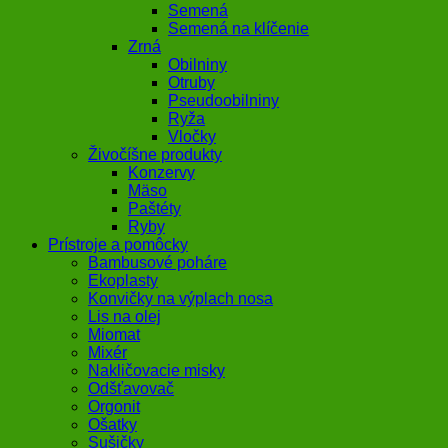
Semená
Semená na klíčenie
Zrná
Obilniny
Otruby
Pseudoobilniny
Ryža
Vločky
Živočíšne produkty
Konzervy
Mäso
Paštéty
Ryby
Prístroje a pomôcky
Bambusové poháre
Ekoplasty
Konvičky na výplach nosa
Lis na olej
Miomat
Mixér
Nakličovacie misky
Odšťavovač
Orgonit
Ošatky
Sušičky