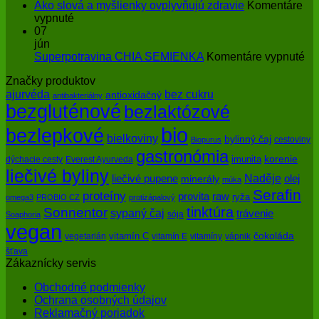
ochrana
Zázrak
Ako slová a myšlienky ovplyvňujú zdravie
Komentáre
pokožky
na
menom
vypnuté
pred
Ako
enzýmy
07
slnkom
slová
jún
a
na
Superpotravina CHIA SEMIENKA
Komentáre vypnuté
myšlienky
Su
Značky produktov
ovplyvňujú
CH
bez cukru
ajurvéda
zdravie
SE
antioxidačný
antibakteriálny
bezgluténové
bezlaktózové
bio
bezlepkové
bielkoviny
bylinný čaj
cestoviny
Biopurus
gastronómia
imunita
korenie
dýchacie cesty
Everest Ayurveda
liečivé byliny
Naděje
olej
liečivé pupene
minerály
múka
Serafin
proteíny
raw
provita
ryža
omega3
PROBIO CZ
protizápalový
tinktúra
Sonnentor
sypaný čaj
trávenie
sója
Soaphoria
vegan
čokoláda
vitamín C
vegetarián
vitamín E
vitamíny
vápnik
šťava
Zákaznícky servis
Obchodné podmienky
Ochrana osobných údajov
Reklamačný poriadok