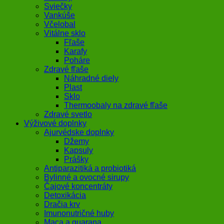
Sviečky
Vankúše
Včelobal
Vitálne sklo
Fľaše
Karafy
Poháre
Zdravé fľaše
Náhradné diely
Plast
Sklo
Thermoobaly na zdravé fľaše
Zdravé svetlo
Výživové doplnky
Ajurvédske doplnky
Džemy
Kapsuly
Prášky
Antiparazitiká a probiotiká
Bylinné a ovocné sirupy
Čajové koncentráty
Detoxikácia
Dračia krv
Imunonutričné huby
Maca a guarana