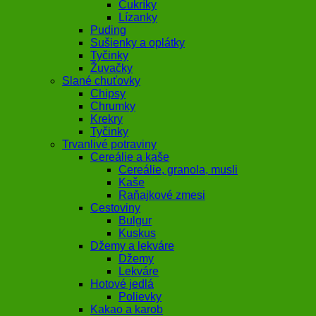
Cukríky
Lízanky
Puding
Sušienky a oplátky
Tyčinky
Žuvačky
Slané chuťovky
Chipsy
Chrumky
Krekry
Tyčinky
Trvanlivé potraviny
Cereálie a kaše
Cereálie, granola, musli
Kaše
Raňajkové zmesi
Cestoviny
Bulgur
Kuskus
Džemy a lekváre
Džemy
Lekváre
Hotové jedlá
Polievky
Kakao a karob