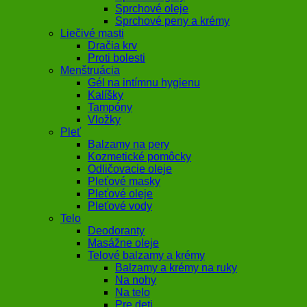
Sprchové oleje
Sprchové peny a krémy
Liečivé masti
Dračia krv
Proti bolesti
Menštruácia
Gél na intímnu hygienu
Kalíšky
Tampóny
Vložky
Pleť
Balzamy na pery
Kozmetické pomôcky
Odličovacie oleje
Pleťové masky
Pleťové oleje
Pleťové vody
Telo
Deodoranty
Masážne oleje
Telové balzamy a krémy
Balzamy a krémy na ruky
Na nohy
Na telo
Pre deti