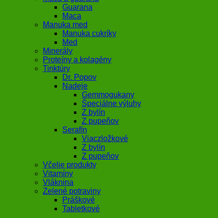
Guarana
Maca
Manuka med
Manuka cukríky
Med
Minerály
Proteíny a kolagény
Tinktúry
Dr. Popov
Nadeje
Gemmogukany
Špeciálne výluhy
Z bylín
Z pupeňov
Serafín
Viaczložkové
Z bylín
Z pupeňov
Včelie produkty
Vitamíny
Vláknina
Zelené potraviny
Práškové
Tabletkové