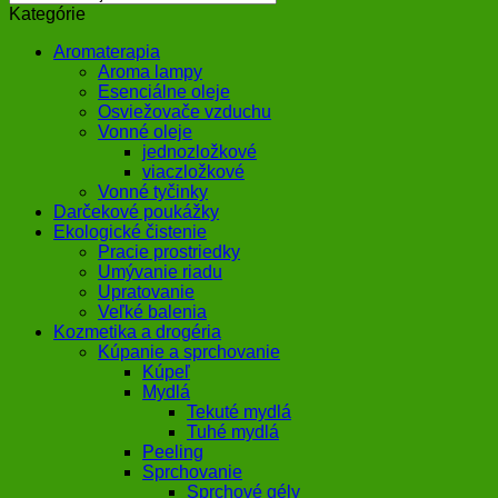
Kategórie
Aromaterapia
Aroma lampy
Esenciálne oleje
Osviežovače vzduchu
Vonné oleje
jednozložkové
viaczložkové
Vonné tyčinky
Darčekové poukážky
Ekologické čistenie
Pracie prostriedky
Umývanie riadu
Upratovanie
Veľké balenia
Kozmetika a drogéria
Kúpanie a sprchovanie
Kúpeľ
Mydlá
Tekuté mydlá
Tuhé mydlá
Peeling
Sprchovanie
Sprchové gély