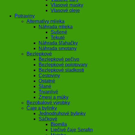
Vlasové masky
Vlasové oleje
Potraviny
Alternatívy mlieka
Náhrada mlieka
Sušené
Tekuté
Náhrada šľahačky
Náhrada smotany
Bezlepkové
Bezlepkové pečivo
Bezlepkové polotovary
Bezlepkové sladkosti
Cestoviny
Ostatné
Slané
Trvanlivé
Zmesi a múky
Bezobalové výrobky
Čaje a bylinky
Jednodruhové bylinky
Sáčkové
Biomila
Liečivé čaje Serafin