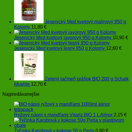
Jesenický Med kvetový malinový 950 g
Kolomy
11,80
€
Jesenický Med kvetový javorový 950 g Kolomy
10,90
€
Jesenický Med kvetový lesný 950 g Kolomy
12,60
€
Zelený jačmeň prášok BIO 200 g Schalk
Muehle
12,70
€
Najpredávanejšie
Ryžový nápoj s mandľami Vitariz BIO 1 L Alinor
2,15
€
Tyčinka Karobová v kokose 50 g Perla
0,80
€