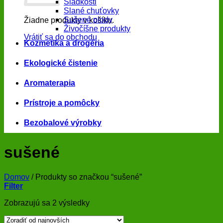
Sladkosti
Slané chuťovky
Sušené plody
Žiadne produkty v košíku.
Živočíšne produkty
Vrátiť sa do obchodu
Kozmetika a drogéria
Ekologické čistenie
Aromaterapia
Prístroje a pomôcky
Bezobalové výrobky
sušené
Domov
/
Produkty so značkou “sušené”
Filter
Zoradené
Zobrazujú sa 2 výsledky
podľa
najnovších