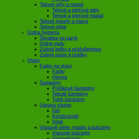
Telové gély a maslá
Telové a pleťové gély
Telové a pleťové maslá
Telové jogurty a mana
Telové oleje
Ústna hygiena
Škrabka na jazyk
Ústne vody
Zubné kefky a príslušenstvo
Zubné pasty a prášky
Vlasy
Farby na vlasy
Farby
Henna
Šampóny
Práškové šampóny
Tekuté šampóny
Tuhé šampóny
Úprava vlasov
Gél
Kondicionér
Vosk
Vlasové oleje, masky a balzamy
Vlasové balzamy
Vlasové kúry