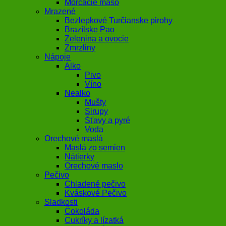
Morčacie mäso
Mrazené
Bezlepkové Turčianske pirohy
Brazílske Pao
Zelenina a ovocie
Zmrzliny
Nápoje
Alko
Pivo
Víno
Nealko
Mušty
Sirupy
Šťavy a pyré
Voda
Orechové maslá
Maslá zo semien
Nátierky
Orechové maslo
Pečivo
Chladené pečivo
Kváskové Pečivo
Sladkosti
Čokoláda
Cukríky a lízatká