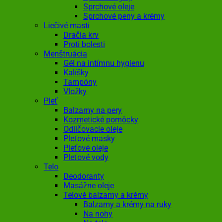
Sprchové oleje
Sprchové peny a krémy
Liečivé masti
Dračia krv
Proti bolesti
Menštruácia
Gél na intímnu hygienu
Kalíšky
Tampóny
Vložky
Pleť
Balzamy na pery
Kozmetické pomôcky
Odličovacie oleje
Pleťové masky
Pleťové oleje
Pleťové vody
Telo
Deodoranty
Masážne oleje
Telové balzamy a krémy
Balzamy a krémy na ruky
Na nohy