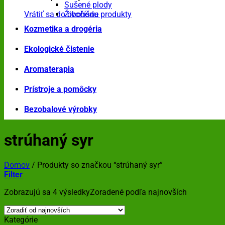
Sušené plody
Vrátiť sa do obchodu
Živočíšne produkty
Kozmetika a drogéria
Ekologické čistenie
Aromaterapia
Prístroje a pomôcky
Bezobalové výrobky
strúhaný syr
Domov
/
Produkty so značkou “strúhaný syr”
Filter
Zobrazujú sa 4 výsledky
Zoradené podľa najnovších
Kategórie