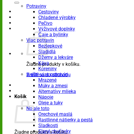
Potraviny
Cestoviny
Chladené výrobky
Pečivo
Výživové doplnky
Čaje a bylinky
Viac potravín
Bezlepkové
Sladidlá
Džemy a lekváre
Káva
Žiadne produkty v košíku.
Koreniny
A ešte viac potravín
Vrátiť sa do obchodu
Mrazené
Múky a zmesi
Alternatívy mlieka
Košík
Nápoje
Oleje a tuky
No ale toto
Orechové maslá
Rastlinné nátierky a pestá
Sladkosti
Slané chuťovky
Žiadne produkty v košíku.