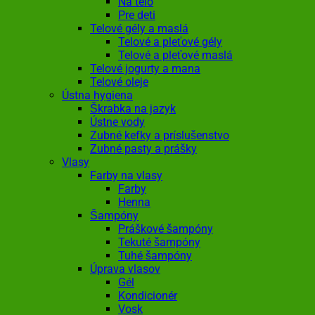
Na telo
Pre deti
Telové gély a maslá
Telové a pleťové gély
Telové a pleťové maslá
Telové jogurty a mana
Telové oleje
Ústna hygiena
Škrabka na jazyk
Ústne vody
Zubné kefky a príslušenstvo
Zubné pasty a prášky
Vlasy
Farby na vlasy
Farby
Henna
Šampóny
Práškové šampóny
Tekuté šampóny
Tuhé šampóny
Úprava vlasov
Gél
Kondicionér
Vosk