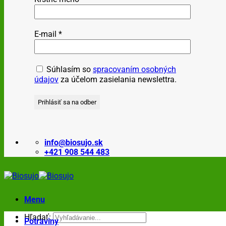
E-mail
*
Súhlasím so
spracovaním osobných
údajov
za účelom zasielania newslettra.
info@biosujo.sk
+421 908 544 483
Menu
Hľadať:
Potraviny