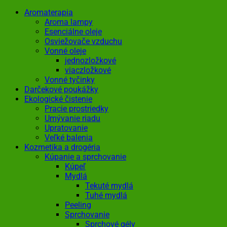
Aromaterapia
Aroma lampy
Esenciálne oleje
Osviežovače vzduchu
Vonné oleje
jednozložkové
viaczložkové
Vonné tyčinky
Darčekové poukážky
Ekologické čistenie
Pracie prostriedky
Umývanie riadu
Upratovanie
Veľké balenia
Kozmetika a drogéria
Kúpanie a sprchovanie
Kúpeľ
Mydlá
Tekuté mydlá
Tuhé mydlá
Peeling
Sprchovanie
Sprchové gély