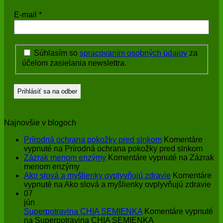
E-mail
*
Súhlasím so
spracovaním osobných údajov
za
účelom zasielania newslettra.
Najnovšie v blogoch
Prírodná ochrana pokožky pred slnkom
Komentáre
vypnuté
na Prírodná ochrana pokožky pred slnkom
Zázrak menom enzýmy
Komentáre vypnuté
na Zázrak
menom enzýmy
Ako slová a myšlienky ovplyvňujú zdravie
Komentáre
vypnuté
na Ako slová a myšlienky ovplyvňujú zdravie
07
jún
Superpotravina CHIA SEMIENKA
Komentáre vypnuté
na Superpotravina CHIA SEMIENKA