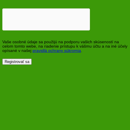
Vaše osobné údaje sa použijú na podporu vašich skúseností na
celom tomto webe, na riadenie prístupu k vášmu účtu a na iné účely
opísané v našej
pravidlá ochrany súkromia
.
Registrovať sa