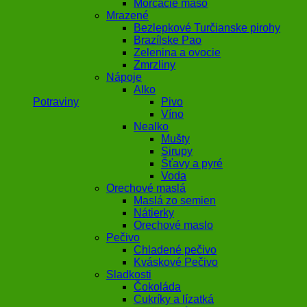
Morčacie mäso
Mrazené
Bezlepkové Turčianske pirohy
Brazílske Pao
Zelenina a ovocie
Zmrzliny
Nápoje
Alko
Potraviny
Pivo
Víno
Nealko
Mušty
Sirupy
Šťavy a pyré
Voda
Orechové maslá
Maslá zo semien
Nátierky
Orechové maslo
Pečivo
Chladené pečivo
Kváskové Pečivo
Sladkosti
Čokoláda
Cukríky a lízatká