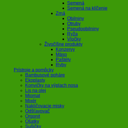
Semená
Semená na klíčenie
Zrná
Obilniny
Otruby
Pseudoobilniny
Ryža
Vločky
Živočíšne produkty
Konzervy
Mäso
Paštéty
Ryby
Prístroje a pomôcky
Bambusové poháre
Ekoplasty
Konvičky na výplach nosa
Lis na olej
Miomat
Mixér
Nakličovacie misky
Odšťavovač
Orgonit
Ošatky
Sušičky