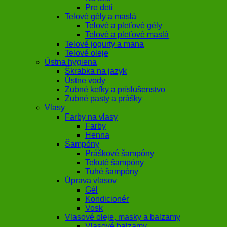
Pre deti
Telové gély a maslá
Telové a pleťové gély
Telové a pleťové maslá
Telové jogurty a mana
Telové oleje
Ústna hygiena
Škrabka na jazyk
Ústne vody
Zubné kefky a príslušenstvo
Zubné pasty a prášky
Vlasy
Farby na vlasy
Farby
Henna
Šampóny
Práškové šampóny
Tekuté šampóny
Tuhé šampóny
Úprava vlasov
Gél
Kondicionér
Vosk
Vlasové oleje, masky a balzamy
Vlasové balzamy