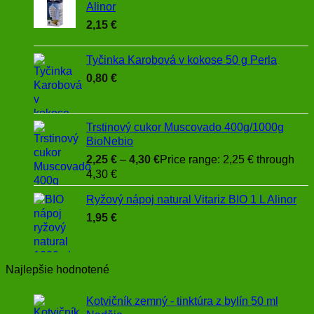
Alinor
2,15
€
Tyčinka Karobová v kokose 50 g Perla
0,80
€
Trstinový cukor Muscovado 400g/1000g
BioNebio
2,25
€
–
4,30
€
Price range: 2,25 € through
4,30 €
Ryžový nápoj natural Vitariz BIO 1 L Alinor
1,95
€
Najlepšie hodnotené
Kotvičník zemný - tinktúra z bylín 50 ml