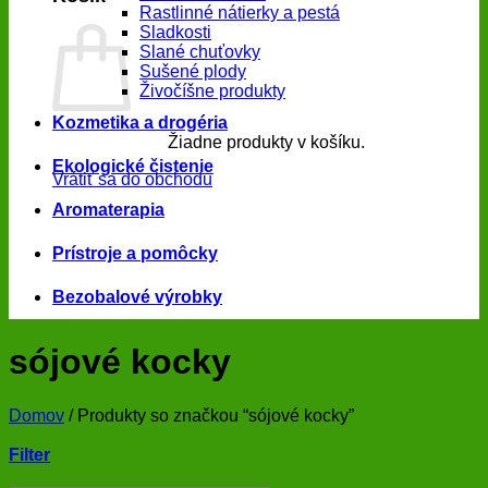
Rastlinné nátierky a pestá
Sladkosti
Slané chuťovky
Sušené plody
Živočíšne produkty
Kozmetika a drogéria
Žiadne produkty v košíku.
Ekologické čistenie
Vrátiť sa do obchodu
Aromaterapia
Prístroje a pomôcky
Bezobalové výrobky
sójové kocky
Domov
/
Produkty so značkou “sójové kocky”
Filter