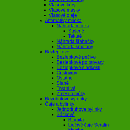
Vlasové kúry
Vlasové masky
Vlasové oleje
Alternatívy mlieka
Náhrada mlieka
Sušené
Tekuté
Náhrada šľahačky
Náhrada smotany
Bezlepkové
Bezlepkové pečivo
Bezlepkové polotovary
Bezlepkové sladkosti
Cestoviny
Ostatné
Slané
Trvanlivé
Zmesi a múky
Bezobalové výrobky
Čaje a bylinky
Jednodruhové bylinky
Sáčkové
Biomila
Liečivé čaje Serafin