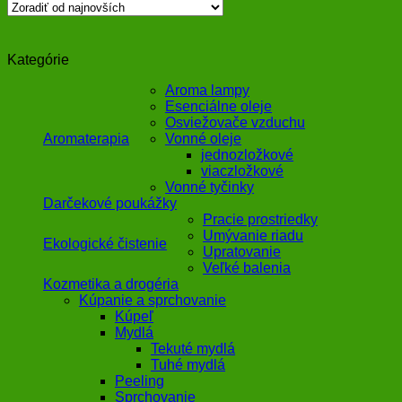
Kategórie
Aroma lampy
Esenciálne oleje
Osviežovače vzduchu
Aromaterapia
Vonné oleje
jednozložkové
viaczložkové
Vonné tyčinky
Darčekové poukážky
Pracie prostriedky
Umývanie riadu
Ekologické čistenie
Upratovanie
Veľké balenia
Kozmetika a drogéria
Kúpanie a sprchovanie
Kúpeľ
Mydlá
Tekuté mydlá
Tuhé mydlá
Peeling
Sprchovanie