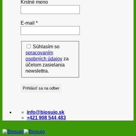
Krstné meno
E-mail
*
Súhlasím so
spracovaním
osobných údajov
za
účelom zasielania
newslettra.
info@biosujo.sk
+421 908 544 483