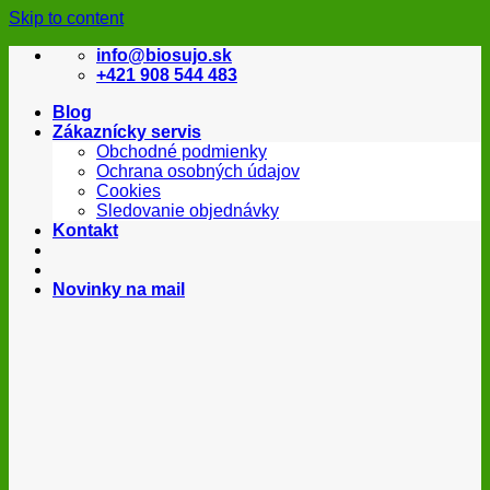
Skip to content
info@biosujo.sk
+421 908 544 483
Blog
Zákaznícky servis
Obchodné podmienky
Ochrana osobných údajov
Cookies
Sledovanie objednávky
Kontakt
Novinky na mail