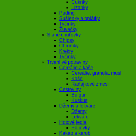
Cukríky
Lízanky
Puding
Sušienky a oplátky
Tyčinky
Žuvačky
Slané chuťovky
Chipsy
Chrumky
Krekry
Tyčinky
Trvanlivé potraviny
Cereálie a kaše
Cereálie, granola, musli
Kaše
Raňajkové zmesi
Cestoviny
Bulgur
Kuskus
Džemy a lekváre
Džemy
Lekváre
Hotové jedlá
Polievky
Kakao a karob