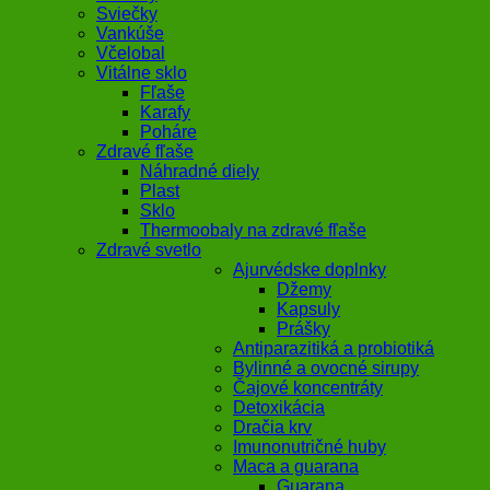
Sviečky
Vankúše
Včelobal
Vitálne sklo
Fľaše
Karafy
Poháre
Zdravé fľaše
Náhradné diely
Plast
Sklo
Thermoobaly na zdravé fľaše
Zdravé svetlo
Ajurvédske doplnky
Džemy
Kapsuly
Prášky
Antiparazitiká a probiotiká
Bylinné a ovocné sirupy
Čajové koncentráty
Detoxikácia
Dračia krv
Imunonutričné huby
Maca a guarana
Guarana