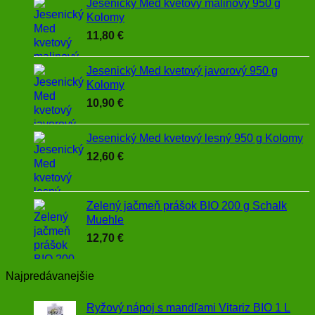
Jesenický Med kvetový malinový 950 g
Kolomy
11,80
€
Jesenický Med kvetový javorový 950 g
Kolomy
10,90
€
Jesenický Med kvetový lesný 950 g Kolomy
12,60
€
Zelený jačmeň prášok BIO 200 g Schalk
Muehle
12,70
€
Najpredávanejšie
Ryžový nápoj s mandľami Vitariz BIO 1 L