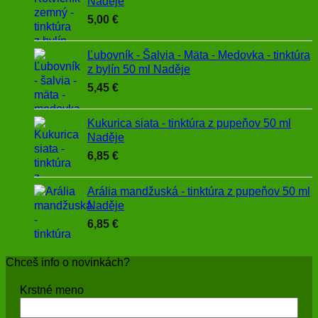
Naděje
5,00
€
Ľubovník - Šalvia - Mäta - Medovka - tinktúra
z bylín 50 ml Naděje
5,45
€
Kukurica siata - tinktúra z pupeňov 50 ml
Naděje
6,85
€
Arália mandžuská - tinktúra z pupeňov 50 ml
Naděje
6,85
€
Chceš info o novinkách?
Krstné meno