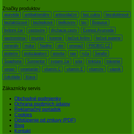
Značky produktov
ajurvéda
antibakteriálny
antioxidačný
bez cukru
bezgluténové
bezlaktózové
bezlepkové
bielkoviny
bio
Biopurus
bylinný čaj
cestoviny
dýchacie cesty
Everest Ayurveda
gastronómia
imunita
korenie
liečivé byliny
liečivé pupene
minerály
múka
Naděje
olej
omega3
PROBIO CZ
proteíny
protizápalový
provita
raw
ryža
Serafin
Soaphoria
Sonnentor
sypaný čaj
sója
tinktúra
trávenie
vegan
vegetarián
vitamín C
vitamín E
vitamíny
vápnik
čokoláda
šťava
Zákaznícky servis
Obchodné podmienky
Ochrana osobných údajov
Reklamačný poriadok
Cookies
Odstúpenie od zmluvy (PDF)
Blog
Kontakt