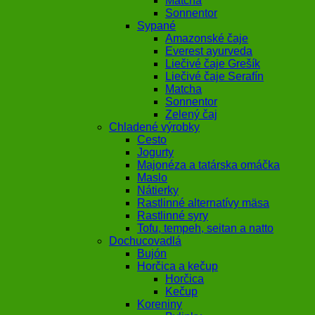
Matcha
Sonnentor
Sypané
Amazonské čaje
Everest ayurveda
Liečivé čaje Grešík
Liečivé čaje Serafín
Matcha
Sonnentor
Zelený čaj
Chladené výrobky
Cesto
Jogurty
Majonéza a tatárska omáčka
Maslo
Nátierky
Rastlinné alternatívy mäsa
Rastlinné syry
Tofu, tempeh, seitan a natto
Dochucovadlá
Bujón
Horčica a kečup
Horčica
Kečup
Koreniny