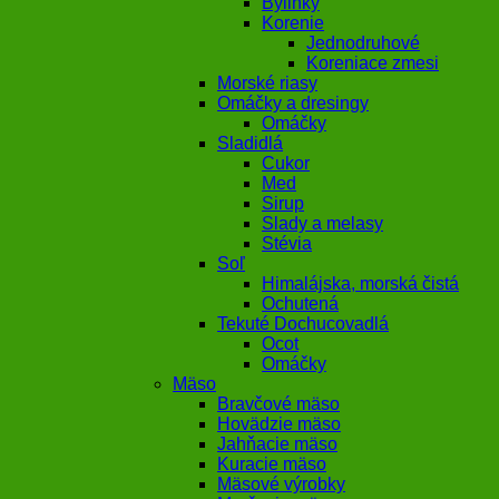
Bylinky
Korenie
Jednodruhové
Koreniace zmesi
Morské riasy
Omáčky a dresingy
Omáčky
Sladidlá
Cukor
Med
Sirup
Slady a melasy
Stévia
Soľ
Himalájska, morská čistá
Ochutená
Tekuté Dochucovadlá
Ocot
Omáčky
Mäso
Bravčové mäso
Hovädzie mäso
Jahňacie mäso
Kuracie mäso
Mäsové výrobky