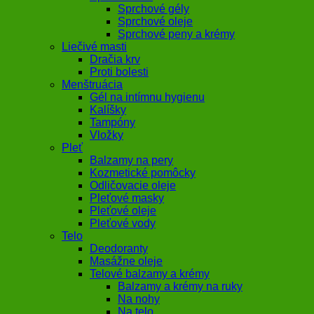
Sprchové gély
Sprchové oleje
Sprchové peny a krémy
Liečivé masti
Dračia krv
Proti bolesti
Menštruácia
Gél na intímnu hygienu
Kalíšky
Tampóny
Vložky
Pleť
Balzamy na pery
Kozmetické pomôcky
Odličovacie oleje
Pleťové masky
Pleťové oleje
Pleťové vody
Telo
Deodoranty
Masážne oleje
Telové balzamy a krémy
Balzamy a krémy na ruky
Na nohy
Na telo