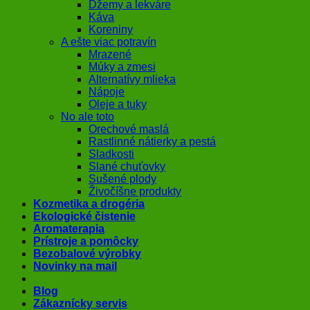
Džemy a lekváre
Káva
Koreniny
A ešte viac potravín
Mrazené
Múky a zmesi
Alternatívy mlieka
Nápoje
Oleje a tuky
No ale toto
Orechové maslá
Rastlinné nátierky a pestá
Sladkosti
Slané chuťovky
Sušené plody
Živočíšne produkty
Kozmetika a drogéria
Ekologické čistenie
Aromaterapia
Prístroje a pomôcky
Bezobalové výrobky
Novinky na mail
Blog
Zákaznícky servis