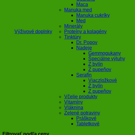
Maca
Manuka med
Manuka cukríky
Med
Minerály
Výživové doplnky
Proteíny a kolagény
Tinktúry
Dr. Popov
Nadeje
Gemmogukany
Špeciálne výluhy
Z bylín
Z pupeňov
Serafín
Viaczložkové
Z bylín
Z pupeňov
Včelie produkty
Vitamíny
Vláknina
Zelené potraviny
Práškové
Tabletkové
Filtrovať podľa ceny