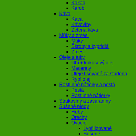
Kakao
Karob
Káva
Káva
Kávoviny
Zelená káva
Múky a zmesi
Múky
Škroby a kypridlá
Zmesi
Oleje a tuky
Ghí + kokosový olej
Maceráty
Oleje lisované za studena
Rybí olej
Rastlinné nátierky a pestá
Pestá
Rastlinné nátierky
Strukoviny a zaváraniny
Sušené plody
Huby
Orechy
Ovocie
Lyofilizované
Sušené