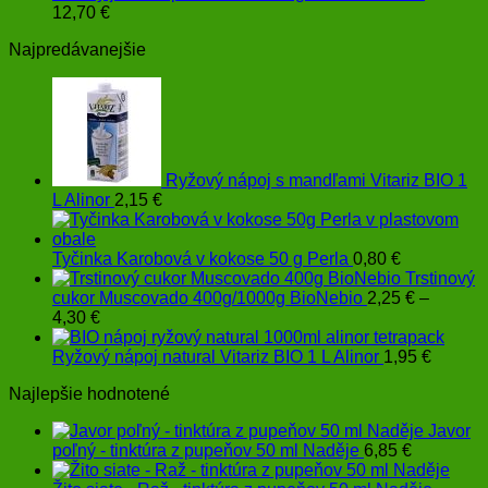
12,70
€
Najpredávanejšie
Ryžový nápoj s mandľami Vitariz BIO 1
L Alinor
2,15
€
Tyčinka Karobová v kokose 50 g Perla
0,80
€
Trstinový
cukor Muscovado 400g/1000g BioNebio
2,25
€
–
Price
4,30
€
range:
2,25 €
Ryžový nápoj natural Vitariz BIO 1 L Alinor
1,95
€
through
Najlepšie hodnotené
4,30 €
Javor
poľný - tinktúra z pupeňov 50 ml Naděje
6,85
€