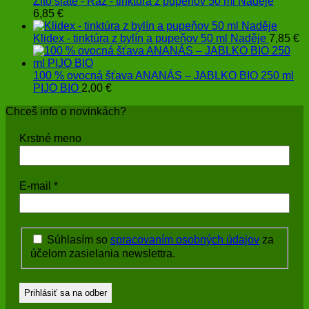
Žito siate - Raž - tinktúra z pupeňov 50 ml Naděje
6,85
€
Klidex - tinktúra z bylín a pupeňov 50 ml Naděje
7,85
€
100 % ovocná šťava ANANÁS – JABLKO BIO 250 ml
PIJO BIO
2,00
€
Chceš info o novinkách?
Krstné meno
E-mail
*
Súhlasím so
spracovaním osobných údajov
za
účelom zasielania newslettra.