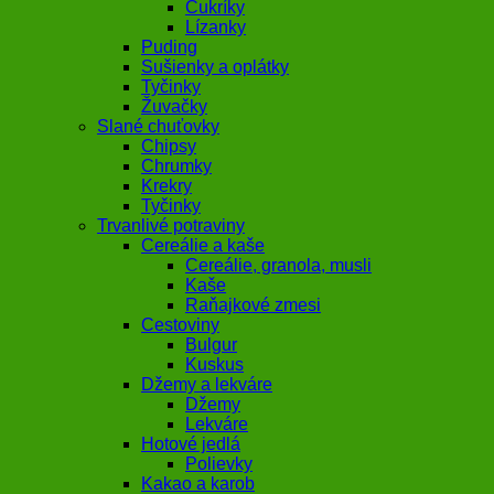
Cukríky
Lízanky
Puding
Sušienky a oplátky
Tyčinky
Žuvačky
Slané chuťovky
Chipsy
Chrumky
Krekry
Tyčinky
Trvanlivé potraviny
Cereálie a kaše
Cereálie, granola, musli
Kaše
Raňajkové zmesi
Cestoviny
Bulgur
Kuskus
Džemy a lekváre
Džemy
Lekváre
Hotové jedlá
Polievky
Kakao a karob