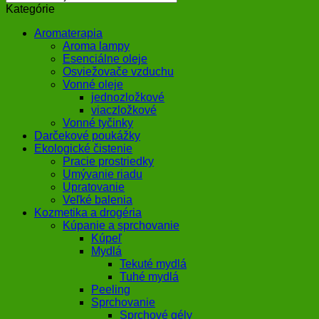
Kategórie
Aromaterapia
Aroma lampy
Esenciálne oleje
Osviežovače vzduchu
Vonné oleje
jednozložkové
viaczložkové
Vonné tyčinky
Darčekové poukážky
Ekologické čistenie
Pracie prostriedky
Umývanie riadu
Upratovanie
Veľké balenia
Kozmetika a drogéria
Kúpanie a sprchovanie
Kúpeľ
Mydlá
Tekuté mydlá
Tuhé mydlá
Peeling
Sprchovanie
Sprchové gély