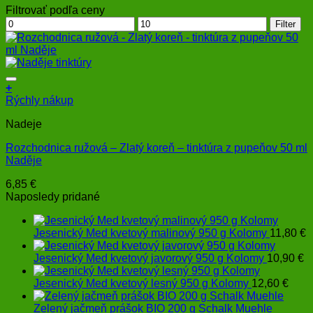
Filtrovať podľa ceny
Minimálna
Maximálna
Filter
cena
cena
+
Rýchly nákup
Nadeje
Rozchodnica ružová – Zlatý koreň – tinktúra z pupeňov 50 ml
Naděje
6,85
€
Naposledy pridané
Jesenický Med kvetový malinový 950 g Kolomy
11,80
€
Jesenický Med kvetový javorový 950 g Kolomy
10,90
€
Jesenický Med kvetový lesný 950 g Kolomy
12,60
€
Zelený jačmeň prášok BIO 200 g Schalk Muehle