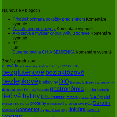
Najnovšie v blogoch
Prírodná ochrana pokožky pred slnkom
Komentáre
na
vypnuté
Prírodná
na
Zázrak menom enzýmy
Komentáre vypnuté
ochrana
Zázrak
Ako slová a myšlienky ovplyvňujú zdravie
Komentáre
pokožky
na
menom
vypnuté
pred
Ako
enzýmy
07
slnkom
slová
jún
a
na
Superpotravina CHIA SEMIENKA
Komentáre vypnuté
myšlienky
Su
Značky produktov
ovplyvňujú
CH
bez cukru
ajurvéda
zdravie
SE
antioxidačný
antibakteriálny
bezgluténové
bezlaktózové
bio
bezlepkové
bielkoviny
bylinný čaj
cestoviny
Biopurus
gastronómia
imunita
korenie
dýchacie cesty
Everest Ayurveda
liečivé byliny
Naděje
olej
liečivé pupene
minerály
múka
Serafin
proteíny
raw
provita
ryža
omega3
PROBIO CZ
protizápalový
tinktúra
Sonnentor
sypaný čaj
trávenie
sója
Soaphoria
vegan