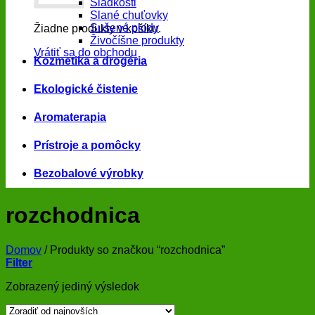
Sladkosti
Slané chuťovky
Sušené plody
Žiadne produkty v košíku.
Živočíšne produkty
Vrátiť sa do obchodu
Kozmetika a drogéria
Ekologické čistenie
Aromaterapia
Prístroje a pomôcky
Bezobalové výrobky
rozchodnica
Domov
/
Produkty so značkou “rozchodnica”
Filter
Zobrazený jediný výsledok