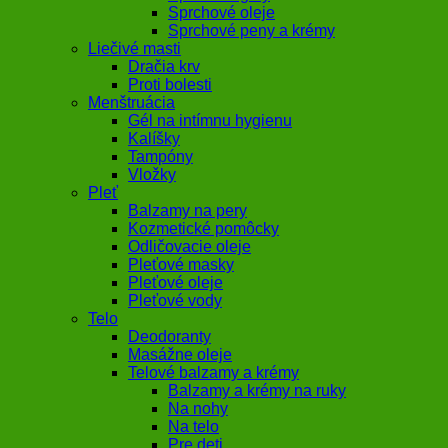
Sprchové oleje
Sprchové peny a krémy
Liečivé masti
Dračia krv
Proti bolesti
Menštruácia
Gél na intímnu hygienu
Kalíšky
Tampóny
Vložky
Pleť
Balzamy na pery
Kozmetické pomôcky
Odličovacie oleje
Pleťové masky
Pleťové oleje
Pleťové vody
Telo
Deodoranty
Masážne oleje
Telové balzamy a krémy
Balzamy a krémy na ruky
Na nohy
Na telo
Pre deti