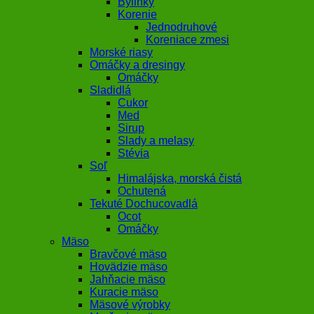
Bylinky
Korenie
Jednodruhové
Koreniace zmesi
Morské riasy
Omáčky a dresingy
Omáčky
Sladidlá
Cukor
Med
Sirup
Slady a melasy
Stévia
Soľ
Himalájska, morská čistá
Ochutená
Tekuté Dochucovadlá
Ocot
Omáčky
Mäso
Bravčové mäso
Hovädzie mäso
Jahňacie mäso
Kuracie mäso
Mäsové výrobky