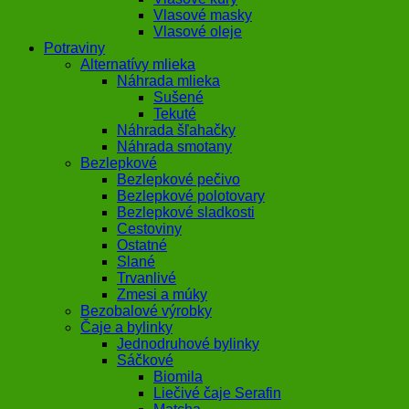
Vlasové masky
Vlasové oleje
Potraviny
Alternatívy mlieka
Náhrada mlieka
Sušené
Tekuté
Náhrada šľahačky
Náhrada smotany
Bezlepkové
Bezlepkové pečivo
Bezlepkové polotovary
Bezlepkové sladkosti
Cestoviny
Ostatné
Slané
Trvanlivé
Zmesi a múky
Bezobalové výrobky
Čaje a bylinky
Jednodruhové bylinky
Sáčkové
Biomila
Liečivé čaje Serafin