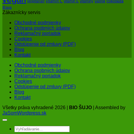
čokoláda
vitamín C
vegetarián
vitamín E
vitamíny
vápnik
šťava
Zákaznícky servis
Obchodné podmienky
Ochrana osobných údajov
Reklamačný poriadok
Cookies
Odstúpenie od zmluvy (PDF)
Blog
Kontakt
Obchodné podmienky
Ochrana osobných údajov
Reklamačný poriadok
Cookies
Odstúpenie od zmluvy (PDF)
Blog
Kontakt
Všetky práva vyhradené 2026 |
BIO ŠUJO
| Assembled by
JaSomWordpress.sk
Hľadať: