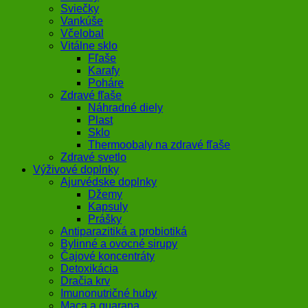
Sviečky
Vankúše
Včelobal
Vitálne sklo
Fľaše
Karafy
Poháre
Zdravé fľaše
Náhradné diely
Plast
Sklo
Thermoobaly na zdravé fľaše
Zdravé svetlo
Výživové doplnky
Ajurvédske doplnky
Džemy
Kapsuly
Prášky
Antiparazitiká a probiotiká
Bylinné a ovocné sirupy
Čajové koncentráty
Detoxikácia
Dračia krv
Imunonutričné huby
Maca a guarana