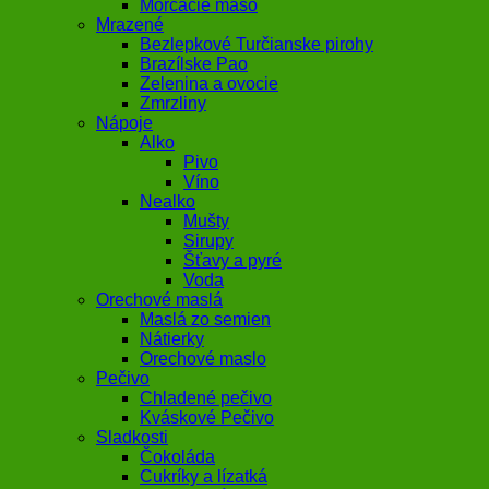
Morčacie mäso
Mrazené
Bezlepkové Turčianske pirohy
Brazílske Pao
Zelenina a ovocie
Zmrzliny
Nápoje
Alko
Pivo
Víno
Nealko
Mušty
Sirupy
Šťavy a pyré
Voda
Orechové maslá
Maslá zo semien
Nátierky
Orechové maslo
Pečivo
Chladené pečivo
Kváskové Pečivo
Sladkosti
Čokoláda
Cukríky a lízatká