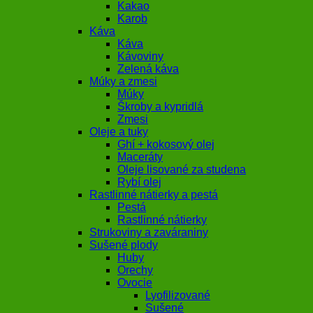
Kakao
Karob
Káva
Káva
Kávoviny
Zelená káva
Múky a zmesi
Múky
Škroby a kypridlá
Zmesi
Oleje a tuky
Ghí + kokosový olej
Maceráty
Oleje lisované za studena
Rybí olej
Rastlinné nátierky a pestá
Pestá
Rastlinné nátierky
Strukoviny a zaváraniny
Sušené plody
Huby
Orechy
Ovocie
Lyofilizované
Sušené