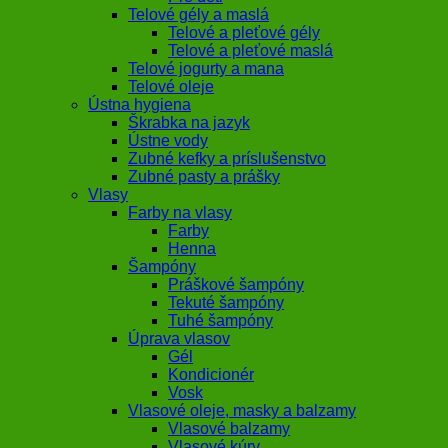
Telové gély a maslá
Telové a pleťové gély
Telové a pleťové maslá
Telové jogurty a mana
Telové oleje
Ústna hygiena
Škrabka na jazyk
Ústne vody
Zubné kefky a príslušenstvo
Zubné pasty a prášky
Vlasy
Farby na vlasy
Farby
Henna
Šampóny
Práškové šampóny
Tekuté šampóny
Tuhé šampóny
Úprava vlasov
Gél
Kondicionér
Vosk
Vlasové oleje, masky a balzamy
Vlasové balzamy
Vlasové kúry