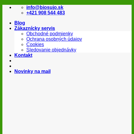
Skip
info@biosujo.sk
to
+421 908 544 483
content
Blog
Zákaznícky servis
Obchodné podmienky
Ochrana osobných údajov
Cookies
Sledovanie objednávky
Kontakt
Novinky na mail