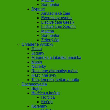
Matcha
Sonnentor
Sypané
Amazonské čaje
Everest ayurveda
Liečivé čaje Grešík
Liečivé čaje Serafín
Matcha
Sonnentor
Zelený čaj
Chladené výrobky
Cesto
Jogurty
Majonéza a tatárska omáčka
Maslo
Nátierky
Rastlinné alternatívy mäsa
Rastlinné syry
Tofu, tempeh, seitan a natto
Dochucovadlá
Bujón
Horčica a kečup
Horčica
Kečup
Koreniny