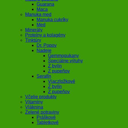
Guarana
Maca
Manuka med
Manuka cukríky
Med
Minerály
Proteíny a kolagény
Tinktúry
Dr. Popov
Nadeje
Gemmogukany
Špeciálne výluhy
Z bylín
Z pupeňov
Serafín
Viaczložkové
Z bylín
Z pupeňov
Včelie produkty
Vitamíny
Vláknina
Zelené potraviny
Práškové
Tabletkové