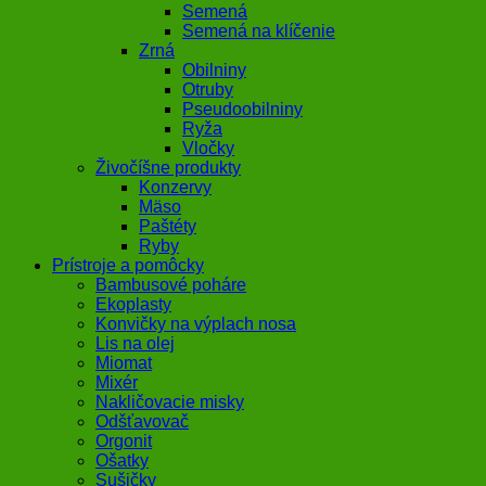
Semená
Semená na klíčenie
Zrná
Obilniny
Otruby
Pseudoobilniny
Ryža
Vločky
Živočíšne produkty
Konzervy
Mäso
Paštéty
Ryby
Prístroje a pomôcky
Bambusové poháre
Ekoplasty
Konvičky na výplach nosa
Lis na olej
Miomat
Mixér
Nakličovacie misky
Odšťavovač
Orgonit
Ošatky
Sušičky