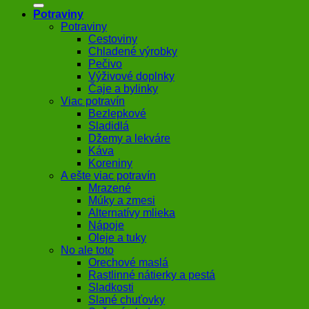
Potraviny
Potraviny
Cestoviny
Chladené výrobky
Pečivo
Výživové doplnky
Čaje a bylinky
Viac potravín
Bezlepkové
Sladidlá
Džemy a lekváre
Káva
Koreniny
A ešte viac potravín
Mrazené
Múky a zmesi
Alternatívy mlieka
Nápoje
Oleje a tuky
No ale toto
Orechové maslá
Rastlinné nátierky a pestá
Sladkosti
Slané chuťovky