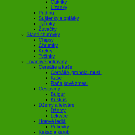
Cukríky
Lízanky
Puding
Sušienky a oplátky
Tyčinky
Žuvačky
Slané chuťovky
Chipsy
Chrumky
Krekry
Tyčinky
Trvanlivé potraviny
Cereálie a kaše
Cereálie, granola, musli
Kaše
Raňajkové zmesi
Cestoviny
Bulgur
Kuskus
Džemy a lekváre
Džemy
Lekváre
Hotové jedlá
Polievky
Kakao a karob