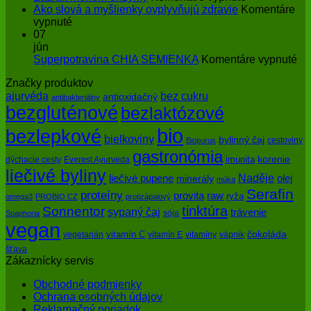
ochrana
Zázrak
Ako slová a myšlienky ovplyvňujú zdravie
Komentáre
pokožky
na
menom
vypnuté
pred
Ako
enzýmy
07
slnkom
slová
jún
a
na
Superpotravina CHIA SEMIENKA
Komentáre vypnuté
myšlienky
Su
Značky produktov
ovplyvňujú
CH
bez cukru
ajurvéda
zdravie
SE
antioxidačný
antibakteriálny
bezgluténové
bezlaktózové
bio
bezlepkové
bielkoviny
bylinný čaj
cestoviny
Biopurus
gastronómia
imunita
korenie
dýchacie cesty
Everest Ayurveda
liečivé byliny
Naděje
olej
liečivé pupene
minerály
múka
Serafin
proteíny
raw
provita
ryža
omega3
PROBIO CZ
protizápalový
tinktúra
Sonnentor
sypaný čaj
trávenie
sója
Soaphoria
vegan
čokoláda
vitamín C
vegetarián
vitamín E
vitamíny
vápnik
šťava
Zákaznícky servis
Obchodné podmienky
Ochrana osobných údajov
Reklamačný poriadok