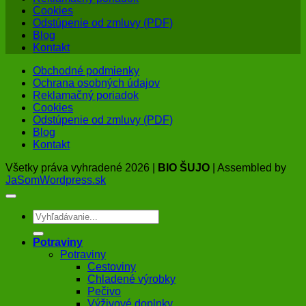
Cookies
Odstúpenie od zmluvy (PDF)
Blog
Kontakt
Obchodné podmienky
Ochrana osobných údajov
Reklamačný poriadok
Cookies
Odstúpenie od zmluvy (PDF)
Blog
Kontakt
Všetky práva vyhradené 2026 |
BIO ŠUJO
| Assembled by
JaSomWordpress.sk
Hľadať:
Potraviny
Potraviny
Cestoviny
Chladené výrobky
Pečivo
Výživové doplnky