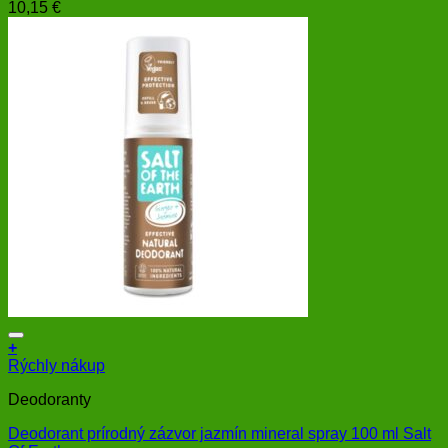
10,15
€
+
Rýchly nákup
Deodoranty
Deodorant prírodný zázvor jazmín mineral spray 100 ml Salt