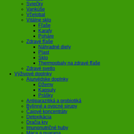
Sviečky
Vankúše
Včelobal
Vitálne sklo
Fľaše
Karafy
Poháre
Zdravé fľaše
Náhradné diely
Plast
Sklo
Thermoobaly na zdravé fľaše
Zdravé svetlo
Výživové doplnky
Ajurvédske doplnky
Džemy
Kapsuly
Prášky
Antiparazitiká a probiotiká
Bylinné a ovocné sirupy
Čajové koncentráty
Detoxikácia
Dračia krv
Imunonutričné huby
Maca a guarana