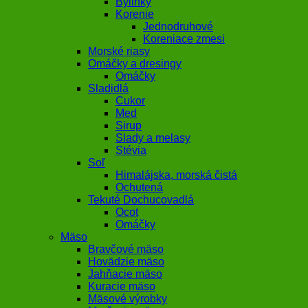
Bylinky
Korenie
Jednodruhové
Koreniace zmesi
Morské riasy
Omáčky a dresingy
Omáčky
Sladidlá
Cukor
Med
Sirup
Slady a melasy
Stévia
Soľ
Himalájska, morská čistá
Ochutená
Tekuté Dochucovadlá
Ocot
Omáčky
Mäso
Bravčové mäso
Hovädzie mäso
Jahňacie mäso
Kuracie mäso
Mäsové výrobky