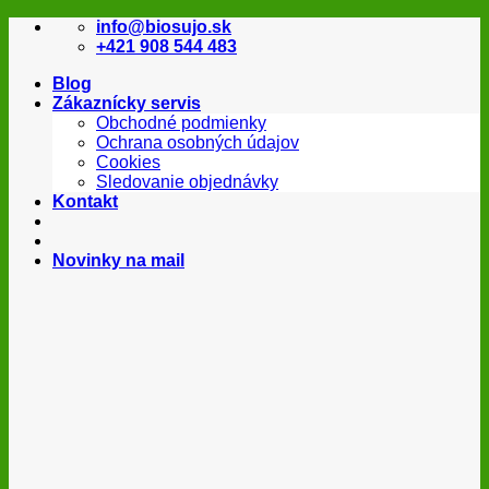
Skip
info@biosujo.sk
to
+421 908 544 483
content
Blog
Zákaznícky servis
Obchodné podmienky
Ochrana osobných údajov
Cookies
Sledovanie objednávky
Kontakt
Novinky na mail