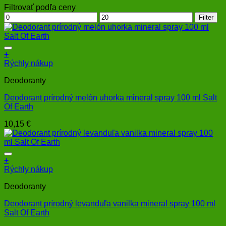
Filtrovať podľa ceny
Minimálna
Maximálna
Filter
cena
cena
+
Rýchly nákup
Deodoranty
Deodorant prírodný melón uhorka mineral spray 100 ml Salt
Of Earth
10,15
€
+
Rýchly nákup
Deodoranty
Deodorant prírodný levanduľa vanilka mineral spray 100 ml
Salt Of Earth