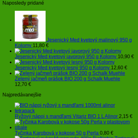
Naposledy pridané
Jesenický Med kvetový malinový 950 g
Kolomy
11,80
€
Jesenický Med kvetový javorový 950 g Kolomy
10,90
€
Jesenický Med kvetový lesný 950 g Kolomy
12,60
€
Zelený jačmeň prášok BIO 200 g Schalk Muehle
12,70
€
Najpredávanejšie
Ryžový nápoj s mandľami Vitariz BIO 1 L Alinor
2,15
€
Tyčinka Karobová v kokose 50 g Perla
0,80
€