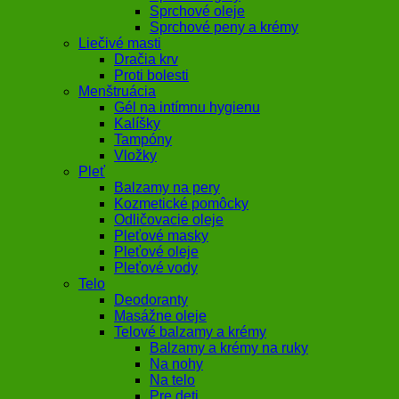
Sprchové oleje
Sprchové peny a krémy
Liečivé masti
Dračia krv
Proti bolesti
Menštruácia
Gél na intímnu hygienu
Kalíšky
Tampóny
Vložky
Pleť
Balzamy na pery
Kozmetické pomôcky
Odličovacie oleje
Pleťové masky
Pleťové oleje
Pleťové vody
Telo
Deodoranty
Masážne oleje
Telové balzamy a krémy
Balzamy a krémy na ruky
Na nohy
Na telo
Pre deti