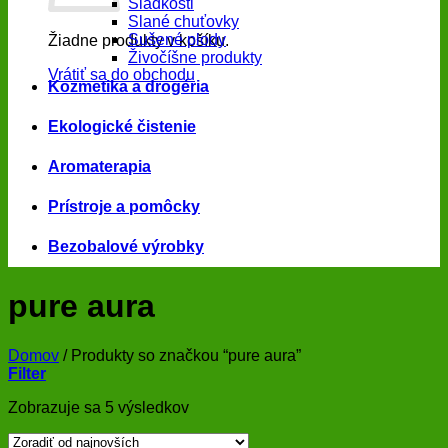
Sladkosti
Slané chuťovky
Sušené plody
Žiadne produkty v košíku.
Živočíšne produkty
Vrátiť sa do obchodu
Kozmetika a drogéria
Ekologické čistenie
Aromaterapia
Prístroje a pomôcky
Bezobalové výrobky
pure aura
Domov
/
Produkty so značkou “pure aura”
Filter
Zoradené
Zobrazuje sa 5 výsledkov
podľa
najnovších