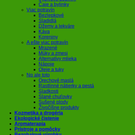
Čaje a bylinky
Viac potravín
Bezlepkové
Sladidlá
Džemy a lekváre
Káva
Koreniny
A ešte viac potravín
Mrazené
Múky a zmesi
Alternatívy mlieka
Nápoje
Oleje a tuky
No ale toto
Orechové maslá
Rastlinné nátierky a pestá
Sladkosti
Slané chuťovky
Sušené plody
Živočíšne produkty
Kozmetika a drogéria
Ekologické čistenie
Aromaterapia
Prístroje a pomôcky
Bezobalové výrobky