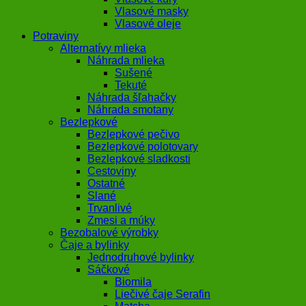
Vlasové masky
Vlasové oleje
Potraviny
Alternatívy mlieka
Náhrada mlieka
Sušené
Tekuté
Náhrada šľahačky
Náhrada smotany
Bezlepkové
Bezlepkové pečivo
Bezlepkové polotovary
Bezlepkové sladkosti
Cestoviny
Ostatné
Slané
Trvanlivé
Zmesi a múky
Bezobalové výrobky
Čaje a bylinky
Jednodruhové bylinky
Sáčkové
Biomila
Liečivé čaje Serafin