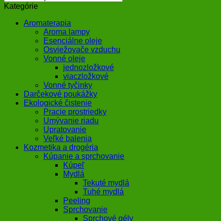
Kategórie
Aromaterapia
Aroma lampy
Esenciálne oleje
Osviežovače vzduchu
Vonné oleje
jednozložkové
viaczložkové
Vonné tyčinky
Darčekové poukážky
Ekologické čistenie
Pracie prostriedky
Umývanie riadu
Upratovanie
Veľké balenia
Kozmetika a drogéria
Kúpanie a sprchovanie
Kúpeľ
Mydlá
Tekuté mydlá
Tuhé mydlá
Peeling
Sprchovanie
Sprchové gély