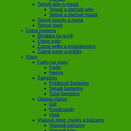
Telové gély a maslá
Telové a pleťové gély
Telové a pleťové maslá
Telové jogurty a mana
Telové oleje
Ústna hygiena
Škrabka na jazyk
Ústne vody
Zubné kefky a príslušenstvo
Zubné pasty a prášky
Vlasy
Farby na vlasy
Farby
Henna
Šampóny
Práškové šampóny
Tekuté šampóny
Tuhé šampóny
Úprava vlasov
Gél
Kondicionér
Vosk
Vlasové oleje, masky a balzamy
Vlasové balzamy
Vlasové kúry