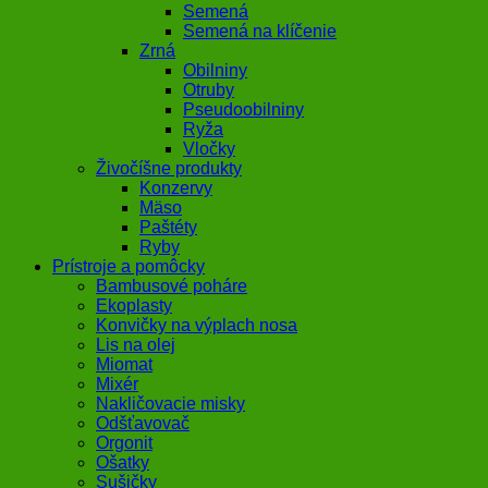
Semená
Semená na klíčenie
Zrná
Obilniny
Otruby
Pseudoobilniny
Ryža
Vločky
Živočíšne produkty
Konzervy
Mäso
Paštéty
Ryby
Prístroje a pomôcky
Bambusové poháre
Ekoplasty
Konvičky na výplach nosa
Lis na olej
Miomat
Mixér
Nakličovacie misky
Odšťavovač
Orgonit
Ošatky
Sušičky