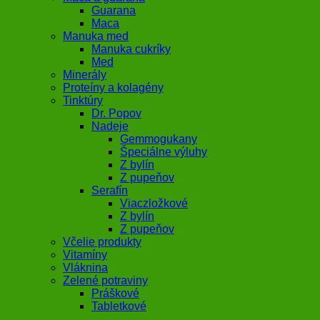
Guarana
Maca
Manuka med
Manuka cukríky
Med
Minerály
Proteíny a kolagény
Tinktúry
Dr. Popov
Nadeje
Gemmogukany
Špeciálne výluhy
Z bylín
Z pupeňov
Serafín
Viaczložkové
Z bylín
Z pupeňov
Včelie produkty
Vitamíny
Vláknina
Zelené potraviny
Práškové
Tabletkové