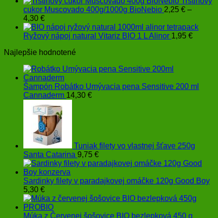
Trstinový
cukor Muscovado 400g/1000g BioNebio
2,25
€
–
Price
4,30
€
range:
2,25 €
Ryžový nápoj natural Vitariz BIO 1 L Alinor
1,95
€
through
Najlepšie hodnotené
4,30 €
Šampón Robátko Umývacia pena Sensitive 200 ml
Cannaderm
14,30
€
Tuniak filety vo vlastnej šťave 250g
Santa Catarina
9,75
€
Sardinky filety v paradajkovej omáčke 120g Good Boy
5,30
€
Múka z Červenej šošovice BIO bezlepková 450 g