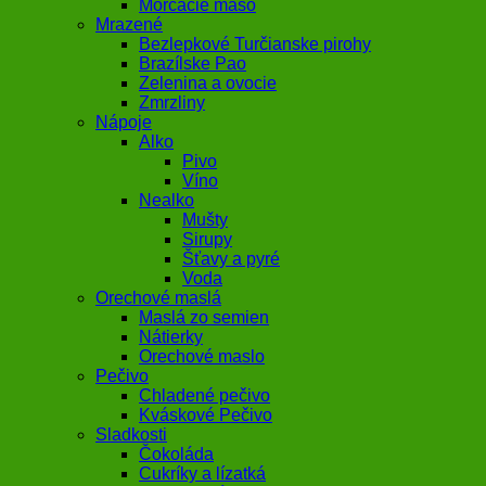
Morčacie mäso
Mrazené
Bezlepkové Turčianske pirohy
Brazílske Pao
Zelenina a ovocie
Zmrzliny
Nápoje
Alko
Pivo
Víno
Nealko
Mušty
Sirupy
Šťavy a pyré
Voda
Orechové maslá
Maslá zo semien
Nátierky
Orechové maslo
Pečivo
Chladené pečivo
Kváskové Pečivo
Sladkosti
Čokoláda
Cukríky a lízatká