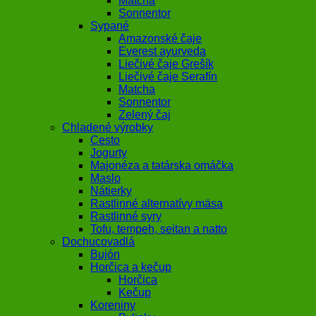
Matcha
Sonnentor
Sypané
Amazonské čaje
Everest ayurveda
Liečivé čaje Grešík
Liečivé čaje Serafín
Matcha
Sonnentor
Zelený čaj
Chladené výrobky
Cesto
Jogurty
Majonéza a tatárska omáčka
Maslo
Nátierky
Rastlinné alternatívy mäsa
Rastlinné syry
Tofu, tempeh, seitan a natto
Dochucovadlá
Bujón
Horčica a kečup
Horčica
Kečup
Koreniny