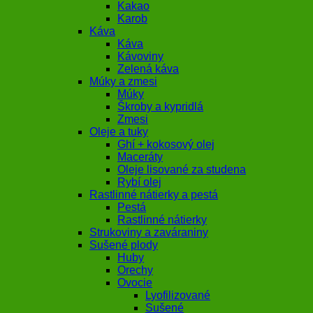
Kakao
Karob
Káva
Káva
Kávoviny
Zelená káva
Múky a zmesi
Múky
Škroby a kypridlá
Zmesi
Oleje a tuky
Ghí + kokosový olej
Maceráty
Oleje lisované za studena
Rybí olej
Rastlinné nátierky a pestá
Pestá
Rastlinné nátierky
Strukoviny a zaváraniny
Sušené plody
Huby
Orechy
Ovocie
Lyofilizované
Sušené