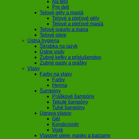
Na telo
Pre deti
Telové gély a maslá
Telové a pleťové gély
Telové a pleťové maslá
Telové jogurty a mana
Telové oleje
Ústna hygiena
Škrabka na jazyk
Ústne vody
Zubné kefky a príslušenstvo
Zubné pasty a prášky
Vlasy
Farby na vlasy
Farby
Henna
Šampóny
Práškové šampóny
Tekuté šampóny
Tuhé šampóny
Úprava vlasov
Gél
Kondicionér
Vosk
Vlasové oleje, masky a balzamy