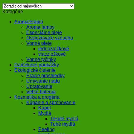
Kategórie
Aromaterapia
Aroma lampy
Esenciálne oleje
Osviežovače vzduchu
Vonné oleje
jednozložkové
viaczložkové
Vonné tyčinky
Darčekové poukážky
Ekologické čistenie
Pracie prostriedky
Umývanie riadu
Upratovanie
Veľké balenia
Kozmetika a drogéria
Kúpanie a sprchovanie
Kúpeľ
Mydlá
Tekuté mydlá
Tuhé mydlá
Peeling