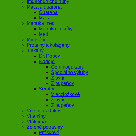
Imunonutričné huby
Maca a guarana
Guarana
Maca
Manuka med
Manuka cukríky
Med
Minerály
Proteíny a kolagény
Tinktúry
Dr. Popov
Nadeje
Gemmogukany
Špeciálne výluhy
Z bylín
Z pupeňov
Serafín
Viaczložkové
Z bylín
Z pupeňov
Včelie produkty
Vitamíny
Vláknina
Zelené potraviny
Práškové