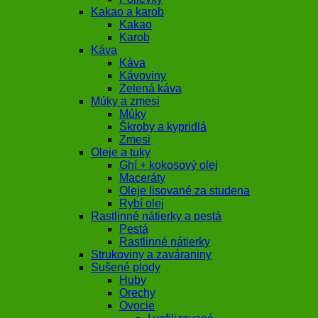
Kakao a karob
Kakao
Karob
Káva
Káva
Kávoviny
Zelená káva
Múky a zmesi
Múky
Škroby a kypridlá
Zmesi
Oleje a tuky
Ghí + kokosový olej
Maceráty
Oleje lisované za studena
Rybí olej
Rastlinné nátierky a pestá
Pestá
Rastlinné nátierky
Strukoviny a zaváraniny
Sušené plody
Huby
Orechy
Ovocie