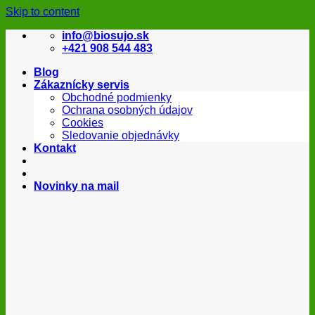
Skip to content
info@biosujo.sk
+421 908 544 483
Blog
Zákaznícky servis
Obchodné podmienky
Ochrana osobných údajov
Cookies
Sledovanie objednávky
Kontakt
Novinky na mail