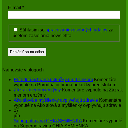
E-mail
*
Súhlasím so
spracovaním osobných údajov
za
účelom zasielania newslettra.
Najnovšie v blogoch
Prírodná ochrana pokožky pred slnkom
Komentáre
vypnuté
na Prírodná ochrana pokožky pred slnkom
Zázrak menom enzýmy
Komentáre vypnuté
na Zázrak
menom enzýmy
Ako slová a myšlienky ovplyvňujú zdravie
Komentáre
vypnuté
na Ako slová a myšlienky ovplyvňujú zdravie
07
jún
Superpotravina CHIA SEMIENKA
Komentáre vypnuté
na Superpotravina CHIA SEMIENKA