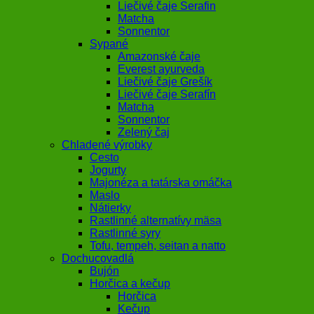
Liečivé čaje Serafin
Matcha
Sonnentor
Sypané
Amazonské čaje
Everest ayurveda
Liečivé čaje Grešík
Liečivé čaje Serafín
Matcha
Sonnentor
Zelený čaj
Chladené výrobky
Cesto
Jogurty
Majonéza a tatárska omáčka
Maslo
Nátierky
Rastlinné alternatívy mäsa
Rastlinné syry
Tofu, tempeh, seitan a natto
Dochucovadlá
Bujón
Horčica a kečup
Horčica
Kečup