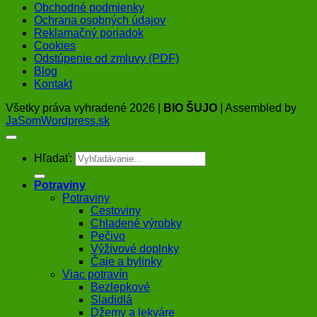
Obchodné podmienky
Ochrana osobných údajov
Reklamačný poriadok
Cookies
Odstúpenie od zmluvy (PDF)
Blog
Kontakt
Všetky práva vyhradené 2026 |
BIO ŠUJO
| Assembled by
JaSomWordpress.sk
Hľadať:
Potraviny
Potraviny
Cestoviny
Chladené výrobky
Pečivo
Výživové doplnky
Čaje a bylinky
Viac potravín
Bezlepkové
Sladidlá
Džemy a lekváre