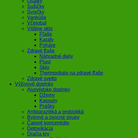
Ošatky
Sušičky
Sviečky
Vankúše
Včelobal
Vitálne sklo
Fľaše
Karafy
Poháre
Zdravé fľaše
Náhradné diely
Plast
Sklo
Thermoobaly na zdravé fľaše
Zdravé svetlo
Výživové doplnky
Ajurvédske doplnky
Džemy
Kapsuly
Prášky
Antiparazitiká a probiotiká
Bylinné a ovocné sirupy
Čajové koncentráty
Detoxikácia
Dračia krv