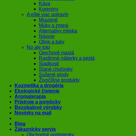
Káva
Koreniny
A ešte viac potravín
Mrazené
Múky a zmesi
Alternatívy mlieka
Nápoje
Oleje a tuky
No ale toto
Orechové maslá
Rastlinné nátierky a pestá
Sladkosti
Slané chuťovky
Sušené plody
Živočíšne produkty
Kozmetika a drogéria
Ekologické čistenie
Aromaterapia
Prístroje a pomôcky
Bezobalové výrobky
Novinky na mail
Blog
Zákaznícky servis
Obchodné podmienky