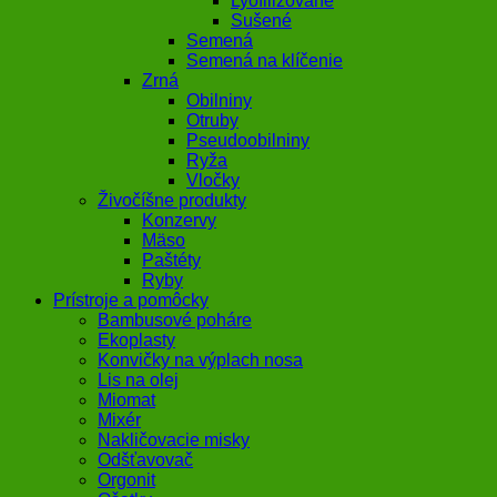
Lyofilizované
Sušené
Semená
Semená na klíčenie
Zrná
Obilniny
Otruby
Pseudoobilniny
Ryža
Vločky
Živočíšne produkty
Konzervy
Mäso
Paštéty
Ryby
Prístroje a pomôcky
Bambusové poháre
Ekoplasty
Konvičky na výplach nosa
Lis na olej
Miomat
Mixér
Nakličovacie misky
Odšťavovač
Orgonit