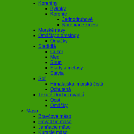
Koreniny
Bylinky
Korenie
Jednodruhové
Koreniace zmesi
Morské riasy
Omáčky a dresingy
Omáčky
Sladidlá
Cukor
Med
Sirup
Slady a melasy
Stévia
Soľ
Himalájska, morská čistá
Ochutená
Tekuté Dochucovadlá
Ocot
Omáčky
Mäso
Bravčové mäso
Hovädzie mäso
Jahňacie mäso
Kuracie mäso