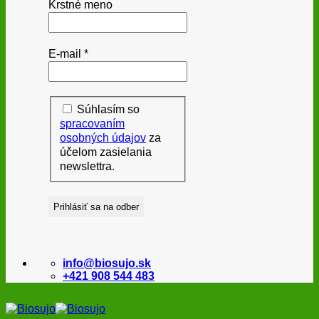
Krstné meno
E-mail
*
Súhlasím so
spracovaním
osobných údajov
za
účelom zasielania
newslettra.
info@biosujo.sk
+421 908 544 483