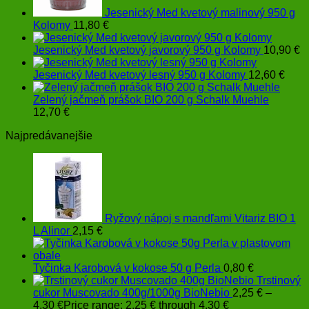
Jesenický Med kvetový malinový 950 g
Kolomy
11,80
€
Jesenický Med kvetový javorový 950 g Kolomy
10,90
€
Jesenický Med kvetový lesný 950 g Kolomy
12,60
€
Zelený jačmeň prášok BIO 200 g Schalk Muehle
12,70
€
Najpredávanejšie
Ryžový nápoj s mandľami Vitariz BIO 1
L Alinor
2,15
€
Tyčinka Karobová v kokose 50 g Perla
0,80
€
Trstinový
cukor Muscovado 400g/1000g BioNebio
2,25
€
–
4,30
€
Price range: 2,25 € through 4,30 €