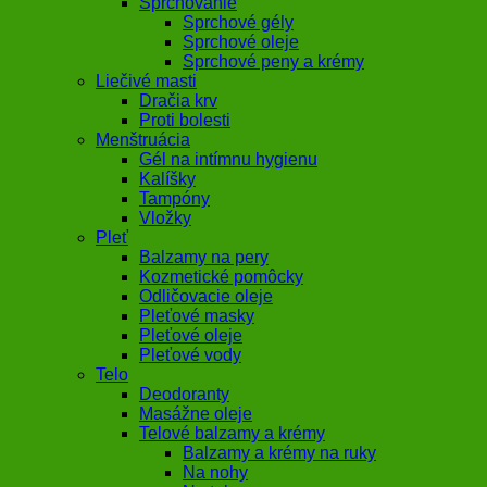
Sprchovanie
Sprchové gély
Sprchové oleje
Sprchové peny a krémy
Liečivé masti
Dračia krv
Proti bolesti
Menštruácia
Gél na intímnu hygienu
Kalíšky
Tampóny
Vložky
Pleť
Balzamy na pery
Kozmetické pomôcky
Odličovacie oleje
Pleťové masky
Pleťové oleje
Pleťové vody
Telo
Deodoranty
Masážne oleje
Telové balzamy a krémy
Balzamy a krémy na ruky
Na nohy