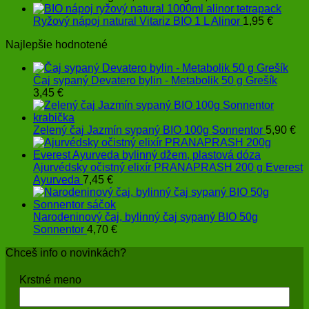
Ryžový nápoj natural Vitariz BIO 1 L Alinor
1,95
€
Najlepšie hodnotené
Čaj sypaný Devatero bylin - Metabolik 50 g Grešík
3,45
€
Zelený čaj Jazmín sypaný BIO 100g Sonnentor
5,90
€
Ajurvédsky očistný elixír PRANAPRASH 200 g Everest
Ayurveda
7,45
€
Narodeninový čaj, bylinný čaj sypaný BIO 50g
Sonnentor
4,70
€
Chceš info o novinkách?
Krstné meno