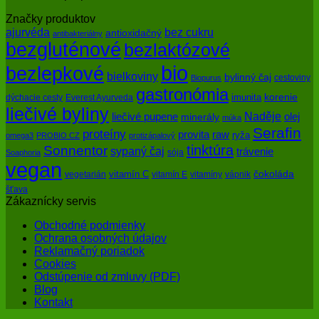
Značky produktov
bez cukru
ajurvéda
antioxidačný
antibakteriálny
bezgluténové
bezlaktózové
bio
bezlepkové
bielkoviny
bylinný čaj
cestoviny
Biopurus
gastronómia
imunita
korenie
dýchacie cesty
Everest Ayurveda
liečivé byliny
Naděje
olej
liečivé pupene
minerály
múka
Serafin
proteíny
raw
provita
ryža
omega3
PROBIO CZ
protizápalový
tinktúra
Sonnentor
sypaný čaj
trávenie
sója
Soaphoria
vegan
čokoláda
vitamín C
vegetarián
vitamín E
vitamíny
vápnik
šťava
Zákaznícky servis
Obchodné podmienky
Ochrana osobných údajov
Reklamačný poriadok
Cookies
Odstúpenie od zmluvy (PDF)
Blog
Kontakt