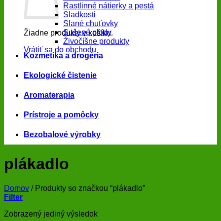
Rastlinné nátierky a pestá
Sladkosti
Slané chuťovky
Sušené plody
Žiadne produkty v košíku.
Živočíšne produkty
Vrátiť sa do obchodu
Kozmetika a drogéria
Ekologické čistenie
Aromaterapia
Prístroje a pomôcky
Bezobalové výrobky
plákadlo
Domov
/
Produkty so značkou “plákadlo”
Filter
Zobrazený jediný výsledok