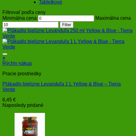
Tabletkové
Filtrovať podľa ceny
Minimálna cena
Maximálna cena
Filter
+
Rýchly nákup
Pracie prostriedky
Plákadlo bielizne Levanduľa 1 L Yellow & Blue – Tierra
Verde
6,45
€
Naposledy pridané