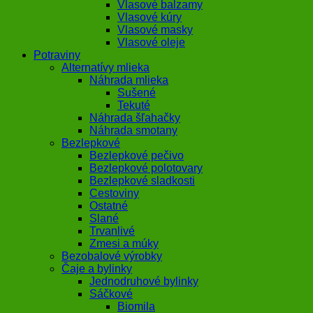
Vlasové balzamy
Vlasové kúry
Vlasové masky
Vlasové oleje
Potraviny
Alternatívy mlieka
Náhrada mlieka
Sušené
Tekuté
Náhrada šľahačky
Náhrada smotany
Bezlepkové
Bezlepkové pečivo
Bezlepkové polotovary
Bezlepkové sladkosti
Cestoviny
Ostatné
Slané
Trvanlivé
Zmesi a múky
Bezobalové výrobky
Čaje a bylinky
Jednodruhové bylinky
Sáčkové
Biomila