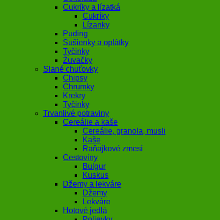
Cukríky a lízatká
Cukríky
Lízanky
Puding
Sušienky a oplátky
Tyčinky
Žuvačky
Slané chuťovky
Chipsy
Chrumky
Krekry
Tyčinky
Trvanlivé potraviny
Cereálie a kaše
Cereálie, granola, musli
Kaše
Raňajkové zmesi
Cestoviny
Bulgur
Kuskus
Džemy a lekváre
Džemy
Lekváre
Hotové jedlá
Polievky