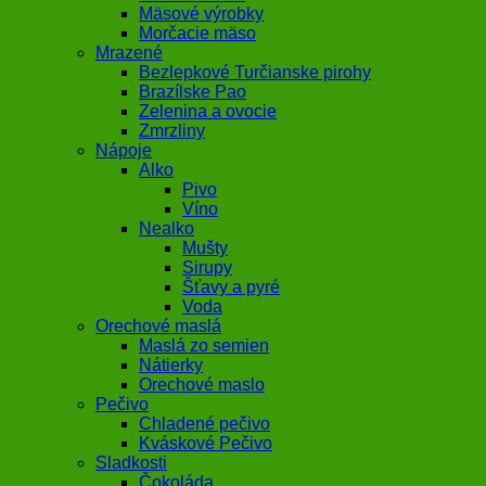
Mäsové výrobky
Morčacie mäso
Mrazené
Bezlepkové Turčianske pirohy
Brazílske Pao
Zelenina a ovocie
Zmrzliny
Nápoje
Alko
Pivo
Víno
Nealko
Mušty
Sirupy
Šťavy a pyré
Voda
Orechové maslá
Maslá zo semien
Nátierky
Orechové maslo
Pečivo
Chladené pečivo
Kváskové Pečivo
Sladkosti
Čokoláda