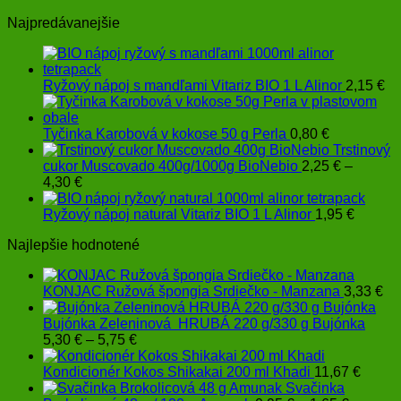
Najpredávanejšie
Ryžový nápoj s mandľami Vitariz BIO 1 L Alinor
2,15
€
Tyčinka Karobová v kokose 50 g Perla
0,80
€
Trstinový
cukor Muscovado 400g/1000g BioNebio
2,25
€
–
Price
4,30
€
range:
2,25 €
Ryžový nápoj natural Vitariz BIO 1 L Alinor
1,95
€
through
Najlepšie hodnotené
4,30 €
KONJAC Ružová špongia Srdiečko - Manzana
3,33
€
Bujónka Zeleninová HRUBÁ 220 g/330 g Bujónka
Price
5,30
€
–
5,75
€
range:
5,30 €
Kondicionér Kokos Shikakai 200 ml Khadi
11,67
€
through
Svačinka