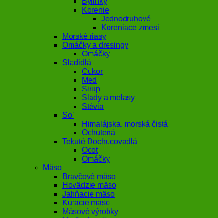
Bylinky
Korenie
Jednodruhové
Koreniace zmesi
Morské riasy
Omáčky a dresingy
Omáčky
Sladidlá
Cukor
Med
Sirup
Slady a melasy
Stévia
Soľ
Himalájska, morská čistá
Ochutená
Tekuté Dochucovadlá
Ocot
Omáčky
Mäso
Bravčové mäso
Hovädzie mäso
Jahňacie mäso
Kuracie mäso
Mäsové výrobky