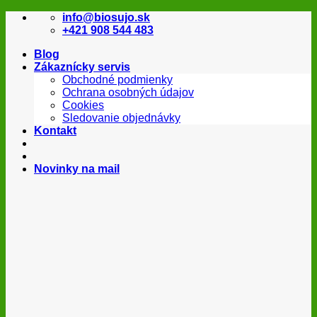
Skip
info@biosujo.sk
to
+421 908 544 483
content
Blog
Zákaznícky servis
Obchodné podmienky
Ochrana osobných údajov
Cookies
Sledovanie objednávky
Kontakt
Novinky na mail