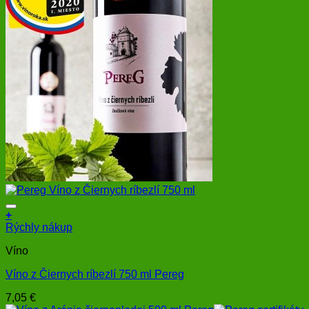
+
Rýchly nákup
Víno
Víno z Čiernych ríbezlí 750 ml Pereg
7,05
€