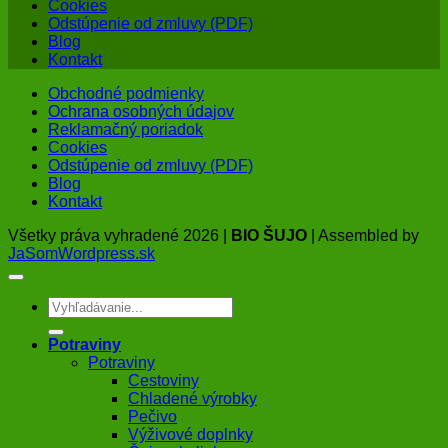
Cookies
Odstúpenie od zmluvy (PDF)
Blog
Kontakt
Obchodné podmienky
Ochrana osobných údajov
Reklamačný poriadok
Cookies
Odstúpenie od zmluvy (PDF)
Blog
Kontakt
Všetky práva vyhradené 2026 |
BIO ŠUJO
| Assembled by
JaSomWordpress.sk
Hľadať:
Potraviny
Potraviny
Cestoviny
Chladené výrobky
Pečivo
Výživové doplnky