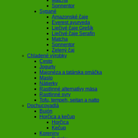
Matcha
Sonnentor
Sypané
Amazonské čaje
Everest ayurveda
Liečivé čaje Grešík
Liečivé čaje Serafín
Matcha
Sonnentor
Zelený čaj
Chladené výrobky
Cesto
Jogurty
Majonéza a tatárska omáčka
Maslo
Nátierky
Rastlinné alternatívy mäsa
Rastlinné syry
Tofu, tempeh, seitan a natto
Dochucovadlá
Bujón
Horčica a kečup
Horčica
Kečup
Koreniny