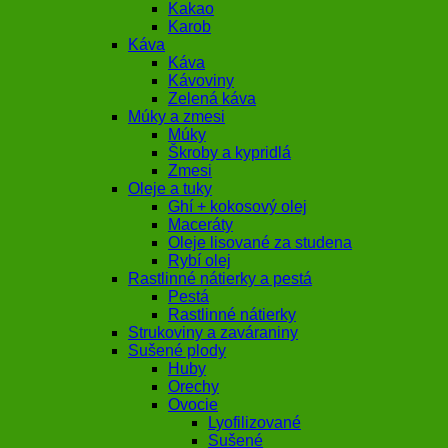
Kakao
Karob
Káva
Káva
Kávoviny
Zelená káva
Múky a zmesi
Múky
Škroby a kypridlá
Zmesi
Oleje a tuky
Ghí + kokosový olej
Maceráty
Oleje lisované za studena
Rybí olej
Rastlinné nátierky a pestá
Pestá
Rastlinné nátierky
Strukoviny a zaváraniny
Sušené plody
Huby
Orechy
Ovocie
Lyofilizované
Sušené