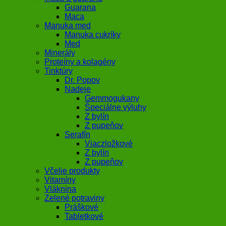
Guarana
Maca
Manuka med
Manuka cukríky
Med
Minerály
Proteíny a kolagény
Tinktúry
Dr. Popov
Nadeje
Gemmogukany
Špeciálne výluhy
Z bylín
Z pupeňov
Serafín
Viaczložkové
Z bylín
Z pupeňov
Včelie produkty
Vitamíny
Vláknina
Zelené potraviny
Práškové
Tabletkové