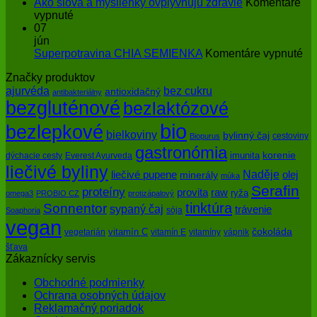
ochrana
Zázrak
Ako slová a myšlienky ovplyvňujú zdravie
Komentáre
pokožky
na
menom
vypnuté
pred
Ako
enzýmy
07
slnkom
slová
jún
a
na
Superpotravina CHIA SEMIENKA
Komentáre vypnuté
myšlienky
Su
Značky produktov
ovplyvňujú
CH
bez cukru
ajurvéda
zdravie
SE
antioxidačný
antibakteriálny
bezgluténové
bezlaktózové
bio
bezlepkové
bielkoviny
bylinný čaj
cestoviny
Biopurus
gastronómia
imunita
korenie
dýchacie cesty
Everest Ayurveda
liečivé byliny
Naděje
olej
liečivé pupene
minerály
múka
Serafin
proteíny
raw
provita
ryža
omega3
PROBIO CZ
protizápalový
tinktúra
Sonnentor
sypaný čaj
trávenie
sója
Soaphoria
vegan
čokoláda
vitamín C
vegetarián
vitamín E
vitamíny
vápnik
šťava
Zákaznícky servis
Obchodné podmienky
Ochrana osobných údajov
Reklamačný poriadok