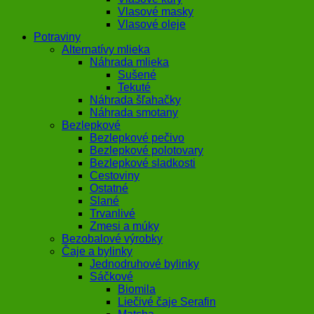
Vlasové masky
Vlasové oleje
Potraviny
Alternatívy mlieka
Náhrada mlieka
Sušené
Tekuté
Náhrada šľahačky
Náhrada smotany
Bezlepkové
Bezlepkové pečivo
Bezlepkové polotovary
Bezlepkové sladkosti
Cestoviny
Ostatné
Slané
Trvanlivé
Zmesi a múky
Bezobalové výrobky
Čaje a bylinky
Jednodruhové bylinky
Sáčkové
Biomila
Liečivé čaje Serafin