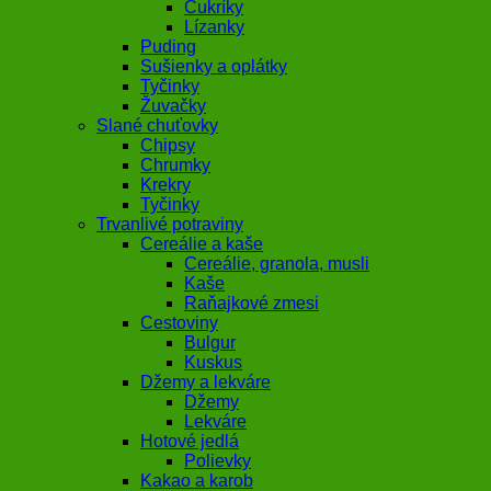
Cukríky
Lízanky
Puding
Sušienky a oplátky
Tyčinky
Žuvačky
Slané chuťovky
Chipsy
Chrumky
Krekry
Tyčinky
Trvanlivé potraviny
Cereálie a kaše
Cereálie, granola, musli
Kaše
Raňajkové zmesi
Cestoviny
Bulgur
Kuskus
Džemy a lekváre
Džemy
Lekváre
Hotové jedlá
Polievky
Kakao a karob