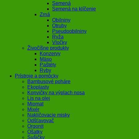
Semená
Semená na klíčenie
Zrná
Obilniny
Otruby
Pseudoobilniny
Ryža
Vločky
Živočíšne produkty
Konzervy
Mäso
Paštéty
Ryby
Prístroje a pomôcky
Bambusové poháre
Ekoplasty
Konvičky na výplach nosa
Lis na olej
Miomat
Mixér
Nakličovacie misky
Odšťavovač
Orgonit
Ošatky
Sušičky