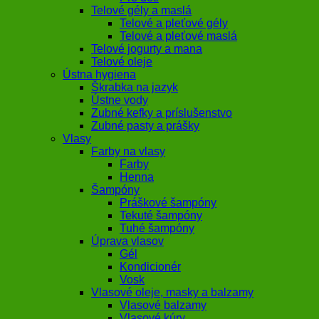
Telové gély a maslá
Telové a pleťové gély
Telové a pleťové maslá
Telové jogurty a mana
Telové oleje
Ústna hygiena
Škrabka na jazyk
Ústne vody
Zubné kefky a príslušenstvo
Zubné pasty a prášky
Vlasy
Farby na vlasy
Farby
Henna
Šampóny
Práškové šampóny
Tekuté šampóny
Tuhé šampóny
Úprava vlasov
Gél
Kondicionér
Vosk
Vlasové oleje, masky a balzamy
Vlasové balzamy
Vlasové kúry