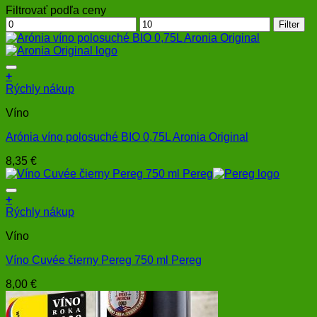
Filtrovať podľa ceny
Minimálna
Maximálna
Filter
cena
cena
+
Rýchly nákup
Víno
Arónia víno polosuché BIO 0,75L Aronia Original
8,35
€
+
Rýchly nákup
Víno
Víno Cuvée čierny Pereg 750 ml Pereg
8,00
€