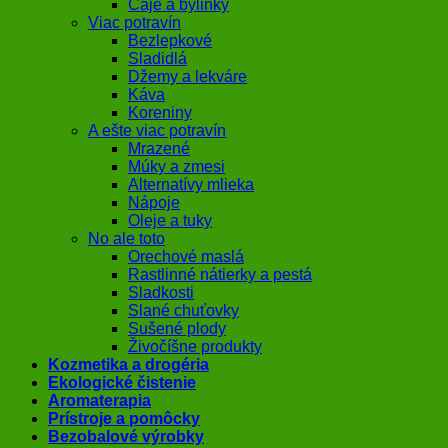
Čaje a bylinky
Viac potravín
Bezlepkové
Sladidlá
Džemy a lekváre
Káva
Koreniny
A ešte viac potravín
Mrazené
Múky a zmesi
Alternatívy mlieka
Nápoje
Oleje a tuky
No ale toto
Orechové maslá
Rastlinné nátierky a pestá
Sladkosti
Slané chuťovky
Sušené plody
Živočíšne produkty
Kozmetika a drogéria
Ekologické čistenie
Aromaterapia
Prístroje a pomôcky
Bezobalové výrobky