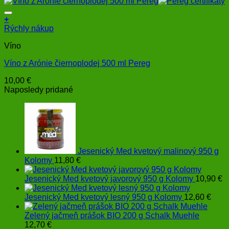
+
Rýchly nákup
Víno
Víno z Arónie čiernoplodej 500 ml Pereg
10,00
€
Naposledy pridané
Jesenický Med kvetový malinový 950 g
Kolomy
11,80
€
Jesenický Med kvetový javorový 950 g Kolomy
10,90
€
Jesenický Med kvetový lesný 950 g Kolomy
12,60
€
Zelený jačmeň prášok BIO 200 g Schalk Muehle
12,70
€