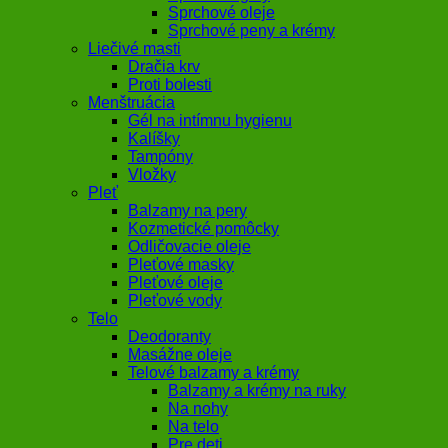
Sprchové oleje
Sprchové peny a krémy
Liečivé masti
Dračia krv
Proti bolesti
Menštruácia
Gél na intímnu hygienu
Kalíšky
Tampóny
Vložky
Pleť
Balzamy na pery
Kozmetické pomôcky
Odličovacie oleje
Pleťové masky
Pleťové oleje
Pleťové vody
Telo
Deodoranty
Masážne oleje
Telové balzamy a krémy
Balzamy a krémy na ruky
Na nohy
Na telo
Pre deti