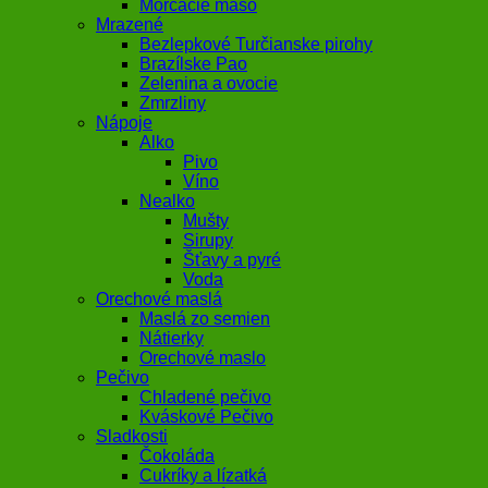
Morčacie mäso
Mrazené
Bezlepkové Turčianske pirohy
Brazílske Pao
Zelenina a ovocie
Zmrzliny
Nápoje
Alko
Pivo
Víno
Nealko
Mušty
Sirupy
Šťavy a pyré
Voda
Orechové maslá
Maslá zo semien
Nátierky
Orechové maslo
Pečivo
Chladené pečivo
Kváskové Pečivo
Sladkosti
Čokoláda
Cukríky a lízatká