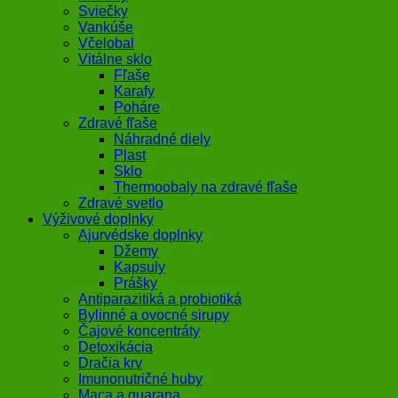
Sviečky
Vankúše
Včelobal
Vitálne sklo
Fľaše
Karafy
Poháre
Zdravé fľaše
Náhradné diely
Plast
Sklo
Thermoobaly na zdravé fľaše
Zdravé svetlo
Výživové doplnky
Ajurvédske doplnky
Džemy
Kapsuly
Prášky
Antiparazitiká a probiotiká
Bylinné a ovocné sirupy
Čajové koncentráty
Detoxikácia
Dračia krv
Imunonutričné huby
Maca a guarana