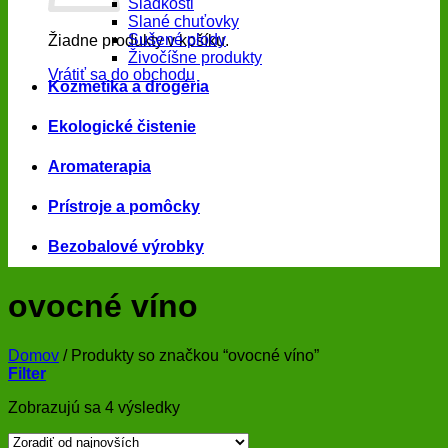
Sladkosti
Slané chuťovky
Sušené plody
Žiadne produkty v košíku.
Živočíšne produkty
Vrátiť sa do obchodu
Kozmetika a drogéria
Ekologické čistenie
Aromaterapia
Prístroje a pomôcky
Bezobalové výrobky
ovocné víno
Domov
/
Produkty so značkou “ovocné víno”
Filter
Zoradené
Zobrazujú sa 4 výsledky
podľa
najnovších