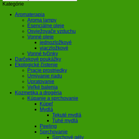
Kategórie
Aromaterapia
Aroma lampy
Esenciálne oleje
Osviežovače vzduchu
Vonné oleje
jednozložkové
viaczložkové
Vonné tyčinky
Darčekové poukážky
Ekologické čistenie
Pracie prostriedky
Umývanie riadu
Upratovanie
Veľké balenia
Kozmetika a drogéria
Kúpanie a sprchovanie
Kúpeľ
Mydlá
Tekuté mydlá
Tuhé mydlá
Peeling
Sprchovanie
Sprchové gély