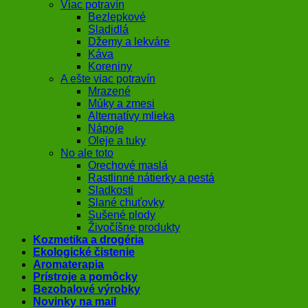
Viac potravín
Bezlepkové
Sladidlá
Džemy a lekváre
Káva
Koreniny
A ešte viac potravín
Mrazené
Múky a zmesi
Alternatívy mlieka
Nápoje
Oleje a tuky
No ale toto
Orechové maslá
Rastlinné nátierky a pestá
Sladkosti
Slané chuťovky
Sušené plody
Živočíšne produkty
Kozmetika a drogéria
Ekologické čistenie
Aromaterapia
Prístroje a pomôcky
Bezobalové výrobky
Novinky na mail