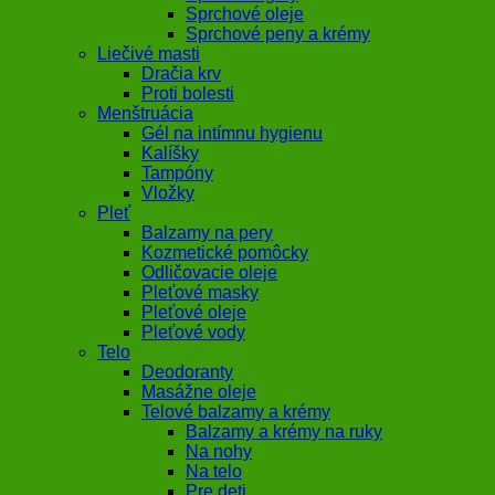
Sprchové oleje
Sprchové peny a krémy
Liečivé masti
Dračia krv
Proti bolesti
Menštruácia
Gél na intímnu hygienu
Kalíšky
Tampóny
Vložky
Pleť
Balzamy na pery
Kozmetické pomôcky
Odličovacie oleje
Pleťové masky
Pleťové oleje
Pleťové vody
Telo
Deodoranty
Masážne oleje
Telové balzamy a krémy
Balzamy a krémy na ruky
Na nohy
Na telo
Pre deti