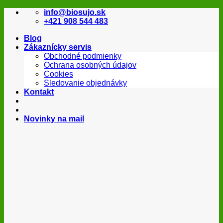
Skip
info@biosujo.sk
to
+421 908 544 483
content
Blog
Zákaznícky servis
Obchodné podmienky
Ochrana osobných údajov
Cookies
Sledovanie objednávky
Kontakt
Novinky na mail