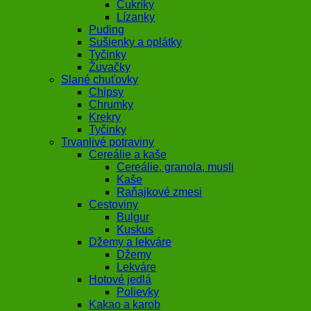
Cukríky
Lízanky
Puding
Sušienky a oplátky
Tyčinky
Žuvačky
Slané chuťovky
Chipsy
Chrumky
Krekry
Tyčinky
Trvanlivé potraviny
Cereálie a kaše
Cereálie, granola, musli
Kaše
Raňajkové zmesi
Cestoviny
Bulgur
Kuskus
Džemy a lekváre
Džemy
Lekváre
Hotové jedlá
Polievky
Kakao a karob