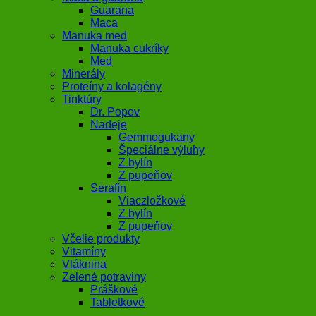
Guarana
Maca
Manuka med
Manuka cukríky
Med
Minerály
Proteíny a kolagény
Tinktúry
Dr. Popov
Nadeje
Gemmogukany
Špeciálne výluhy
Z bylín
Z pupeňov
Serafín
Viaczložkové
Z bylín
Z pupeňov
Včelie produkty
Vitamíny
Vláknina
Zelené potraviny
Práškové
Tabletkové