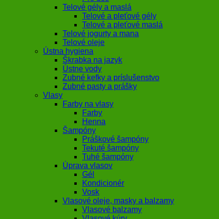
Telové gély a maslá
Telové a pleťové gély
Telové a pleťové maslá
Telové jogurty a mana
Telové oleje
Ústna hygiena
Škrabka na jazyk
Ústne vody
Zubné kefky a príslušenstvo
Zubné pasty a prášky
Vlasy
Farby na vlasy
Farby
Henna
Šampóny
Práškové šampóny
Tekuté šampóny
Tuhé šampóny
Úprava vlasov
Gél
Kondicionér
Vosk
Vlasové oleje, masky a balzamy
Vlasové balzamy
Vlasové kúry