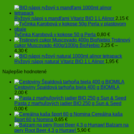
Ryžový nápoj s mandľami Vitariz BIO 1 L Alinor
2,15
€
Tyčinka Karobová v kokose 50 g Perla
0,80
€
Trstinový
cukor Muscovado 400g/1000g BioNebio
2,25
€
–
Price
4,30
€
range:
2,25 €
Ryžový nápoj natural Vitariz BIO 1 L Alinor
1,95
€
through
Najlepšie hodnotené
4,30 €
Cestoviny Špaldová tarhoňa biela 400 g BIOMILA
2,00
€
Pasta z marhuľových jadier BIO 250 g Sun & Seed
0,00
€
Cereálna kaša
šport 60 g Nomina
0,65
€
Balzam na
pery Root Beer 4,3 g Hurraw!
5,90
€