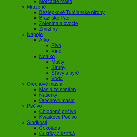
Morčacie mäso
Mrazené
Bezlepkové Turčianske pirohy
Brazílske Pao
Zelenina a ovocie
Zmrzliny
Nápoje
Alko
Pivo
Víno
Nealko
Mušty
Sirupy
Šťavy a pyré
Voda
Orechové maslá
Maslá zo semien
Nátierky
Orechové maslo
Pečivo
Chladené pečivo
Kváskové Pečivo
Sladkosti
Čokoláda
Cukríky a lízatká