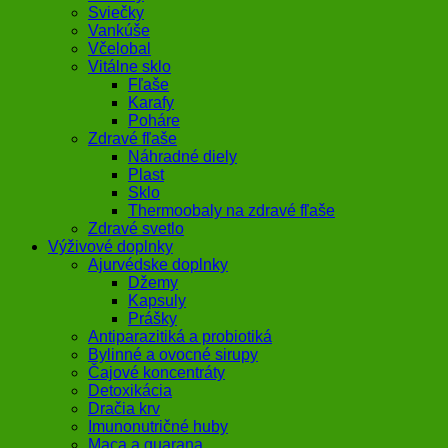
Sviečky
Vankúše
Včelobal
Vitálne sklo
Fľaše
Karafy
Poháre
Zdravé fľaše
Náhradné diely
Plast
Sklo
Thermoobaly na zdravé fľaše
Zdravé svetlo
Výživové doplnky
Ajurvédske doplnky
Džemy
Kapsuly
Prášky
Antiparazitiká a probiotiká
Bylinné a ovocné sirupy
Čajové koncentráty
Detoxikácia
Dračia krv
Imunonutričné huby
Maca a guarana