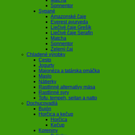
Matcha
Sonnentor
Sypané
Amazonské čaje
Everest ayurveda
Liečivé čaje Grešík
Liečivé čaje Serafín
Matcha
Sonnentor
Zelený čaj
Chladené výrobky
Cesto
Jogurty
Majonéza a tatárska omáčka
Maslo
Nátierky
Rastlinné alternatívy mäsa
Rastlinné syry
Tofu, tempeh, seitan a natto
Dochucovadlá
Bujón
Horčica a kečup
Horčica
Kečup
Koreniny