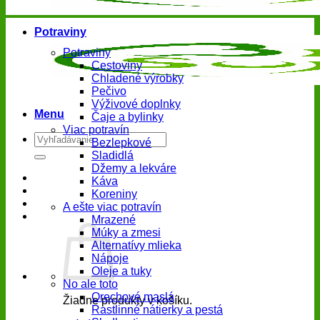
Potraviny
Potraviny
Cestoviny
Chladené výrobky
Pečivo
Výživové doplnky
Menu
Čaje a bylinky
Viac potravín
Hľadať:
Bezlepkové
Sladidlá
Džemy a lekváre
Káva
Koreniny
A ešte viac potravín
Mrazené
Múky a zmesi
Alternatívy mlieka
Nápoje
Oleje a tuky
No ale toto
Orechové maslá
Žiadne produkty v košíku.
Rastlinné nátierky a pestá