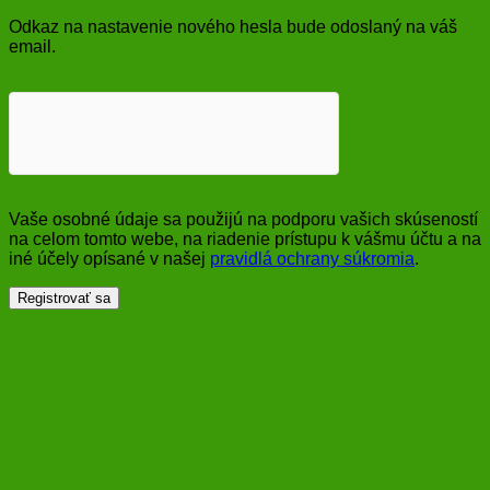
Odkaz na nastavenie nového hesla bude odoslaný na váš
email.
Vaše osobné údaje sa použijú na podporu vašich skúseností
na celom tomto webe, na riadenie prístupu k vášmu účtu a na
iné účely opísané v našej
pravidlá ochrany súkromia
.
Registrovať sa