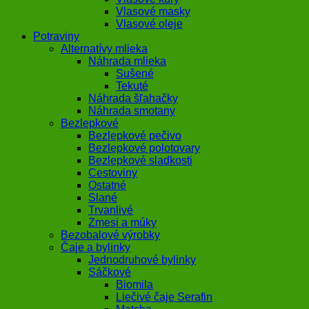
Vlasové masky
Vlasové oleje
Potraviny
Alternatívy mlieka
Náhrada mlieka
Sušené
Tekuté
Náhrada šľahačky
Náhrada smotany
Bezlepkové
Bezlepkové pečivo
Bezlepkové polotovary
Bezlepkové sladkosti
Cestoviny
Ostatné
Slané
Trvanlivé
Zmesi a múky
Bezobalové výrobky
Čaje a bylinky
Jednodruhové bylinky
Sáčkové
Biomila
Liečivé čaje Serafin