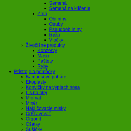
Semená
Semená na klíčenie
Zrná
Obilniny
Otruby
Pseudoobilniny
Ryža
Vločky
Živočíšne produkty
Konzervy
Mäso
Paštéty
Ryby
Prístroje a pomôcky
Bambusové poháre
Ekoplasty
Konvičky na výplach nosa
Lis na olej
Miomat
Mixér
Nakličovacie misky
Odšťavovač
Orgonit
Ošatky
Sušičky