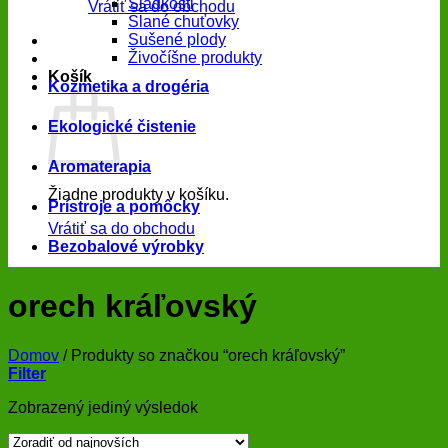
Sladkosti
Vrátiť sa do obchodu
Slané chuťovky
Sušené plody
Živočíšne produkty
Košík
Kozmetika a drogéria
Ekologické čistenie
Aromaterapia
Žiadne produkty v košíku.
Prístroje a pomôcky
Vrátiť sa do obchodu
Bezobalové výrobky
orech kráľovský
Domov
/
Produkty so značkou “orech kráľovský”
Filter
Zobrazený jediný výsledok