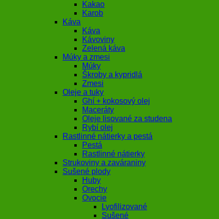
Kakao
Karob
Káva
Káva
Kávoviny
Zelená káva
Múky a zmesi
Múky
Škroby a kypridlá
Zmesi
Oleje a tuky
Ghí + kokosový olej
Maceráty
Oleje lisované za studena
Rybí olej
Rastlinné nátierky a pestá
Pestá
Rastlinné nátierky
Strukoviny a zaváraniny
Sušené plody
Huby
Orechy
Ovocie
Lyofilizované
Sušené