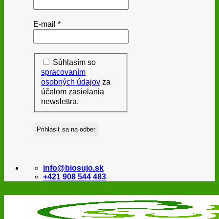
E-mail
*
Súhlasím so
spracovaním
osobných údajov
za
účelom zasielania
newslettra.
info@biosujo.sk
+421 908 544 483