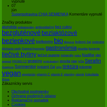
pokožky
na
menom
vypnuté
pred
Ako
enzýmy
07
slnkom
slová
jún
a
na
Superpotravina CHIA SEMIENKA
Komentáre vypnuté
myšlienky
Su
Značky produktov
ovplyvňujú
CH
bez cukru
ajurvéda
zdravie
SE
antioxidačný
antibakteriálny
bezgluténové
bezlaktózové
bio
bezlepkové
bielkoviny
bylinný čaj
cestoviny
Biopurus
gastronómia
imunita
korenie
dýchacie cesty
Everest Ayurveda
liečivé byliny
Naděje
olej
liečivé pupene
minerály
múka
Serafin
proteíny
raw
provita
ryža
omega3
PROBIO CZ
protizápalový
tinktúra
Sonnentor
sypaný čaj
trávenie
sója
Soaphoria
vegan
čokoláda
vitamín C
vegetarián
vitamín E
vitamíny
vápnik
šťava
Zákaznícky servis
Obchodné podmienky
Ochrana osobných údajov
Reklamačný poriadok
Cookies