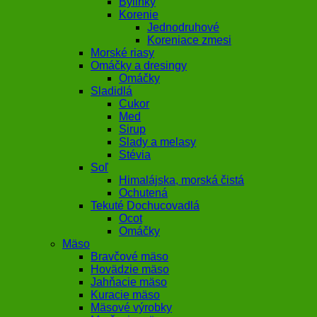
Bylinky
Korenie
Jednodruhové
Koreniace zmesi
Morské riasy
Omáčky a dresingy
Omáčky
Sladidlá
Cukor
Med
Sirup
Slady a melasy
Stévia
Soľ
Himalájska, morská čistá
Ochutená
Tekuté Dochucovadlá
Ocot
Omáčky
Mäso
Bravčové mäso
Hovädzie mäso
Jahňacie mäso
Kuracie mäso
Mäsové výrobky