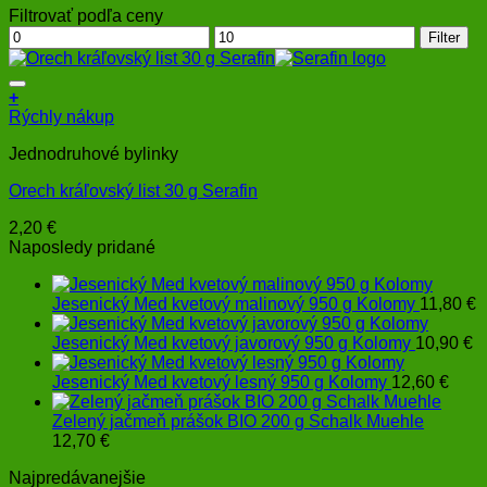
Filtrovať podľa ceny
Minimálna
Maximálna
Filter
cena
cena
+
Rýchly nákup
Jednodruhové bylinky
Orech kráľovský list 30 g Serafin
2,20
€
Naposledy pridané
Jesenický Med kvetový malinový 950 g Kolomy
11,80
€
Jesenický Med kvetový javorový 950 g Kolomy
10,90
€
Jesenický Med kvetový lesný 950 g Kolomy
12,60
€
Zelený jačmeň prášok BIO 200 g Schalk Muehle
12,70
€
Najpredávanejšie