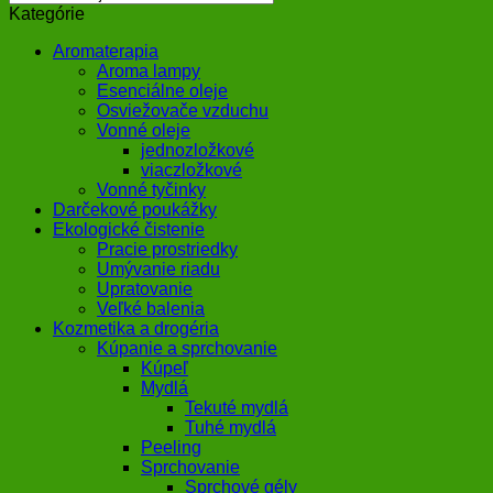
Kategórie
Aromaterapia
Aroma lampy
Esenciálne oleje
Osviežovače vzduchu
Vonné oleje
jednozložkové
viaczložkové
Vonné tyčinky
Darčekové poukážky
Ekologické čistenie
Pracie prostriedky
Umývanie riadu
Upratovanie
Veľké balenia
Kozmetika a drogéria
Kúpanie a sprchovanie
Kúpeľ
Mydlá
Tekuté mydlá
Tuhé mydlá
Peeling
Sprchovanie
Sprchové gély