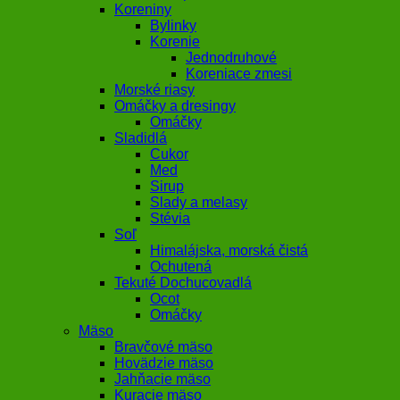
Koreniny
Bylinky
Korenie
Jednodruhové
Koreniace zmesi
Morské riasy
Omáčky a dresingy
Omáčky
Sladidlá
Cukor
Med
Sirup
Slady a melasy
Stévia
Soľ
Himalájska, morská čistá
Ochutená
Tekuté Dochucovadlá
Ocot
Omáčky
Mäso
Bravčové mäso
Hovädzie mäso
Jahňacie mäso
Kuracie mäso