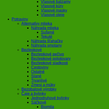
Vlasové balzamy
Vlasové kúry
Vlasové masky
Vlasové oleje
Potraviny
Alternatívy mlieka
Náhrada mlieka
Sušené
Tekuté
Náhrada šľahačky
Náhrada smotany
Bezlepkové
Bezlepkové pečivo
Bezlepkové polotovary
Bezlepkové sladkosti
Cestoviny
Ostatné
Slané
Trvanlivé
Zmesi a múky
Bezobalové výrobky
Čaje a bylinky
Jednodruhové bylinky
Sáčkové
Biomila