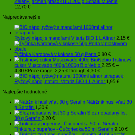
Zelený jačmeň prášok BIO 200 g Schalk Muehle
12,70
€
Najpredávanejšie
Ryžový nápoj s mandľami Vitariz BIO 1 L Alinor
2,15
€
Tyčinka Karobová v kokose 50 g Perla
0,80
€
Trstinový
cukor Muscovado 400g/1000g BioNebio
2,25
€
–
4,30
€
Price range: 2,25 € through 4,30 €
Ryžový nápoj natural Vitariz BIO 1 L Alinor
1,95
€
Najlepšie hodnotené
Nátržník husí vňať 30
g Serafin
1,30
€
Slez nebadaný list
30 g Serafin
2,20
€
Tinktúra z pupeňov - Čučoriedka 50 ml Serafin
9,10
€