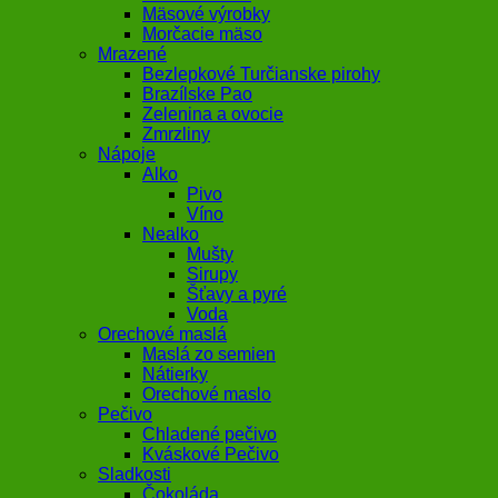
Mäsové výrobky
Morčacie mäso
Mrazené
Bezlepkové Turčianske pirohy
Brazílske Pao
Zelenina a ovocie
Zmrzliny
Nápoje
Alko
Pivo
Víno
Nealko
Mušty
Sirupy
Šťavy a pyré
Voda
Orechové maslá
Maslá zo semien
Nátierky
Orechové maslo
Pečivo
Chladené pečivo
Kváskové Pečivo
Sladkosti
Čokoláda