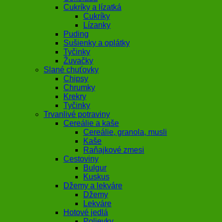
Cukríky a lízatká
Cukríky
Lízanky
Puding
Sušienky a oplátky
Tyčinky
Žuvačky
Slané chuťovky
Chipsy
Chrumky
Krekry
Tyčinky
Trvanlivé potraviny
Cereálie a kaše
Cereálie, granola, musli
Kaše
Raňajkové zmesi
Cestoviny
Bulgur
Kuskus
Džemy a lekváre
Džemy
Lekváre
Hotové jedlá
Polievky