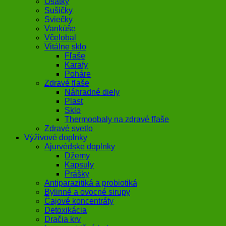
Ošatky
Sušičky
Sviečky
Vankúše
Včelobal
Vitálne sklo
Fľaše
Karafy
Poháre
Zdravé fľaše
Náhradné diely
Plast
Sklo
Thermoobaly na zdravé fľaše
Zdravé svetlo
Výživové doplnky
Ajurvédske doplnky
Džemy
Kapsuly
Prášky
Antiparazitiká a probiotiká
Bylinné a ovocné sirupy
Čajové koncentráty
Detoxikácia
Dračia krv