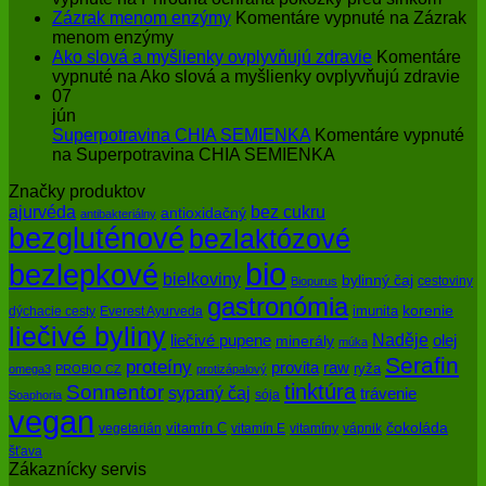
Zázrak menom enzýmy
Komentáre vypnuté
na Zázrak
menom enzýmy
Ako slová a myšlienky ovplyvňujú zdravie
Komentáre
vypnuté
na Ako slová a myšlienky ovplyvňujú zdravie
07
jún
Superpotravina CHIA SEMIENKA
Komentáre vypnuté
na Superpotravina CHIA SEMIENKA
Značky produktov
bez cukru
ajurvéda
antioxidačný
antibakteriálny
bezgluténové
bezlaktózové
bio
bezlepkové
bielkoviny
bylinný čaj
cestoviny
Biopurus
gastronómia
imunita
korenie
dýchacie cesty
Everest Ayurveda
liečivé byliny
Naděje
olej
liečivé pupene
minerály
múka
Serafin
proteíny
raw
provita
ryža
omega3
PROBIO CZ
protizápalový
tinktúra
Sonnentor
sypaný čaj
trávenie
sója
Soaphoria
vegan
čokoláda
vitamín C
vegetarián
vitamín E
vitamíny
vápnik
šťava
Zákaznícky servis