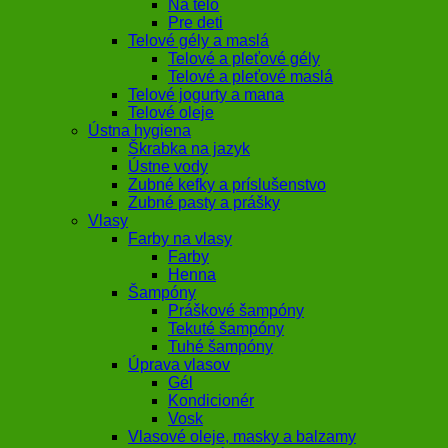
Na telo
Pre deti
Telové gély a maslá
Telové a pleťové gély
Telové a pleťové maslá
Telové jogurty a mana
Telové oleje
Ústna hygiena
Škrabka na jazyk
Ústne vody
Zubné kefky a príslušenstvo
Zubné pasty a prášky
Vlasy
Farby na vlasy
Farby
Henna
Šampóny
Práškové šampóny
Tekuté šampóny
Tuhé šampóny
Úprava vlasov
Gél
Kondicionér
Vosk
Vlasové oleje, masky a balzamy