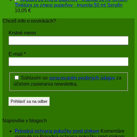
Tinktúra zo zmesi pupeňov - Imunita 50 ml Serafin
10,05
€
Chceš info o novinkách?
Krstné meno
E-mail
*
Súhlasím so
spracovaním osobných údajov
za
účelom zasielania newslettra.
Najnovšie v blogoch
Prírodná ochrana pokožky pred slnkom
Komentáre
vypnuté
na Prírodná ochrana pokožky pred slnkom