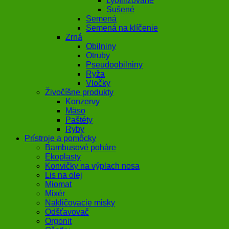
Lyofilizované
Sušené
Semená
Semená na klíčenie
Zrná
Obilniny
Otruby
Pseudoobilniny
Ryža
Vločky
Živočíšne produkty
Konzervy
Mäso
Paštéty
Ryby
Prístroje a pomôcky
Bambusové poháre
Ekoplasty
Konvičky na výplach nosa
Lis na olej
Miomat
Mixér
Nakličovacie misky
Odšťavovač
Orgonit