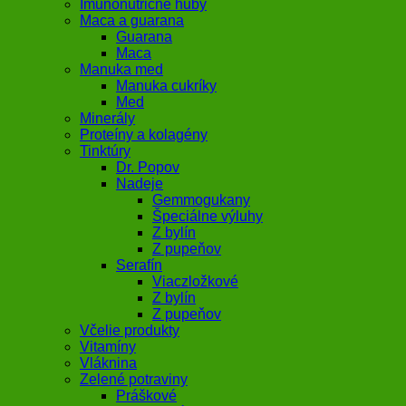
Imunonutričné huby
Maca a guarana
Guarana
Maca
Manuka med
Manuka cukríky
Med
Minerály
Proteíny a kolagény
Tinktúry
Dr. Popov
Nadeje
Gemmogukany
Špeciálne výluhy
Z bylín
Z pupeňov
Serafín
Viaczložkové
Z bylín
Z pupeňov
Včelie produkty
Vitamíny
Vláknina
Zelené potraviny
Práškové