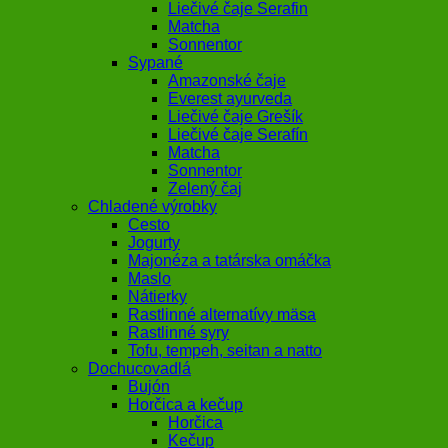
Liečivé čaje Serafin
Matcha
Sonnentor
Sypané
Amazonské čaje
Everest ayurveda
Liečivé čaje Grešík
Liečivé čaje Serafín
Matcha
Sonnentor
Zelený čaj
Chladené výrobky
Cesto
Jogurty
Majonéza a tatárska omáčka
Maslo
Nátierky
Rastlinné alternatívy mäsa
Rastlinné syry
Tofu, tempeh, seitan a natto
Dochucovadlá
Bujón
Horčica a kečup
Horčica
Kečup