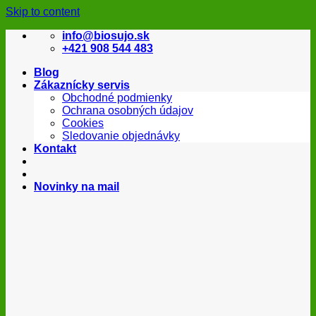
Skip to content
info@biosujo.sk
+421 908 544 483
Blog
Zákaznícky servis
Obchodné podmienky
Ochrana osobných údajov
Cookies
Sledovanie objednávky
Kontakt
Novinky na mail