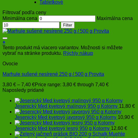
Tabletkové
Filtrovať podľa ceny
Minimálna cena
Maximálna cena
Filter
+
Tento produkt má viacero variantov. Možnosti si môžete
vybrať na stránke produktu.
Rýchly nákup
Ovocie
Marhule sušené nesírené 250 g / 500 g Provita
3,80
€
–
7,40
€
Price range: 3,80 € through 7,40 €
Naposledy pridané
Jesenický Med kvetový malinový 950 g Kolomy
11,80
€
Jesenický Med kvetový javorový 950 g Kolomy
10,90
€
Jesenický Med kvetový lesný 950 g Kolomy
12,60
€