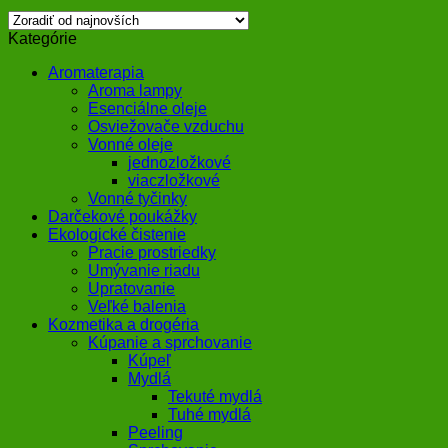
Kategórie
Aromaterapia
Aroma lampy
Esenciálne oleje
Osviežovače vzduchu
Vonné oleje
jednozložkové
viaczložkové
Vonné tyčinky
Darčekové poukážky
Ekologické čistenie
Pracie prostriedky
Umývanie riadu
Upratovanie
Veľké balenia
Kozmetika a drogéria
Kúpanie a sprchovanie
Kúpeľ
Mydlá
Tekuté mydlá
Tuhé mydlá
Peeling