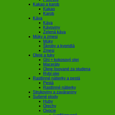
Kakao a karob
Kakao
Karob
Káva
Káva
Kávoviny
Zelená káva
Múky a zmesi
Múky
Škroby a kypridlá
Zmesi
Oleje a tuky
Ghí + kokosový olej
Maceráty
Oleje lisované za studena
Rybí olej
Rastlinné nátierky a pestá
Pestá
Rastlinné nátierky
Strukoviny a zaváraniny
Sušené plody
Huby
Orechy
Ovocie