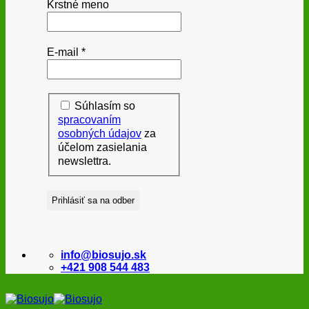
Krstné meno
E-mail
*
Súhlasím so
spracovaním
osobných údajov
za
účelom zasielania
newslettra.
info@biosujo.sk
+421 908 544 483