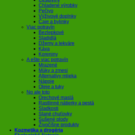
Chladené výrobky
Pečivo
Výživové doplnky
Čaje a bylinky
Viac potravín
Bezlepkové
Sladidlá
Džemy a lekváre
Káva
Koreniny
A ešte viac potravín
Mrazené
Múky a zmesi
Alternatívy mlieka
Nápoje
Oleje a tuky
No ale toto
Orechové maslá
Rastlinné nátierky a pestá
Sladkosti
Slané chuťovky
Sušené plody
Živočíšne produkty
Kozmetika a drogéria