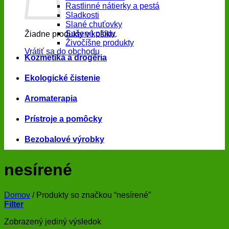
Rastlinné nátierky a pestá
Sladkosti
Slané chuťovky
Sušené plody
Žiadne produkty v košíku.
Živočíšne produkty
Vrátiť sa do obchodu
Kozmetika a drogéria
Ekologické čistenie
Aromaterapia
Prístroje a pomôcky
Bezobalové výrobky
nesírené
Domov
/
Produkty so značkou “nesírené”
Filter
Zobrazený jediný výsledok