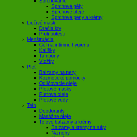
Sprchovanie
Sprchové gély
Sprchové oleje
Sprchové peny a krémy
Liečivé masti
Dračia krv
Proti bolesti
Menštruácia
Gél na intímnu hygienu
Kalíšky
Tampóny
Vložky
Pleť
Balzamy na pery
Kozmetické pomôcky
Odličovacie oleje
Pleťové masky
Pleťové oleje
Pleťové vody
Telo
Deodoranty
Masážne oleje
Telové balzamy a krémy
Balzamy a krémy na ruky
Na nohy