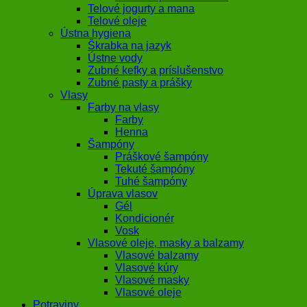
Telové jogurty a mana
Telové oleje
Ústna hygiena
Škrabka na jazyk
Ústne vody
Zubné kefky a príslušenstvo
Zubné pasty a prášky
Vlasy
Farby na vlasy
Farby
Henna
Šampóny
Práškové šampóny
Tekuté šampóny
Tuhé šampóny
Úprava vlasov
Gél
Kondicionér
Vosk
Vlasové oleje, masky a balzamy
Vlasové balzamy
Vlasové kúry
Vlasové masky
Vlasové oleje
Potraviny