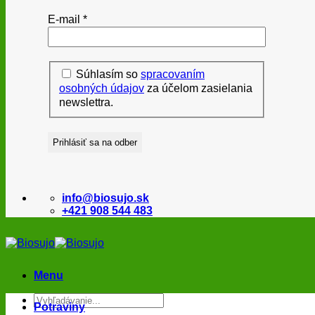
E-mail
*
Súhlasím so
spracovaním
osobných údajov
za účelom zasielania
newslettra.
info@biosujo.sk
+421 908 544 483
Menu
Hľadať:
Potraviny