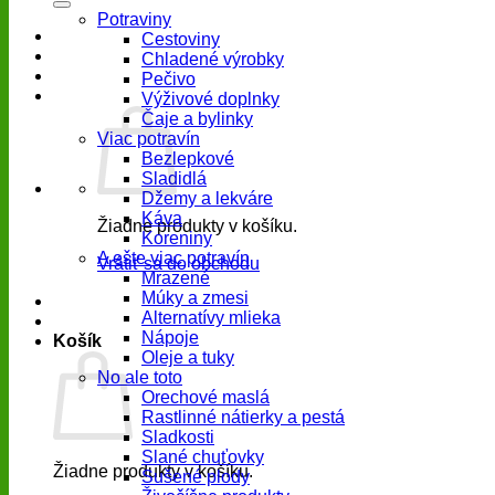
Potraviny
Cestoviny
Chladené výrobky
Pečivo
Výživové doplnky
Čaje a bylinky
Viac potravín
Bezlepkové
Sladidlá
Džemy a lekváre
Káva
Žiadne produkty v košíku.
Koreniny
A ešte viac potravín
Vrátiť sa do obchodu
Mrazené
Múky a zmesi
Alternatívy mlieka
Nápoje
Košík
Oleje a tuky
No ale toto
Orechové maslá
Rastlinné nátierky a pestá
Sladkosti
Slané chuťovky
Žiadne produkty v košíku.
Sušené plody