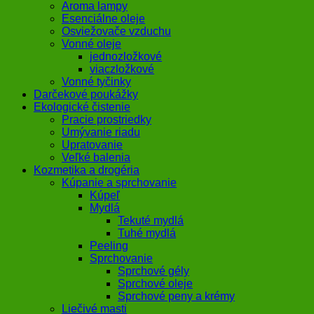
Aroma lampy
Esenciálne oleje
Osviežovače vzduchu
Vonné oleje
jednozložkové
viaczložkové
Vonné tyčinky
Darčekové poukážky
Ekologické čistenie
Pracie prostriedky
Umývanie riadu
Upratovanie
Veľké balenia
Kozmetika a drogéria
Kúpanie a sprchovanie
Kúpeľ
Mydlá
Tekuté mydlá
Tuhé mydlá
Peeling
Sprchovanie
Sprchové gély
Sprchové oleje
Sprchové peny a krémy
Liečivé masti