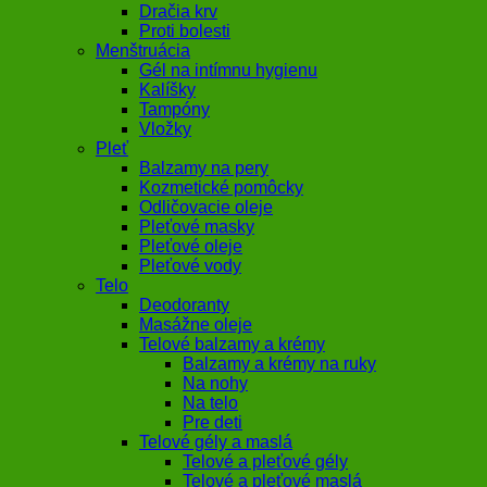
Dračia krv
Proti bolesti
Menštruácia
Gél na intímnu hygienu
Kalíšky
Tampóny
Vložky
Pleť
Balzamy na pery
Kozmetické pomôcky
Odličovacie oleje
Pleťové masky
Pleťové oleje
Pleťové vody
Telo
Deodoranty
Masážne oleje
Telové balzamy a krémy
Balzamy a krémy na ruky
Na nohy
Na telo
Pre deti
Telové gély a maslá
Telové a pleťové gély
Telové a pleťové maslá