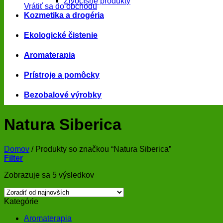
Živočíšne produkty
Vrátiť sa do obchodu
Kozmetika a drogéria
Ekologické čistenie
Aromaterapia
Prístroje a pomôcky
Bezobalové výrobky
Natura Siberica
Domov
/
Produkty so značkou “Natura Siberica”
Filter
Zoradené
Zobrazuje sa 5 výsledkov
podľa
najnovších
Kategórie
Aromaterapia