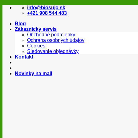
Skip
info@biosujo.sk
to
+421 908 544 483
content
Blog
Zákaznícky servis
Obchodné podmienky
Ochrana osobných údajov
Cookies
Sledovanie objednávky
Kontakt
Novinky na mail