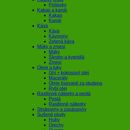
Polievky
Kakao a karob
Kakao
Karob
Káva
Káva
Kávoviny
Zelená káva
Múky a zmesi
Múky
Škroby a kypridlá
Zmesi
Oleje a tuky
Ghí + kokosový olej
Maceráty
Oleje lisované za studena
Rybí olej
Rastlinné nátierky a pestá
Pestá
Rastlinné nátierky
Strukoviny a zaváraniny
Sušené plody
Huby
Orechy