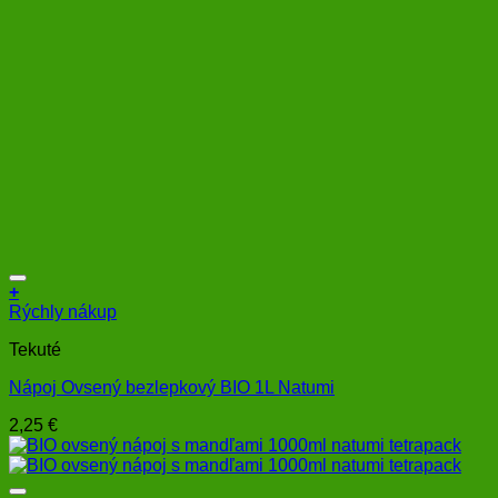
+
Rýchly nákup
Tekuté
Nápoj Ovsený bezlepkový BIO 1L Natumi
2,25
€