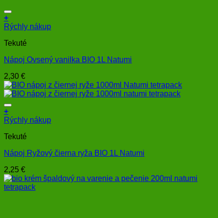
+
Rýchly nákup
Tekuté
Nápoj Ovsený vanilka BIO 1L Natumi
2,30
€
+
Rýchly nákup
Tekuté
Nápoj Ryžový čierna ryža BIO 1L Natumi
2,25
€