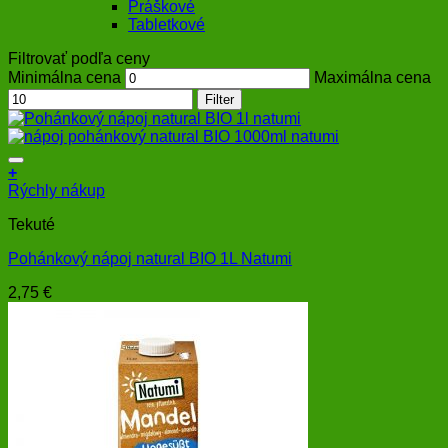
Práškové
Tabletkové
Filtrovať podľa ceny
Minimálna cena
Maximálna cena
Filter
+
Rýchly nákup
Tekuté
Pohánkový nápoj natural BIO 1L Natumi
2,75
€