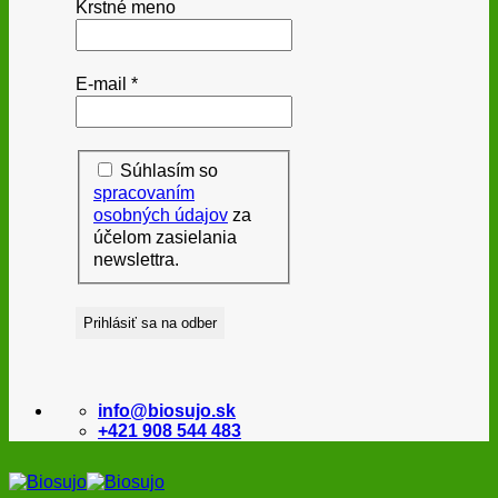
Krstné meno
E-mail
*
Súhlasím so
spracovaním
osobných údajov
za
účelom zasielania
newslettra.
info@biosujo.sk
+421 908 544 483