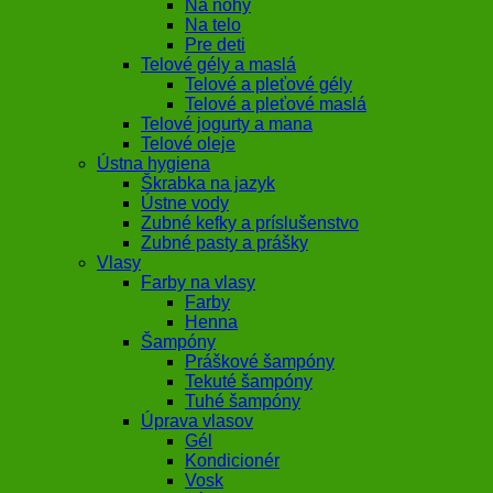
Na nohy
Na telo
Pre deti
Telové gély a maslá
Telové a pleťové gély
Telové a pleťové maslá
Telové jogurty a mana
Telové oleje
Ústna hygiena
Škrabka na jazyk
Ústne vody
Zubné kefky a príslušenstvo
Zubné pasty a prášky
Vlasy
Farby na vlasy
Farby
Henna
Šampóny
Práškové šampóny
Tekuté šampóny
Tuhé šampóny
Úprava vlasov
Gél
Kondicionér
Vosk