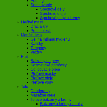
Peeling
Sprchovanie
Sprchové gély
Sprchové oleje
Sprchové peny a krémy
Liečivé masti
Dračia krv
Proti bolesti
Menštruácia
Gél na intímnu hygienu
Kalíšky
Tampóny
Vložky
Pleť
Balzamy na pery
Kozmetické pomôcky
Odličovacie oleje
Pleťové masky
Pleťové oleje
Pleťové vody
Telo
Deodoranty
Masážne oleje
Telové balzamy a krémy
Balzamy a krémy na ruky