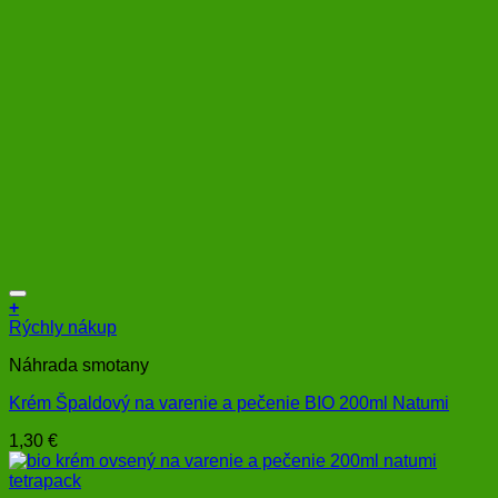
+
Rýchly nákup
Náhrada smotany
Krém Špaldový na varenie a pečenie BIO 200ml Natumi
1,30
€