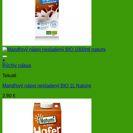
+
Rýchly nákup
Tekuté
Mandľový nápoj nesladený BIO 1L Natumi
2,90
€