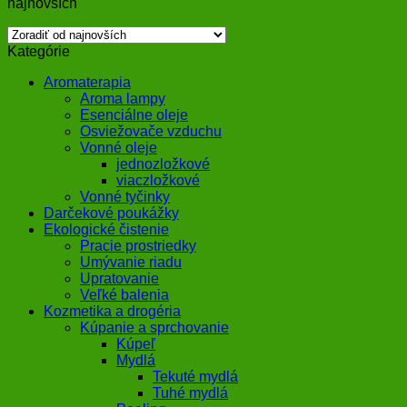
najnovších
Kategórie
Aromaterapia
Aroma lampy
Esenciálne oleje
Osviežovače vzduchu
Vonné oleje
jednozložkové
viaczložkové
Vonné tyčinky
Darčekové poukážky
Ekologické čistenie
Pracie prostriedky
Umývanie riadu
Upratovanie
Veľké balenia
Kozmetika a drogéria
Kúpanie a sprchovanie
Kúpeľ
Mydlá
Tekuté mydlá
Tuhé mydlá