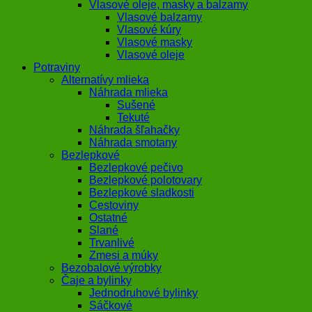
Vlasové oleje, masky a balzamy
Vlasové balzamy
Vlasové kúry
Vlasové masky
Vlasové oleje
Potraviny
Alternatívy mlieka
Náhrada mlieka
Sušené
Tekuté
Náhrada šľahačky
Náhrada smotany
Bezlepkové
Bezlepkové pečivo
Bezlepkové polotovary
Bezlepkové sladkosti
Cestoviny
Ostatné
Slané
Trvanlivé
Zmesi a múky
Bezobalové výrobky
Čaje a bylinky
Jednodruhové bylinky
Sáčkové