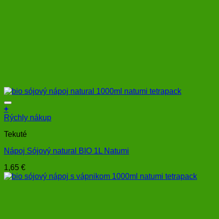
+
Rýchly nákup
Tekuté
Nápoj Sójový natural BIO 1L Natumi
1,65
€