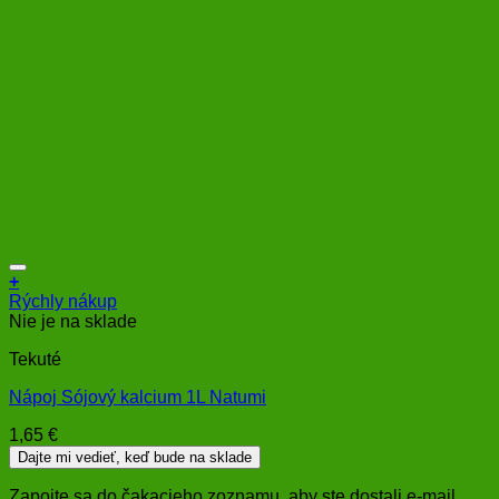
+
Rýchly nákup
Nie je na sklade
Tekuté
Nápoj Sójový kalcium 1L Natumi
1,65
€
Dajte mi vedieť, keď bude na sklade
Zapojte sa do čakacieho zoznamu, aby ste dostali e-mail,