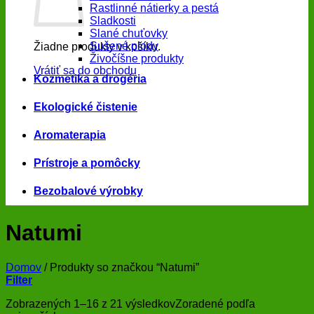
Rastlinné nátierky a pestá
Sladkosti
Slané chuťovky
Sušené plody
Žiadne produkty v košíku.
Živočíšne produkty
Vrátiť sa do obchodu
Kozmetika a drogéria
Ekologické čistenie
Aromaterapia
Prístroje a pomôcky
Bezobalové výrobky
Natumi
Domov
/
Produkty so značkou “Natumi”
Filter
Zobrazených 1–16 z 21 výsledkov
Zoradené podľa