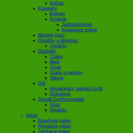
Kečup
Koreniny
Bylinky
Korenie
Jednodruhové
Koreniace zmesi
Morské riasy
Omáčky a dresingy
Omáčky
Sladidlá
Cukor
Med
Sirup
Slady a melasy
Stévia
Soľ
Himalájska, morská čistá
Ochutená
Tekuté Dochucovadlá
Ocot
Omáčky
Mäso
Bravčové mäso
Hovädzie mäso
Jahňacie mäso