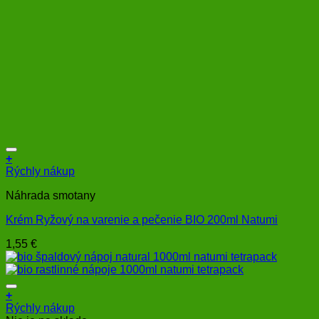
+
Rýchly nákup
Náhrada smotany
Krém Ryžový na varenie a pečenie BIO 200ml Natumi
1,55
€
+
Rýchly nákup