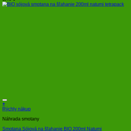
+
Rýchly nákup
Náhrada smotany
Smotana Sójová na šľahanie BIO 200ml Natumi