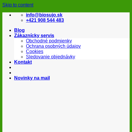
Skip to content
info@biosujo.sk
+421 908 544 483
Blog
Zákaznícky servis
Obchodné podmienky
Ochrana osobných údajov
Cookies
Sledovanie objednávky
Kontakt
Novinky na mail