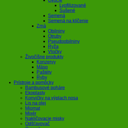
Ovocie
Lyofilizované
Sušené
Semená
Semená na klíčenie
Zrná
Obilniny
Otruby
Pseudoobilniny
Ryža
Vločky
Živočíšne produkty
Konzervy
Mäso
Paštéty
Ryby
Prístroje a pomôcky
Bambusové poháre
Ekoplasty
Konvičky na výplach nosa
Lis na olej
Miomat
Mixér
Nakličovacie misky
Odšťavovač