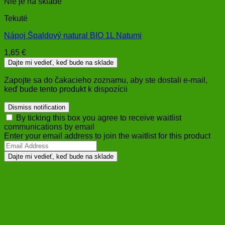
Nie je na sklade
Tekuté
Nápoj Špaldový natural BIO 1L Natumi
1,65
€
Dajte mi vedieť, keď bude na sklade
Zapojte sa do čakacieho zoznamu, aby ste dostali e-mail,
keď bude tento produkt k dispozícii
Dismiss notification
By ticking this box you agree to receive waitlist
communications by email
Enter your email address to join the waitlist for this product
Dajte mi vedieť, keď bude na sklade