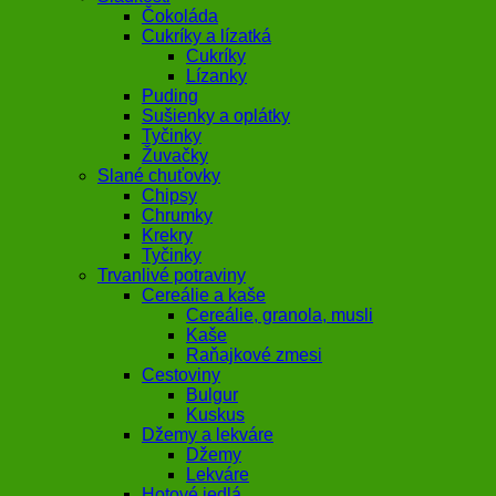
Čokoláda
Cukríky a lízatká
Cukríky
Lízanky
Puding
Sušienky a oplátky
Tyčinky
Žuvačky
Slané chuťovky
Chipsy
Chrumky
Krekry
Tyčinky
Trvanlivé potraviny
Cereálie a kaše
Cereálie, granola, musli
Kaše
Raňajkové zmesi
Cestoviny
Bulgur
Kuskus
Džemy a lekváre
Džemy
Lekváre
Hotové jedlá