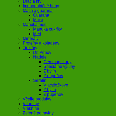
Dračia krv
Imunonutričné huby
Maca a guarana
Guarana
Maca
Manuka med
Manuka cukríky
Med
Minerály
Proteíny a kolagény
Tinktúry
Dr. Popov
Nadeje
Gemmogukany
Špeciálne výluhy
Z bylín
Z pupeňov
Serafín
Viaczložkové
Z bylín
Z pupeňov
Včelie produkty
Vitamíny
Vláknina
Zelené potraviny