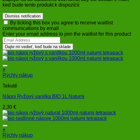
keď bude tento produkt k dispozícii
Dismiss notification
By ticking this box you agree to receive waitlist
communications by email
Enter your email address to join the waitlist for this product
Dajte mi vedieť, keď bude na sklade
+
Rýchly nákup
Tekuté
Nápoj Ryžový vanilka BIO 1L Natumi
2,30
€
+
Rýchly nákup