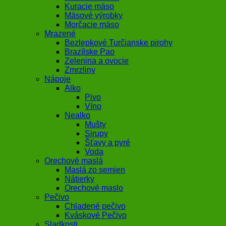
Kuracie mäso
Mäsové výrobky
Morčacie mäso
Mrazené
Bezlepkové Turčianske pirohy
Brazílske Pao
Zelenina a ovocie
Zmrzliny
Nápoje
Alko
Pivo
Víno
Nealko
Mušty
Sirupy
Šťavy a pyré
Voda
Orechové maslá
Maslá zo semien
Nátierky
Orechové maslo
Pečivo
Chladené pečivo
Kváskové Pečivo
Sladkosti