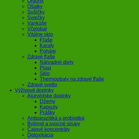
Orgonit
Ošatky
Sušičky
Sviečky
Vankúše
Včelobal
Vitálne sklo
Fľaše
Karafy
Poháre
Zdravé fľaše
Náhradné diely
Plast
Sklo
Thermoobaly na zdravé fľaše
Zdravé svetlo
Výživové doplnky
Ajurvédske doplnky
Džemy
Kapsuly
Prášky
Antiparazitiká a probiotiká
Bylinné a ovocné sirupy
Čajové koncentráty
Detoxikácia