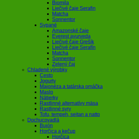
Biomila
Liečivé čaje Serafin
Matcha
Sonnentor
Sypané
Amazonské čaje
Everest ayurveda
Liečivé čaje Grešík
Liečivé čaje Serafín
Matcha
Sonnentor
Zelený čaj
Chladené výrobky
Cesto
Jogurty
Majonéza a tatárska omáčka
Maslo
Nátierky
Rastlinné alternatívy mäsa
Rastlinné syry
Tofu, tempeh, seitan a natto
Dochucovadlá
Bujón
Horčica a kečup
Horčica