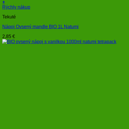
+
Rýchly nákup
Tekuté
Nápoj Ovsený mandle BIO 1L Natumi
2,85
€