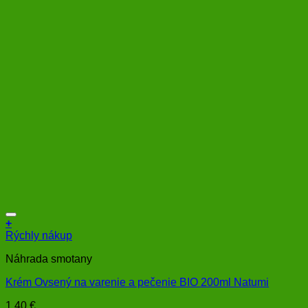
+
Rýchly nákup
Náhrada smotany
Krém Ovsený na varenie a pečenie BIO 200ml Natumi
1,40
€