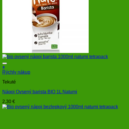
+
Rýchly nákup
Tekuté
Nápoj Ovsený barista BIO 1L Natumi
2,30
€