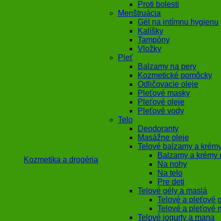
Proti bolesti
Menštruácia
Gél na intímnu hygienu
Kalíšky
Tampóny
Vložky
Pleť
Balzamy na pery
Kozmetické pomôcky
Odličovacie oleje
Pleťové masky
Pleťové oleje
Pleťové vody
Telo
Deodoranty
Masážne oleje
Telové balzamy a krém
Balzamy a krémy 
Kozmetika a drogéria
Na nohy
Na telo
Pre deti
Telové gély a maslá
Telové a pleťové 
Telové a pleťové 
Telové jogurty a mana