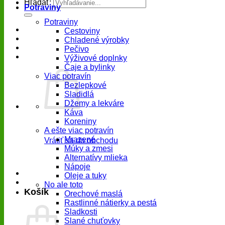
Hľadať:
Potraviny
Potraviny
Cestoviny
Chladené výrobky
Pečivo
Výživové doplnky
Čaje a bylinky
Viac potravín
Bezlepkové
Sladidlá
Džemy a lekváre
Káva
Koreniny
A ešte viac potravín
Mrazené
Vrátiť sa do obchodu
Múky a zmesi
Alternatívy mlieka
Nápoje
Oleje a tuky
No ale toto
Košík
Orechové maslá
Rastlinné nátierky a pestá
Sladkosti
Slané chuťovky