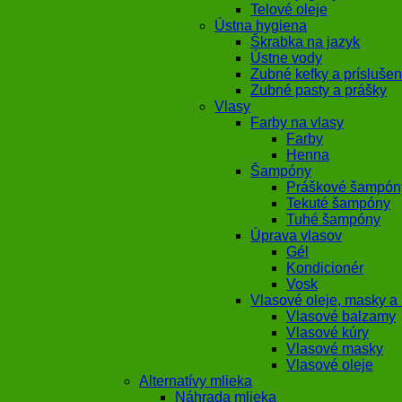
Telové oleje
Ústna hygiena
Škrabka na jazyk
Ústne vody
Zubné kefky a príslušen
Zubné pasty a prášky
Vlasy
Farby na vlasy
Farby
Henna
Šampóny
Práškové šampón
Tekuté šampóny
Tuhé šampóny
Úprava vlasov
Gél
Kondicionér
Vosk
Vlasové oleje, masky a
Vlasové balzamy
Vlasové kúry
Vlasové masky
Vlasové oleje
Alternatívy mlieka
Náhrada mlieka