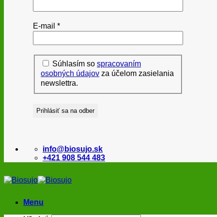
E-mail
*
Súhlasím so
spracovaním
osobných údajov
za účelom zasielania
newslettra.
info@biosujo.sk
+421 908 544 483
Menu