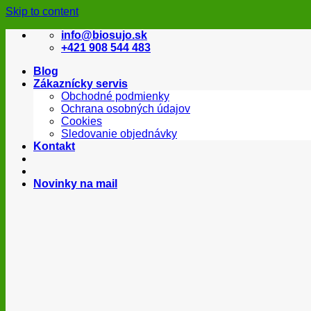
Skip to content
info@biosujo.sk
+421 908 544 483
Blog
Zákaznícky servis
Obchodné podmienky
Ochrana osobných údajov
Cookies
Sledovanie objednávky
Kontakt
Novinky na mail