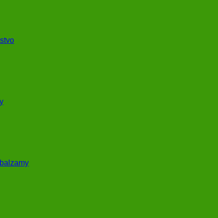
stvo
y
 balzamy