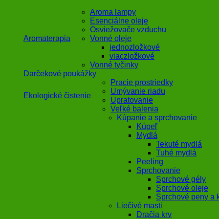
Aroma lampy
Esenciálne oleje
Osviežovače vzduchu
Aromaterapia
Vonné oleje
jednozložkové
viaczložkové
Vonné tyčinky
Darčekové poukážky
Pracie prostriedky
Umývanie riadu
Ekologické čistenie
Upratovanie
Veľké balenia
Kúpanie a sprchovanie
Kúpeľ
Mydlá
Tekuté mydlá
Tuhé mydlá
Peeling
Sprchovanie
Sprchové gély
Sprchové oleje
Sprchové peny a 
Liečivé masti
Dračia krv